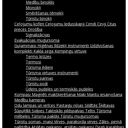
Medību binoklis
Monokļi
Smērēšanas tēmekļi
Tūristu binokļi
Ceļojumu koferi
Ceļojumu ledusskapji
Cimdi
Cirvji
Citas
preces
Drošība
Signalizācijas
Evakuācijas mugursoma
Guļammaisi
Higiēnas līdzekļi
Instrumenti
Izdzīvošanas
komplekti
Kakla sega
Kempingu virtuve
Termo krūzes
Termosi
Tūrisma ēdieni
Tūrisma virtuves instrumenti
Tūristu pannas
Tūristu podi
Ūdens pudeles un termiskās pudeles
Kompasi
Magnēti makšķerēšanai
Maki
Mantu iesaiņošana
Medību kameras
Odu lampas un ierīces
Pastaigu nūjas
Sildītāji
Šķiltavas
Šūpuļtīkli
Svilpes
Taktiskās pildspalvas
Teltis
Tūrisma
mēbeles
Tūrisma paklāji
Tūristu mugursomas
Tūristu somas, maisi
Virves, parakorda virves
Zāles, pirmā
palīdzība
Atslēgu piekariņi, atslēgu piekariņi
Degļi
Karabīnes