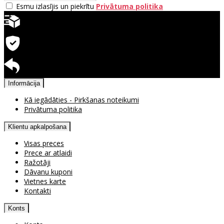
Esmu izlasījis un piekrītu
Privātuma politika
Ātra piegāde
Garantija precēm
Pieejama atgriešana
Informācija
Kā iegādāties - Pirkšanas noteikumi
Privātuma politika
Klientu apkalpošana
Visas preces
Prece ar atlaidi
Ražotāji
Dāvanu kuponi
Vietnes karte
Kontakti
Konts