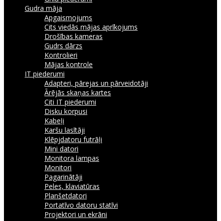
Gudra māja
Apgaismojums
Cits viedās mājas aprīkojums
Drošības kameras
Gudrs dārzs
Kontrolieri
Mājas kontrole
IT piederumi
Adapteri, pārejas un pārveidotāji
Ārējās skaņas kartes
Citi IT piederumi
Disku korpusi
Kabeļi
Karšu lasītāji
Klēpjdatoru futrāļi
Mini datori
Monitora lampas
Monitori
Pagarinātāji
Peles, klaviatūras
Planšetdatori
Portatīvo datoru statīvi
Projektori un ekrāni