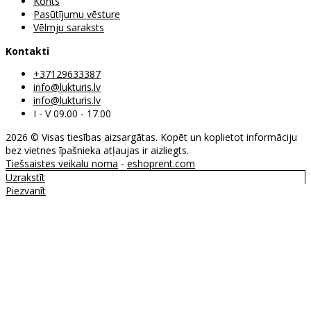
Konts
Pasūtījumu vēsture
Vēlmju saraksts
Kontakti
+37129633387
info@lukturis.lv
info@lukturis.lv
I - V 09.00 - 17.00
2026 © Visas tiesības aizsargātas. Kopēt un koplietot informāciju
bez vietnes īpašnieka atļaujas ir aizliegts.
Tiešsaistes veikalu noma
-
eshoprent.com
Uzrakstīt
Piezvanīt