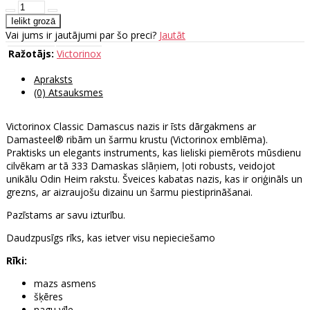
Vai jums ir jautājumi par šo preci?
Jautāt
Ražotājs:
Victorinox
Apraksts
(0) Atsauksmes
Victorinox Classic Damascus nazis ir īsts dārgakmens ar
Damasteel® ribām un šarmu krustu (Victorinox emblēma).
Praktisks un elegants instruments, kas lieliski piemērots mūsdienu
cilvēkam ar tā 333 Damaskas slāņiem, ļoti robusts, veidojot
unikālu Odin Heim rakstu. Šveices kabatas nazis, kas ir oriģināls un
grezns, ar aizraujošu dizainu un šarmu piestiprināšanai.
Pazīstams ar savu izturību.
Daudzpusīgs rīks, kas ietver visu nepieciešamo
Rīki:
mazs asmens
šķēres
nagu vīle