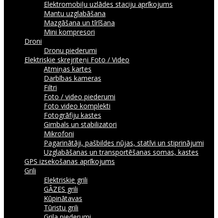
Elektromobiļu uzlādes staciju aprīkojums
Mantu uzglabāšana
Mazgāšana un tīrīšana
Mini kompresori
Droni
Dronu piederumi
Elektriskie skrejriteņi
Foto / Video
Atmiņas kartes
Darbības kameras
Filtri
Foto / video piederumi
Foto video komplekti
Fotogrāfiju kastes
Gimbals un stabilizatori
Mikrofoni
Pagarinātāji, pašbildes nūjas, statīvi un stiprinājumi
Uzglabāšanas un transportēšanas somas, kastes
GPS izsekošanas aprīkojums
Grili
Elektriskie grili
GĀZES grili
Kūpinātavas
Tūristu grili
Grila piederumi