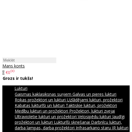
Mans konts
00
€0
0
Grozs ir tukšs!
Lukturi
Gaismas kaklasiksnas suņiem
Galvas un pieres lukturi
Rokas prožektori un lukturi
Uzlādējami lukturi, prožektori
Kabatas lukturīši un lukturi
Taktiskie lukturi, prožektori
Medību lukturi un prožektori
Prožektori, lukturi zvejai
Ultravioletie lukturi un prožektori
Velosipēdu lukturi
Jaudīgi
prožektori un lukturi
Lukturīši skriešanai
Darbnīcu lukturi,
darba lampas, darba prožektori
Infrasarkano staru IR lukturi