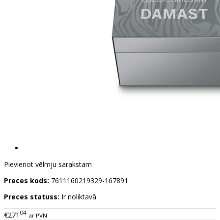
Pievienot vēlmju sarakstam
Preces kods:
7611160219329-167891
Preces statuss:
Ir noliktavā
04
€271
ar PVN