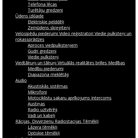
Telefona lēcas
Turētāju gredzeni
Ūdens izklaide
Elektriskie pelddēļi
Zemūdens skrejriteņi
Velosipēdu piederumi
Video reģistratori
Viedie pulksteņi un
rokassprādzes
Aproces viedpulksteņiem
Gudri gredzeni
Viedie pulksteņi
Viedtālruņi un tālruņi
Virtuālās realitātes brilles
Medības
Medību piederumi
Diapazona meklētāji
Audio
Akustiskās sistēmas
Mikrofoni
Motociklistu sakaru aprīkojums Intercoms
Austiņas
Radio uztvērēji
Vadi un kabeļi
Rācijas, Divvirzienu Radiostacijas
Tēmēkļi
Lāzera tēmēkļi
Optiskie tēmēkļi