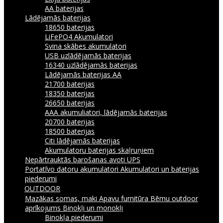
AA baterijas
Lādējamās baterijas
18650 baterijas
LiFePO4 Akumulatori
Svina skābes akumulatori
USB uzlādējamās baterijas
16340 uzlādējamās baterijas
Lādējamās baterijas AA
21700 baterijas
18350 baterijas
26650 baterijas
AAA akumuliatori, lādējamās baterijas
20700 baterijas
18500 baterijas
Citi lādējamās baterijas
Akumulatoru baterijas skaļruņiem
Nepārtrauktās barošanas avoti UPS
Portatīvo datoru akumulatori
Akumulatori un baterijas
piederumi
OUTDOOR
Mazākas somas, maki
Apavu furnitūra
Bērnu outdoor
aprīkojums
Binokļi un monokļi
Binokļa piederumi