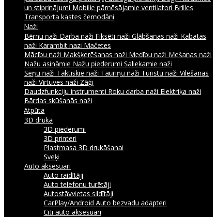
un stiprinājumi
Mobilie pārnēsājamie ventilatori
Brilles
Transporta kastes čemodāni
Naži
Bērnu naži
Darba naži
Fiksēti naži
Glābšanas naži
Kabatas
naži
Karambit nazi
Mačetes
Mācību naži
Makšķerēšanas naži
Medību naži
Mešanas naži
Nažu asināmie
Nažu piederumi
Saliekamie naži
Sēņu naži
Taktiskie naži
Tauriņu naži
Tūristu naži
Vīlēšanas
naži
Virtuves naži
Zāģi
Daudzfunkciju instrumenti
Roku darba naži
Elektriķa naži
Bārdas skūšanās naži
Atpūta
3D druka
3D piederumi
3D printeri
Plastmasa 3D drukāšanai
Sveķi
Auto aksesuāri
Auto raidītāji
Auto telefonu turētāji
Autostāvvietas sildītāji
CarPlay/Android Auto bezvadu adapteri
Citi auto aksesuāri