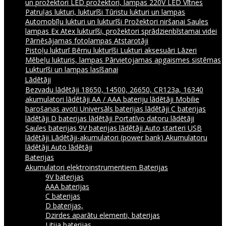
un prožektori
LED prožektori, lampas 220V
LED Vītnes
Patruļas lukturi, lukturīši
Tūristu lukturi un lampas
Automobīļu lukturi un lukturīši
Prožektori niršanai
Saules
lampas
Ex Atex lukturīši, prožektori sprādzienbīstamai videi
Pārnēsājamas fotolampas
Atstarotāji
Pistoļu lukturī
Bērnu lukturīši
Lukturi aksesuāri
Lāzeri
Mēbeļu lukturis, lampas
Pārvietojamas apgaismes sistēmas
Lukturīši un lampas lasīšanai
Lādētāji
Bezvadu lādētāji
18650, 14500, 26650, CR123a, 16340
akumulatori lādētāji
AA / AAA bateriju lādētāji
Mobilie
barošanas avoti
Universāls baterijas lādētāji
C baterijas
lādētāji
D baterijas lādētāji
Portatīvo datoru lādētāji
Saules baterijas
9V baterijas lādētāji
Auto starteri
USB
lādētāji
Lādētāji-akumulatori (power bank)
Akumulatoru
lādētāji
Auto lādētāji
Baterijas
Akumulatori elektroinstrumentiem
Baterijas
9V baterijas
AAA baterijas
C baterijas
D baterijas,
Dzirdes aparātu elementi, baterijas
Litija baterijas