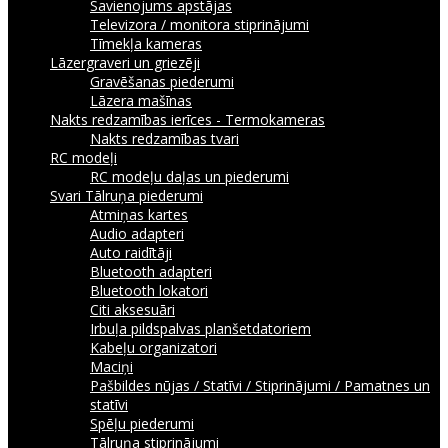
Savienojums apstājas
Televizora / monitora stiprinājumi
Tīmekļa kameras
Lāzergraveri un griezēji
Gravēšanas piederumi
Lāzera mašīnas
Nakts redzamības ierīces - Termokameras
Nakts redzamības tvari
RC modeļi
RC modeļu daļas un piederumi
Svari
Tālruņa piederumi
Atmiņas kartes
Audio adapteri
Auto raidītāji
Bluetooth adapteri
Bluetooth lokatori
Citi aksesuāri
Irbuļa pildspalvas planšetdatoriem
Kabeļu organizatori
Maciņi
Pašbildes nūjas / Statīvi / Stiprinājumi / Pamatnes un
statīvi
Spēļu piederumi
Tālruņa stiprinājumi