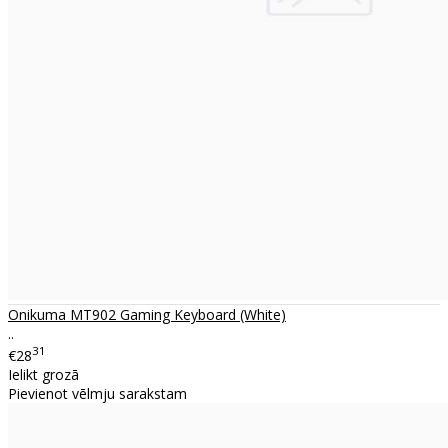
Onikuma MT902 Gaming Keyboard (White)
..
31
€28
Ielikt grozā
Pievienot vēlmju sarakstam