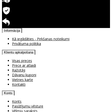
Ātra piegāde
Garantija precēm
Pieejama atgriešana
Informācija
Kā iegādāties - Pirkšanas noteikumi
Privātuma politika
Klientu apkalpošana
Visas preces
Prece ar atlaidi
Ražotāji
Dāvanu kuponi
Vietnes karte
Kontakti
Konts
Konts
Pasūtījumu vēsture
Vēlmju saraksts