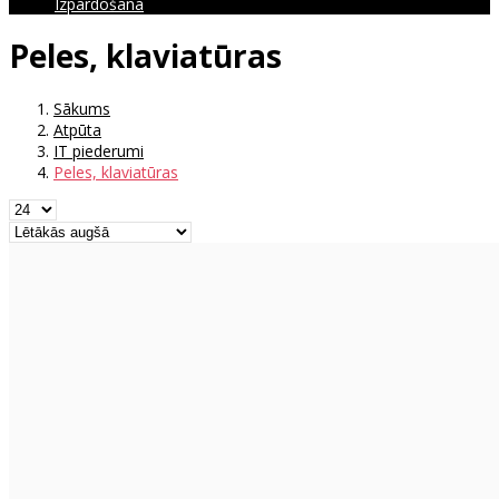
Izpārdošana
Peles, klaviatūras
Sākums
Atpūta
IT piederumi
Peles, klaviatūras