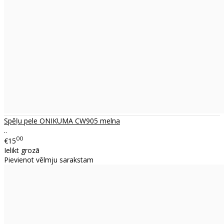
Spēļu pele ONIKUMA CW905 melna
..
00
€15
Ielikt grozā
Pievienot vēlmju sarakstam