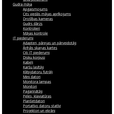
Gudra māja
Apgaismojums
Cits viedās mājas aprīkojums
Drošības kameras
Gudrs dārzs
Kontrolieri
Mājas kontrole
IT piederumi
Adapteri, pārejas un pārveidotāji
Ārējās skaņas kartes
Citi IT piederumi
Disku korpusi
Kabeļi
Karšu lasītāji
Klēpjdatoru futrāļi
Mini datori
Monitora lampas
Monitori
Pagarinātāji
Peles, klaviatūras
Planšetdatori
Portatīvo datoru statīvi
Projektori un ekrāni