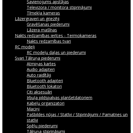
Savienojums apstājas
Televizora / monitora stiprinājumi
Tīmekļa kameras
Lāzergraveri un griezēji
Gravēšanas piederumi
Lāzera mašīnas
Nakts redzamības ierīces - Termokameras
Nakts redzamības tvari
RC modeļi
RC modeļu daļas un piederumi
Svari
Tālruņa piederumi
Atmiņas kartes
Audio adapteri
Auto raidītāji
Bluetooth adapteri
Bluetooth lokatori
Citi aksesuāri
Irbuļa pildspalvas planšetdatoriem
Kabeļu organizatori
Maciņi
Pašbildes nūjas / Statīvi / Stiprinājumi / Pamatnes un
statīvi
Spēļu piederumi
Tālruņa stiprinājumi