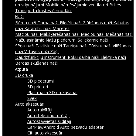
un stiprinājumi
Mobilie pārnēsājamie ventilatori
Brilles
Transporta kastes čemodāni
Naži
Bērnu naži
Darba naži
Fiksēti naži
Glābšanas naži
Kabatas
naži
Karambit nazi
Mačetes
Mācību naži
Makšķerēšanas naži
Medību naži
Mešanas naži
Nažu asināmie
Nažu piederumi
Saliekamie naži
Sēņu naži
Taktiskie naži
Tauriņu naži
Tūristu naži
Vīlēšanas
naži
Virtuves naži
Zāģi
Daudzfunkciju instrumenti
Roku darba naži
Elektriķa naži
Bārdas skūšanās naži
Atpūta
3D druka
3D piederumi
3D printeri
Plastmasa 3D drukāšanai
Sveķi
Auto aksesuāri
Auto raidītāji
Auto telefonu turētāji
Autostāvvietas sildītāji
CarPlay/Android Auto bezvadu adapteri
Citi auto aksesuāri