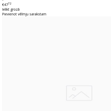
72
€47
Ielikt grozā
Pievienot vēlmju sarakstam