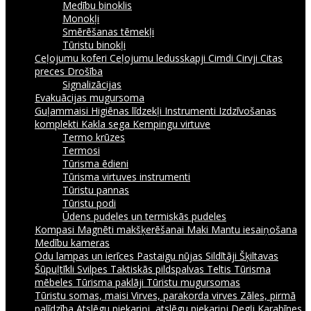
Medību binoklis
Monokļi
Smērēšanas tēmekļi
Tūristu binokļi
Ceļojumu koferi
Ceļojumu ledusskapji
Cimdi
Cirvji
Citas
preces
Drošība
Signalizācijas
Evakuācijas mugursoma
Guļammaisi
Higiēnas līdzekļi
Instrumenti
Izdzīvošanas
komplekti
Kakla sega
Kempingu virtuve
Termo krūzes
Termosi
Tūrisma ēdieni
Tūrisma virtuves instrumenti
Tūristu pannas
Tūristu podi
Ūdens pudeles un termiskās pudeles
Kompasi
Magnēti makšķerēšanai
Maki
Mantu iesaiņošana
Medību kameras
Odu lampas un ierīces
Pastaigu nūjas
Sildītāji
Šķiltavas
Šūpuļtīkli
Svilpes
Taktiskās pildspalvas
Teltis
Tūrisma
mēbeles
Tūrisma paklāji
Tūristu mugursomas
Tūristu somas, maisi
Virves, parakorda virves
Zāles, pirmā
palīdzība
Atslēgu piekariņi, atslēgu piekariņi
Degļi
Karabīnes