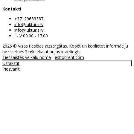
Kontakti
+37129633387
info@lukturis.lv
info@lukturis.lv
I - V 09.00 - 17.00
2026 © Visas tiesības aizsargātas. Kopēt un koplietot informāciju
bez vietnes īpašnieka atļaujas ir aizliegts.
Tiešsaistes veikalu noma
-
eshoprent.com
Uzrakstīt
Piezvanīt