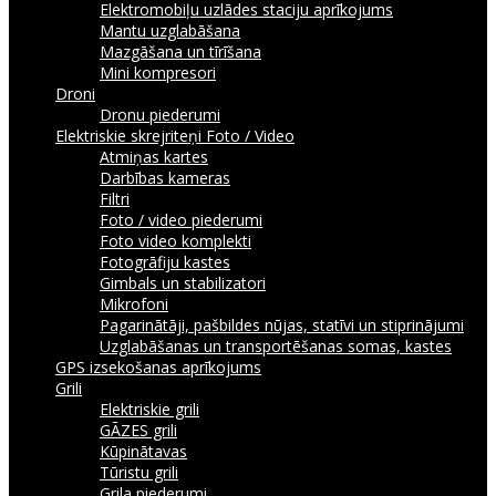
Elektromobiļu uzlādes staciju aprīkojums
Mantu uzglabāšana
Mazgāšana un tīrīšana
Mini kompresori
Droni
Dronu piederumi
Elektriskie skrejriteņi
Foto / Video
Atmiņas kartes
Darbības kameras
Filtri
Foto / video piederumi
Foto video komplekti
Fotogrāfiju kastes
Gimbals un stabilizatori
Mikrofoni
Pagarinātāji, pašbildes nūjas, statīvi un stiprinājumi
Uzglabāšanas un transportēšanas somas, kastes
GPS izsekošanas aprīkojums
Grili
Elektriskie grili
GĀZES grili
Kūpinātavas
Tūristu grili
Grila piederumi