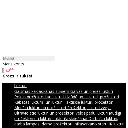
Mans konts
00
€0
0
Grozs ir tukšs!
Lukturi
Gaismas kaklasiksnas suņiem
Galvas un pieres lukturi
Rokas prožektori un lukturi
Uzlādējami lukturi, prožektori
Kabatas lukturīši un lukturi
Taktiskie lukturi, prožektori
Medību lukturi un prožektori
Prožektori, lukturi zvejai
Ultravioletie lukturi un prožektori
Velosipēdu lukturi
Jaudīgi
prožektori un lukturi
Lukturīši skriešanai
Darbnīcu lukturi,
darba lampas, darba prožektori
Infrasarkano staru IR lukturi