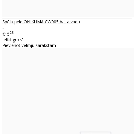
Spēļu pele ONIKUMA CW905 balta vadu
..
25
€15
Ielikt grozā
Pievienot vēlmju sarakstam