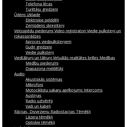
Telefona lēcas
Turētāju gredzeni
Ūdens izklaide
Elektriskie pelddēļi
Zemūdens skrejriteņi
Velosipēdu piederumi
Video reģistratori
Viedie pulksteņi un
rokassprādzes
Aproces viedpulksteņiem
Gudri gredzeni
Viedie pulksteņi
Viedtālruņi un tālruņi
Virtuālās realitātes brilles
Medības
Medību piederumi
Diapazona meklētāji
Audio
Akustiskās sistēmas
Mikrofoni
Motociklistu sakaru aprīkojums Intercoms
Austiņas
Radio uztvērēji
Vadi un kabeļi
Rācijas, Divvirzienu Radiostacijas
Tēmēkļi
Lāzera tēmēkļi
Optiskie tēmēkļi