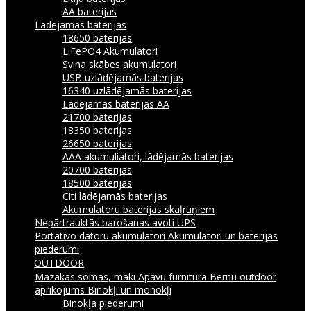
AA baterijas
Lādējamās baterijas
18650 baterijas
LiFePO4 Akumulatori
Svina skābes akumulatori
USB uzlādējamās baterijas
16340 uzlādējamās baterijas
Lādējamās baterijas AA
21700 baterijas
18350 baterijas
26650 baterijas
AAA akumuliatori, lādējamās baterijas
20700 baterijas
18500 baterijas
Citi lādējamās baterijas
Akumulatoru baterijas skaļruņiem
Nepārtrauktās barošanas avoti UPS
Portatīvo datoru akumulatori
Akumulatori un baterijas
piederumi
OUTDOOR
Mazākas somas, maki
Apavu furnitūra
Bērnu outdoor
aprīkojums
Binokļi un monokļi
Binokļa piederumi