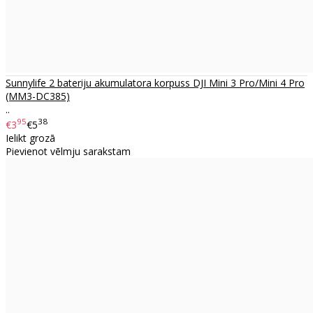
Sunnylife 2 bateriju akumulatora korpuss DJI Mini 3 Pro/Mini 4 Pro
(MM3-DC385)
..
95
38
€3
€5
Ielikt grozā
Pievienot vēlmju sarakstam