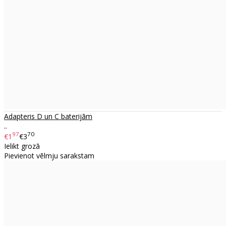
Adapteris D un C baterijām
..
97
70
€1
€3
Ielikt grozā
Pievienot vēlmju sarakstam