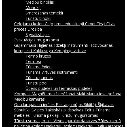
Medību binoklis
Monokļi
Smērēšanas tēmekļi
Tūristu binokļi
Ceļojumu koferi
Ceļojumu ledusskapji
Cimdi
Cirvji
Citas
preces
Drošība
Signalizācijas
Evakuācijas mugursoma
Guļammaisi
Higiēnas līdzekļi
Instrumenti
Izdzīvošanas
komplekti
Kakla sega
Kempingu virtuve
Termo krūzes
Termosi
Tūrisma ēdieni
Tūrisma virtuves instrumenti
Tūristu pannas
Tūristu podi
Ūdens pudeles un termiskās pudeles
Kompasi
Magnēti makšķerēšanai
Maki
Mantu iesaiņošana
Medību kameras
Odu lampas un ierīces
Pastaigu nūjas
Sildītāji
Šķiltavas
Šūpuļtīkli
Svilpes
Taktiskās pildspalvas
Teltis
Tūrisma
mēbeles
Tūrisma paklāji
Tūristu mugursomas
Tūristu somas, maisi
Virves, parakorda virves
Zāles, pirmā
palīdzība
Atslēgu piekariņi, atslēgu piekariņi
Degļi
Karabīnes