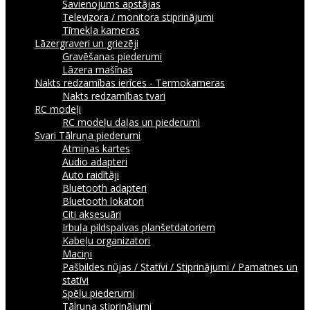
Savienojums apstājas
Televizora / monitora stiprinājumi
Tīmekļa kameras
Lāzergraveri un griezēji
Gravēšanas piederumi
Lāzera mašīnas
Nakts redzamības ierīces - Termokameras
Nakts redzamības tvari
RC modeļi
RC modeļu daļas un piederumi
Svari
Tālruņa piederumi
Atmiņas kartes
Audio adapteri
Auto raidītāji
Bluetooth adapteri
Bluetooth lokatori
Citi aksesuāri
Irbuļa pildspalvas planšetdatoriem
Kabeļu organizatori
Maciņi
Pašbildes nūjas / Statīvi / Stiprinājumi / Pamatnes un
statīvi
Spēļu piederumi
Tālruņa stiprinājumi