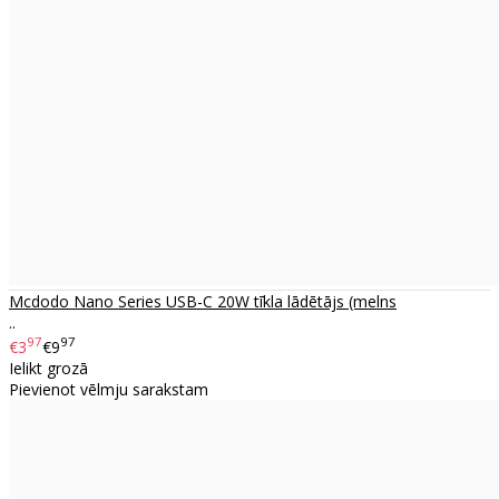
Mcdodo Nano Series USB-C 20W tīkla lādētājs (melns
..
97
97
€3
€9
Ielikt grozā
Pievienot vēlmju sarakstam