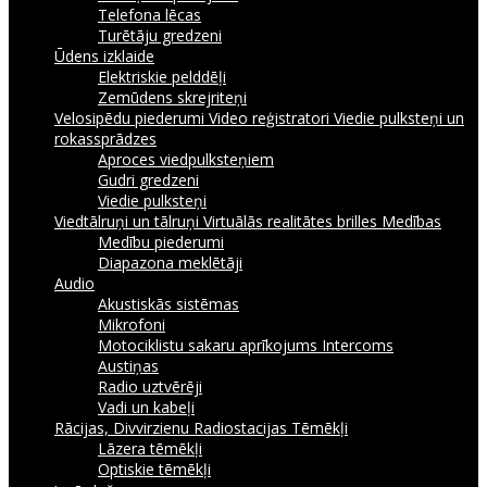
Telefona lēcas
Turētāju gredzeni
Ūdens izklaide
Elektriskie pelddēļi
Zemūdens skrejriteņi
Velosipēdu piederumi
Video reģistratori
Viedie pulksteņi un
rokassprādzes
Aproces viedpulksteņiem
Gudri gredzeni
Viedie pulksteņi
Viedtālruņi un tālruņi
Virtuālās realitātes brilles
Medības
Medību piederumi
Diapazona meklētāji
Audio
Akustiskās sistēmas
Mikrofoni
Motociklistu sakaru aprīkojums Intercoms
Austiņas
Radio uztvērēji
Vadi un kabeļi
Rācijas, Divvirzienu Radiostacijas
Tēmēkļi
Lāzera tēmēkļi
Optiskie tēmēkļi