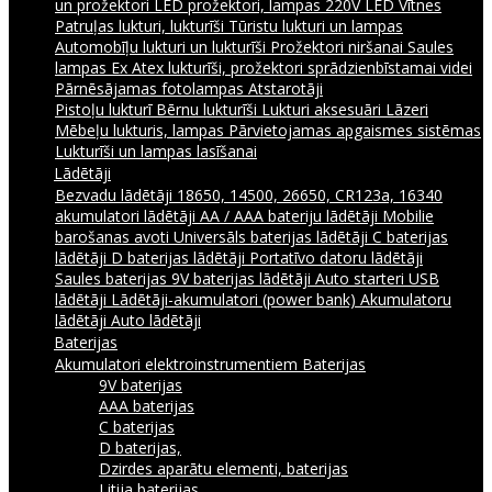
un prožektori
LED prožektori, lampas 220V
LED Vītnes
Patruļas lukturi, lukturīši
Tūristu lukturi un lampas
Automobīļu lukturi un lukturīši
Prožektori niršanai
Saules
lampas
Ex Atex lukturīši, prožektori sprādzienbīstamai videi
Pārnēsājamas fotolampas
Atstarotāji
Pistoļu lukturī
Bērnu lukturīši
Lukturi aksesuāri
Lāzeri
Mēbeļu lukturis, lampas
Pārvietojamas apgaismes sistēmas
Lukturīši un lampas lasīšanai
Lādētāji
Bezvadu lādētāji
18650, 14500, 26650, CR123a, 16340
akumulatori lādētāji
AA / AAA bateriju lādētāji
Mobilie
barošanas avoti
Universāls baterijas lādētāji
C baterijas
lādētāji
D baterijas lādētāji
Portatīvo datoru lādētāji
Saules baterijas
9V baterijas lādētāji
Auto starteri
USB
lādētāji
Lādētāji-akumulatori (power bank)
Akumulatoru
lādētāji
Auto lādētāji
Baterijas
Akumulatori elektroinstrumentiem
Baterijas
9V baterijas
AAA baterijas
C baterijas
D baterijas,
Dzirdes aparātu elementi, baterijas
Litija baterijas