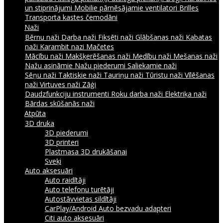
un stiprinājumi
Mobilie pārnēsājamie ventilatori
Brilles
Transporta kastes čemodāni
Naži
Bērnu naži
Darba naži
Fiksēti naži
Glābšanas naži
Kabatas
naži
Karambit nazi
Mačetes
Mācību naži
Makšķerēšanas naži
Medību naži
Mešanas naži
Nažu asināmie
Nažu piederumi
Saliekamie naži
Sēņu naži
Taktiskie naži
Tauriņu naži
Tūristu naži
Vīlēšanas
naži
Virtuves naži
Zāģi
Daudzfunkciju instrumenti
Roku darba naži
Elektriķa naži
Bārdas skūšanās naži
Atpūta
3D druka
3D piederumi
3D printeri
Plastmasa 3D drukāšanai
Sveķi
Auto aksesuāri
Auto raidītāji
Auto telefonu turētāji
Autostāvvietas sildītāji
CarPlay/Android Auto bezvadu adapteri
Citi auto aksesuāri