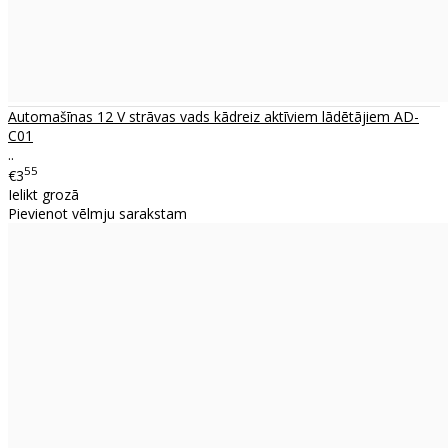
Automašīnas 12 V strāvas vads kādreiz aktīviem lādētājiem AD-
C01
..
55
€3
Ielikt grozā
Pievienot vēlmju sarakstam