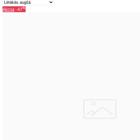
%
Akcija
-47