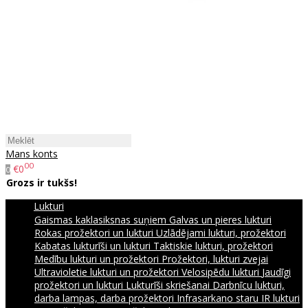
Mans konts
00
€0
0
Grozs ir tukšs!
Lukturi
Gaismas kaklasiksnas suņiem
Galvas un pieres lukturi
Rokas prožektori un lukturi
Uzlādējami lukturi, prožektori
Kabatas lukturīši un lukturi
Taktiskie lukturi, prožektori
Medību lukturi un prožektori
Prožektori, lukturi zvejai
Ultravioletie lukturi un prožektori
Velosipēdu lukturi
Jaudīgi
prožektori un lukturi
Lukturīši skriešanai
Darbnīcu lukturi,
darba lampas, darba prožektori
Infrasarkano staru IR lukturi