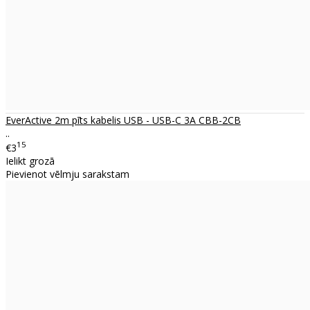
EverActive 2m pīts kabelis USB - USB-C 3A CBB-2CB
..
15
€3
Ielikt grozā
Pievienot vēlmju sarakstam