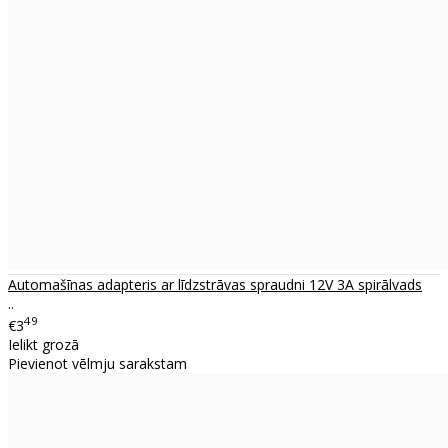
Automašīnas adapteris ar līdzstrāvas spraudni 12V 3A spirālvads
..
49
€3
Ielikt grozā
Pievienot vēlmju sarakstam