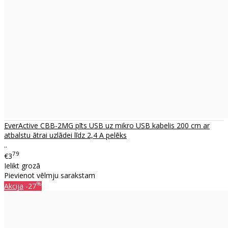
EverActive CBB-2MG pīts USB uz mikro USB kabelis 200 cm ar
atbalstu ātrai uzlādei līdz 2,4 A pelēks
..
79
€3
Ielikt grozā
Pievienot vēlmju sarakstam
%
Akcija
-27