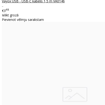
Vayox USB - USB-C kabelis 1,5 m VA0146
..
48
€3
Ielikt grozā
Pievienot vēlmju sarakstam