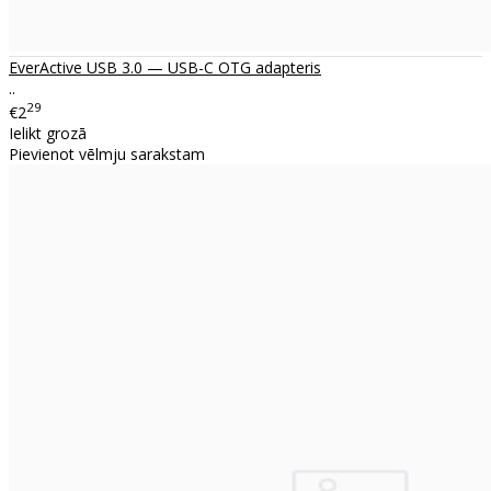
EverActive USB 3.0 — USB-C OTG adapteris
..
29
€2
Ielikt grozā
Pievienot vēlmju sarakstam