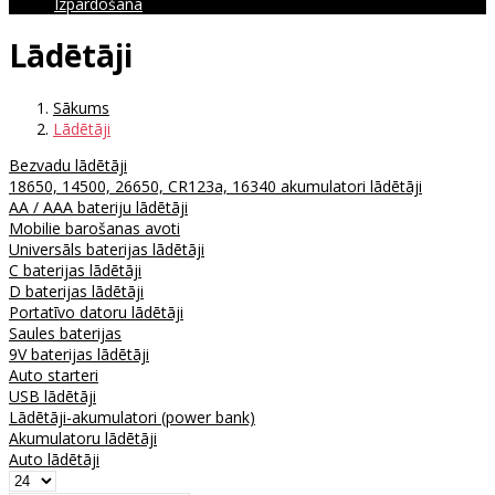
Izpārdošana
Lādētāji
Sākums
Lādētāji
Bezvadu lādētāji
18650, 14500, 26650, CR123a, 16340 akumulatori lādētāji
AA / AAA bateriju lādētāji
Mobilie barošanas avoti
Universāls baterijas lādētāji
C baterijas lādētāji
D baterijas lādētāji
Portatīvo datoru lādētāji
Saules baterijas
9V baterijas lādētāji
Auto starteri
USB lādētāji
Lādētāji-akumulatori (power bank)
Akumulatoru lādētāji
Auto lādētāji