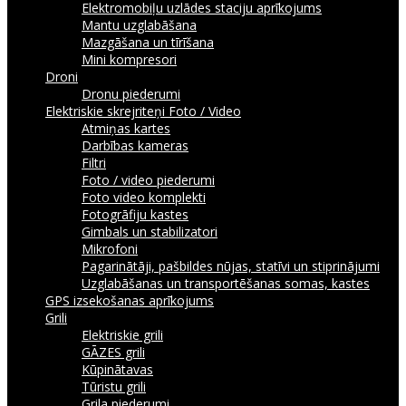
Elektromobiļu uzlādes staciju aprīkojums
Mantu uzglabāšana
Mazgāšana un tīrīšana
Mini kompresori
Droni
Dronu piederumi
Elektriskie skrejriteņi
Foto / Video
Atmiņas kartes
Darbības kameras
Filtri
Foto / video piederumi
Foto video komplekti
Fotogrāfiju kastes
Gimbals un stabilizatori
Mikrofoni
Pagarinātāji, pašbildes nūjas, statīvi un stiprinājumi
Uzglabāšanas un transportēšanas somas, kastes
GPS izsekošanas aprīkojums
Grili
Elektriskie grili
GĀZES grili
Kūpinātavas
Tūristu grili
Grila piederumi