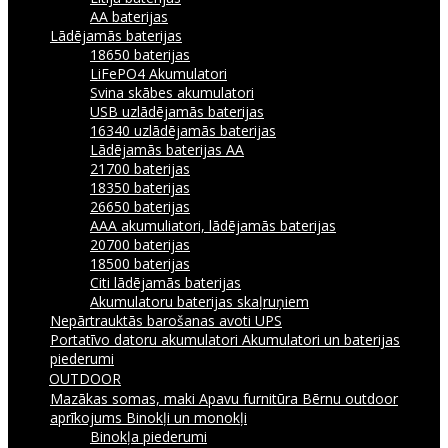
AA baterijas
Lādējamās baterijas
18650 baterijas
LiFePO4 Akumulatori
Svina skābes akumulatori
USB uzlādējamās baterijas
16340 uzlādējamās baterijas
Lādējamās baterijas AA
21700 baterijas
18350 baterijas
26650 baterijas
AAA akumuliatori, lādējamās baterijas
20700 baterijas
18500 baterijas
Citi lādējamās baterijas
Akumulatoru baterijas skaļruņiem
Nepārtrauktās barošanas avoti UPS
Portatīvo datoru akumulatori
Akumulatori un baterijas
piederumi
OUTDOOR
Mazākas somas, maki
Apavu furnitūra
Bērnu outdoor
aprīkojums
Binokļi un monokļi
Binokļa piederumi