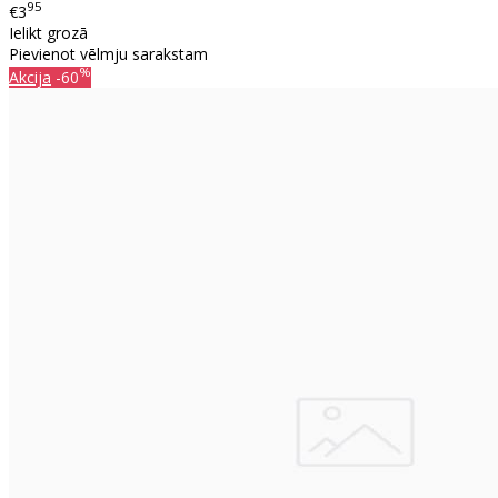
95
€3
Ielikt grozā
Pievienot vēlmju sarakstam
%
Akcija
-60