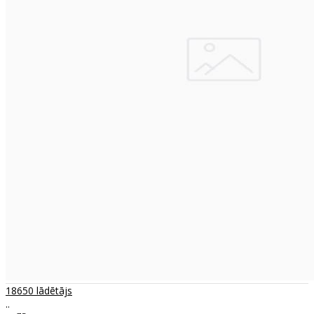
18650 lādētājs
..