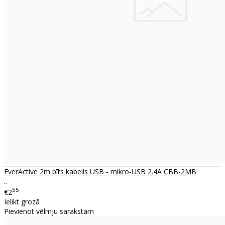
EverActive 2m pīts kabelis USB - mikro-USB 2.4A CBB-2MB
..
55
€2
Ielikt grozā
Pievienot vēlmju sarakstam