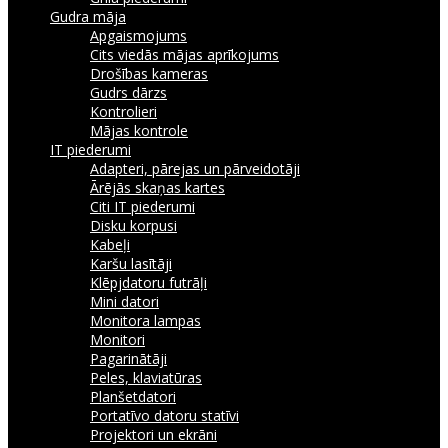
Gudra māja
Apgaismojums
Cits viedās mājas aprīkojums
Drošības kameras
Gudrs dārzs
Kontrolieri
Mājas kontrole
IT piederumi
Adapteri, pārejas un pārveidotāji
Ārējās skaņas kartes
Citi IT piederumi
Disku korpusi
Kabeļi
Karšu lasītāji
Klēpjdatoru futrāļi
Mini datori
Monitora lampas
Monitori
Pagarinātāji
Peles, klaviatūras
Planšetdatori
Portatīvo datoru statīvi
Projektori un ekrāni