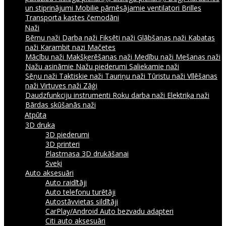
un stiprinājumi
Mobilie pārnēsājamie ventilatori
Brilles
Transporta kastes čemodāni
Naži
Bērnu naži
Darba naži
Fiksēti naži
Glābšanas naži
Kabatas
naži
Karambit nazi
Mačetes
Mācību naži
Makšķerēšanas naži
Medību naži
Mešanas naži
Nažu asināmie
Nažu piederumi
Saliekamie naži
Sēņu naži
Taktiskie naži
Tauriņu naži
Tūristu naži
Vīlēšanas
naži
Virtuves naži
Zāģi
Daudzfunkciju instrumenti
Roku darba naži
Elektriķa naži
Bārdas skūšanās naži
Atpūta
3D druka
3D piederumi
3D printeri
Plastmasa 3D drukāšanai
Sveķi
Auto aksesuāri
Auto raidītāji
Auto telefonu turētāji
Autostāvvietas sildītāji
CarPlay/Android Auto bezvadu adapteri
Citi auto aksesuāri