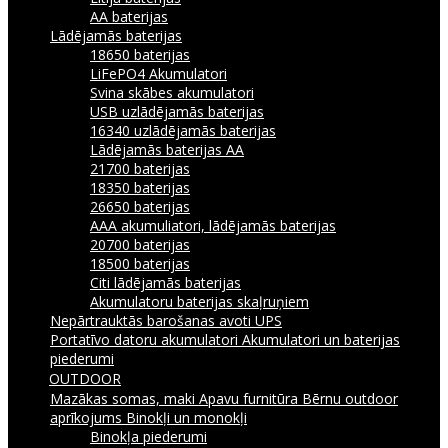
AA baterijas
Lādējamās baterijas
18650 baterijas
LiFePO4 Akumulatori
Svina skābes akumulatori
USB uzlādējamās baterijas
16340 uzlādējamās baterijas
Lādējamās baterijas AA
21700 baterijas
18350 baterijas
26650 baterijas
AAA akumuliatori, lādējamās baterijas
20700 baterijas
18500 baterijas
Citi lādējamās baterijas
Akumulatoru baterijas skaļruņiem
Nepārtrauktās barošanas avoti UPS
Portatīvo datoru akumulatori
Akumulatori un baterijas
piederumi
OUTDOOR
Mazākas somas, maki
Apavu furnitūra
Bērnu outdoor
aprīkojums
Binokļi un monokļi
Binokļa piederumi