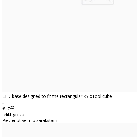
LED base designed to fit the rectangular K9 xTool cube
..
22
€17
Ielikt grozā
Pievienot vēlmju sarakstam