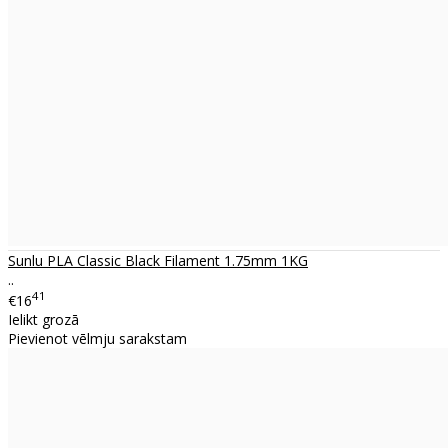
Sunlu PLA Classic Black Filament 1.75mm 1KG
..
41
€16
Ielikt grozā
Pievienot vēlmju sarakstam