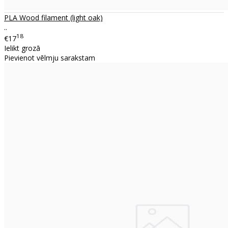
PLA Wood filament (light oak)
..
18
€17
Ielikt grozā
Pievienot vēlmju sarakstam