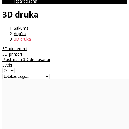
Izpārdošana
3D druka
Sākums
Atpūta
3D druka
3D piederumi
3D printeri
Plastmasa 3D drukāšanai
Sveķi