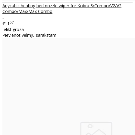
Anycubic heating bed nozzle wiper for Kobra 3/Combo/V2/V2
Combo/Max/Max Combo
..
57
€11
Ielikt grozā
Pievienot vēlmju sarakstam