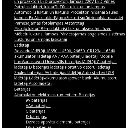
un prožektori
LED prožektori, lampas 220V
LED Vītnes
Patruļas lukturi, lukturīši
Tūristu lukturi un lampas
Automobīļu lukturi un lukturīši
Prožektori niršanai
Saules
lampas
Ex Atex lukturīši, prožektori sprādzienbīstamai videi
Pārnēsājamas fotolampas
Atstarotāji
Pistoļu lukturī
Bērnu lukturīši
Lukturi aksesuāri
Lāzeri
Mēbeļu lukturis, lampas
Pārvietojamas apgaismes sistēmas
Lukturīši un lampas lasīšanai
Lādētāji
Bezvadu lādētāji
18650, 14500, 26650, CR123a, 16340
akumulatori lādētāji
AA / AAA bateriju lādētāji
Mobilie
barošanas avoti
Universāls baterijas lādētāji
C baterijas
lādētāji
D baterijas lādētāji
Portatīvo datoru lādētāji
Saules baterijas
9V baterijas lādētāji
Auto starteri
USB
lādētāji
Lādētāji-akumulatori (power bank)
Akumulatoru
lādētāji
Auto lādētāji
Baterijas
Akumulatori elektroinstrumentiem
Baterijas
9V baterijas
AAA baterijas
C baterijas
D baterijas,
Dzirdes aparātu elementi, baterijas
Litija baterijas