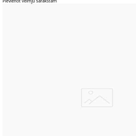
Pievienot vēlmju sarakstam