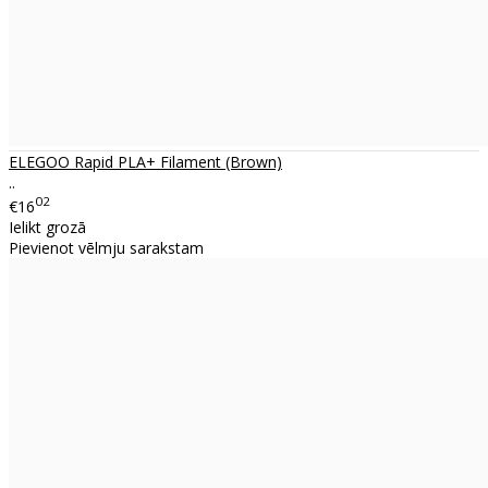
ELEGOO Rapid PLA+ Filament (Brown)
..
02
€16
Ielikt grozā
Pievienot vēlmju sarakstam