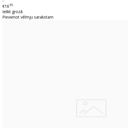
35
€16
Ielikt grozā
Pievienot vēlmju sarakstam