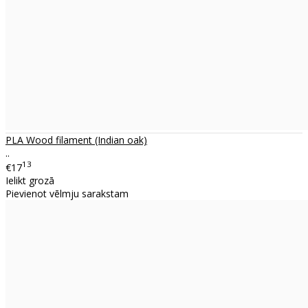
PLA Wood filament (Indian oak)
..
13
€17
Ielikt grozā
Pievienot vēlmju sarakstam