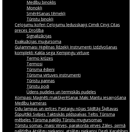
Medību binoklis
Monokļi
Smērēšanas tēmekļi
Tūristu binokļi
Ceļojumu koferi
Ceļojumu ledusskapji
Cimdi
Cirvji
Citas
preces
Drošība
Signalizācijas
Evakuācijas mugursoma
Guļammaisi
Higiēnas līdzekļi
Instrumenti
Izdzīvošanas
komplekti
Kakla sega
Kempingu virtuve
Termo krūzes
Termosi
Tūrisma ēdieni
Tūrisma virtuves instrumenti
Tūristu pannas
Tūristu podi
Ūdens pudeles un termiskās pudeles
Kompasi
Magnēti makšķerēšanai
Maki
Mantu iesaiņošana
Medību kameras
Odu lampas un ierīces
Pastaigu nūjas
Sildītāji
Šķiltavas
Šūpuļtīkli
Svilpes
Taktiskās pildspalvas
Teltis
Tūrisma
mēbeles
Tūrisma paklāji
Tūristu mugursomas
Tūristu somas, maisi
Virves, parakorda virves
Zāles, pirmā
palīdzība
Atslēgu piekariņi, atslēgu piekariņi
Degļi
Karabīnes