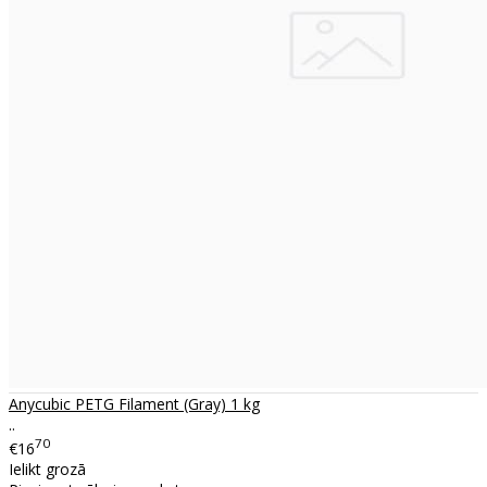
Anycubic PETG Filament (Gray) 1 kg
..
70
€16
Ielikt grozā