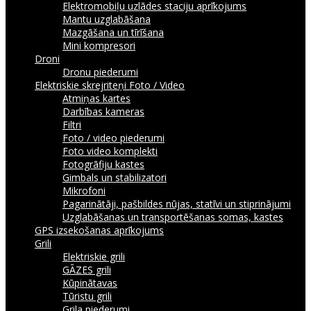
Elektromobiļu uzlādes staciju aprīkojums
Mantu uzglabāšana
Mazgāšana un tīrīšana
Mini kompresori
Droni
Dronu piederumi
Elektriskie skrejriteņi
Foto / Video
Atmiņas kartes
Darbības kameras
Filtri
Foto / video piederumi
Foto video komplekti
Fotogrāfiju kastes
Gimbals un stabilizatori
Mikrofoni
Pagarinātāji, pašbildes nūjas, statīvi un stiprinājumi
Uzglabāšanas un transportēšanas somas, kastes
GPS izsekošanas aprīkojums
Grili
Elektriskie grili
GĀZES grili
Kūpinātavas
Tūristu grili
Grila piederumi