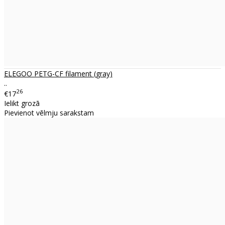
ELEGOO PETG-CF filament (gray)
..
26
€17
Ielikt grozā
Pievienot vēlmju sarakstam