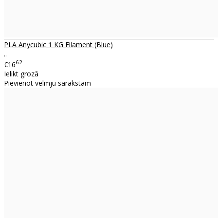
PLA Anycubic 1 KG Filament (Blue)
..
62
€16
Ielikt grozā
Pievienot vēlmju sarakstam