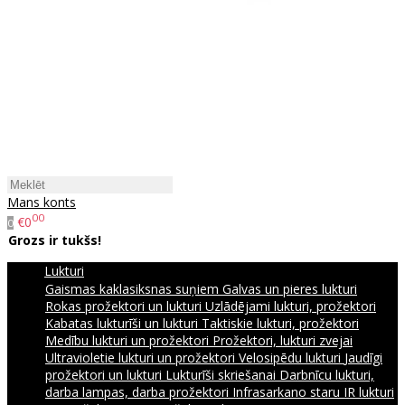
Mans konts
00
€0
0
Grozs ir tukšs!
Lukturi
Gaismas kaklasiksnas suņiem
Galvas un pieres lukturi
Rokas prožektori un lukturi
Uzlādējami lukturi, prožektori
Kabatas lukturīši un lukturi
Taktiskie lukturi, prožektori
Medību lukturi un prožektori
Prožektori, lukturi zvejai
Ultravioletie lukturi un prožektori
Velosipēdu lukturi
Jaudīgi
prožektori un lukturi
Lukturīši skriešanai
Darbnīcu lukturi,
darba lampas, darba prožektori
Infrasarkano staru IR lukturi