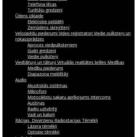
Telefona lēcas
Turētāju gredzeni
Ūdens izklaide
Elektriskie pelddēļi
Zemūdens skrejriteņi
Velosipēdu piederumi
Video reģistratori
Viedie pulksteņi un
rokassprādzes
Aproces viedpulksteņiem
Gudri gredzeni
Viedie pulksteņi
Viedtālruņi un tālruņi
Virtuālās realitātes brilles
Medības
Medību piederumi
Diapazona meklētāji
Audio
Akustiskās sistēmas
Mikrofoni
Motociklistu sakaru aprīkojums Intercoms
Austiņas
Radio uztvērēji
Vadi un kabeļi
Rācijas, Divvirzienu Radiostacijas
Tēmēkļi
Lāzera tēmēkļi
Optiskie tēmēkļi