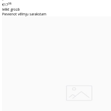
38
€17
Ielikt grozā
Pievienot vēlmju sarakstam