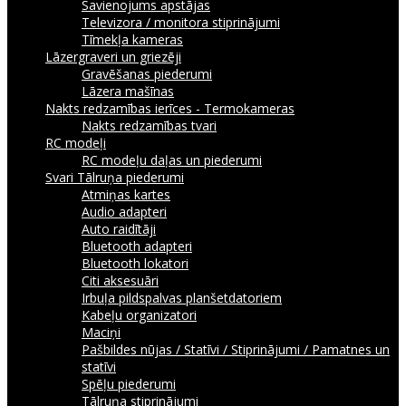
Savienojums apstājas
Televizora / monitora stiprinājumi
Tīmekļa kameras
Lāzergraveri un griezēji
Gravēšanas piederumi
Lāzera mašīnas
Nakts redzamības ierīces - Termokameras
Nakts redzamības tvari
RC modeļi
RC modeļu daļas un piederumi
Svari
Tālruņa piederumi
Atmiņas kartes
Audio adapteri
Auto raidītāji
Bluetooth adapteri
Bluetooth lokatori
Citi aksesuāri
Irbuļa pildspalvas planšetdatoriem
Kabeļu organizatori
Maciņi
Pašbildes nūjas / Statīvi / Stiprinājumi / Pamatnes un
statīvi
Spēļu piederumi
Tālruņa stiprinājumi