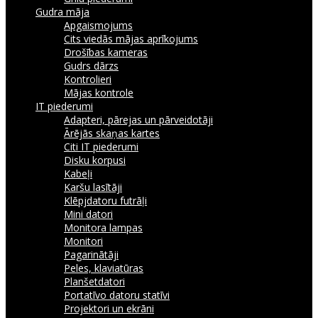
Gudra māja
Apgaismojums
Cits viedās mājas aprīkojums
Drošības kameras
Gudrs dārzs
Kontrolieri
Mājas kontrole
IT piederumi
Adapteri, pārejas un pārveidotāji
Ārējās skaņas kartes
Citi IT piederumi
Disku korpusi
Kabeļi
Karšu lasītāji
Klēpjdatoru futrāļi
Mini datori
Monitora lampas
Monitori
Pagarinātāji
Peles, klaviatūras
Planšetdatori
Portatīvo datoru statīvi
Projektori un ekrāni