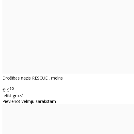
Drošibas nazis RESCUE , melns
..
90
€19
Ielikt grozā
Pievienot vēlmju sarakstam