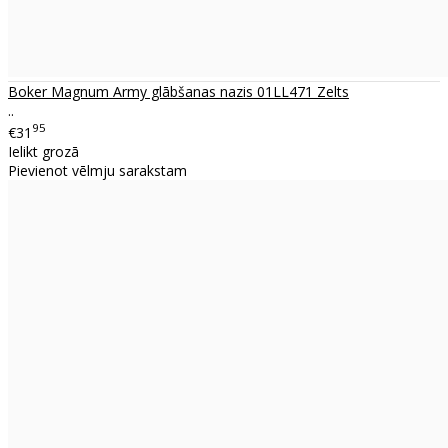
Boker Magnum Army glābšanas nazis 01LL471 Zelts
..
95
€31
Ielikt grozā
Pievienot vēlmju sarakstam