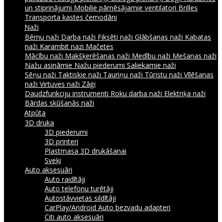
un stiprinājumi
Mobilie pārnēsājamie ventilatori
Brilles
Transporta kastes čemodāni
Naži
Bērnu naži
Darba naži
Fiksēti naži
Glābšanas naži
Kabatas
naži
Karambit nazi
Mačetes
Mācību naži
Makšķerēšanas naži
Medību naži
Mešanas naži
Nažu asināmie
Nažu piederumi
Saliekamie naži
Sēņu naži
Taktiskie naži
Tauriņu naži
Tūristu naži
Vīlēšanas
naži
Virtuves naži
Zāģi
Daudzfunkciju instrumenti
Roku darba naži
Elektriķa naži
Bārdas skūšanās naži
Atpūta
3D druka
3D piederumi
3D printeri
Plastmasa 3D drukāšanai
Sveķi
Auto aksesuāri
Auto raidītāji
Auto telefonu turētāji
Autostāvvietas sildītāji
CarPlay/Android Auto bezvadu adapteri
Citi auto aksesuāri