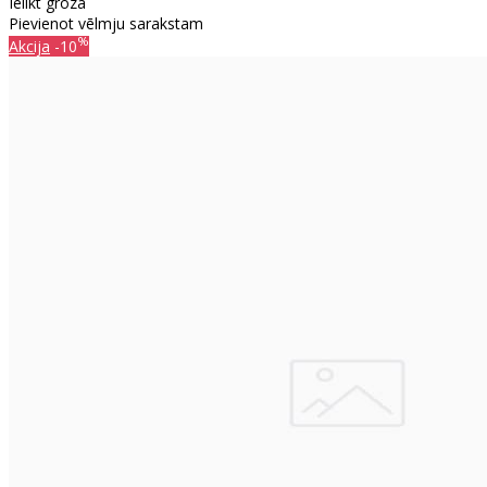
Ielikt grozā
Pievienot vēlmju sarakstam
%
Akcija
-10