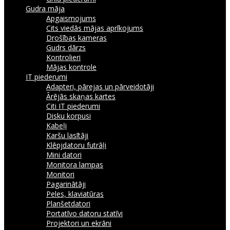
Gudra māja
Apgaismojums
Cits viedās mājas aprīkojums
Drošības kameras
Gudrs dārzs
Kontrolieri
Mājas kontrole
IT piederumi
Adapteri, pārejas un pārveidotāji
Ārējās skaņas kartes
Citi IT piederumi
Disku korpusi
Kabeļi
Karšu lasītāji
Klēpjdatoru futrāļi
Mini datori
Monitora lampas
Monitori
Pagarinātāji
Peles, klaviatūras
Planšetdatori
Portatīvo datoru statīvi
Projektori un ekrāni