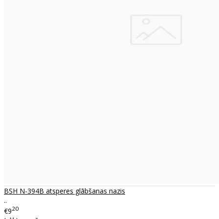
BSH N-394B atsperes glābšanas nazis
..
20
€9