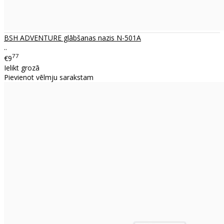
BSH ADVENTURE glābšanas nazis N-501A
..
77
€9
Ielikt grozā
Pievienot vēlmju sarakstam