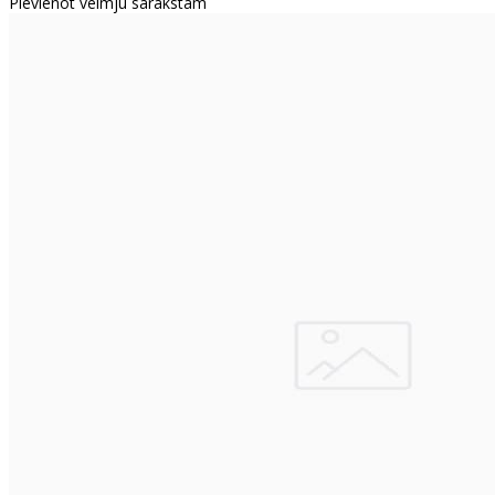
Pievienot vēlmju sarakstam