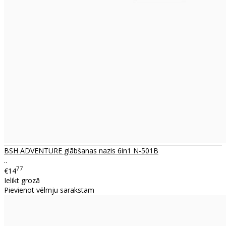
BSH ADVENTURE glābšanas nazis 6in1 N-501B
..
77
€14
Ielikt grozā
Pievienot vēlmju sarakstam