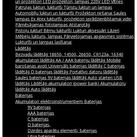
un prožektori
LED prožektori, lampas 220V
LED Vītnes
Patruļas lukturi, lukturīši
Tūristu lukturi un lampas
Automobīļu lukturi un lukturīši
Prožektori niršanai
Saules
lampas
Ex Atex lukturīši, prožektori sprādzienbīstamai videi
Pārnēsājamas fotolampas
Atstarotāji
Pistoļu lukturī
Bērnu lukturīši
Lukturi aksesuāri
Lāzeri
Mēbeļu lukturis, lampas
Pārvietojamas apgaismes sistēmas
Lukturīši un lampas lasīšanai
Lādētāji
Bezvadu lādētāji
18650, 14500, 26650, CR123a, 16340
akumulatori lādētāji
AA / AAA bateriju lādētāji
Mobilie
barošanas avoti
Universāls baterijas lādētāji
C baterijas
lādētāji
D baterijas lādētāji
Portatīvo datoru lādētāji
Saules baterijas
9V baterijas lādētāji
Auto starteri
USB
lādētāji
Lādētāji-akumulatori (power bank)
Akumulatoru
lādētāji
Auto lādētāji
Baterijas
Akumulatori elektroinstrumentiem
Baterijas
9V baterijas
AAA baterijas
C baterijas
D baterijas,
Dzirdes aparātu elementi, baterijas
Litija baterijas