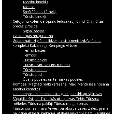
Medību binoklis
Monokļi
Smērēšanas tēmekļi
Tūristu binokļi
Ceļojumu koferi
Ceļojumu ledusskapji
Cimdi
Cirvji
Citas
preces
Drošība
Signalizācijas
Evakuācijas mugursoma
Guļammaisi
Higiēnas līdzekļi
Instrumenti
Izdzīvošanas
komplekti
Kakla sega
Kempingu virtuve
Termo krūzes
Termosi
Tūrisma ēdieni
Tūrisma virtuves instrumenti
Tūristu pannas
Tūristu podi
Ūdens pudeles un termiskās pudeles
Kompasi
Magnēti makšķerēšanai
Maki
Mantu iesaiņošana
Medību kameras
Odu lampas un ierīces
Pastaigu nūjas
Sildītāji
Šķiltavas
Šūpuļtīkli
Svilpes
Taktiskās pildspalvas
Teltis
Tūrisma
mēbeles
Tūrisma paklāji
Tūristu mugursomas
Tūristu somas, maisi
Virves, parakorda virves
Zāles, pirmā
palīdzība
Atslēgu piekariņi, atslēgu piekariņi
Degļi
Karabīnes