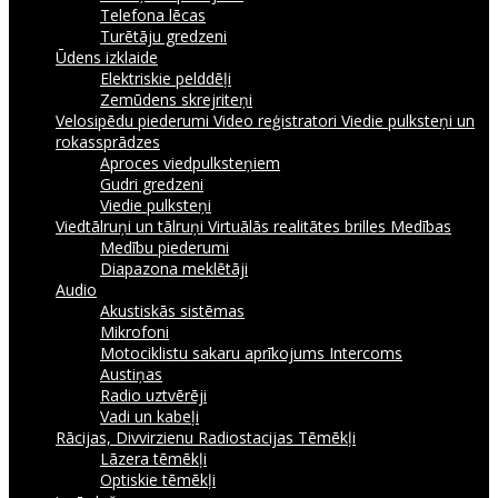
Telefona lēcas
Turētāju gredzeni
Ūdens izklaide
Elektriskie pelddēļi
Zemūdens skrejriteņi
Velosipēdu piederumi
Video reģistratori
Viedie pulksteņi un
rokassprādzes
Aproces viedpulksteņiem
Gudri gredzeni
Viedie pulksteņi
Viedtālruņi un tālruņi
Virtuālās realitātes brilles
Medības
Medību piederumi
Diapazona meklētāji
Audio
Akustiskās sistēmas
Mikrofoni
Motociklistu sakaru aprīkojums Intercoms
Austiņas
Radio uztvērēji
Vadi un kabeļi
Rācijas, Divvirzienu Radiostacijas
Tēmēkļi
Lāzera tēmēkļi
Optiskie tēmēkļi