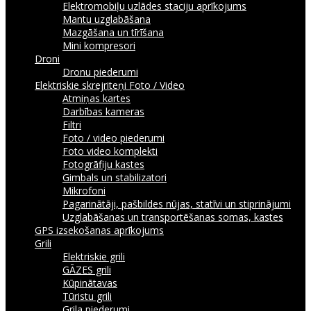
Elektromobiļu uzlādes staciju aprīkojums
Mantu uzglabāšana
Mazgāšana un tīrīšana
Mini kompresori
Droni
Dronu piederumi
Elektriskie skrejriteņi
Foto / Video
Atmiņas kartes
Darbības kameras
Filtri
Foto / video piederumi
Foto video komplekti
Fotogrāfiju kastes
Gimbals un stabilizatori
Mikrofoni
Pagarinātāji, pašbildes nūjas, statīvi un stiprinājumi
Uzglabāšanas un transportēšanas somas, kastes
GPS izsekošanas aprīkojums
Grili
Elektriskie grili
GĀZES grili
Kūpinātavas
Tūristu grili
Grila piederumi