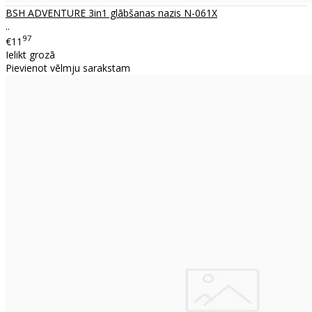
BSH ADVENTURE 3in1 glābšanas nazis N-061X
..
97
€11
Ielikt grozā
Pievienot vēlmju sarakstam