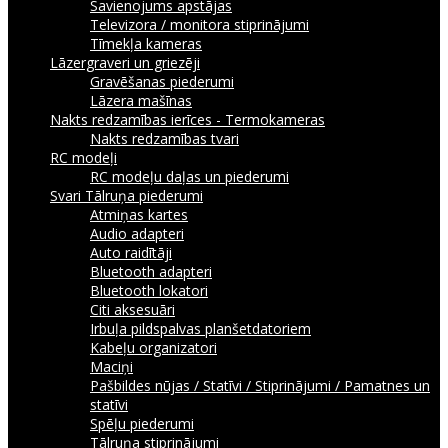
Savienojums apstājas
Televizora / monitora stiprinājumi
Tīmekļa kameras
Lāzergraveri un griezēji
Gravēšanas piederumi
Lāzera mašīnas
Nakts redzamības ierīces - Termokameras
Nakts redzamības tvari
RC modeļi
RC modeļu daļas un piederumi
Svari
Tālruņa piederumi
Atmiņas kartes
Audio adapteri
Auto raidītāji
Bluetooth adapteri
Bluetooth lokatori
Citi aksesuāri
Irbuļa pildspalvas planšetdatoriem
Kabeļu organizatori
Maciņi
Pašbildes nūjas / Statīvi / Stiprinājumi / Pamatnes un
statīvi
Spēļu piederumi
Tālruņa stiprinājumi