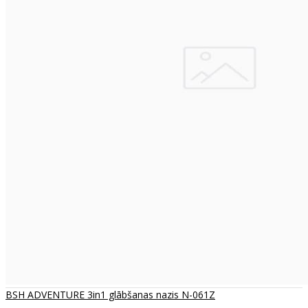
BSH ADVENTURE 3in1 glābšanas nazis N-061Z
..