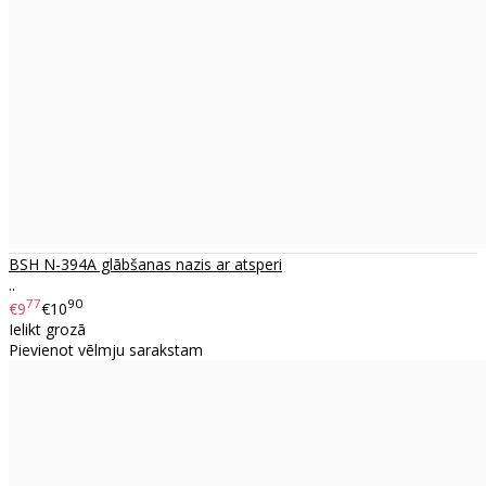
BSH N-394A glābšanas nazis ar atsperi
..
77
90
€9
€10
Ielikt grozā
Pievienot vēlmju sarakstam