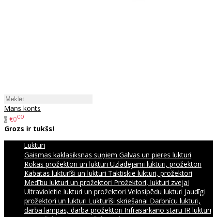
Mans konts
00
€0
0
Grozs ir tukšs!
Lukturi
Gaismas kaklasiksnas suņiem
Galvas un pieres lukturi
Rokas prožektori un lukturi
Uzlādējami lukturi, prožektori
Kabatas lukturīši un lukturi
Taktiskie lukturi, prožektori
Medību lukturi un prožektori
Prožektori, lukturi zvejai
Ultravioletie lukturi un prožektori
Velosipēdu lukturi
Jaudīgi
prožektori un lukturi
Lukturīši skriešanai
Darbnīcu lukturi,
darba lampas, darba prožektori
Infrasarkano staru IR lukturi