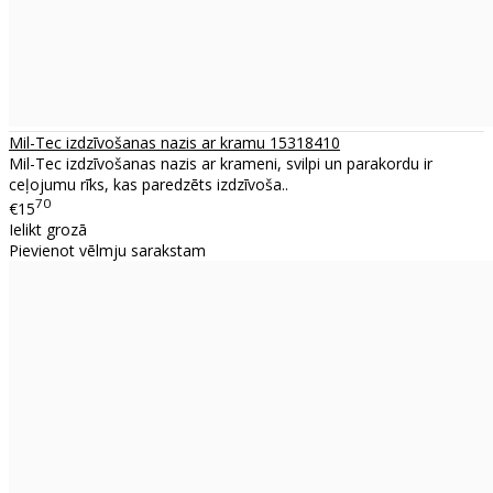
Mil-Tec izdzīvošanas nazis ar kramu 15318410
Mil-Tec izdzīvošanas nazis ar krameni, svilpi un parakordu ir
ceļojumu rīks, kas paredzēts izdzīvoša..
70
€15
Ielikt grozā
Pievienot vēlmju sarakstam