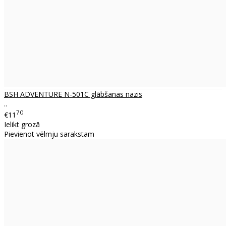
BSH ADVENTURE N-501C glābšanas nazis
..
70
€11
Ielikt grozā
Pievienot vēlmju sarakstam