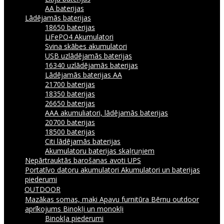
AA baterijas
Lādējamās baterijas
18650 baterijas
LiFePO4 Akumulatori
Svina skābes akumulatori
USB uzlādējamās baterijas
16340 uzlādējamās baterijas
Lādējamās baterijas AA
21700 baterijas
18350 baterijas
26650 baterijas
AAA akumuliatori, lādējamās baterijas
20700 baterijas
18500 baterijas
Citi lādējamās baterijas
Akumulatoru baterijas skaļruņiem
Nepārtrauktās barošanas avoti UPS
Portatīvo datoru akumulatori
Akumulatori un baterijas
piederumi
OUTDOOR
Mazākas somas, maki
Apavu furnitūra
Bērnu outdoor
aprīkojums
Binokļi un monokļi
Binokļa piederumi