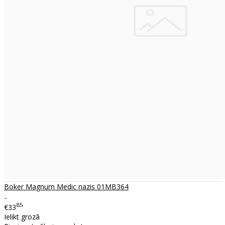
Boker Magnum Medic nazis 01MB364
..
85
€33
Ielikt grozā