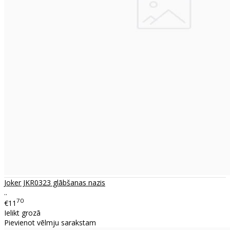
Joker JKR0323 glābšanas nazis
..
70
€11
Ielikt grozā
Pievienot vēlmju sarakstam