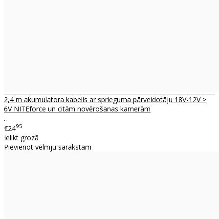
2,4 m akumulatora kabelis ar sprieguma pārveidotāju 18V-12V >
6V NITEforce un citām novērošanas kamerām
..
95
€24
Ielikt grozā
Pievienot vēlmju sarakstam