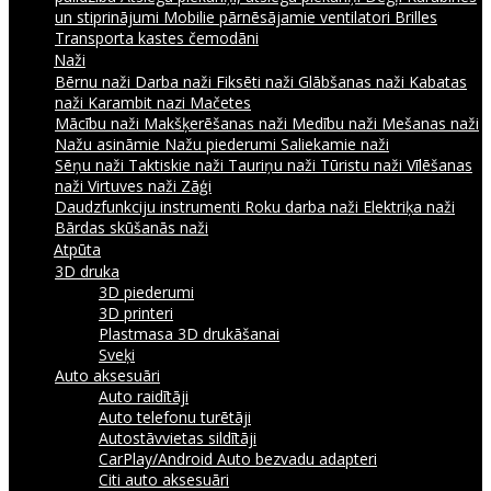
un stiprinājumi
Mobilie pārnēsājamie ventilatori
Brilles
Transporta kastes čemodāni
Naži
Bērnu naži
Darba naži
Fiksēti naži
Glābšanas naži
Kabatas
naži
Karambit nazi
Mačetes
Mācību naži
Makšķerēšanas naži
Medību naži
Mešanas naži
Nažu asināmie
Nažu piederumi
Saliekamie naži
Sēņu naži
Taktiskie naži
Tauriņu naži
Tūristu naži
Vīlēšanas
naži
Virtuves naži
Zāģi
Daudzfunkciju instrumenti
Roku darba naži
Elektriķa naži
Bārdas skūšanās naži
Atpūta
3D druka
3D piederumi
3D printeri
Plastmasa 3D drukāšanai
Sveķi
Auto aksesuāri
Auto raidītāji
Auto telefonu turētāji
Autostāvvietas sildītāji
CarPlay/Android Auto bezvadu adapteri
Citi auto aksesuāri