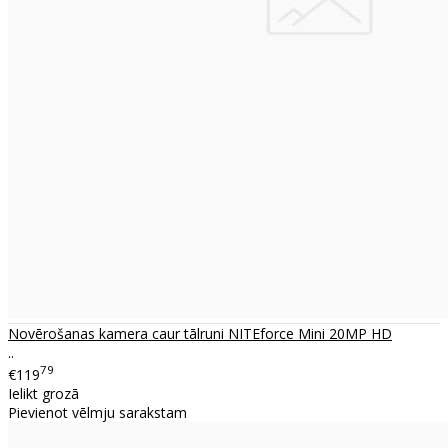
Novērošanas kamera caur tālruni NITEforce Mini 20MP HD
..
79
€119
Ielikt grozā
Pievienot vēlmju sarakstam