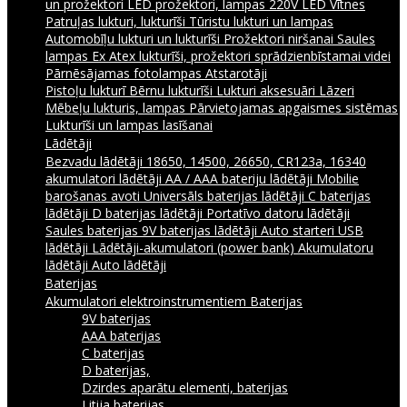
un prožektori
LED prožektori, lampas 220V
LED Vītnes
Patruļas lukturi, lukturīši
Tūristu lukturi un lampas
Automobīļu lukturi un lukturīši
Prožektori niršanai
Saules
lampas
Ex Atex lukturīši, prožektori sprādzienbīstamai videi
Pārnēsājamas fotolampas
Atstarotāji
Pistoļu lukturī
Bērnu lukturīši
Lukturi aksesuāri
Lāzeri
Mēbeļu lukturis, lampas
Pārvietojamas apgaismes sistēmas
Lukturīši un lampas lasīšanai
Lādētāji
Bezvadu lādētāji
18650, 14500, 26650, CR123a, 16340
akumulatori lādētāji
AA / AAA bateriju lādētāji
Mobilie
barošanas avoti
Universāls baterijas lādētāji
C baterijas
lādētāji
D baterijas lādētāji
Portatīvo datoru lādētāji
Saules baterijas
9V baterijas lādētāji
Auto starteri
USB
lādētāji
Lādētāji-akumulatori (power bank)
Akumulatoru
lādētāji
Auto lādētāji
Baterijas
Akumulatori elektroinstrumentiem
Baterijas
9V baterijas
AAA baterijas
C baterijas
D baterijas,
Dzirdes aparātu elementi, baterijas
Litija baterijas