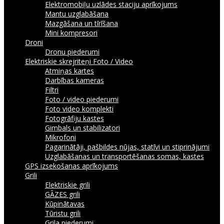
Elektromobiļu uzlādes staciju aprīkojums
Mantu uzglabāšana
Mazgāšana un tīrīšana
Mini kompresori
Droni
Dronu piederumi
Elektriskie skrejriteņi
Foto / Video
Atmiņas kartes
Darbības kameras
Filtri
Foto / video piederumi
Foto video komplekti
Fotogrāfiju kastes
Gimbals un stabilizatori
Mikrofoni
Pagarinātāji, pašbildes nūjas, statīvi un stiprinājumi
Uzglabāšanas un transportēšanas somas, kastes
GPS izsekošanas aprīkojums
Grili
Elektriskie grili
GĀZES grili
Kūpinātavas
Tūristu grili
Grila piederumi