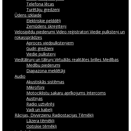
Telefona lēcas
Turētāju gredzeni
Ūdens izklaide
Elektriskie pelddēļi
Zemūdens skrejriteņi
Velosipēdu piederumi
Video reģistratori
Viedie pulksteņi un
rokassprādzes
Aproces viedpulksteņiem
Gudri gredzeni
Viedie pulksteņi
Viedtālruņi un tālruņi
Virtuālās realitātes brilles
Medības
Medību piederumi
Diapazona meklētāji
Audio
Akustiskās sistēmas
Mikrofoni
Motociklistu sakaru aprīkojums Intercoms
Austiņas
Radio uztvērēji
Vadi un kabeļi
Rācijas, Divvirzienu Radiostacijas
Tēmēkļi
Lāzera tēmēkļi
Optiskie tēmēkļi