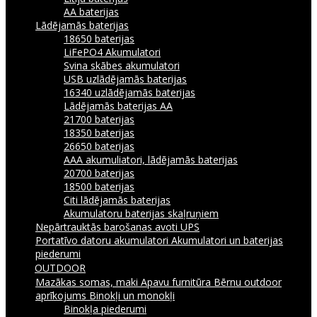
AA baterijas
Lādējamās baterijas
18650 baterijas
LiFePO4 Akumulatori
Svina skābes akumulatori
USB uzlādējamās baterijas
16340 uzlādējamās baterijas
Lādējamās baterijas AA
21700 baterijas
18350 baterijas
26650 baterijas
AAA akumuliatori, lādējamās baterijas
20700 baterijas
18500 baterijas
Citi lādējamās baterijas
Akumulatoru baterijas skaļruņiem
Nepārtrauktās barošanas avoti UPS
Portatīvo datoru akumulatori
Akumulatori un baterijas
piederumi
OUTDOOR
Mazākas somas, maki
Apavu furnitūra
Bērnu outdoor
aprīkojums
Binokļi un monokļi
Binokļa piederumi