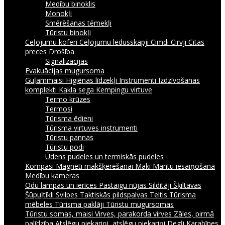
Medību binoklis
Monokļi
Smērēšanas tēmekļi
Tūristu binokļi
Ceļojumu koferi
Ceļojumu ledusskapji
Cimdi
Cirvji
Citas
preces
Drošība
Signalizācijas
Evakuācijas mugursoma
Guļammaisi
Higiēnas līdzekļi
Instrumenti
Izdzīvošanas
komplekti
Kakla sega
Kempingu virtuve
Termo krūzes
Termosi
Tūrisma ēdieni
Tūrisma virtuves instrumenti
Tūristu pannas
Tūristu podi
Ūdens pudeles un termiskās pudeles
Kompasi
Magnēti makšķerēšanai
Maki
Mantu iesaiņošana
Medību kameras
Odu lampas un ierīces
Pastaigu nūjas
Sildītāji
Šķiltavas
Šūpuļtīkli
Svilpes
Taktiskās pildspalvas
Teltis
Tūrisma
mēbeles
Tūrisma paklāji
Tūristu mugursomas
Tūristu somas, maisi
Virves, parakorda virves
Zāles, pirmā
palīdzība
Atslēgu piekariņi, atslēgu piekariņi
Degļi
Karabīnes