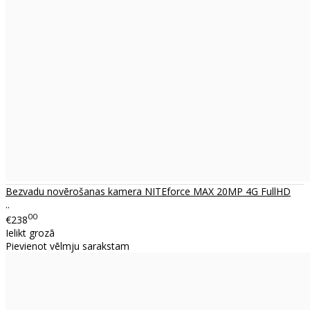
Bezvadu novērošanas kamera NITEforce MAX 20MP 4G FullHD
..
00
€238
Ielikt grozā
Pievienot vēlmju sarakstam