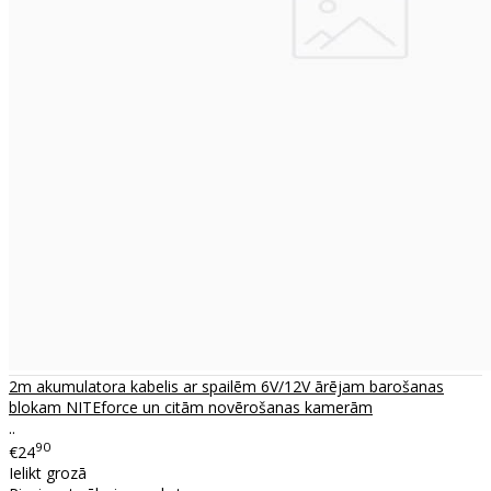
2m akumulatora kabelis ar spailēm 6V/12V ārējam barošanas
blokam NITEforce un citām novērošanas kamerām
..
90
€24
Ielikt grozā