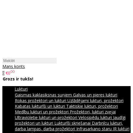
Mans konts
00
€0
0
Grozs ir tukšs!
Lukturi
Gaismas kaklasiksnas suņiem
Galvas un pieres lukturi
Rokas prožektori un lukturi
Uzlādējami lukturi, prožektori
Kabatas lukturīši un lukturi
Taktiskie lukturi, prožektori
Medību lukturi un prožektori
Prožektori, lukturi zvejai
Ultravioletie lukturi un prožektori
Velosipēdu lukturi
Jaudīgi
prožektori un lukturi
Lukturīši skriešanai
Darbnīcu lukturi,
darba lampas, darba prožektori
Infrasarkano staru IR lukturi