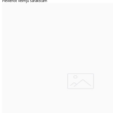
Pievienot vēlmju sarakstam