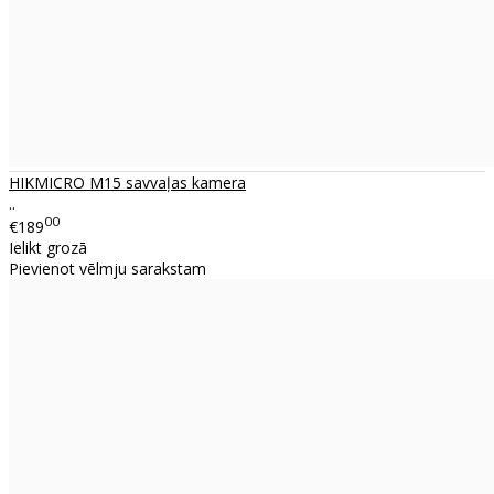
HIKMICRO M15 savvaļas kamera
..
00
€189
Ielikt grozā
Pievienot vēlmju sarakstam