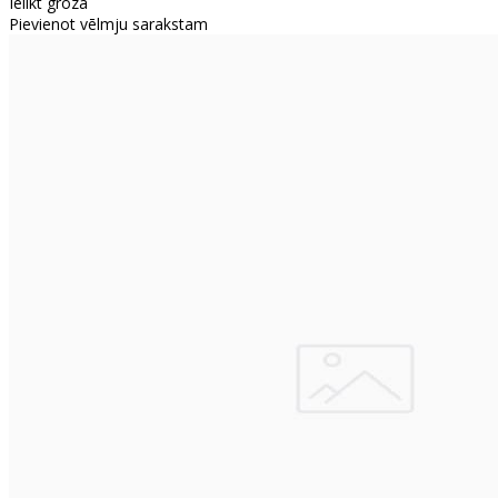
Ielikt grozā
Pievienot vēlmju sarakstam