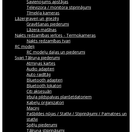
Savienojums apstājas
Televizora / monitora stiprinājumi
Tīmekļa kameras
Lāzergraveri un griezēji
Gravēšanas piederumi
Lāzera mašīnas
Nakts redzamības ierīces - Termokameras
Nakts redzamības tvari
RC modeļi
RC modeļu daļas un piederumi
Svari
Tālruņa piederumi
Atmiņas kartes
Audio adapteri
Auto raidītāji
Bluetooth adapteri
Bluetooth lokatori
Citi aksesuāri
Irbuļa pildspalvas planšetdatoriem
Kabeļu organizatori
Maciņi
Pašbildes nūjas / Statīvi / Stiprinājumi / Pamatnes un
statīvi
Spēļu piederumi
Tālruņa stiprinājumi