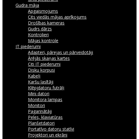
Gudra māja
Apgaismojums
Cits viedās mājas aprīkojums
Drošības kameras
Gudrs dārzs
Kontrolieri
Mājas kontrole
IT piederumi
Adapteri, pārejas un pārveidotāji
Ārējās skaņas kartes
Citi IT piederumi
Disku korpusi
Kabeļi
Karšu lasītāji
Klēpjdatoru futrāļi
Mini datori
Monitora lampas
Monitori
Pagarinātāji
Peles, klaviatūras
Planšetdatori
Portatīvo datoru statīvi
Projektori un ekrāni