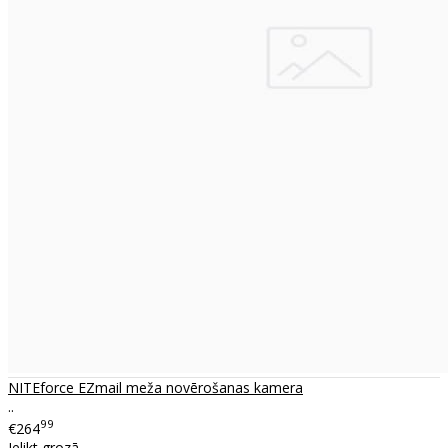
NITEforce EZmail meža novērošanas kamera
..
99
€264
Ielikt grozā