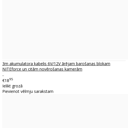
3m akumulatora kabelis 6V/12V ārējam barošanas blokam
NITEforce un citām novērošanas kamerām
..
95
€18
Ielikt grozā
Pievienot vēlmju sarakstam