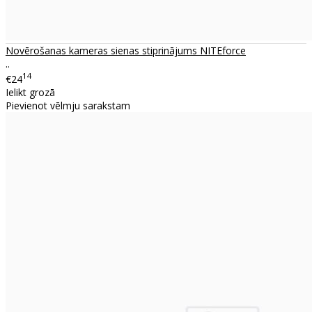
Novērošanas kameras sienas stiprinājums NITEforce
..
14
€24
Ielikt grozā
Pievienot vēlmju sarakstam