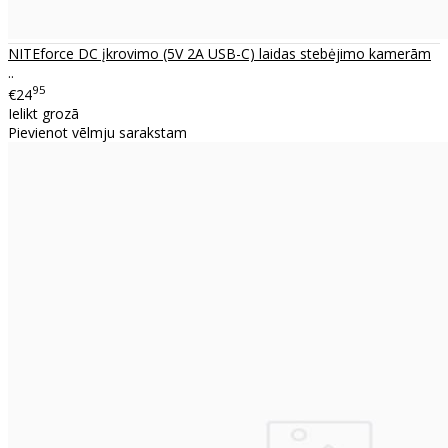
NITEforce DC įkrovimo (5V 2A USB-C) laidas stebėjimo kamerām
..
95
€24
Ielikt grozā
Pievienot vēlmju sarakstam