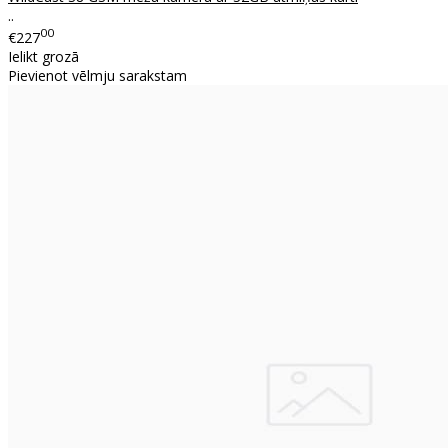
..
00
€227
Ielikt grozā
Pievienot vēlmju sarakstam