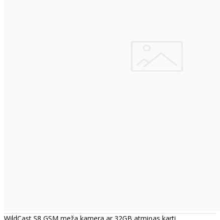
WildCast S8 GSM meža kamera ar 32GB atmiņas karti