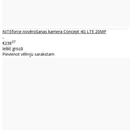
NITEforce novērošanas kamera Concept 4G LTE 20MP
..
37
€238
Ielikt grozā
Pievienot vēlmju sarakstam