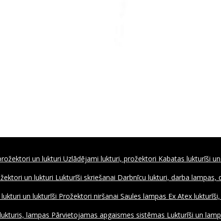
rožektori un lukturi
Uzlādējami lukturi, prožektori
Kabatas lukturīši un
ožektori un lukturi
Lukturīši skriešanai
Darbnīcu lukturi, darba lampas,
ukturi un lukturīši
Prožektori niršanai
Saules lampas
Ex Atex lukturīši
lukturis, lampas
Pārvietojamas apgaismes sistēmas
Lukturīši un lamp