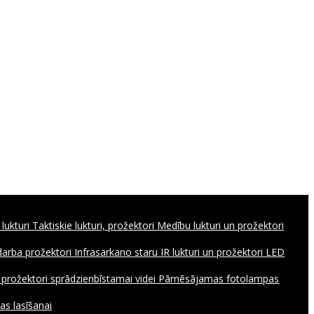
 lukturi
Taktiskie lukturi, prožektori
Medību lukturi un prožektori
 darba prožektori
Infrasarkano staru IR lukturi un prožektori
LED
, prožektori sprādzienbīstamai videi
Pārnēsājamas fotolampas
as lasīšanai