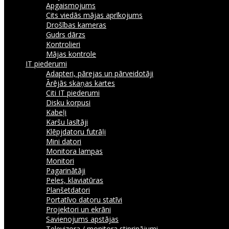
Apgaismojums
Cits viedās mājas aprīkojums
Drošības kameras
Gudrs dārzs
Kontrolieri
Mājas kontrole
IT piederumi
Adapteri, pārejas un pārveidotāji
Ārējās skaņas kartes
Citi IT piederumi
Disku korpusi
Kabeļi
Karšu lasītāji
Klēpjdatoru futrāļi
Mini datori
Monitora lampas
Monitori
Pagarinātāji
Peles, klaviatūras
Planšetdatori
Portatīvo datoru statīvi
Projektori un ekrāni
Savienojums apstājas
Televizora / monitora stiprinājumi