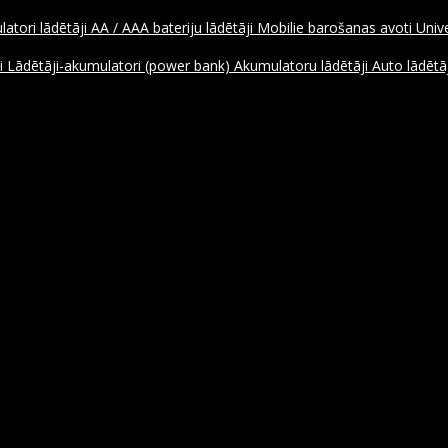
atori lādētāji
AA / AAA bateriju lādētāji
Mobilie barošanas avoti
Unive
ji
Lādētāji-akumulatori (power bank)
Akumulatoru lādētāji
Auto lādētāj