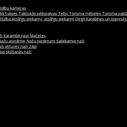
dību kameras
kli
Svilpes
Taktiskās pildspalvas
Teltis
Tūrisma mēbeles
Tūrisma pakl
līdzība
Atslēgu piekariņi, atslēgu piekariņi
Degļi
Karabīnes un stiprinā
ži
Karambit nazi
Mačetes
Nažu asināmie
Nažu piederumi
Saliekamie naži
aži
Virtuves naži
Zāģi
as skūšanās naži