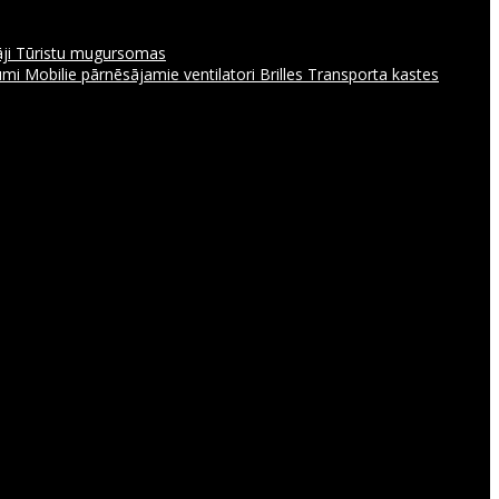
āji
Tūristu mugursomas
jumi
Mobilie pārnēsājamie ventilatori
Brilles
Transporta kastes