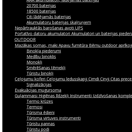
20700 baterijas
18500 baterijas
Citi lādējamās baterijas
Akumulatoru baterijas skaļruņiem
Nepārtrauktās barošanas avoti UPS
Portatīvo datoru akumulatori
Akumulatori un baterijas piede
OUTDOOR
Mazākas somas, maki
Apavu furnitūra
Bērnu outdoor aprīk
Binokļa piederumi
Medību binoklis
Monokļi
Smērēšanas tēmekļi
Tūristu binokļi
Ceļojumu koferi
Ceļojumu ledusskapji
Cimdi
Cirvji
Citas prec
Signalizācijas
Evakuācijas mugursoma
Guļammaisi
Higiēnas līdzekļi
Instrumenti
Izdzīvošanas komple
Termo krūzes
Termosi
Tūrisma ēdieni
Tūrisma virtuves instrumenti
Tūristu pannas
Tūristu podi