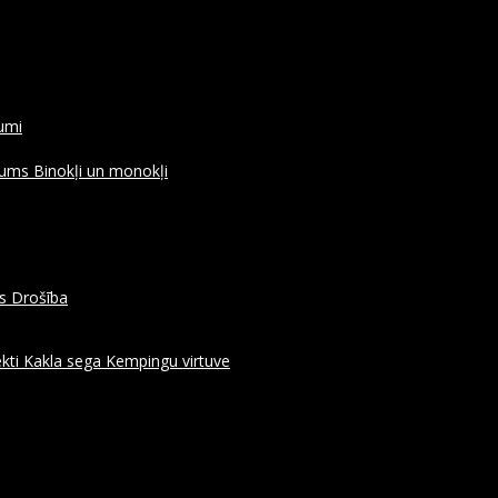
rumi
ojums
Binokļi un monokļi
es
Drošība
kti
Kakla sega
Kempingu virtuve