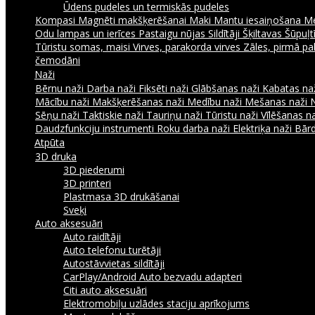
Ūdens pudeles un termiskās pudeles
Kompasi
Magnēti makšķerēšanai
Maki
Mantu iesaiņošana
Me
Odu lampas un ierīces
Pastaigu nūjas
Sildītāji
Šķiltavas
Šūpuļtī
Tūristu somas, maisi
Virves, parakorda virves
Zāles, pirmā pa
čemodāni
Naži
Bērnu naži
Darba naži
Fiksēti naži
Glābšanas naži
Kabatas na
Mācību naži
Makšķerēšanas naži
Medību naži
Mešanas naži
Sēņu naži
Taktiskie naži
Tauriņu naži
Tūristu naži
Vīlēšanas n
Daudzfunkciju instrumenti
Roku darba naži
Elektriķa naži
Bārd
Atpūta
3D druka
3D piederumi
3D printeri
Plastmasa 3D drukāšanai
Sveķi
Auto aksesuāri
Auto raidītāji
Auto telefonu turētāji
Autostāvvietas sildītāji
CarPlay/Android Auto bezvadu adapteri
Citi auto aksesuāri
Elektromobiļu uzlādes staciju aprīkojums