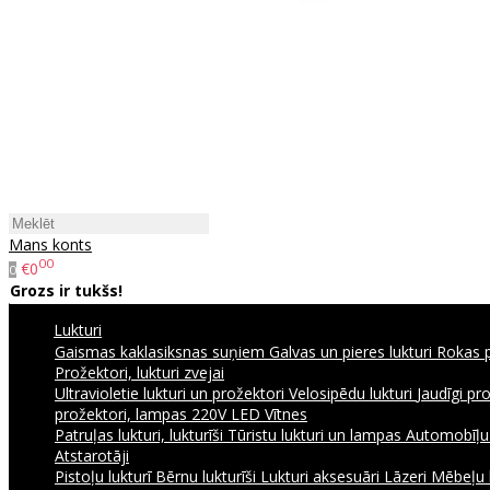
Mans konts
00
€0
0
Grozs ir tukšs!
Lukturi
Gaismas kaklasiksnas suņiem
Galvas un pieres lukturi
Rokas p
Prožektori, lukturi zvejai
Ultravioletie lukturi un prožektori
Velosipēdu lukturi
Jaudīgi pr
prožektori, lampas 220V
LED Vītnes
Patruļas lukturi, lukturīši
Tūristu lukturi un lampas
Automobīļu l
Atstarotāji
Pistoļu lukturī
Bērnu lukturīši
Lukturi aksesuāri
Lāzeri
Mēbeļu 