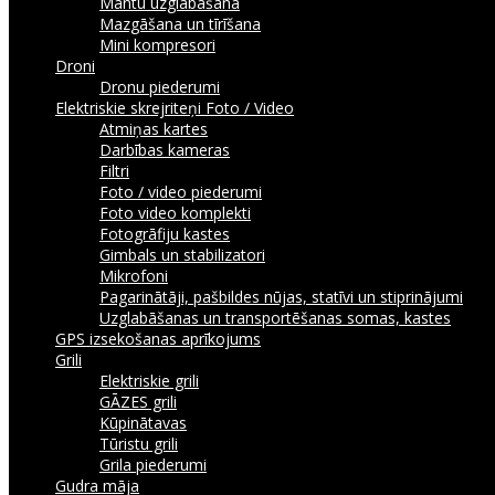
Mantu uzglabāšana
Mazgāšana un tīrīšana
Mini kompresori
Droni
Dronu piederumi
Elektriskie skrejriteņi
Foto / Video
Atmiņas kartes
Darbības kameras
Filtri
Foto / video piederumi
Foto video komplekti
Fotogrāfiju kastes
Gimbals un stabilizatori
Mikrofoni
Pagarinātāji, pašbildes nūjas, statīvi un stiprinājumi
Uzglabāšanas un transportēšanas somas, kastes
GPS izsekošanas aprīkojums
Grili
Elektriskie grili
GĀZES grili
Kūpinātavas
Tūristu grili
Grila piederumi
Gudra māja