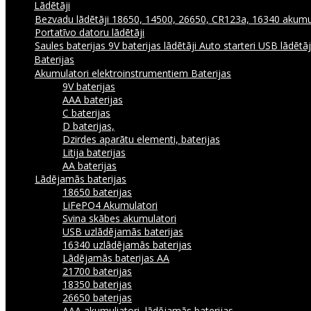
Lādētāji
Bezvadu lādētāji
18650, 14500, 26650, CR123a, 16340 akumul
Portatīvo datoru lādētāji
Saules baterijas
9V baterijas lādētāji
Auto starteri
USB lādētā
Baterijas
Akumulatori elektroinstrumentiem
Baterijas
9V baterijas
AAA baterijas
C baterijas
D baterijas,
Dzirdes aparātu elementi, baterijas
Litija baterijas
AA baterijas
Lādējamās baterijas
18650 baterijas
LiFePO4 Akumulatori
Svina skābes akumulatori
USB uzlādējamās baterijas
16340 uzlādējamās baterijas
Lādējamās baterijas AA
21700 baterijas
18350 baterijas
26650 baterijas
AAA akumuliatori, lādējamās baterijas