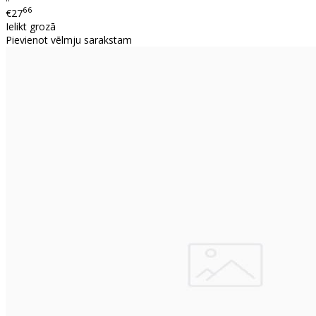
66
€27
Ielikt grozā
Pievienot vēlmju sarakstam