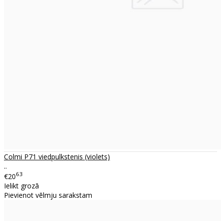
Colmi P71 viedpulkstenis (violets)
..
63
€20
Ielikt grozā
Pievienot vēlmju sarakstam