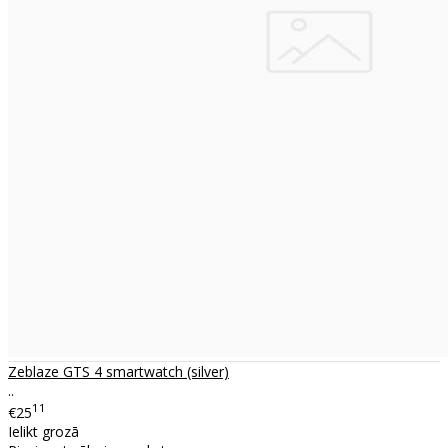
Zeblaze GTS 4 smartwatch (silver)
..
11
€25
Ielikt grozā