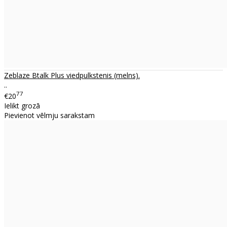
Zeblaze Btalk Plus viedpulkstenis (melns).
..
77
€20
Ielikt grozā
Pievienot vēlmju sarakstam