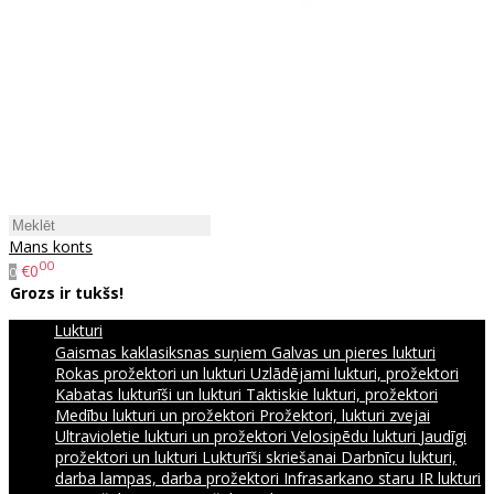
Mans konts
00
€0
0
Grozs ir tukšs!
Lukturi
Gaismas kaklasiksnas suņiem
Galvas un pieres lukturi
Rokas prožektori un lukturi
Uzlādējami lukturi, prožektori
Kabatas lukturīši un lukturi
Taktiskie lukturi, prožektori
Medību lukturi un prožektori
Prožektori, lukturi zvejai
Ultravioletie lukturi un prožektori
Velosipēdu lukturi
Jaudīgi
prožektori un lukturi
Lukturīši skriešanai
Darbnīcu lukturi,
darba lampas, darba prožektori
Infrasarkano staru IR lukturi