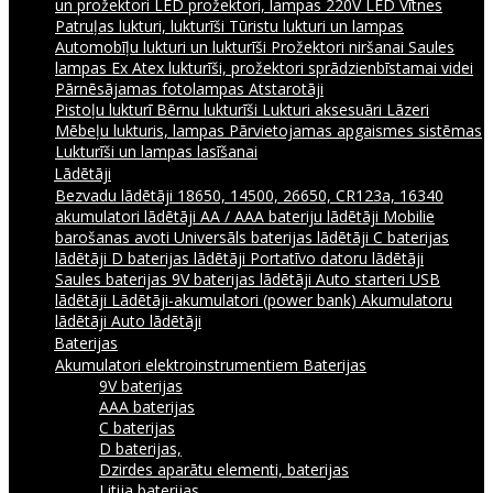
un prožektori
LED prožektori, lampas 220V
LED Vītnes
Patruļas lukturi, lukturīši
Tūristu lukturi un lampas
Automobīļu lukturi un lukturīši
Prožektori niršanai
Saules
lampas
Ex Atex lukturīši, prožektori sprādzienbīstamai videi
Pārnēsājamas fotolampas
Atstarotāji
Pistoļu lukturī
Bērnu lukturīši
Lukturi aksesuāri
Lāzeri
Mēbeļu lukturis, lampas
Pārvietojamas apgaismes sistēmas
Lukturīši un lampas lasīšanai
Lādētāji
Bezvadu lādētāji
18650, 14500, 26650, CR123a, 16340
akumulatori lādētāji
AA / AAA bateriju lādētāji
Mobilie
barošanas avoti
Universāls baterijas lādētāji
C baterijas
lādētāji
D baterijas lādētāji
Portatīvo datoru lādētāji
Saules baterijas
9V baterijas lādētāji
Auto starteri
USB
lādētāji
Lādētāji-akumulatori (power bank)
Akumulatoru
lādētāji
Auto lādētāji
Baterijas
Akumulatori elektroinstrumentiem
Baterijas
9V baterijas
AAA baterijas
C baterijas
D baterijas,
Dzirdes aparātu elementi, baterijas
Litija baterijas