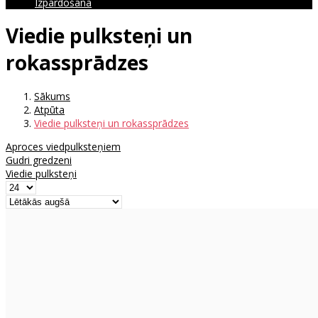
Izpārdošana
Viedie pulksteņi un
rokassprādzes
Sākums
Atpūta
Viedie pulksteņi un rokassprādzes
Aproces viedpulksteņiem
Gudri gredzeni
Viedie pulksteņi