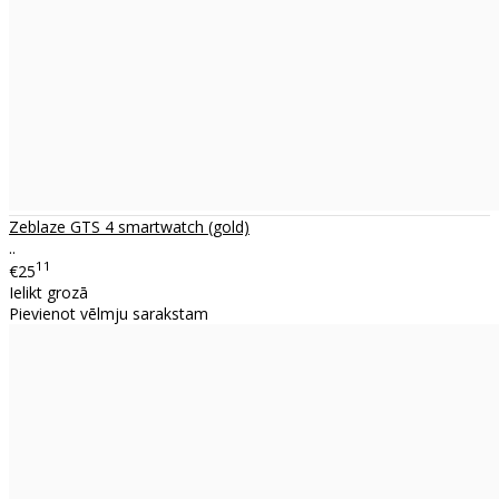
Zeblaze GTS 4 smartwatch (gold)
..
11
€25
Ielikt grozā
Pievienot vēlmju sarakstam