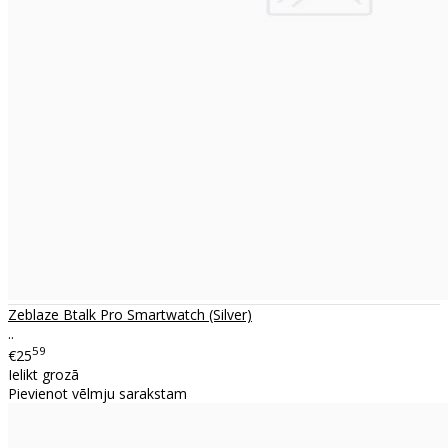
Zeblaze Btalk Pro Smartwatch (Silver)
..
59
€25
Ielikt grozā
Pievienot vēlmju sarakstam