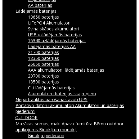
AA baterijas
Lādējamās baterijas
18650 baterijas
LiFePO4 Akumulatori
Svina skābes akumulatori
USB uzlādējamās baterijas
16340 uzlādējamās baterijas
Lādējamās baterijas AA
21700 baterijas
18350 baterijas
26650 baterijas
AAA akumuliatori, lādējamās baterijas
20700 baterijas
18500 baterijas
Citi lādējamās baterijas
Akumulatoru baterijas skaļruņiem
Nepārtrauktās barošanas avoti UPS
Portatīvo datoru akumulatori
Akumulatori un baterijas
piederumi
OUTDOOR
Mazākas somas, maki
Apavu furnitūra
Bērnu outdoor
aprīkojums
Binokļi un monokļi
Binokļa piederumi