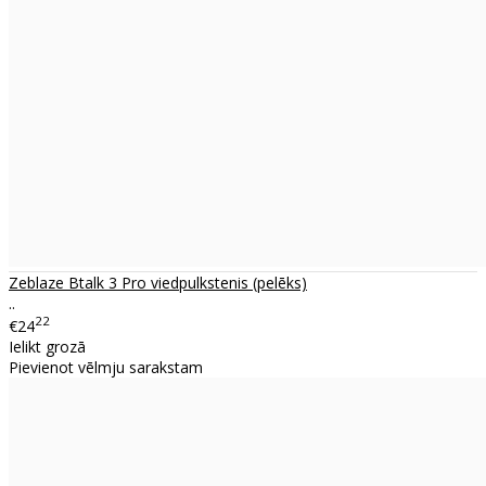
Zeblaze Btalk 3 Pro viedpulkstenis (pelēks)
..
22
€24
Ielikt grozā
Pievienot vēlmju sarakstam