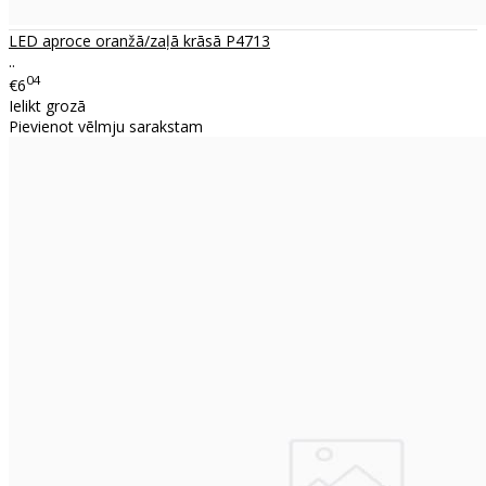
LED aproce oranžā/zaļā krāsā P4713
..
04
€6
Ielikt grozā
Pievienot vēlmju sarakstam