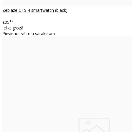
Zeblaze GTS 4 smartwatch (black)
..
12
€25
Ielikt grozā
Pievienot vēlmju sarakstam