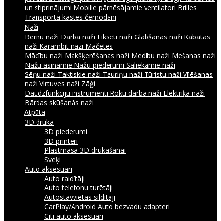
un stiprinājumi
Mobilie pārnēsājamie ventilatori
Brilles
Transporta kastes čemodāni
Naži
Bērnu naži
Darba naži
Fiksēti naži
Glābšanas naži
Kabatas
naži
Karambit nazi
Mačetes
Mācību naži
Makšķerēšanas naži
Medību naži
Mešanas naži
Nažu asināmie
Nažu piederumi
Saliekamie naži
Sēņu naži
Taktiskie naži
Tauriņu naži
Tūristu naži
Vīlēšanas
naži
Virtuves naži
Zāģi
Daudzfunkciju instrumenti
Roku darba naži
Elektriķa naži
Bārdas skūšanās naži
Atpūta
3D druka
3D piederumi
3D printeri
Plastmasa 3D drukāšanai
Sveķi
Auto aksesuāri
Auto raidītāji
Auto telefonu turētāji
Autostāvvietas sildītāji
CarPlay/Android Auto bezvadu adapteri
Citi auto aksesuāri