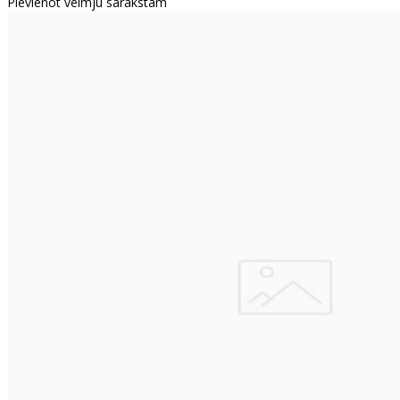
Pievienot vēlmju sarakstam