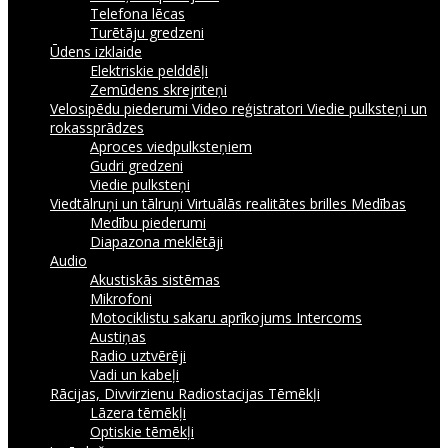
Telefona lēcas
Turētāju gredzeni
Ūdens izklaide
Elektriskie pelddēļi
Zemūdens skrejriteņi
Velosipēdu piederumi
Video reģistratori
Viedie pulksteņi un
rokassprādzes
Aproces viedpulksteņiem
Gudri gredzeni
Viedie pulksteņi
Viedtālruņi un tālruņi
Virtuālās realitātes brilles
Medības
Medību piederumi
Diapazona meklētāji
Audio
Akustiskās sistēmas
Mikrofoni
Motociklistu sakaru aprīkojums Intercoms
Austiņas
Radio uztvērēji
Vadi un kabeļi
Rācijas, Divvirzienu Radiostacijas
Tēmēkļi
Lāzera tēmēkļi
Optiskie tēmēkļi