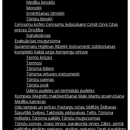
Medību binoklis
Monokļi
Smērēšanas tēmekļi
Tūristu binokļi
Ceļojumu koferi
Ceļojumu ledusskapji
Cimdi
Cirvji
Citas
preces
Drošība
Signalizācijas
Evakuācijas mugursoma
Guļammaisi
Higiēnas līdzekļi
Instrumenti
Izdzīvošanas
komplekti
Kakla sega
Kempingu virtuve
Termo krūzes
Termosi
Tūrisma ēdieni
Tūrisma virtuves instrumenti
Tūristu pannas
Tūristu podi
Ūdens pudeles un termiskās pudeles
Kompasi
Magnēti makšķerēšanai
Maki
Mantu iesaiņošana
Medību kameras
Odu lampas un ierīces
Pastaigu nūjas
Sildītāji
Šķiltavas
Šūpuļtīkli
Svilpes
Taktiskās pildspalvas
Teltis
Tūrisma
mēbeles
Tūrisma paklāji
Tūristu mugursomas
Tūristu somas, maisi
Virves, parakorda virves
Zāles, pirmā
palīdzība
Atslēgu piekariņi, atslēgu piekariņi
Degļi
Karabīnes