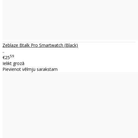
Zeblaze Btalk Pro Smartwatch (Black)
..
59
€25
Ielikt grozā
Pievienot vēlmju sarakstam