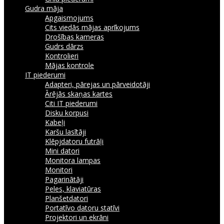
Gudra māja
Apgaismojums
Cits viedās mājas aprīkojums
Drošības kameras
Gudrs dārzs
Kontrolieri
Mājas kontrole
IT piederumi
Adapteri, pārejas un pārveidotāji
Ārējās skaņas kartes
Citi IT piederumi
Disku korpusi
Kabeļi
Karšu lasītāji
Klēpjdatoru futrāļi
Mini datori
Monitora lampas
Monitori
Pagarinātāji
Peles, klaviatūras
Planšetdatori
Portatīvo datoru statīvi
Projektori un ekrāni