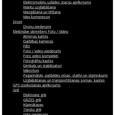
Elektromobiļu uzlādes staciju aprīkojums
Mantu uzglabāšana
Mazgāšana un tīrīšana
Mini kompresori
Droni
Dronu piederumi
Elektriskie skrejriteņi
Foto / Video
Atmiņas kartes
Darbības kameras
Filtri
Foto / video piederumi
Foto video komplekti
Fotogrāfiju kastes
Gimbals un stabilizatori
Mikrofoni
Pagarinātāji, pašbildes nūjas, statīvi un stiprinājumi
Uzglabāšanas un transportēšanas somas, kastes
GPS izsekošanas aprīkojums
Grili
Elektriskie grili
GĀZES grili
Kūpinātavas
Tūristu grili
Grila piederumi