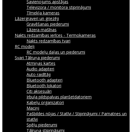
Savienojums apstājas
Televizora / monitora stiprinājumi
Tīmekļa kameras
Lāzergraveri un griezēji
Gravēšanas piederumi
Lāzera mašīnas
Nakts redzamības ierīces - Termokameras
Nakts redzamības tvari
RC modeļi
RC modeļu daļas un piederumi
Svari
Tālruņa piederumi
Atmiņas kartes
Audio adapteri
Auto raidītāji
Bluetooth adapteri
Bluetooth lokatori
Citi aksesuāri
Irbuļa pildspalvas planšetdatoriem
Kabeļu organizatori
Maciņi
Pašbildes nūjas / Statīvi / Stiprinājumi / Pamatnes un
statīvi
Spēļu piederumi
Tālruņa stiprinājumi