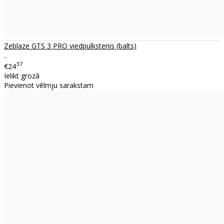
Zeblaze GTS 3 PRO viedpulkstenis (balts)
..
37
€24
Ielikt grozā
Pievienot vēlmju sarakstam