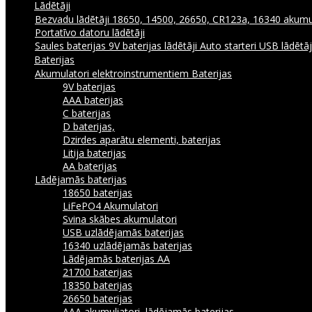
Lādētāji
Bezvadu lādētāji
18650, 14500, 26650, CR123a, 16340 akumul
Portatīvo datoru lādētāji
Saules baterijas
9V baterijas lādētāji
Auto starteri
USB lādētā
Baterijas
Akumulatori elektroinstrumentiem
Baterijas
9V baterijas
AAA baterijas
C baterijas
D baterijas,
Dzirdes aparātu elementi, baterijas
Litija baterijas
AA baterijas
Lādējamās baterijas
18650 baterijas
LiFePO4 Akumulatori
Svina skābes akumulatori
USB uzlādējamās baterijas
16340 uzlādējamās baterijas
Lādējamās baterijas AA
21700 baterijas
18350 baterijas
26650 baterijas
AAA akumuliatori, lādējamās baterijas