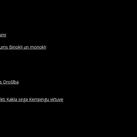
rumi
ojums
Binokļi un monokļi
es
Drošība
kti
Kakla sega
Kempingu virtuve