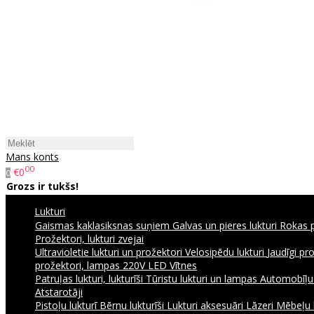
Mans konts
00
€0
0
Grozs ir tukšs!
Lukturi
Gaismas kaklasiksnas suņiem
Galvas un pieres lukturi
Rokas p
Prožektori, lukturi zvejai
Ultravioletie lukturi un prožektori
Velosipēdu lukturi
Jaudīgi pr
prožektori, lampas 220V
LED Vītnes
Patruļas lukturi, lukturīši
Tūristu lukturi un lampas
Automobīļu l
Atstarotāji
Pistoļu lukturī
Bērnu lukturīši
Lukturi aksesuāri
Lāzeri
Mēbeļu 