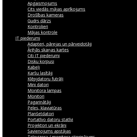
Apgaismojums
Cits viedās mājas aprīkojums
Drošības kameras
Gudrs dārzs
Kontrolieri
Mājas kontrole
IT piederumi
Adapteri, pārejas un pārveidotāji
Ārējās skaņas kartes
Citi IT piederumi
Disku korpusi
Kabeļi
Karšu lasītāji
Klēpjdatoru futrāļi
Mini datori
Monitora lampas
Monitori
Pagarinātāji
Peles, klaviatūras
Planšetdatori
Portatīvo datoru statīvi
Projektori un ekrāni
Savienojums apstājas
Televizora / monitora stiprinājumi