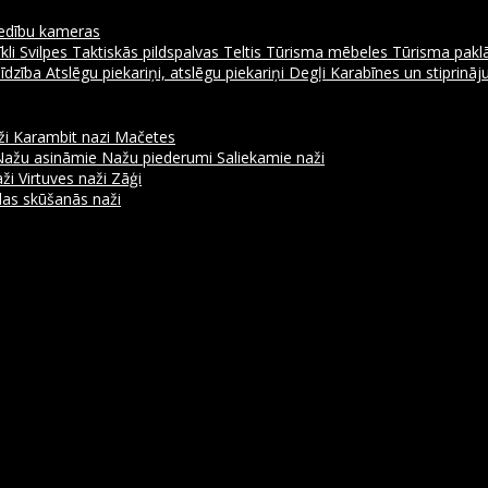
dību kameras
kli
Svilpes
Taktiskās pildspalvas
Teltis
Tūrisma mēbeles
Tūrisma pakl
līdzība
Atslēgu piekariņi, atslēgu piekariņi
Degļi
Karabīnes un stiprinā
ži
Karambit nazi
Mačetes
Nažu asināmie
Nažu piederumi
Saliekamie naži
aži
Virtuves naži
Zāģi
as skūšanās naži