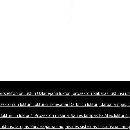
rožektori un lukturi
Uzlādējami lukturi, prožektori
Kabatas lukturīši un
ožektori un lukturi
Lukturīši skriešanai
Darbnīcu lukturi, darba lampas,
ukturi un lukturīši
Prožektori niršanai
Saules lampas
Ex Atex lukturīši
lukturis, lampas
Pārvietojamas apgaismes sistēmas
Lukturīši un lamp