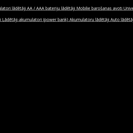
atori lādētāji
AA / AAA bateriju lādētāji
Mobilie barošanas avoti
Unive
ji
Lādētāji-akumulatori (power bank)
Akumulatoru lādētāji
Auto lādētāj