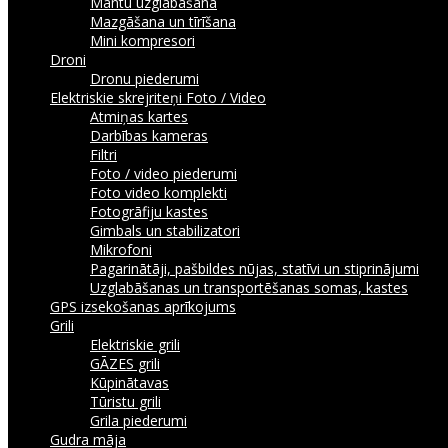
Mantu uzglabāšana
Mazgāšana un tīrīšana
Mini kompresori
Droni
Dronu piederumi
Elektriskie skrejriteņi
Foto / Video
Atmiņas kartes
Darbības kameras
Filtri
Foto / video piederumi
Foto video komplekti
Fotogrāfiju kastes
Gimbals un stabilizatori
Mikrofoni
Pagarinātāji, pašbildes nūjas, statīvi un stiprinājumi
Uzglabāšanas un transportēšanas somas, kastes
GPS izsekošanas aprīkojums
Grili
Elektriskie grili
GĀZES grili
Kūpinātavas
Tūristu grili
Grila piederumi
Gudra māja