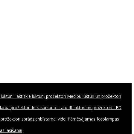
 lukturi
Taktiskie lukturi, prožektori
Medību lukturi un prožektori
 darba prožektori
Infrasarkano staru IR lukturi un prožektori
LED
, prožektori sprādzienbīstamai videi
Pārnēsājamas fotolampas
as lasīšanai