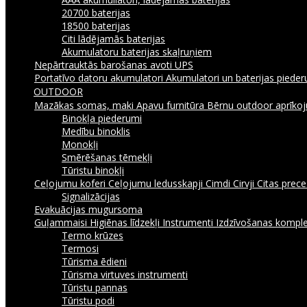
20700 baterijas
18500 baterijas
Citi lādējamās baterijas
Akumulatoru baterijas skaļruņiem
Nepārtrauktās barošanas avoti UPS
Portatīvo datoru akumulatori
Akumulatori un baterijas piede
OUTDOOR
Mazākas somas, maki
Apavu furnitūra
Bērnu outdoor aprīk
Binokļa piederumi
Medību binoklis
Monokļi
Smērēšanas tēmekļi
Tūristu binokļi
Ceļojumu koferi
Ceļojumu ledusskapji
Cimdi
Cirvji
Citas prec
Signalizācijas
Evakuācijas mugursoma
Guļammaisi
Higiēnas līdzekļi
Instrumenti
Izdzīvošanas komple
Termo krūzes
Termosi
Tūrisma ēdieni
Tūrisma virtuves instrumenti
Tūristu pannas
Tūristu podi