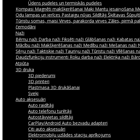
Ūdens pudeles un termiskās pudeles
Kompasi
Magnēti makšķerēšanai
Maki
Mantu iesaiņošana
Me
Odu lampas un ierīces
Pastaigu nūjas
Sildītāji
Šķiltavas
Šūpuļtī
Tūristu somas, maisi
Virves, parakorda virves
Zāles, pirmā pa
čemodāni
Naži
Bērnu naži
Darba naži
Fiksēti naži
Glābšanas naži
Kabatas na
Mācību naži
Makšķerēšanas naži
Medību naži
Mešanas naži
Sēņu naži
Taktiskie naži
Tauriņu naži
Tūristu naži
Vīlēšanas n
Daudzfunkciju instrumenti
Roku darba naži
Elektriķa naži
Bārd
Atpūta
3D druka
3D piederumi
3D printeri
Plastmasa 3D drukāšanai
Sveķi
Auto aksesuāri
Auto raidītāji
Auto telefonu turētāji
Autostāvvietas sildītāji
CarPlay/Android Auto bezvadu adapteri
Citi auto aksesuāri
Elektromobiļu uzlādes staciju aprīkojums