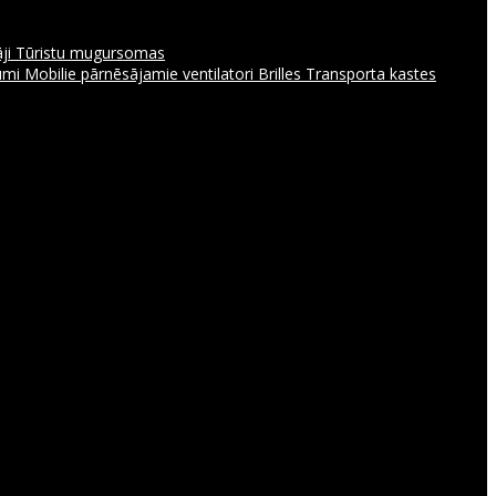
āji
Tūristu mugursomas
jumi
Mobilie pārnēsājamie ventilatori
Brilles
Transporta kastes