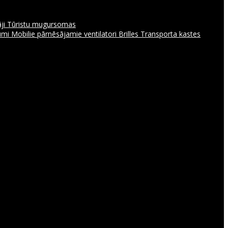
āji
Tūristu mugursomas
jumi
Mobilie pārnēsājamie ventilatori
Brilles
Transporta kastes