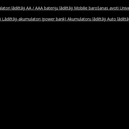
atori lādētāji
AA / AAA bateriju lādētāji
Mobilie barošanas avoti
Unive
ji
Lādētāji-akumulatori (power bank)
Akumulatoru lādētāji
Auto lādētāj