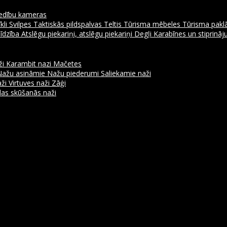
dību kameras
kli
Svilpes
Taktiskās pildspalvas
Teltis
Tūrisma mēbeles
Tūrisma pakl
līdzība
Atslēgu piekariņi, atslēgu piekariņi
Degļi
Karabīnes un stiprinā
ži
Karambit nazi
Mačetes
Nažu asināmie
Nažu piederumi
Saliekamie naži
aži
Virtuves naži
Zāģi
as skūšanās naži