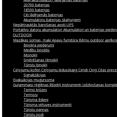
20700 baterijas
18500 baterijas
Citi lādējamās baterijas
Akumulatoru baterijas skaļruņiem
Nepārtrauktās barošanas avoti UPS
Portatīvo datoru akumulatori
Akumulatori un baterijas piede
OUTDOOR
Mazākas somas, maki
Apavu furnitūra
Bērnu outdoor aprīk
Binokļa piederumi
Medību binoklis
Monokļi
Smērēšanas tēmekļi
Tūristu binokļi
Ceļojumu koferi
Ceļojumu ledusskapji
Cimdi
Cirvji
Citas prec
Signalizācijas
Evakuācijas mugursoma
Guļammaisi
Higiēnas līdzekļi
Instrumenti
Izdzīvošanas komple
Termo krūzes
Termosi
Tūrisma ēdieni
Tūrisma virtuves instrumenti
Tūristu pannas
Tūristu podi