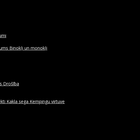
rumi
ojums
Binokļi un monokļi
es
Drošība
kti
Kakla sega
Kempingu virtuve