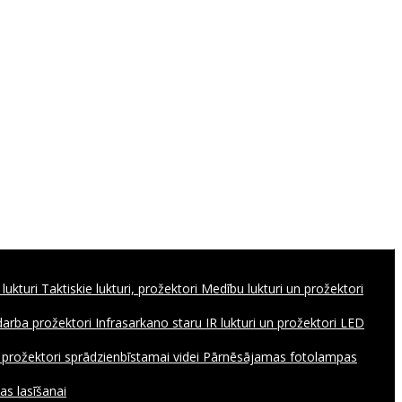
 lukturi
Taktiskie lukturi, prožektori
Medību lukturi un prožektori
 darba prožektori
Infrasarkano staru IR lukturi un prožektori
LED
, prožektori sprādzienbīstamai videi
Pārnēsājamas fotolampas
as lasīšanai