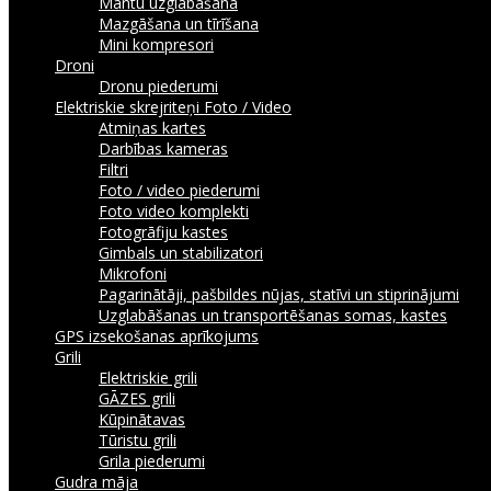
Mantu uzglabāšana
Mazgāšana un tīrīšana
Mini kompresori
Droni
Dronu piederumi
Elektriskie skrejriteņi
Foto / Video
Atmiņas kartes
Darbības kameras
Filtri
Foto / video piederumi
Foto video komplekti
Fotogrāfiju kastes
Gimbals un stabilizatori
Mikrofoni
Pagarinātāji, pašbildes nūjas, statīvi un stiprinājumi
Uzglabāšanas un transportēšanas somas, kastes
GPS izsekošanas aprīkojums
Grili
Elektriskie grili
GĀZES grili
Kūpinātavas
Tūristu grili
Grila piederumi
Gudra māja