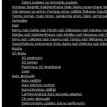
Ūdens pudeles un termiskās pudeles
Kompasi
Magnēti makšķerēšanai
Maki
Mantu iesaiņošana
Me
Odu lampas un ierīces
Pastaigu nūjas
Sildītāji
Šķiltavas
Šūpuļtī
Tūristu somas, maisi
Virves, parakorda virves
Zāles, pirmā pa
čemodāni
Naži
Bērnu naži
Darba naži
Fiksēti naži
Glābšanas naži
Kabatas na
Mācību naži
Makšķerēšanas naži
Medību naži
Mešanas naži
Sēņu naži
Taktiskie naži
Tauriņu naži
Tūristu naži
Vīlēšanas n
Daudzfunkciju instrumenti
Roku darba naži
Elektriķa naži
Bārd
Atpūta
3D druka
3D piederumi
3D printeri
Plastmasa 3D drukāšanai
Sveķi
Auto aksesuāri
Auto raidītāji
Auto telefonu turētāji
Autostāvvietas sildītāji
CarPlay/Android Auto bezvadu adapteri
Citi auto aksesuāri
Elektromobiļu uzlādes staciju aprīkojums