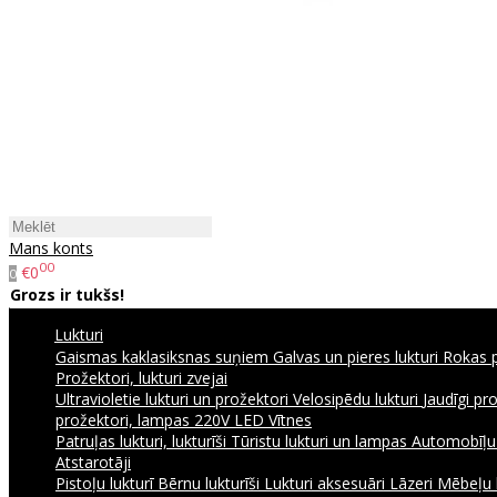
Mans konts
00
€0
0
Grozs ir tukšs!
Lukturi
Gaismas kaklasiksnas suņiem
Galvas un pieres lukturi
Rokas p
Prožektori, lukturi zvejai
Ultravioletie lukturi un prožektori
Velosipēdu lukturi
Jaudīgi pr
prožektori, lampas 220V
LED Vītnes
Patruļas lukturi, lukturīši
Tūristu lukturi un lampas
Automobīļu l
Atstarotāji
Pistoļu lukturī
Bērnu lukturīši
Lukturi aksesuāri
Lāzeri
Mēbeļu 