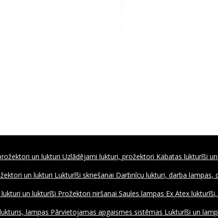
rožektori un lukturi
Uzlādējami lukturi, prožektori
Kabatas lukturīši un
ožektori un lukturi
Lukturīši skriešanai
Darbnīcu lukturi, darba lampas,
ukturi un lukturīši
Prožektori niršanai
Saules lampas
Ex Atex lukturīši
lukturis, lampas
Pārvietojamas apgaismes sistēmas
Lukturīši un lamp