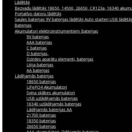
Lādētāji
Bezvadu lādētāji
18650, 14500, 26650, CR123a, 16340 akumul
Portatīvo datoru lādētāji
Saules baterijas
9V baterijas lādētāji
Auto starteri
USB lādētā
Baterijas
Akumulatori elektroinstrumentiem
Baterijas
9V baterijas
AAA baterijas
C baterijas
D baterijas,
Dzirdes aparātu elementi, baterijas
Litija baterijas
AA baterijas
Lādējamās baterijas
18650 baterijas
LiFePO4 Akumulatori
Svina skābes akumulatori
USB uzlādējamās baterijas
16340 uzlādējamās baterijas
Lādējamās baterijas AA
21700 baterijas
18350 baterijas
26650 baterijas
AAA akumuliatori, lādējamās baterijas