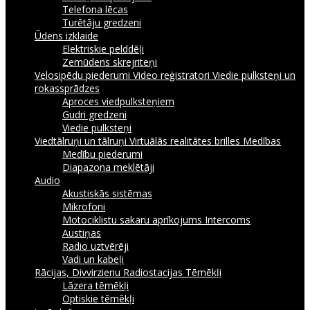
Telefona lēcas
Turētāju gredzeni
Ūdens izklaide
Elektriskie pelddēļi
Zemūdens skrejriteņi
Velosipēdu piederumi
Video reģistratori
Viedie pulksteņi un
rokassprādzes
Aproces viedpulksteņiem
Gudri gredzeni
Viedie pulksteņi
Viedtālruņi un tālruņi
Virtuālās realitātes brilles
Medības
Medību piederumi
Diapazona meklētāji
Audio
Akustiskās sistēmas
Mikrofoni
Motociklistu sakaru aprīkojums Intercoms
Austiņas
Radio uztvērēji
Vadi un kabeļi
Rācijas, Divvirzienu Radiostacijas
Tēmēkļi
Lāzera tēmēkļi
Optiskie tēmēkļi