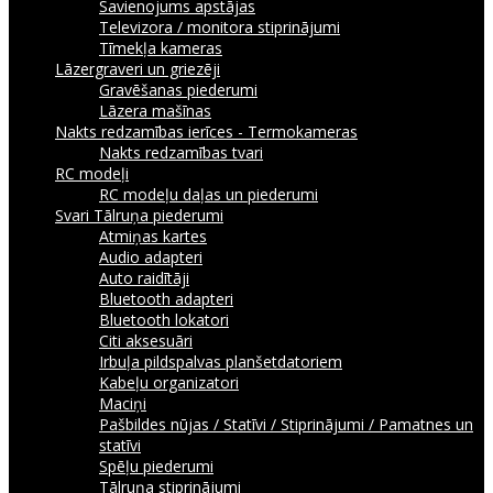
Savienojums apstājas
Televizora / monitora stiprinājumi
Tīmekļa kameras
Lāzergraveri un griezēji
Gravēšanas piederumi
Lāzera mašīnas
Nakts redzamības ierīces - Termokameras
Nakts redzamības tvari
RC modeļi
RC modeļu daļas un piederumi
Svari
Tālruņa piederumi
Atmiņas kartes
Audio adapteri
Auto raidītāji
Bluetooth adapteri
Bluetooth lokatori
Citi aksesuāri
Irbuļa pildspalvas planšetdatoriem
Kabeļu organizatori
Maciņi
Pašbildes nūjas / Statīvi / Stiprinājumi / Pamatnes un
statīvi
Spēļu piederumi
Tālruņa stiprinājumi