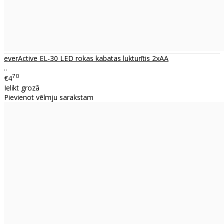
everActive EL-30 LED rokas kabatas lukturītis 2xAA
..
70
€4
Ielikt grozā
Pievienot vēlmju sarakstam