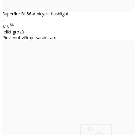
Superfire BL56-A bicycle flashlight
..
86
€10
Ielikt grozā
Pievienot vēlmju sarakstam