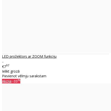
LED prožektors ar ZOOM funkciju
..
97
€7
Ielikt grozā
Pievienot vēlmju sarakstam
%
Akcija
-33