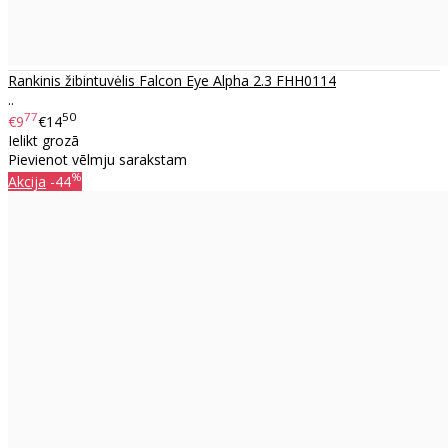
Rankinis žibintuvėlis Falcon Eye Alpha 2.3 FHH0114
..
77
50
€9
€14
Ielikt grozā
Pievienot vēlmju sarakstam
%
Akcija
-44