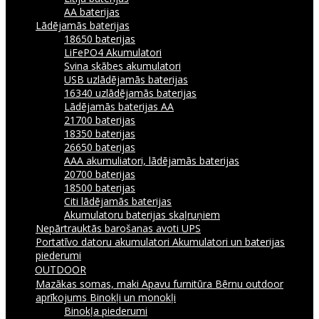
AA baterijas
Lādējamās baterijas
18650 baterijas
LiFePO4 Akumulatori
Svina skābes akumulatori
USB uzlādējamās baterijas
16340 uzlādējamās baterijas
Lādējamās baterijas AA
21700 baterijas
18350 baterijas
26650 baterijas
AAA akumuliatori, lādējamās baterijas
20700 baterijas
18500 baterijas
Citi lādējamās baterijas
Akumulatoru baterijas skaļruņiem
Nepārtrauktās barošanas avoti UPS
Portatīvo datoru akumulatori
Akumulatori un baterijas
piederumi
OUTDOOR
Mazākas somas, maki
Apavu furnitūra
Bērnu outdoor
aprīkojums
Binokļi un monokļi
Binokļa piederumi