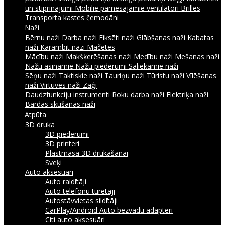
un stiprinājumi
Mobilie pārnēsājamie ventilatori
Brilles
Transporta kastes čemodāni
Naži
Bērnu naži
Darba naži
Fiksēti naži
Glābšanas naži
Kabatas
naži
Karambit nazi
Mačetes
Mācību naži
Makšķerēšanas naži
Medību naži
Mešanas naži
Nažu asināmie
Nažu piederumi
Saliekamie naži
Sēņu naži
Taktiskie naži
Tauriņu naži
Tūristu naži
Vīlēšanas
naži
Virtuves naži
Zāģi
Daudzfunkciju instrumenti
Roku darba naži
Elektriķa naži
Bārdas skūšanās naži
Atpūta
3D druka
3D piederumi
3D printeri
Plastmasa 3D drukāšanai
Sveķi
Auto aksesuāri
Auto raidītāji
Auto telefonu turētāji
Autostāvvietas sildītāji
CarPlay/Android Auto bezvadu adapteri
Citi auto aksesuāri