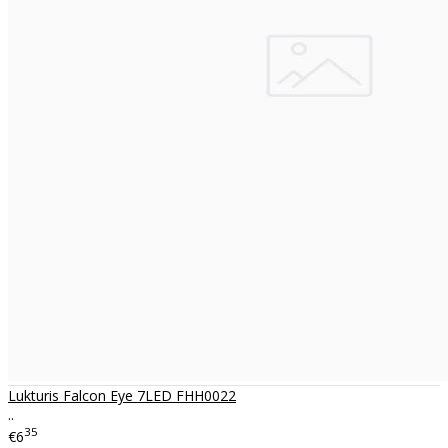
Lukturis Falcon Eye 7LED FHH0022
..
35
€6