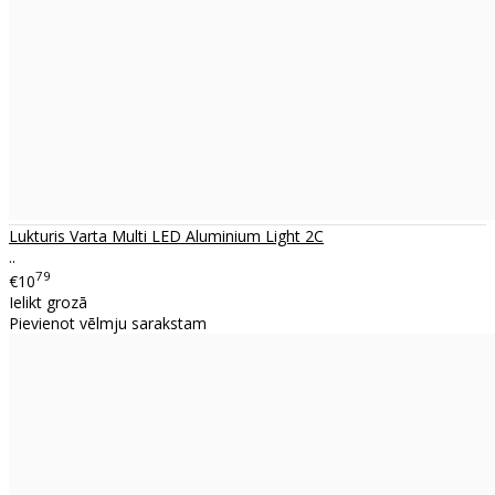
Lukturis Varta Multi LED Aluminium Light 2C
..
79
€10
Ielikt grozā
Pievienot vēlmju sarakstam