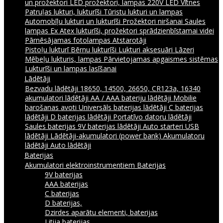
un prožektori
LED prožektori, lampas 220V
LED Vītnes
Patruļas lukturi, lukturīši
Tūristu lukturi un lampas
Automobīļu lukturi un lukturīši
Prožektori niršanai
Saules
lampas
Ex Atex lukturīši, prožektori sprādzienbīstamai videi
Pārnēsājamas fotolampas
Atstarotāji
Pistoļu lukturī
Bērnu lukturīši
Lukturi aksesuāri
Lāzeri
Mēbeļu lukturis, lampas
Pārvietojamas apgaismes sistēmas
Lukturīši un lampas lasīšanai
Lādētāji
Bezvadu lādētāji
18650, 14500, 26650, CR123a, 16340
akumulatori lādētāji
AA / AAA bateriju lādētāji
Mobilie
barošanas avoti
Universāls baterijas lādētāji
C baterijas
lādētāji
D baterijas lādētāji
Portatīvo datoru lādētāji
Saules baterijas
9V baterijas lādētāji
Auto starteri
USB
lādētāji
Lādētāji-akumulatori (power bank)
Akumulatoru
lādētāji
Auto lādētāji
Baterijas
Akumulatori elektroinstrumentiem
Baterijas
9V baterijas
AAA baterijas
C baterijas
D baterijas,
Dzirdes aparātu elementi, baterijas
Litija baterijas