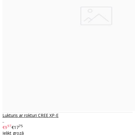
Lukturis ar rokturi CREE XP-E
..
97
75
€9
€17
Ielikt grozā