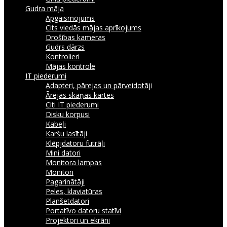
Gudra māja
Apgaismojums
Cits viedās mājas aprīkojums
Drošības kameras
Gudrs dārzs
Kontrolieri
Mājas kontrole
IT piederumi
Adapteri, pārejas un pārveidotāji
Ārējās skaņas kartes
Citi IT piederumi
Disku korpusi
Kabeļi
Karšu lasītāji
Klēpjdatoru futrāļi
Mini datori
Monitora lampas
Monitori
Pagarinātāji
Peles, klaviatūras
Planšetdatori
Portatīvo datoru statīvi
Projektori un ekrāni