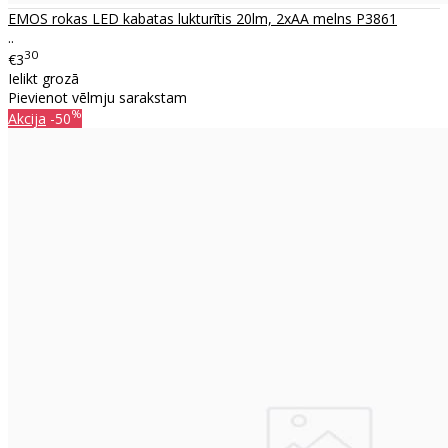
EMOS rokas LED kabatas lukturītis 20lm, 2xAA melns P3861
..
30
€3
Ielikt grozā
Pievienot vēlmju sarakstam
%
Akcija
-50