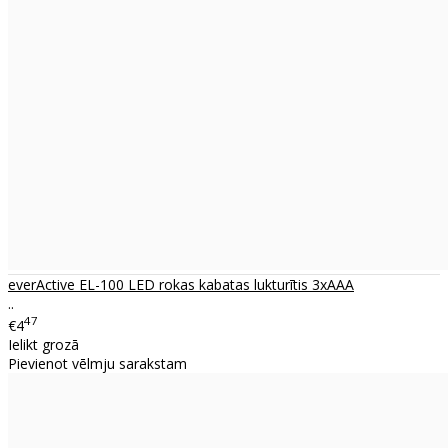
everActive EL-100 LED rokas kabatas lukturītis 3xAAA
..
47
€4
Ielikt grozā
Pievienot vēlmju sarakstam