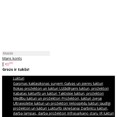
Mans konts
00
€0
0
Grozs ir tukšs!
Lukturi
Gaismas kaklasiksnas suņiem
Galvas un pieres lukturi
Rokas prožektori un lukturi
Uzlādējami lukturi, prožektori
Kabatas lukturīši un lukturi
Taktiskie lukturi, prožektori
Medību lukturi un prožektori
Prožektori, lukturi zvejai
Ultravioletie lukturi un prožektori
Velosipēdu lukturi
Jaudīgi
prožektori un lukturi
Lukturīši skriešanai
Darbnīcu lukturi,
darba lampas, darba prožektori
Infrasarkano staru IR lukturi