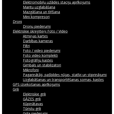
Elektromobiļu uzlādes staciju aprīkojums
Mantu uzglabāšana
Mazgāšana un tīrīšana
Mini kompresori
Droni
Dronu piederumi
Elektriskie skrejriteņi
Foto / Video
Atmiņas kartes
Darbības kameras
Filtri
Foto / video piederumi
Foto video komplekti
Fotogrāfiju kastes
Gimbals un stabilizatori
Mikrofoni
Pagarinātāji, pašbildes nūjas, statīvi un stiprinājumi
Uzglabāšanas un transportēšanas somas, kastes
GPS izsekošanas aprīkojums
Grili
Elektriskie grili
GĀZES grili
Kūpinātavas
Tūristu grili
Grila piederumi