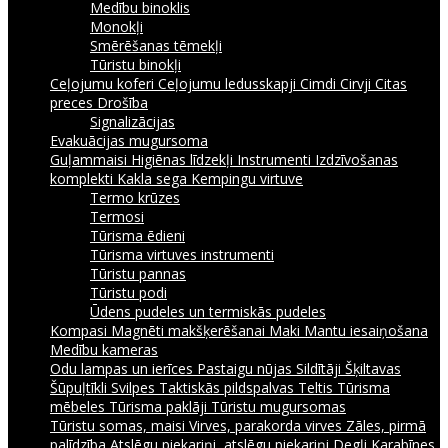
Medību binoklis
Monokļi
Smērēšanas tēmekļi
Tūristu binokļi
Ceļojumu koferi
Ceļojumu ledusskapji
Cimdi
Cirvji
Citas
preces
Drošība
Signalizācijas
Evakuācijas mugursoma
Guļammaisi
Higiēnas līdzekļi
Instrumenti
Izdzīvošanas
komplekti
Kakla sega
Kempingu virtuve
Termo krūzes
Termosi
Tūrisma ēdieni
Tūrisma virtuves instrumenti
Tūristu pannas
Tūristu podi
Ūdens pudeles un termiskās pudeles
Kompasi
Magnēti makšķerēšanai
Maki
Mantu iesaiņošana
Medību kameras
Odu lampas un ierīces
Pastaigu nūjas
Sildītāji
Šķiltavas
Šūpuļtīkli
Svilpes
Taktiskās pildspalvas
Teltis
Tūrisma
mēbeles
Tūrisma paklāji
Tūristu mugursomas
Tūristu somas, maisi
Virves, parakorda virves
Zāles, pirmā
palīdzība
Atslēgu piekariņi, atslēgu piekariņi
Degļi
Karabīnes