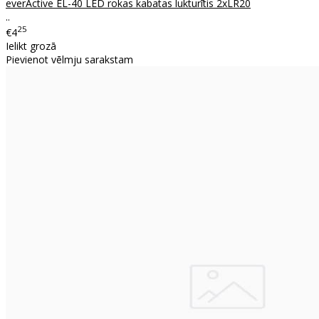
everActive EL-40 LED rokas kabatas lukturītis 2xLR20
..
25
€4
Ielikt grozā
Pievienot vēlmju sarakstam