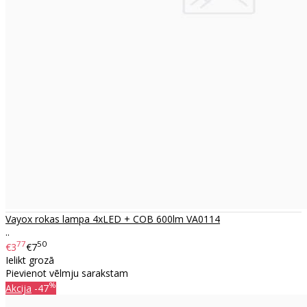
Vayox rokas lampa 4xLED + COB 600lm VA0114
..
77
50
€3
€7
Ielikt grozā
Pievienot vēlmju sarakstam
%
Akcija
-47