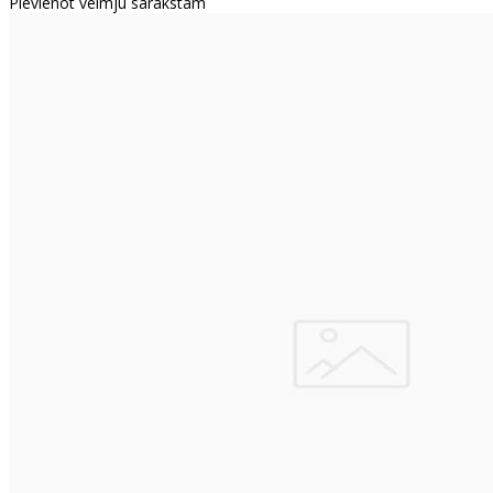
Pievienot vēlmju sarakstam