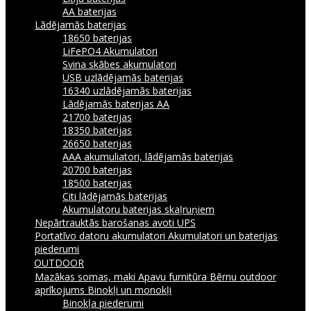
AA baterijas
Lādējamās baterijas
18650 baterijas
LiFePO4 Akumulatori
Svina skābes akumulatori
USB uzlādējamās baterijas
16340 uzlādējamās baterijas
Lādējamās baterijas AA
21700 baterijas
18350 baterijas
26650 baterijas
AAA akumuliatori, lādējamās baterijas
20700 baterijas
18500 baterijas
Citi lādējamās baterijas
Akumulatoru baterijas skaļruņiem
Nepārtrauktās barošanas avoti UPS
Portatīvo datoru akumulatori
Akumulatori un baterijas
piederumi
OUTDOOR
Mazākas somas, maki
Apavu furnitūra
Bērnu outdoor
aprīkojums
Binokļi un monokļi
Binokļa piederumi