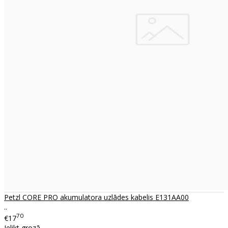
Petzl CORE PRO akumulatora uzlādes kabelis E131AA00
..
70
€17
Ielikt grozā