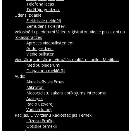
Telefona lēcas
Turētāju gredzeni
Ūdens izklaide
Elektriskie pelddēļi
Zemūdens skrejriteņi
Velosipēdu piederumi
Video reģistratori
Viedie pulksteņi un
rokassprādzes
Aproces viedpulksteņiem
Gudri gredzeni
Viedie pulksteņi
Viedtālruņi un tālruņi
Virtuālās realitātes brilles
Medības
Medību piederumi
Diapazona meklētāji
Audio
Akustiskās sistēmas
Mikrofoni
Motociklistu sakaru aprīkojums Intercoms
Austiņas
Radio uztvērēji
Vadi un kabeļi
Rācijas, Divvirzienu Radiostacijas
Tēmēkļi
Lāzera tēmēkļi
Optiskie tēmēkļi