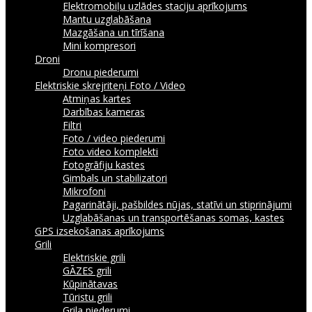
Elektromobiļu uzlādes staciju aprīkojums
Mantu uzglabāšana
Mazgāšana un tīrīšana
Mini kompresori
Droni
Dronu piederumi
Elektriskie skrejriteņi
Foto / Video
Atmiņas kartes
Darbības kameras
Filtri
Foto / video piederumi
Foto video komplekti
Fotogrāfiju kastes
Gimbals un stabilizatori
Mikrofoni
Pagarinātāji, pašbildes nūjas, statīvi un stiprinājumi
Uzglabāšanas un transportēšanas somas, kastes
GPS izsekošanas aprīkojums
Grili
Elektriskie grili
GĀZES grili
Kūpinātavas
Tūristu grili
Grila piederumi