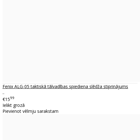
Fenix ALG-05 taktiskā tālvadības spiediena slēdža stiprinājums
..
99
€15
Ielikt grozā
Pievienot vēlmju sarakstam