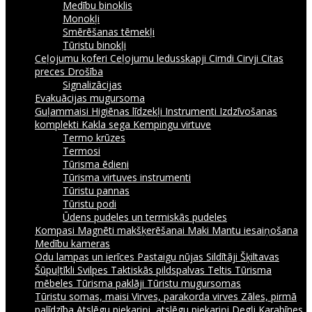
Medību binoklis
Monokļi
Smērēšanas tēmekļi
Tūristu binokļi
Ceļojumu koferi
Ceļojumu ledusskapji
Cimdi
Cirvji
Citas
preces
Drošība
Signalizācijas
Evakuācijas mugursoma
Guļammaisi
Higiēnas līdzekļi
Instrumenti
Izdzīvošanas
komplekti
Kakla sega
Kempingu virtuve
Termo krūzes
Termosi
Tūrisma ēdieni
Tūrisma virtuves instrumenti
Tūristu pannas
Tūristu podi
Ūdens pudeles un termiskās pudeles
Kompasi
Magnēti makšķerēšanai
Maki
Mantu iesaiņošana
Medību kameras
Odu lampas un ierīces
Pastaigu nūjas
Sildītāji
Šķiltavas
Šūpuļtīkli
Svilpes
Taktiskās pildspalvas
Teltis
Tūrisma
mēbeles
Tūrisma paklāji
Tūristu mugursomas
Tūristu somas, maisi
Virves, parakorda virves
Zāles, pirmā
palīdzība
Atslēgu piekariņi, atslēgu piekariņi
Degļi
Karabīnes