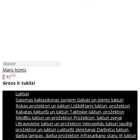
Mans konts
00
€0
0
Grozs ir tukšs!
Lukturi
Gaismas kaklasiksnas suņiem
Galvas un pieres lukturi
Rokas prožektori un lukturi
Uzlādējami lukturi, prožektori
Kabatas lukturīši un lukturi
Taktiskie lukturi, prožektori
Medību lukturi un prožektori
Prožektori, lukturi zvejai
Ultravioletie lukturi un prožektori
Velosipēdu lukturi
Jaudīgi
prožektori un lukturi
Lukturīši skriešanai
Darbnīcu lukturi,
darba lampas, darba prožektori
Infrasarkano staru IR lukturi