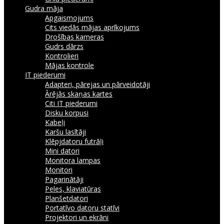
Gudra māja
Apgaismojums
Cits viedās mājas aprīkojums
Drošības kameras
Gudrs dārzs
Kontrolieri
Mājas kontrole
IT piederumi
Adapteri, pārejas un pārveidotāji
Ārējās skaņas kartes
Citi IT piederumi
Disku korpusi
Kabeļi
Karšu lasītāji
Klēpjdatoru futrāļi
Mini datori
Monitora lampas
Monitori
Pagarinātāji
Peles, klaviatūras
Planšetdatori
Portatīvo datoru statīvi
Projektori un ekrāni