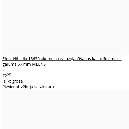
Efest H6 – 6x 18650 akumulatora uzglabāšanas kaste līdz maks.
garums 67 mm MELNS
..
50
€2
Ielikt grozā
Pievienot vēlmju sarakstam