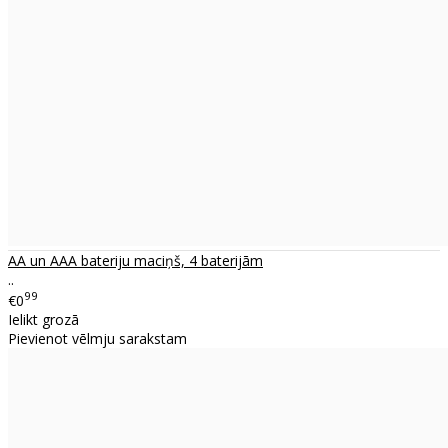
AA un AAA bateriju maciņš, 4 baterijām
..
99
€0
Ielikt grozā
Pievienot vēlmju sarakstam