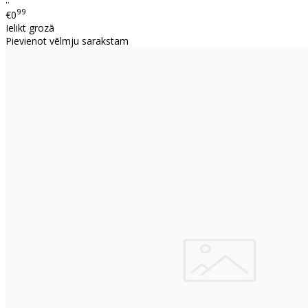
99
€0
Ielikt grozā
Pievienot vēlmju sarakstam