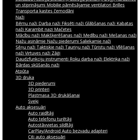
un stiprinājumi
Mobilie pārnēsājamie ventilatori
Brilles
Transporta kastes čemodāni
Naži
Bērnu naži
Darba naži
Fiksēti naži
Glābšanas naži
Kabatas
naži
Karambit nazi
Mačetes
Mācību naži
Makšķerēšanas naži
Medību naži
Mešanas naži
Nažu asināmie
Nažu piederumi
Saliekamie naži
Sēņu naži
Taktiskie naži
Tauriņu naži
Tūristu naži
Vīlēšanas
naži
Virtuves naži
Zāģi
Daudzfunkciju instrumenti
Roku darba naži
Elektriķa naži
Bārdas skūšanās naži
Atpūta
3D druka
3D piederumi
3D printeri
Plastmasa 3D drukāšanai
Sveķi
Auto aksesuāri
Auto raidītāji
Auto telefonu turētāji
Autostāvvietas sildītāji
CarPlay/Android Auto bezvadu adapteri
Citi auto aksesuāri