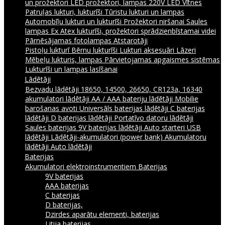
un prožektori
LED prožektori, lampas 220V
LED Vītnes
Patruļas lukturi, lukturīši
Tūristu lukturi un lampas
Automobīļu lukturi un lukturīši
Prožektori niršanai
Saules
lampas
Ex Atex lukturīši, prožektori sprādzienbīstamai videi
Pārnēsājamas fotolampas
Atstarotāji
Pistoļu lukturī
Bērnu lukturīši
Lukturi aksesuāri
Lāzeri
Mēbeļu lukturis, lampas
Pārvietojamas apgaismes sistēmas
Lukturīši un lampas lasīšanai
Lādētāji
Bezvadu lādētāji
18650, 14500, 26650, CR123a, 16340
akumulatori lādētāji
AA / AAA bateriju lādētāji
Mobilie
barošanas avoti
Universāls baterijas lādētāji
C baterijas
lādētāji
D baterijas lādētāji
Portatīvo datoru lādētāji
Saules baterijas
9V baterijas lādētāji
Auto starteri
USB
lādētāji
Lādētāji-akumulatori (power bank)
Akumulatoru
lādētāji
Auto lādētāji
Baterijas
Akumulatori elektroinstrumentiem
Baterijas
9V baterijas
AAA baterijas
C baterijas
D baterijas,
Dzirdes aparātu elementi, baterijas
Litija baterijas