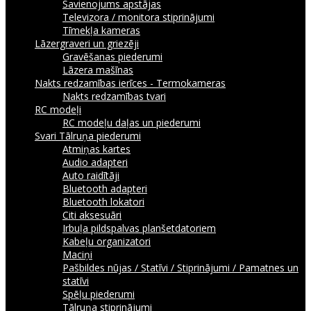
Savienojums apstājas
Televizora / monitora stiprinājumi
Tīmekļa kameras
Lāzergraveri un griezēji
Gravēšanas piederumi
Lāzera mašīnas
Nakts redzamības ierīces - Termokameras
Nakts redzamības tvari
RC modeļi
RC modeļu daļas un piederumi
Svari
Tālruņa piederumi
Atmiņas kartes
Audio adapteri
Auto raidītāji
Bluetooth adapteri
Bluetooth lokatori
Citi aksesuāri
Irbuļa pildspalvas planšetdatoriem
Kabeļu organizatori
Maciņi
Pašbildes nūjas / Statīvi / Stiprinājumi / Pamatnes un
statīvi
Spēļu piederumi
Tālruņa stiprinājumi