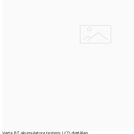
Varta BT akumulatora testeris LCD digitālais