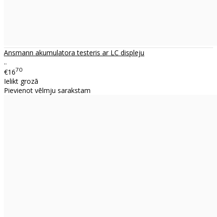
Ansmann akumulatora testeris ar LC displeju
..
70
€16
Ielikt grozā
Pievienot vēlmju sarakstam