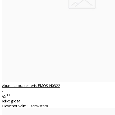
Akumulatora testeris EMOS N0322
..
33
€5
Ielikt grozā
Pievienot vēlmju sarakstam