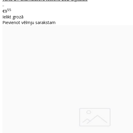
..
55
€9
Ielikt grozā
Pievienot vēlmju sarakstam