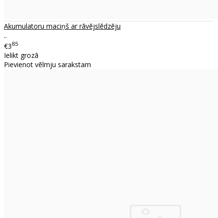
Akumulatoru maciņš ar rāvējslēdzēju
..
85
€3
Ielikt grozā
Pievienot vēlmju sarakstam