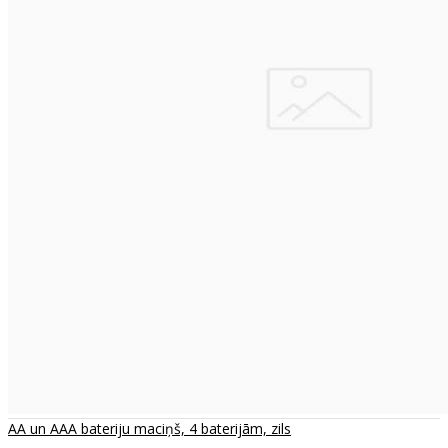
AA un AAA bateriju maciņš, 4 baterijām, zils
..