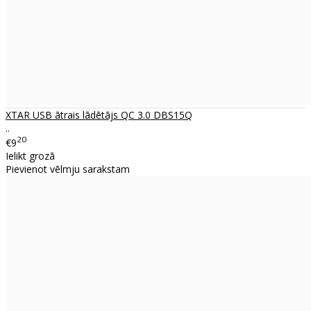
XTAR USB ātrais lādētājs QC 3.0 DBS15Q
..
20
€9
Ielikt grozā
Pievienot vēlmju sarakstam