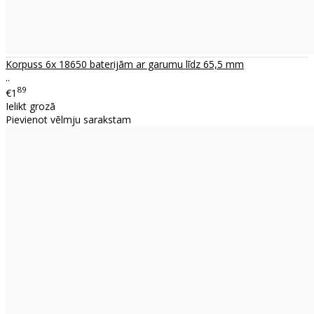
Korpuss 6x 18650 baterijām ar garumu līdz 65,5 mm
..
89
€1
Ielikt grozā
Pievienot vēlmju sarakstam