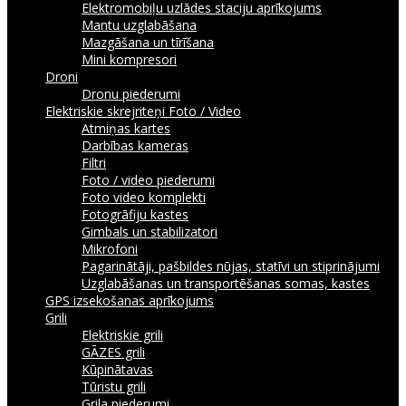
Elektromobiļu uzlādes staciju aprīkojums
Mantu uzglabāšana
Mazgāšana un tīrīšana
Mini kompresori
Droni
Dronu piederumi
Elektriskie skrejriteņi
Foto / Video
Atmiņas kartes
Darbības kameras
Filtri
Foto / video piederumi
Foto video komplekti
Fotogrāfiju kastes
Gimbals un stabilizatori
Mikrofoni
Pagarinātāji, pašbildes nūjas, statīvi un stiprinājumi
Uzglabāšanas un transportēšanas somas, kastes
GPS izsekošanas aprīkojums
Grili
Elektriskie grili
GĀZES grili
Kūpinātavas
Tūristu grili
Grila piederumi