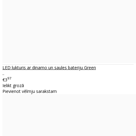
LED lukturis ar dinamo un saules bateriju Green
..
97
€3
Ielikt grozā
Pievienot vēlmju sarakstam