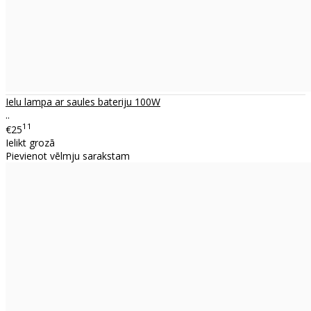
Ielu lampa ar saules bateriju 100W
..
11
€25
Ielikt grozā
Pievienot vēlmju sarakstam