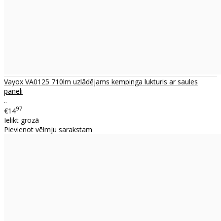
Vayox VA0125 710lm uzlādējams kempinga lukturis ar saules
paneli
..
97
€14
Ielikt grozā
Pievienot vēlmju sarakstam