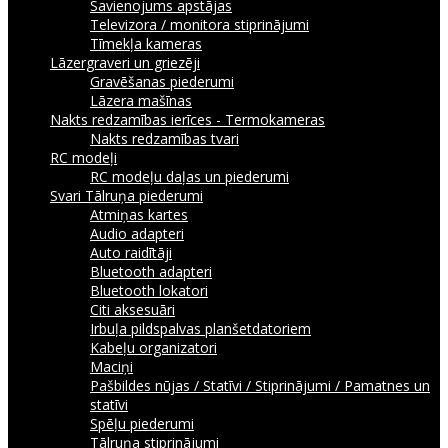
Savienojums apstājas
Televizora / monitora stiprinājumi
Tīmekļa kameras
Lāzergraveri un griezēji
Gravēšanas piederumi
Lāzera mašīnas
Nakts redzamības ierīces - Termokameras
Nakts redzamības tvari
RC modeļi
RC modeļu daļas un piederumi
Svari
Tālruņa piederumi
Atmiņas kartes
Audio adapteri
Auto raidītāji
Bluetooth adapteri
Bluetooth lokatori
Citi aksesuāri
Irbuļa pildspalvas planšetdatoriem
Kabeļu organizatori
Maciņi
Pašbildes nūjas / Statīvi / Stiprinājumi / Pamatnes un
statīvi
Spēļu piederumi
Tālruņa stiprinājumi