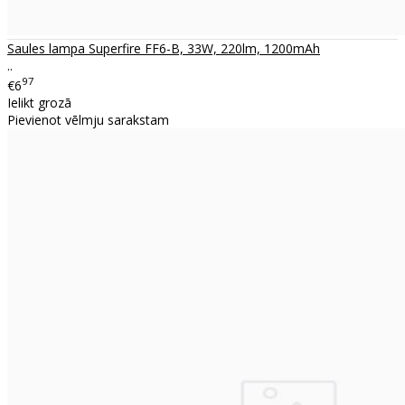
Saules lampa Superfire FF6-B, 33W, 220lm, 1200mAh
..
97
€6
Ielikt grozā
Pievienot vēlmju sarakstam