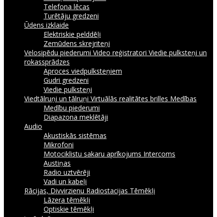
Telefona lēcas
Turētāju gredzeni
Ūdens izklaide
Elektriskie pelddēļi
Zemūdens skrejriteņi
Velosipēdu piederumi
Video reģistratori
Viedie pulksteņi un
rokassprādzes
Aproces viedpulksteņiem
Gudri gredzeni
Viedie pulksteņi
Viedtālruņi un tālruņi
Virtuālās realitātes brilles
Medības
Medību piederumi
Diapazona meklētāji
Audio
Akustiskās sistēmas
Mikrofoni
Motociklistu sakaru aprīkojums Intercoms
Austiņas
Radio uztvērēji
Vadi un kabeļi
Rācijas, Divvirzienu Radiostacijas
Tēmēkļi
Lāzera tēmēkļi
Optiskie tēmēkļi