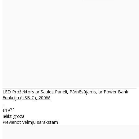
LED Prožektors ar Saules Paneli, Pārnēsājams, ar Power Bank
Funkciju (USB-C), 200W
..
97
€19
Ielikt grozā
Pievienot vēlmju sarakstam