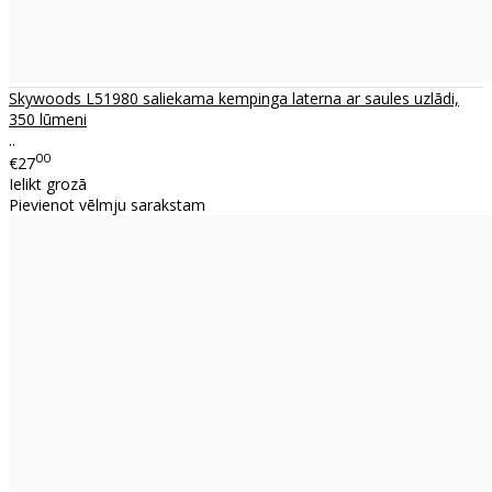
Skywoods L51980 saliekama kempinga laterna ar saules uzlādi,
350 lūmeni
..
00
€27
Ielikt grozā
Pievienot vēlmju sarakstam