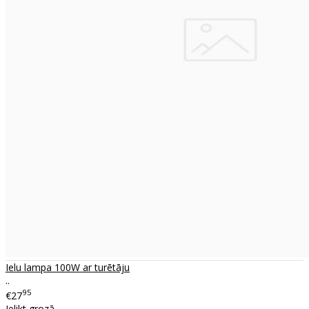
Ielu lampa 100W ar turētāju
..
95
€27
Ielikt grozā