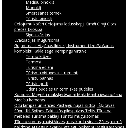
Medību binoklis
Monokļi
Smērēšanas tēmekļi
Tūristu binokļi
Ceļojumu koferi
Ceļojumu ledusskapji
Cimdi
Cirvji
Citas
preces
Drošība
Signalizācijas
Evakuācijas mugursoma
Guļammaisi
Higiēnas līdzekļi
Instrumenti
Izdzīvošanas
komplekti
Kakla sega
Kempingu virtuve
Termo krūzes
Termosi
Tūrisma ēdieni
Tūrisma virtuves instrumenti
Tūristu pannas
Tūristu podi
Ūdens pudeles un termiskās pudeles
Kompasi
Magnēti makšķerēšanai
Maki
Mantu iesaiņošana
Medību kameras
Odu lampas un ierīces
Pastaigu nūjas
Sildītāji
Šķiltavas
Šūpuļtīkli
Svilpes
Taktiskās pildspalvas
Teltis
Tūrisma
mēbeles
Tūrisma paklāji
Tūristu mugursomas
Tūristu somas, maisi
Virves, parakorda virves
Zāles, pirmā
palīdzība
Atslēgu piekariņi, atslēgu piekariņi
Degļi
Karabīnes