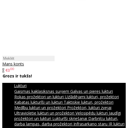
Mans konts
00
€0
0
Grozs ir tukšs!
Lukturi
Gaismas kaklasiksnas suņiem
Galvas un pieres lukturi
Rokas prožektori un lukturi
Uzlādējami lukturi, prožektori
Kabatas lukturīši un lukturi
Taktiskie lukturi, prožektori
Medību lukturi un prožektori
Prožektori, lukturi zvejai
Ultravioletie lukturi un prožektori
Velosipēdu lukturi
Jaudīgi
prožektori un lukturi
Lukturīši skriešanai
Darbnīcu lukturi,
darba lampas, darba prožektori
Infrasarkano staru IR lukturi