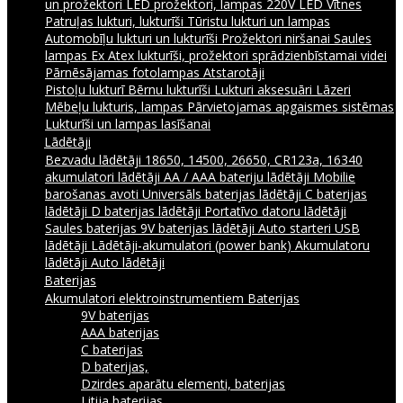
un prožektori
LED prožektori, lampas 220V
LED Vītnes
Patruļas lukturi, lukturīši
Tūristu lukturi un lampas
Automobīļu lukturi un lukturīši
Prožektori niršanai
Saules
lampas
Ex Atex lukturīši, prožektori sprādzienbīstamai videi
Pārnēsājamas fotolampas
Atstarotāji
Pistoļu lukturī
Bērnu lukturīši
Lukturi aksesuāri
Lāzeri
Mēbeļu lukturis, lampas
Pārvietojamas apgaismes sistēmas
Lukturīši un lampas lasīšanai
Lādētāji
Bezvadu lādētāji
18650, 14500, 26650, CR123a, 16340
akumulatori lādētāji
AA / AAA bateriju lādētāji
Mobilie
barošanas avoti
Universāls baterijas lādētāji
C baterijas
lādētāji
D baterijas lādētāji
Portatīvo datoru lādētāji
Saules baterijas
9V baterijas lādētāji
Auto starteri
USB
lādētāji
Lādētāji-akumulatori (power bank)
Akumulatoru
lādētāji
Auto lādētāji
Baterijas
Akumulatori elektroinstrumentiem
Baterijas
9V baterijas
AAA baterijas
C baterijas
D baterijas,
Dzirdes aparātu elementi, baterijas
Litija baterijas