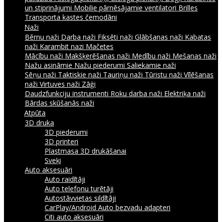
un stiprinājumi
Mobilie pārnēsājamie ventilatori
Brilles
Transporta kastes čemodāni
Naži
Bērnu naži
Darba naži
Fiksēti naži
Glābšanas naži
Kabatas
naži
Karambit nazi
Mačetes
Mācību naži
Makšķerēšanas naži
Medību naži
Mešanas naži
Nažu asināmie
Nažu piederumi
Saliekamie naži
Sēņu naži
Taktiskie naži
Tauriņu naži
Tūristu naži
Vīlēšanas
naži
Virtuves naži
Zāģi
Daudzfunkciju instrumenti
Roku darba naži
Elektriķa naži
Bārdas skūšanās naži
Atpūta
3D druka
3D piederumi
3D printeri
Plastmasa 3D drukāšanai
Sveķi
Auto aksesuāri
Auto raidītāji
Auto telefonu turētāji
Autostāvvietas sildītāji
CarPlay/Android Auto bezvadu adapteri
Citi auto aksesuāri