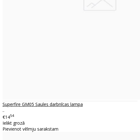
Superfire GM05 Saules darbnīcas lampa
..
54
€14
Ielikt grozā
Pievienot vēlmju sarakstam