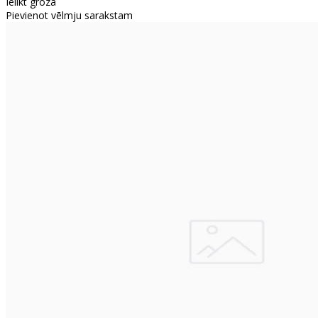
Ielikt grozā
Pievienot vēlmju sarakstam