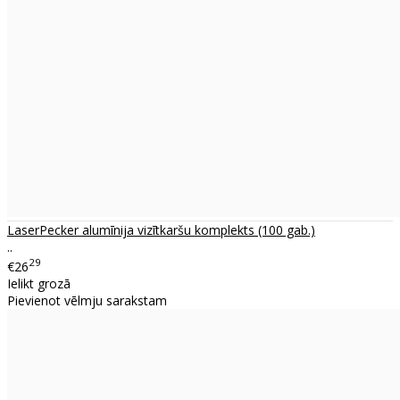
LaserPecker alumīnija vizītkaršu komplekts (100 gab.)
..
29
€26
Ielikt grozā
Pievienot vēlmju sarakstam