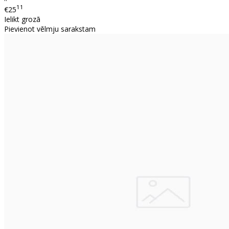
11
€25
Ielikt grozā
Pievienot vēlmju sarakstam