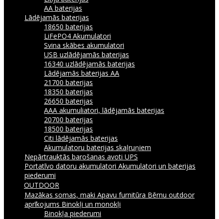
AA baterijas
Lādējamās baterijas
18650 baterijas
LiFePO4 Akumulatori
Svina skābes akumulatori
USB uzlādējamās baterijas
16340 uzlādējamās baterijas
Lādējamās baterijas AA
21700 baterijas
18350 baterijas
26650 baterijas
AAA akumuliatori, lādējamās baterijas
20700 baterijas
18500 baterijas
Citi lādējamās baterijas
Akumulatoru baterijas skaļruņiem
Nepārtrauktās barošanas avoti UPS
Portatīvo datoru akumulatori
Akumulatori un baterijas
piederumi
OUTDOOR
Mazākas somas, maki
Apavu furnitūra
Bērnu outdoor
aprīkojums
Binokļi un monokļi
Binokļa piederumi