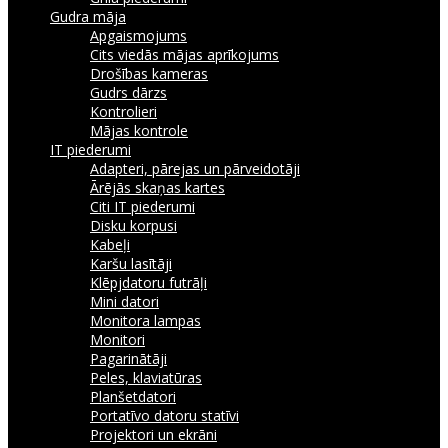
Gudra māja
Apgaismojums
Cits viedās mājas aprīkojums
Drošības kameras
Gudrs dārzs
Kontrolieri
Mājas kontrole
IT piederumi
Adapteri, pārejas un pārveidotāji
Ārējās skaņas kartes
Citi IT piederumi
Disku korpusi
Kabeļi
Karšu lasītāji
Klēpjdatoru futrāļi
Mini datori
Monitora lampas
Monitori
Pagarinātāji
Peles, klaviatūras
Planšetdatori
Portatīvo datoru statīvi
Projektori un ekrāni