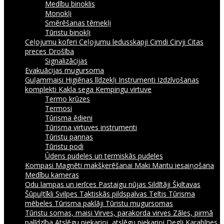
Medību binoklis
Monokļi
Smērēšanas tēmekļi
Tūristu binokļi
Ceļojumu koferi
Ceļojumu ledusskapji
Cimdi
Cirvji
Citas
preces
Drošība
Signalizācijas
Evakuācijas mugursoma
Guļammaisi
Higiēnas līdzekļi
Instrumenti
Izdzīvošanas
komplekti
Kakla sega
Kempingu virtuve
Termo krūzes
Termosi
Tūrisma ēdieni
Tūrisma virtuves instrumenti
Tūristu pannas
Tūristu podi
Ūdens pudeles un termiskās pudeles
Kompasi
Magnēti makšķerēšanai
Maki
Mantu iesaiņošana
Medību kameras
Odu lampas un ierīces
Pastaigu nūjas
Sildītāji
Šķiltavas
Šūpuļtīkli
Svilpes
Taktiskās pildspalvas
Teltis
Tūrisma
mēbeles
Tūrisma paklāji
Tūristu mugursomas
Tūristu somas, maisi
Virves, parakorda virves
Zāles, pirmā
palīdzība
Atslēgu piekariņi, atslēgu piekariņi
Degļi
Karabīnes