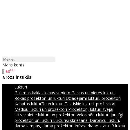
Mans konts
00
€0
0
Grozs ir tukšs!
Lukturi
Gaismas kaklasiksnas suņiem
Galvas un pieres lukturi
Rokas prožektori un lukturi
Uzlādējami lukturi, prožektori
Kabatas lukturīši un lukturi
Taktiskie lukturi, prožektori
Medību lukturi un prožektori
Prožektori, lukturi zvejai
Ultravioletie lukturi un prožektori
Velosipēdu lukturi
Jaudīgi
prožektori un lukturi
Lukturīši skriešanai
Darbnīcu lukturi,
darba lampas, darba prožektori
Infrasarkano staru IR lukturi