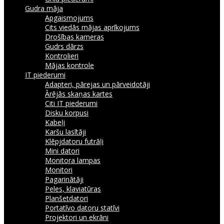
Gudra māja
Apgaismojums
Cits viedās mājas aprīkojums
Drošības kameras
Gudrs dārzs
Kontrolieri
Mājas kontrole
IT piederumi
Adapteri, pārejas un pārveidotāji
Ārējās skaņas kartes
Citi IT piederumi
Disku korpusi
Kabeļi
Karšu lasītāji
Klēpjdatoru futrāļi
Mini datori
Monitora lampas
Monitori
Pagarinātāji
Peles, klaviatūras
Planšetdatori
Portatīvo datoru statīvi
Projektori un ekrāni