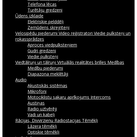
Telefona lēcas
Turētāju gredzeni
Ūdens izklaide
Elektriskie pelddēļi
Zemūdens skrejriteņi
Velosipēdu piederumi
Video reģistratori
Viedie pulksteņi un
rokassprādzes
Aproces viedpulksteņiem
Gudri gredzeni
Viedie pulksteņi
Viedtālruņi un tālruņi
Virtuālās realitātes brilles
Medības
Medību piederumi
Diapazona meklētāji
Audio
Akustiskās sistēmas
Mikrofoni
Motociklistu sakaru aprīkojums Intercoms
Austiņas
Radio uztvērēji
Vadi un kabeļi
Rācijas, Divvirzienu Radiostacijas
Tēmēkļi
Lāzera tēmēkļi
Optiskie tēmēkļi