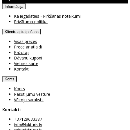
Pieejama atgriešana
Informācija
Kā iegādāties - Pirkšanas noteikumi
Privātuma politika
Klientu apkalpošana
Visas preces
Prece ar atlaidi
Ražotāji
Dāvanu kuponi
Vietnes karte
Kontakti
Konts
Konts
Pasūtījumu vēsture
Vēlmju saraksts
Kontakti
+37129633387
info@lukturis.lv