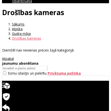
Izpārdošana
Drošības kameras
Sākums
Atpūta
Gudra māja
Drošības kameras
Diemžēl nav nevienas preces šajā kategorijā.
Atpakaļ
Jaunumu abonēšana
Esmu izlasījis un piekrītu
Privātuma politika
Ātra piegāde
Garantija precēm