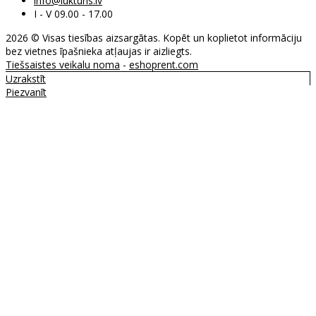
info@lukturis.lv
I - V 09.00 - 17.00
2026 © Visas tiesības aizsargātas. Kopēt un koplietot informāciju
bez vietnes īpašnieka atļaujas ir aizliegts.
Tiešsaistes veikalu noma
-
eshoprent.com
Uzrakstīt
Piezvanīt