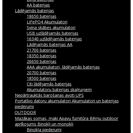
AA baterijas
Lādējamās baterijas
18650 baterijas
LiFePO4 Akumulatori
Svina skābes akumulatori
USB uzlādējamās baterijas
16340 uzlādējamās baterijas
Lādējamās baterijas AA
21700 baterijas
18350 baterijas
26650 baterijas
AAA akumuliatori, lādējamās baterijas
20700 baterijas
18500 baterijas
Citi lādējamās baterijas
Akumulatoru baterijas skaļruņiem
Nepārtrauktās barošanas avoti UPS
Portatīvo datoru akumulatori
Akumulatori un baterijas
piederumi
OUTDOOR
Mazākas somas, maki
Apavu furnitūra
Bērnu outdoor
aprīkojums
Binokļi un monokļi
Binokļa piederumi