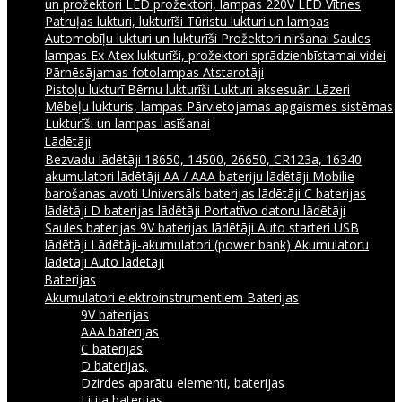
un prožektori
LED prožektori, lampas 220V
LED Vītnes
Patruļas lukturi, lukturīši
Tūristu lukturi un lampas
Automobīļu lukturi un lukturīši
Prožektori niršanai
Saules
lampas
Ex Atex lukturīši, prožektori sprādzienbīstamai videi
Pārnēsājamas fotolampas
Atstarotāji
Pistoļu lukturī
Bērnu lukturīši
Lukturi aksesuāri
Lāzeri
Mēbeļu lukturis, lampas
Pārvietojamas apgaismes sistēmas
Lukturīši un lampas lasīšanai
Lādētāji
Bezvadu lādētāji
18650, 14500, 26650, CR123a, 16340
akumulatori lādētāji
AA / AAA bateriju lādētāji
Mobilie
barošanas avoti
Universāls baterijas lādētāji
C baterijas
lādētāji
D baterijas lādētāji
Portatīvo datoru lādētāji
Saules baterijas
9V baterijas lādētāji
Auto starteri
USB
lādētāji
Lādētāji-akumulatori (power bank)
Akumulatoru
lādētāji
Auto lādētāji
Baterijas
Akumulatori elektroinstrumentiem
Baterijas
9V baterijas
AAA baterijas
C baterijas
D baterijas,
Dzirdes aparātu elementi, baterijas
Litija baterijas