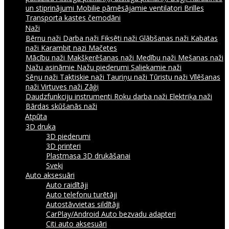
un stiprinājumi
Mobilie pārnēsājamie ventilatori
Brilles
Transporta kastes čemodāni
Naži
Bērnu naži
Darba naži
Fiksēti naži
Glābšanas naži
Kabatas
naži
Karambit nazi
Mačetes
Mācību naži
Makšķerēšanas naži
Medību naži
Mešanas naži
Nažu asināmie
Nažu piederumi
Saliekamie naži
Sēņu naži
Taktiskie naži
Tauriņu naži
Tūristu naži
Vīlēšanas
naži
Virtuves naži
Zāģi
Daudzfunkciju instrumenti
Roku darba naži
Elektriķa naži
Bārdas skūšanās naži
Atpūta
3D druka
3D piederumi
3D printeri
Plastmasa 3D drukāšanai
Sveķi
Auto aksesuāri
Auto raidītāji
Auto telefonu turētāji
Autostāvvietas sildītāji
CarPlay/Android Auto bezvadu adapteri
Citi auto aksesuāri