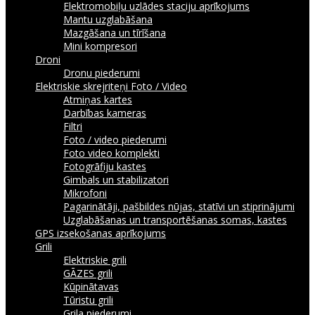
Elektromobiļu uzlādes staciju aprīkojums
Mantu uzglabāšana
Mazgāšana un tīrīšana
Mini kompresori
Droni
Dronu piederumi
Elektriskie skrejriteņi
Foto / Video
Atmiņas kartes
Darbības kameras
Filtri
Foto / video piederumi
Foto video komplekti
Fotogrāfiju kastes
Gimbals un stabilizatori
Mikrofoni
Pagarinātāji, pašbildes nūjas, statīvi un stiprinājumi
Uzglabāšanas un transportēšanas somas, kastes
GPS izsekošanas aprīkojums
Grili
Elektriskie grili
GĀZES grili
Kūpinātavas
Tūristu grili
Grila piederumi