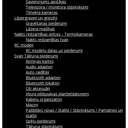
Savienojums apstājas
Televizora / monitora stiprinājumi
Tīmekļa kameras
Lāzergraveri un griezēji
Gravēšanas piederumi
Lāzera mašīnas
Nakts redzamības ierīces - Termokameras
Nakts redzamības tvari
RC modeļi
RC modeļu daļas un piederumi
Svari
Tālruņa piederumi
Atmiņas kartes
Audio adapteri
Auto raidītāji
Bluetooth adapteri
Bluetooth lokatori
Citi aksesuāri
Irbuļa pildspalvas planšetdatoriem
Kabeļu organizatori
Maciņi
Pašbildes nūjas / Statīvi / Stiprinājumi / Pamatnes un
statīvi
Spēļu piederumi
Tālruņa stiprinājumi