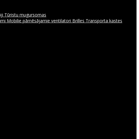
āji
Tūristu mugursomas
jumi
Mobilie pārnēsājamie ventilatori
Brilles
Transporta kastes