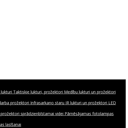
 lukturi
Taktiskie lukturi, prožektori
Medību lukturi un prožektori
 darba prožektori
Infrasarkano staru IR lukturi un prožektori
LED
, prožektori sprādzienbīstamai videi
Pārnēsājamas fotolampas
as lasīšanai