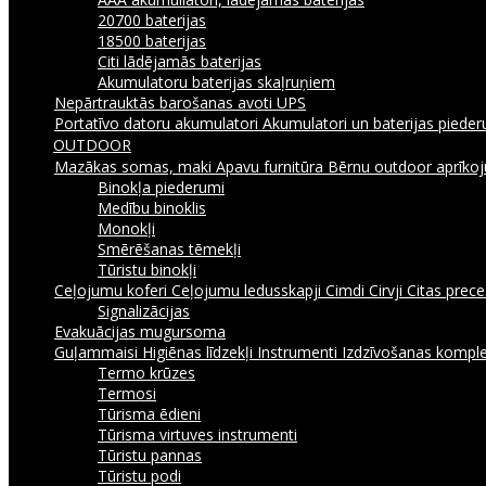
20700 baterijas
18500 baterijas
Citi lādējamās baterijas
Akumulatoru baterijas skaļruņiem
Nepārtrauktās barošanas avoti UPS
Portatīvo datoru akumulatori
Akumulatori un baterijas piede
OUTDOOR
Mazākas somas, maki
Apavu furnitūra
Bērnu outdoor aprīk
Binokļa piederumi
Medību binoklis
Monokļi
Smērēšanas tēmekļi
Tūristu binokļi
Ceļojumu koferi
Ceļojumu ledusskapji
Cimdi
Cirvji
Citas prec
Signalizācijas
Evakuācijas mugursoma
Guļammaisi
Higiēnas līdzekļi
Instrumenti
Izdzīvošanas komple
Termo krūzes
Termosi
Tūrisma ēdieni
Tūrisma virtuves instrumenti
Tūristu pannas
Tūristu podi