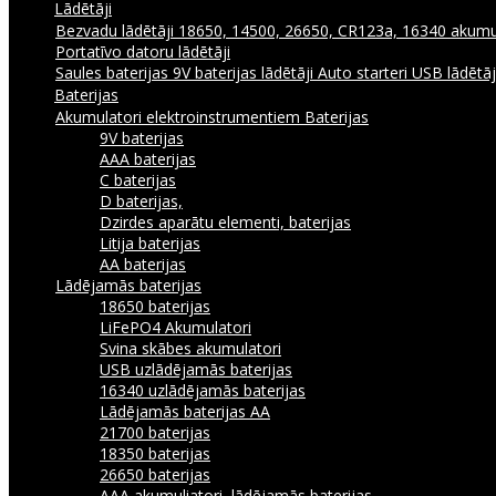
Lādētāji
Bezvadu lādētāji
18650, 14500, 26650, CR123a, 16340 akumul
Portatīvo datoru lādētāji
Saules baterijas
9V baterijas lādētāji
Auto starteri
USB lādētā
Baterijas
Akumulatori elektroinstrumentiem
Baterijas
9V baterijas
AAA baterijas
C baterijas
D baterijas,
Dzirdes aparātu elementi, baterijas
Litija baterijas
AA baterijas
Lādējamās baterijas
18650 baterijas
LiFePO4 Akumulatori
Svina skābes akumulatori
USB uzlādējamās baterijas
16340 uzlādējamās baterijas
Lādējamās baterijas AA
21700 baterijas
18350 baterijas
26650 baterijas
AAA akumuliatori, lādējamās baterijas