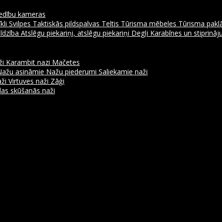
dību kameras
kli
Svilpes
Taktiskās pildspalvas
Teltis
Tūrisma mēbeles
Tūrisma pakl
līdzība
Atslēgu piekariņi, atslēgu piekariņi
Degļi
Karabīnes un stiprinā
ži
Karambit nazi
Mačetes
Nažu asināmie
Nažu piederumi
Saliekamie naži
aži
Virtuves naži
Zāģi
as skūšanās naži