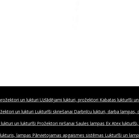
rožektori un lukturi
Uzlādējami lukturi, prožektori
Kabatas lukturīši un
ožektori un lukturi
Lukturīši skriešanai
Darbnīcu lukturi, darba lampas,
ukturi un lukturīši
Prožektori niršanai
Saules lampas
Ex Atex lukturīši
lukturis, lampas
Pārvietojamas apgaismes sistēmas
Lukturīši un lamp