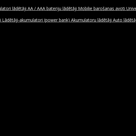
atori lādētāji
AA / AAA bateriju lādētāji
Mobilie barošanas avoti
Unive
ji
Lādētāji-akumulatori (power bank)
Akumulatoru lādētāji
Auto lādētāj