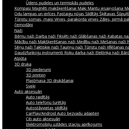
Ūdens pudeles un termiskās pudeles
Kompasi
Magnēti makšķerēšanai
Maki
Mantu iesaiņošana
Me
Odu lampas un ierīces
Pastaigu nūjas
Sildītāji
Šķiltavas
Šūpuļtī
Tūristu somas, maisi
Virves, parakorda virves
Zāles, pirmā pa
čemodāni
Naži
Bērnu naži
Darba naži
Fiksēti naži
Glābšanas naži
Kabatas na
Mācību naži
Makšķerēšanas naži
Medību naži
Mešanas naži
Sēņu naži
Taktiskie naži
Tauriņu naži
Tūristu naži
Vīlēšanas n
Daudzfunkciju instrumenti
Roku darba naži
Elektriķa naži
Bārd
Atpūta
3D druka
3D piederumi
3D printeri
Plastmasa 3D drukāšanai
Sveķi
Auto aksesuāri
Auto raidītāji
Auto telefonu turētāji
Autostāvvietas sildītāji
CarPlay/Android Auto bezvadu adapteri
Citi auto aksesuāri
Elektromobiļu uzlādes staciju aprīkojums