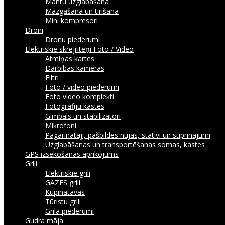
Mantu uzglabāšana
Mazgāšana un tīrīšana
Mini kompresori
Droni
Dronu piederumi
Elektriskie skrejriteņi
Foto / Video
Atmiņas kartes
Darbības kameras
Filtri
Foto / video piederumi
Foto video komplekti
Fotogrāfiju kastes
Gimbals un stabilizatori
Mikrofoni
Pagarinātāji, pašbildes nūjas, statīvi un stiprinājumi
Uzglabāšanas un transportēšanas somas, kastes
GPS izsekošanas aprīkojums
Grili
Elektriskie grili
GĀZES grili
Kūpinātavas
Tūristu grili
Grila piederumi
Gudra māja