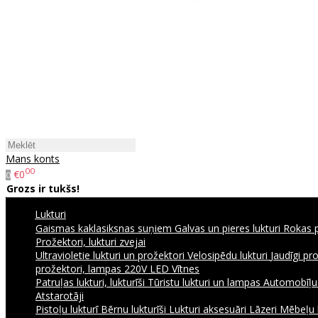
Mans konts
00
€0
0
Grozs ir tukšs!
Lukturi
Gaismas kaklasiksnas suņiem
Galvas un pieres lukturi
Rokas p
Prožektori, lukturi zvejai
Ultravioletie lukturi un prožektori
Velosipēdu lukturi
Jaudīgi pr
prožektori, lampas 220V
LED Vītnes
Patruļas lukturi, lukturīši
Tūristu lukturi un lampas
Automobīļu l
Atstarotāji
Pistoļu lukturī
Bērnu lukturīši
Lukturi aksesuāri
Lāzeri
Mēbeļu 