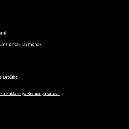
rumi
ojums
Binokļi un monokļi
es
Drošība
kti
Kakla sega
Kempingu virtuve