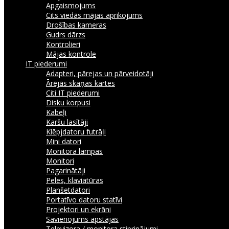
Apgaismojums
Cits viedās mājas aprīkojums
Drošības kameras
Gudrs dārzs
Kontrolieri
Mājas kontrole
IT piederumi
Adapteri, pārejas un pārveidotāji
Ārējās skaņas kartes
Citi IT piederumi
Disku korpusi
Kabeļi
Karšu lasītāji
Klēpjdatoru futrāļi
Mini datori
Monitora lampas
Monitori
Pagarinātāji
Peles, klaviatūras
Planšetdatori
Portatīvo datoru statīvi
Projektori un ekrāni
Savienojums apstājas
Televizora / monitora stiprinājumi