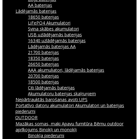
AA baterijas
Lādējamās baterijas
18650 baterijas
LiFePO4 Akumulatori
Svina skābes akumulatori
USB uzlādējamās baterijas
16340 uzlādējamās baterijas
Lādējamās baterijas AA
21700 baterijas
18350 baterijas
26650 baterijas
AAA akumuliatori, lādējamās baterijas
20700 baterijas
18500 baterijas
Citi lādējamās baterijas
Akumulatoru baterijas skaļruņiem
Nepārtrauktās barošanas avoti UPS
Portatīvo datoru akumulatori
Akumulatori un baterijas
piederumi
OUTDOOR
Mazākas somas, maki
Apavu furnitūra
Bērnu outdoor
aprīkojums
Binokļi un monokļi
Binokļa piederumi