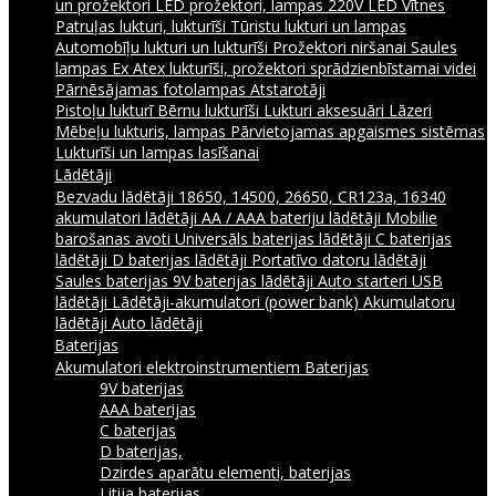
un prožektori
LED prožektori, lampas 220V
LED Vītnes
Patruļas lukturi, lukturīši
Tūristu lukturi un lampas
Automobīļu lukturi un lukturīši
Prožektori niršanai
Saules
lampas
Ex Atex lukturīši, prožektori sprādzienbīstamai videi
Pārnēsājamas fotolampas
Atstarotāji
Pistoļu lukturī
Bērnu lukturīši
Lukturi aksesuāri
Lāzeri
Mēbeļu lukturis, lampas
Pārvietojamas apgaismes sistēmas
Lukturīši un lampas lasīšanai
Lādētāji
Bezvadu lādētāji
18650, 14500, 26650, CR123a, 16340
akumulatori lādētāji
AA / AAA bateriju lādētāji
Mobilie
barošanas avoti
Universāls baterijas lādētāji
C baterijas
lādētāji
D baterijas lādētāji
Portatīvo datoru lādētāji
Saules baterijas
9V baterijas lādētāji
Auto starteri
USB
lādētāji
Lādētāji-akumulatori (power bank)
Akumulatoru
lādētāji
Auto lādētāji
Baterijas
Akumulatori elektroinstrumentiem
Baterijas
9V baterijas
AAA baterijas
C baterijas
D baterijas,
Dzirdes aparātu elementi, baterijas
Litija baterijas