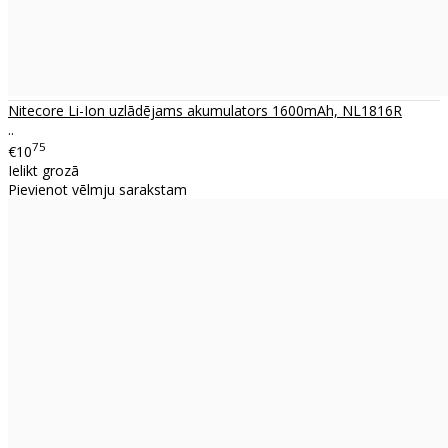
Nitecore Li-Ion uzlādējams akumulators 1600mAh, NL1816R
..
75
€10
Ielikt grozā
Pievienot vēlmju sarakstam