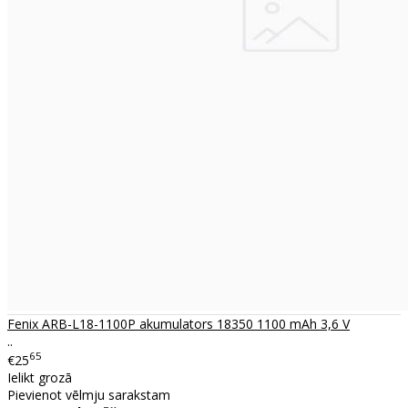
Fenix ARB-L18-1100P akumulators 18350 1100 mAh 3,6 V
..
65
€25
Ielikt grozā
Pievienot vēlmju sarakstam