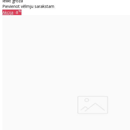
Ielikt grozā
Pievienot vēlmju sarakstam
%
Akcija
-8