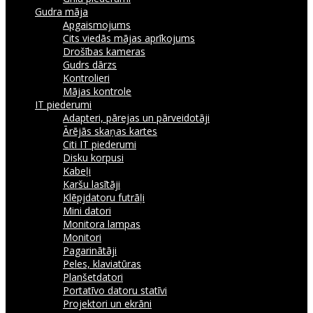
Gudra māja
Apgaismojums
Cits viedās mājas aprīkojums
Drošības kameras
Gudrs dārzs
Kontrolieri
Mājas kontrole
IT piederumi
Adapteri, pārejas un pārveidotāji
Ārējās skaņas kartes
Citi IT piederumi
Disku korpusi
Kabeļi
Karšu lasītāji
Klēpjdatoru futrāļi
Mini datori
Monitora lampas
Monitori
Pagarinātāji
Peles, klaviatūras
Planšetdatori
Portatīvo datoru statīvi
Projektori un ekrāni