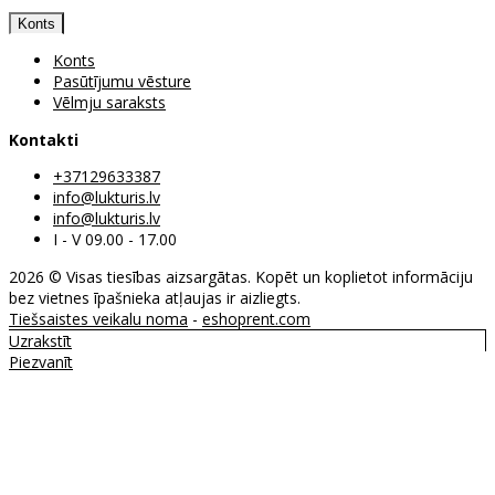
Konts
Konts
Pasūtījumu vēsture
Vēlmju saraksts
Kontakti
+37129633387
info@lukturis.lv
info@lukturis.lv
I - V 09.00 - 17.00
2026 © Visas tiesības aizsargātas. Kopēt un koplietot informāciju
bez vietnes īpašnieka atļaujas ir aizliegts.
Tiešsaistes veikalu noma
-
eshoprent.com
Uzrakstīt
Piezvanīt