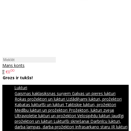
Mans konts
00
€0
0
Grozs ir tukšs!
Lukturi
Gaismas kaklasiksnas suņiem
Galvas un pieres lukturi
Rokas prožektori un lukturi
Uzlādējami lukturi, prožektori
Kabatas lukturīši un lukturi
Taktiskie lukturi, prožektori
Medību lukturi un prožektori
Prožektori, lukturi zvejai
Ultravioletie lukturi un prožektori
Velosipēdu lukturi
Jaudīgi
prožektori un lukturi
Lukturīši skriešanai
Darbnīcu lukturi,
darba lampas, darba prožektori
Infrasarkano staru IR lukturi