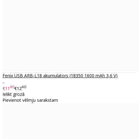
Fenix ​​USB ARB-L18 akumulators (18350 1600 mAh 3,6 V)
..
40
40
€11
€12
Ielikt grozā
Pievienot vēlmju sarakstam