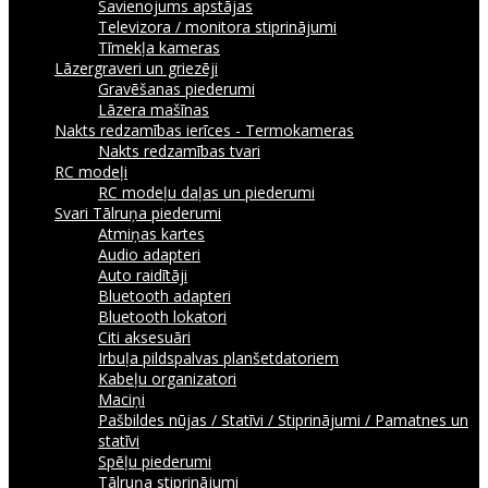
Savienojums apstājas
Televizora / monitora stiprinājumi
Tīmekļa kameras
Lāzergraveri un griezēji
Gravēšanas piederumi
Lāzera mašīnas
Nakts redzamības ierīces - Termokameras
Nakts redzamības tvari
RC modeļi
RC modeļu daļas un piederumi
Svari
Tālruņa piederumi
Atmiņas kartes
Audio adapteri
Auto raidītāji
Bluetooth adapteri
Bluetooth lokatori
Citi aksesuāri
Irbuļa pildspalvas planšetdatoriem
Kabeļu organizatori
Maciņi
Pašbildes nūjas / Statīvi / Stiprinājumi / Pamatnes un
statīvi
Spēļu piederumi
Tālruņa stiprinājumi