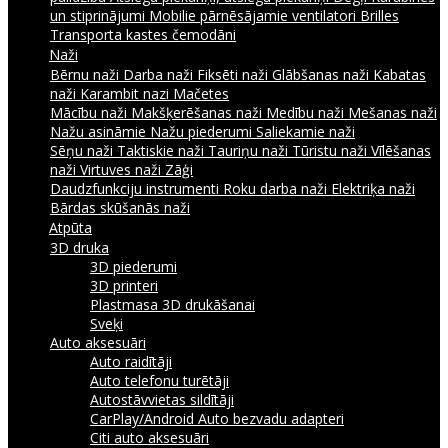
un stiprinājumi
Mobilie pārnēsājamie ventilatori
Brilles
Transporta kastes čemodāni
Naži
Bērnu naži
Darba naži
Fiksēti naži
Glābšanas naži
Kabatas
naži
Karambit nazi
Mačetes
Mācību naži
Makšķerēšanas naži
Medību naži
Mešanas naži
Nažu asināmie
Nažu piederumi
Saliekamie naži
Sēņu naži
Taktiskie naži
Tauriņu naži
Tūristu naži
Vīlēšanas
naži
Virtuves naži
Zāģi
Daudzfunkciju instrumenti
Roku darba naži
Elektriķa naži
Bārdas skūšanās naži
Atpūta
3D druka
3D piederumi
3D printeri
Plastmasa 3D drukāšanai
Sveķi
Auto aksesuāri
Auto raidītāji
Auto telefonu turētāji
Autostāvvietas sildītāji
CarPlay/Android Auto bezvadu adapteri
Citi auto aksesuāri