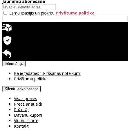
Jaunumu abonēšana
Esmu izlasījis un piekrītu
Privātuma politika
Ātra piegāde
Garantija precēm
Pieejama atgriešana
Informācija
Kā iegādāties - Pirkšanas noteikumi
Privātuma politika
Klientu apkalpošana
Visas preces
Prece ar atlaidi
Ražotāji
Dāvanu kuponi
Vietnes karte
Kontakti