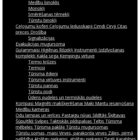
Medību binoklis
Monokļi
Smērēšanas tēmekļi
Tūristu binokļi
Ceļojumu koferi
Ceļojumu ledusskapji
Cimdi
Cirvji
Citas
preces
Drošība
Signalizācijas
Evakuācijas mugursoma
Guļammaisi
Higiēnas līdzekļi
Instrumenti
Izdzīvošanas
komplekti
Kakla sega
Kempingu virtuve
Termo krūzes
Termosi
Tūrisma ēdieni
Tūrisma virtuves instrumenti
Tūristu pannas
Tūristu podi
Ūdens pudeles un termiskās pudeles
Kompasi
Magnēti makšķerēšanai
Maki
Mantu iesaiņošana
Medību kameras
Odu lampas un ierīces
Pastaigu nūjas
Sildītāji
Šķiltavas
Šūpuļtīkli
Svilpes
Taktiskās pildspalvas
Teltis
Tūrisma
mēbeles
Tūrisma paklāji
Tūristu mugursomas
Tūristu somas, maisi
Virves, parakorda virves
Zāles, pirmā
palīdzība
Atslēgu piekariņi, atslēgu piekariņi
Degļi
Karabīnes