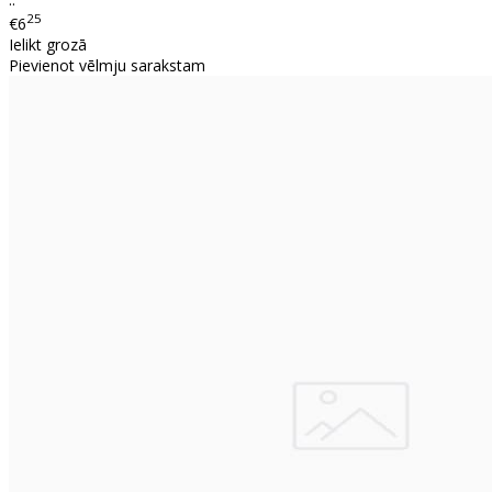
25
€6
Ielikt grozā
Pievienot vēlmju sarakstam