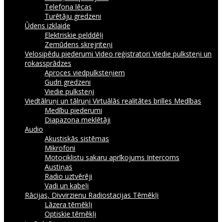
Telefona lēcas
Turētāju gredzeni
Ūdens izklaide
Elektriskie pelddēļi
Zemūdens skrejriteņi
Velosipēdu piederumi
Video reģistratori
Viedie pulksteņi un
rokassprādzes
Aproces viedpulksteņiem
Gudri gredzeni
Viedie pulksteņi
Viedtālruņi un tālruņi
Virtuālās realitātes brilles
Medības
Medību piederumi
Diapazona meklētāji
Audio
Akustiskās sistēmas
Mikrofoni
Motociklistu sakaru aprīkojums Intercoms
Austiņas
Radio uztvērēji
Vadi un kabeļi
Rācijas, Divvirzienu Radiostacijas
Tēmēkļi
Lāzera tēmēkļi
Optiskie tēmēkļi