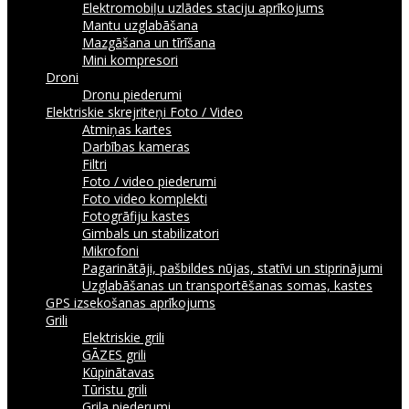
Elektromobiļu uzlādes staciju aprīkojums
Mantu uzglabāšana
Mazgāšana un tīrīšana
Mini kompresori
Droni
Dronu piederumi
Elektriskie skrejriteņi
Foto / Video
Atmiņas kartes
Darbības kameras
Filtri
Foto / video piederumi
Foto video komplekti
Fotogrāfiju kastes
Gimbals un stabilizatori
Mikrofoni
Pagarinātāji, pašbildes nūjas, statīvi un stiprinājumi
Uzglabāšanas un transportēšanas somas, kastes
GPS izsekošanas aprīkojums
Grili
Elektriskie grili
GĀZES grili
Kūpinātavas
Tūristu grili
Grila piederumi