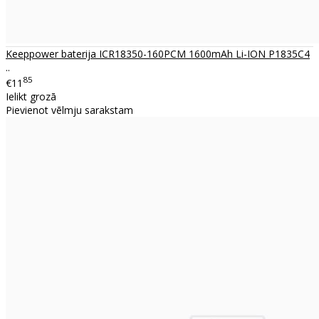
Keeppower baterija ICR18350-160PCM 1600mAh Li-ION P1835C4
..
85
€11
Ielikt grozā
Pievienot vēlmju sarakstam