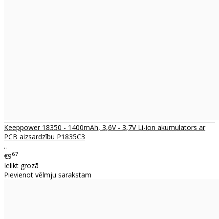
Keeppower 18350 - 1400mAh, 3,6V - 3,7V Li-ion akumulators ar
PCB aizsardzību P1835C3
..
67
€9
Ielikt grozā
Pievienot vēlmju sarakstam