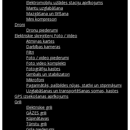
Elektromobiļu uzlādes staciju aprīkojums
Mantu uzglabāšana
Mazgāšana un tīrīšana
Mini kompresori
Droni
Dronu piederumi
Elektriskie skrejriteņi
Foto / Video
Atmiņas kartes
Darbības kameras
Filtri
Foto / video piederumi
Foto video komplekti
Fotogrāfiju kastes
Gimbals un stabilizatori
Mikrofoni
Pagarinātāji, pašbildes nūjas, statīvi un stiprinājumi
Uzglabāšanas un transportēšanas somas, kastes
GPS izsekošanas aprīkojums
Grili
Elektriskie grili
GĀZES grili
Kūpinātavas
Tūristu grili
Grila piederumi