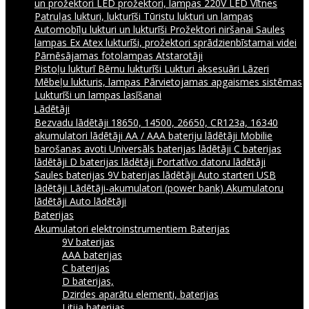
un prožektori
LED prožektori, lampas 220V
LED Vītnes
Patruļas lukturi, lukturīši
Tūristu lukturi un lampas
Automobīļu lukturi un lukturīši
Prožektori niršanai
Saules
lampas
Ex Atex lukturīši, prožektori sprādzienbīstamai videi
Pārnēsājamas fotolampas
Atstarotāji
Pistoļu lukturī
Bērnu lukturīši
Lukturi aksesuāri
Lāzeri
Mēbeļu lukturis, lampas
Pārvietojamas apgaismes sistēmas
Lukturīši un lampas lasīšanai
Lādētāji
Bezvadu lādētāji
18650, 14500, 26650, CR123a, 16340
akumulatori lādētāji
AA / AAA bateriju lādētāji
Mobilie
barošanas avoti
Universāls baterijas lādētāji
C baterijas
lādētāji
D baterijas lādētāji
Portatīvo datoru lādētāji
Saules baterijas
9V baterijas lādētāji
Auto starteri
USB
lādētāji
Lādētāji-akumulatori (power bank)
Akumulatoru
lādētāji
Auto lādētāji
Baterijas
Akumulatori elektroinstrumentiem
Baterijas
9V baterijas
AAA baterijas
C baterijas
D baterijas,
Dzirdes aparātu elementi, baterijas
Litija baterijas