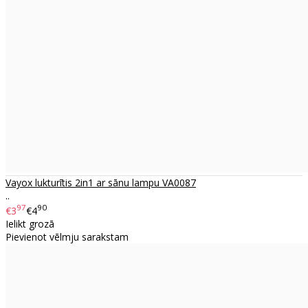
Vayox lukturītis 2in1 ar sānu lampu VA0087
..
97
90
€3
€4
Ielikt grozā
Pievienot vēlmju sarakstam