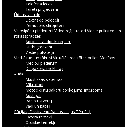
Telefona lēcas
Turētāju gredzeni
Ūdens izklaide
Elektriskie pelddēļi
Zemūdens skrejriteņi
Velosipēdu piederumi
Video reģistratori
Viedie pulksteņi un
rokassprādzes
Aproces viedpulksteņiem
Gudri gredzeni
Viedie pulksteņi
Viedtālruņi un tālruņi
Virtuālās realitātes brilles
Medības
Medību piederumi
Diapazona meklētāji
Audio
Akustiskās sistēmas
Mikrofoni
Motociklistu sakaru aprīkojums Intercoms
Austiņas
Radio uztvērēji
Vadi un kabeļi
Rācijas, Divvirzienu Radiostacijas
Tēmēkļi
Lāzera tēmēkļi
Optiskie tēmēkļi