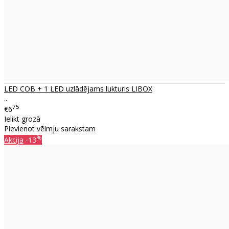
LED COB + 1 LED uzlādējams lukturis LIBOX
..
75
€6
Ielikt grozā
Pievienot vēlmju sarakstam
%
Akcija
-13