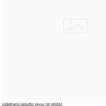
Uzlādējams lukturītis Vayox 1W VA0063