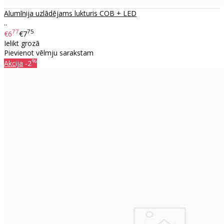
Alumīnija uzlādējams lukturis COB + LED
..
77
75
€6
€7
Ielikt grozā
Pievienot vēlmju sarakstam
%
Akcija
-2