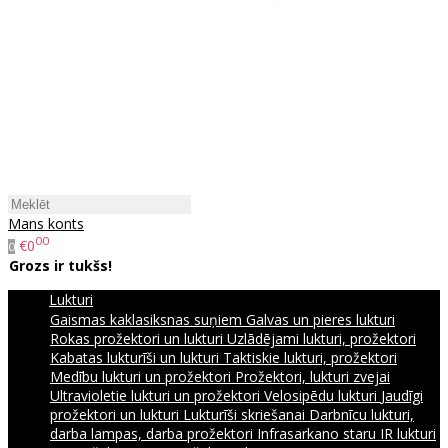
Mans konts
00
€0
0
Grozs ir tukšs!
Lukturi
Gaismas kaklasiksnas suņiem
Galvas un pieres lukturi
Rokas prožektori un lukturi
Uzlādējami lukturi, prožektori
Kabatas lukturīši un lukturi
Taktiskie lukturi, prožektori
Medību lukturi un prožektori
Prožektori, lukturi zvejai
Ultravioletie lukturi un prožektori
Velosipēdu lukturi
Jaudīgi
prožektori un lukturi
Lukturīši skriešanai
Darbnīcu lukturi,
darba lampas, darba prožektori
Infrasarkano staru IR lukturi