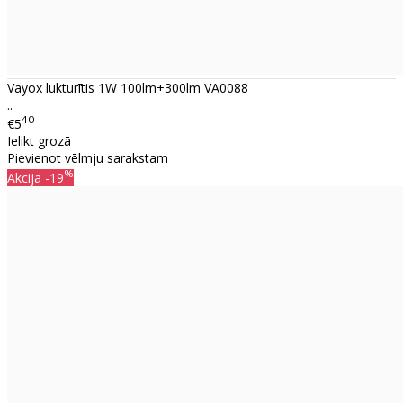
Vayox lukturītis 1W 100lm+300lm VA0088
..
40
€5
Ielikt grozā
Pievienot vēlmju sarakstam
%
Akcija
-19