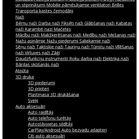
un stiprinājumi
Mobilie pārnēsājamie ventilatori
Brilles
Transporta kastes čemodāni
Naži
Bērnu naži
Darba naži
Fiksēti naži
Glābšanas naži
Kabatas
naži
Karambit nazi
Mačetes
Mācību naži
Makšķerēšanas naži
Medību naži
Mešanas naži
Nažu asināmie
Nažu piederumi
Saliekamie naži
Sēņu naži
Taktiskie naži
Tauriņu naži
Tūristu naži
Vīlēšanas
naži
Virtuves naži
Zāģi
Daudzfunkciju instrumenti
Roku darba naži
Elektriķa naži
Bārdas skūšanās naži
Atpūta
3D druka
3D piederumi
3D printeri
Plastmasa 3D drukāšanai
Sveķi
Auto aksesuāri
Auto raidītāji
Auto telefonu turētāji
Autostāvvietas sildītāji
CarPlay/Android Auto bezvadu adapteri
Citi auto aksesuāri