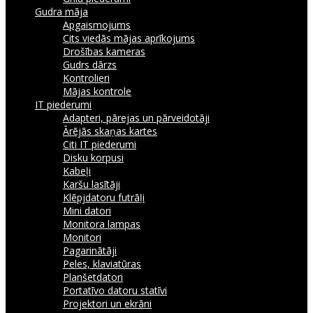
Gudra māja
Apgaismojums
Cits viedās mājas aprīkojums
Drošības kameras
Gudrs dārzs
Kontrolieri
Mājas kontrole
IT piederumi
Adapteri, pārejas un pārveidotāji
Ārējās skaņas kartes
Citi IT piederumi
Disku korpusi
Kabeļi
Karšu lasītāji
Klēpjdatoru futrāļi
Mini datori
Monitora lampas
Monitori
Pagarinātāji
Peles, klaviatūras
Planšetdatori
Portatīvo datoru statīvi
Projektori un ekrāni