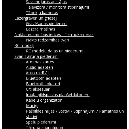
Savienojums apstājas
Televizora / monitora stiprinājumi
Tīmekļa kameras
Lāzergraveri un griezēji
Gravēšanas piederumi
Lāzera mašīnas
Nakts redzamības ierīces - Termokameras
Nakts redzamības tvari
RC modeļi
RC modeļu daļas un piederumi
Svari
Tālruņa piederumi
Atmiņas kartes
Audio adapteri
Auto raidītāji
Bluetooth adapteri
Bluetooth lokatori
Citi aksesuāri
Irbuļa pildspalvas planšetdatoriem
Kabeļu organizatori
Maciņi
Pašbildes nūjas / Statīvi / Stiprinājumi / Pamatnes un
statīvi
Spēļu piederumi
Tālruņa stiprinājumi