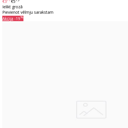
77
75
€3
€5
Ielikt grozā
Pievienot vēlmju sarakstam
%
Akcija
-19