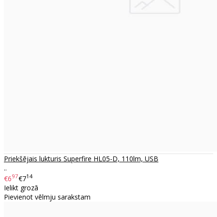
Priekšējais lukturis Superfire HL05-D, 110lm, USB
..
97
14
€6
€7
Ielikt grozā
Pievienot vēlmju sarakstam