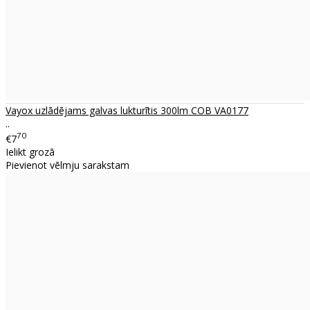
Vayox uzlādējams galvas lukturītis 300lm COB VA0177
..
70
€7
Ielikt grozā
Pievienot vēlmju sarakstam