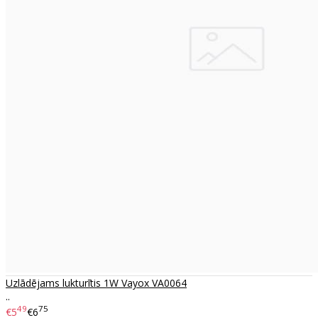
Uzlādējams lukturītis 1W Vayox VA0064
..
49
75
€5
€6