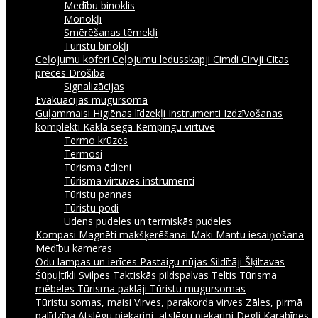
Medību binoklis
Monokļi
Smērēšanas tēmekļi
Tūristu binokļi
Ceļojumu koferi
Ceļojumu ledusskapji
Cimdi
Cirvji
Citas
preces
Drošība
Signalizācijas
Evakuācijas mugursoma
Guļammaisi
Higiēnas līdzekļi
Instrumenti
Izdzīvošanas
komplekti
Kakla sega
Kempingu virtuve
Termo krūzes
Termosi
Tūrisma ēdieni
Tūrisma virtuves instrumenti
Tūristu pannas
Tūristu podi
Ūdens pudeles un termiskās pudeles
Kompasi
Magnēti makšķerēšanai
Maki
Mantu iesaiņošana
Medību kameras
Odu lampas un ierīces
Pastaigu nūjas
Sildītāji
Šķiltavas
Šūpuļtīkli
Svilpes
Taktiskās pildspalvas
Teltis
Tūrisma
mēbeles
Tūrisma paklāji
Tūristu mugursomas
Tūristu somas, maisi
Virves, parakorda virves
Zāles, pirmā
palīdzība
Atslēgu piekariņi, atslēgu piekariņi
Degļi
Karabīnes