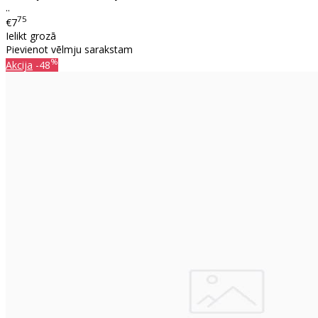
..
75
€7
Ielikt grozā
Pievienot vēlmju sarakstam
%
Akcija
-48