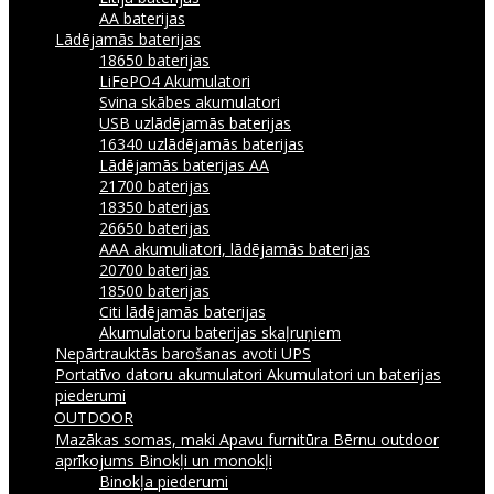
AA baterijas
Lādējamās baterijas
18650 baterijas
LiFePO4 Akumulatori
Svina skābes akumulatori
USB uzlādējamās baterijas
16340 uzlādējamās baterijas
Lādējamās baterijas AA
21700 baterijas
18350 baterijas
26650 baterijas
AAA akumuliatori, lādējamās baterijas
20700 baterijas
18500 baterijas
Citi lādējamās baterijas
Akumulatoru baterijas skaļruņiem
Nepārtrauktās barošanas avoti UPS
Portatīvo datoru akumulatori
Akumulatori un baterijas
piederumi
OUTDOOR
Mazākas somas, maki
Apavu furnitūra
Bērnu outdoor
aprīkojums
Binokļi un monokļi
Binokļa piederumi