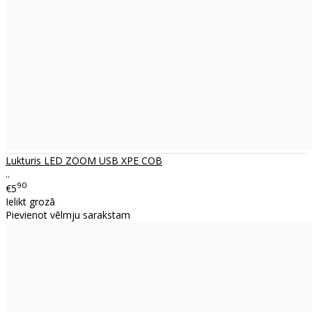
Lukturis LED ZOOM USB XPE COB
..
90
€5
Ielikt grozā
Pievienot vēlmju sarakstam