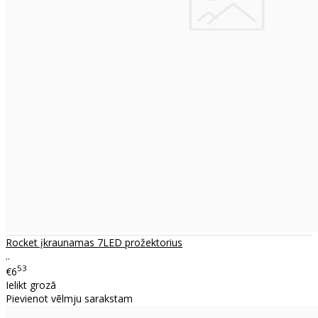
Rocket įkraunamas 7LED prožektorius
..
53
€6
Ielikt grozā
Pievienot vēlmju sarakstam