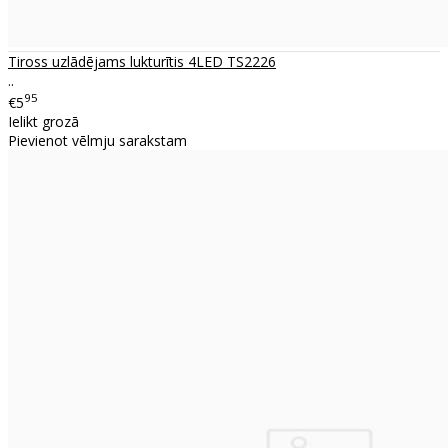
Tiross uzlādējams lukturītis 4LED TS2226
..
95
€5
Ielikt grozā
Pievienot vēlmju sarakstam