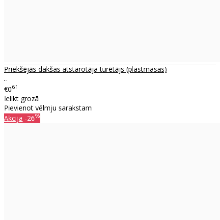
Priekšējās dakšas atstarotāja turētājs (plastmasas)
..
61
€0
Ielikt grozā
Pievienot vēlmju sarakstam
%
Akcija
-26