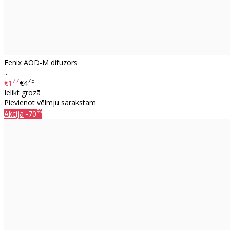
Fenix ​​AOD-M difuzors
..
77
75
€1
€4
Ielikt grozā
Pievienot vēlmju sarakstam
%
Akcija
-70