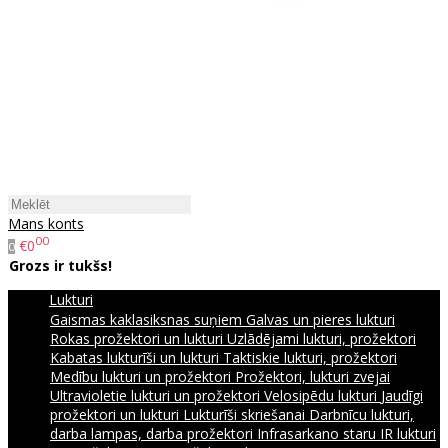
Mans konts
00
€0
0
Grozs ir tukšs!
Lukturi
Gaismas kaklasiksnas suņiem
Galvas un pieres lukturi
Rokas prožektori un lukturi
Uzlādējami lukturi, prožektori
Kabatas lukturīši un lukturi
Taktiskie lukturi, prožektori
Medību lukturi un prožektori
Prožektori, lukturi zvejai
Ultravioletie lukturi un prožektori
Velosipēdu lukturi
Jaudīgi
prožektori un lukturi
Lukturīši skriešanai
Darbnīcu lukturi,
darba lampas, darba prožektori
Infrasarkano staru IR lukturi