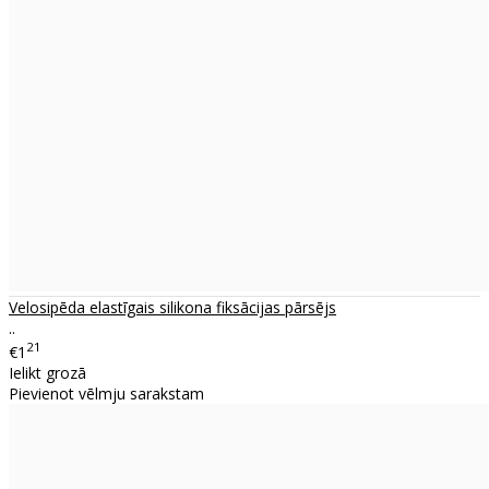
Velosipēda elastīgais silikona fiksācijas pārsējs
..
21
€1
Ielikt grozā
Pievienot vēlmju sarakstam