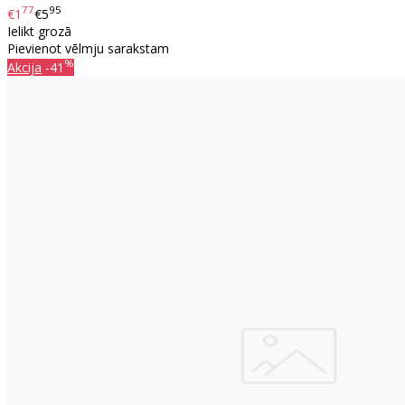
77
95
€1
€5
Ielikt grozā
Pievienot vēlmju sarakstam
%
Akcija
-41