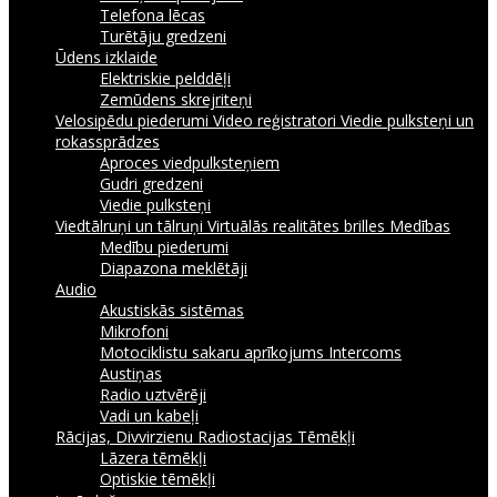
Telefona lēcas
Turētāju gredzeni
Ūdens izklaide
Elektriskie pelddēļi
Zemūdens skrejriteņi
Velosipēdu piederumi
Video reģistratori
Viedie pulksteņi un
rokassprādzes
Aproces viedpulksteņiem
Gudri gredzeni
Viedie pulksteņi
Viedtālruņi un tālruņi
Virtuālās realitātes brilles
Medības
Medību piederumi
Diapazona meklētāji
Audio
Akustiskās sistēmas
Mikrofoni
Motociklistu sakaru aprīkojums Intercoms
Austiņas
Radio uztvērēji
Vadi un kabeļi
Rācijas, Divvirzienu Radiostacijas
Tēmēkļi
Lāzera tēmēkļi
Optiskie tēmēkļi