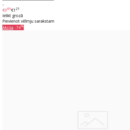
..
89
21
€0
€1
Ielikt grozā
Pievienot vēlmju sarakstam
%
Akcija
-74