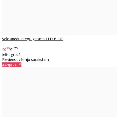
Velosipēdu riteņu gaisma LED BLUE
..
99
75
€0
€1
Ielikt grozā
Pievienot vēlmju sarakstam
%
Akcija
-43