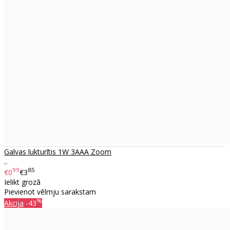
Galvas lukturītis 1W 3AAA Zoom
..
99
85
€0
€3
Ielikt grozā
Pievienot vēlmju sarakstam
%
Akcija
-43