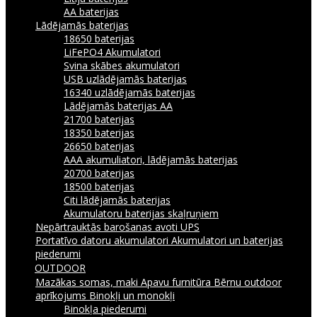
AA baterijas
Lādējamās baterijas
18650 baterijas
LiFePO4 Akumulatori
Svina skābes akumulatori
USB uzlādējamās baterijas
16340 uzlādējamās baterijas
Lādējamās baterijas AA
21700 baterijas
18350 baterijas
26650 baterijas
AAA akumuliatori, lādējamās baterijas
20700 baterijas
18500 baterijas
Citi lādējamās baterijas
Akumulatoru baterijas skaļruņiem
Nepārtrauktās barošanas avoti UPS
Portatīvo datoru akumulatori
Akumulatori un baterijas
piederumi
OUTDOOR
Mazākas somas, maki
Apavu furnitūra
Bērnu outdoor
aprīkojums
Binokļi un monokļi
Binokļa piederumi