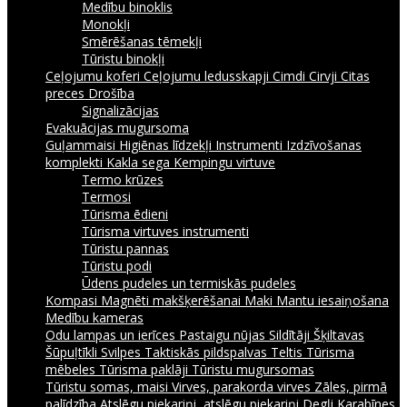
Medību binoklis
Monokļi
Smērēšanas tēmekļi
Tūristu binokļi
Ceļojumu koferi
Ceļojumu ledusskapji
Cimdi
Cirvji
Citas
preces
Drošība
Signalizācijas
Evakuācijas mugursoma
Guļammaisi
Higiēnas līdzekļi
Instrumenti
Izdzīvošanas
komplekti
Kakla sega
Kempingu virtuve
Termo krūzes
Termosi
Tūrisma ēdieni
Tūrisma virtuves instrumenti
Tūristu pannas
Tūristu podi
Ūdens pudeles un termiskās pudeles
Kompasi
Magnēti makšķerēšanai
Maki
Mantu iesaiņošana
Medību kameras
Odu lampas un ierīces
Pastaigu nūjas
Sildītāji
Šķiltavas
Šūpuļtīkli
Svilpes
Taktiskās pildspalvas
Teltis
Tūrisma
mēbeles
Tūrisma paklāji
Tūristu mugursomas
Tūristu somas, maisi
Virves, parakorda virves
Zāles, pirmā
palīdzība
Atslēgu piekariņi, atslēgu piekariņi
Degļi
Karabīnes