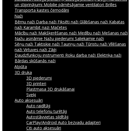
un stiprinājumi
Mobilie pārnēsājamie ventilatori
Brilles
Transporta kastes čemodāni
Naži
Bērnu naži
Darba naži
Fiksēti naži
Glābšanas naži
Kabatas
naži
Karambit nazi
Mačetes
Mācību naži
Makšķerēšanas naži
Medību naži
Mešanas naži
Nažu asināmie
Nažu piederumi
Saliekamie naži
Sēņu naži
Taktiskie naži
Tauriņu naži
Tūristu naži
Vīlēšanas
naži
Virtuves naži
Zāģi
Daudzfunkciju instrumenti
Roku darba naži
Elektriķa naži
Bārdas skūšanās naži
Atpūta
3D druka
3D piederumi
3D printeri
Plastmasa 3D drukāšanai
Sveķi
Auto aksesuāri
Auto raidītāji
Auto telefonu turētāji
Autostāvvietas sildītāji
CarPlay/Android Auto bezvadu adapteri
Citi auto aksesuāri