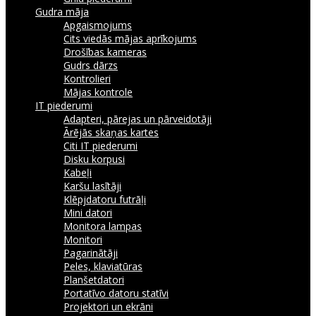
Gudra māja
Apgaismojums
Cits viedās mājas aprīkojums
Drošības kameras
Gudrs dārzs
Kontrolieri
Mājas kontrole
IT piederumi
Adapteri, pārejas un pārveidotāji
Ārējās skaņas kartes
Citi IT piederumi
Disku korpusi
Kabeļi
Karšu lasītāji
Klēpjdatoru futrāļi
Mini datori
Monitora lampas
Monitori
Pagarinātāji
Peles, klaviatūras
Planšetdatori
Portatīvo datoru statīvi
Projektori un ekrāni