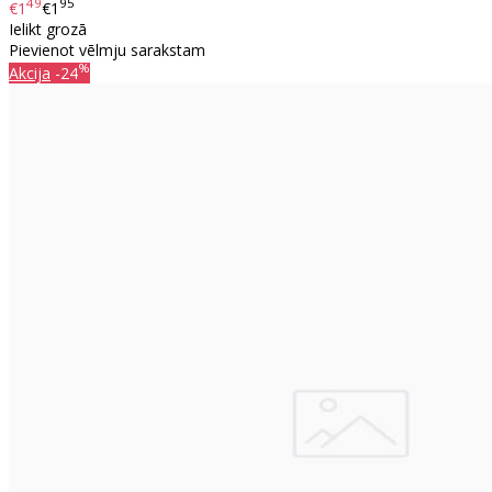
49
95
€1
€1
Ielikt grozā
Pievienot vēlmju sarakstam
%
Akcija
-24