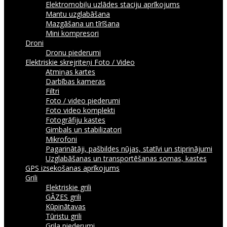
Elektromobiļu uzlādes staciju aprīkojums
Mantu uzglabāšana
Mazgāšana un tīrīšana
Mini kompresori
Droni
Dronu piederumi
Elektriskie skrejriteņi
Foto / Video
Atmiņas kartes
Darbības kameras
Filtri
Foto / video piederumi
Foto video komplekti
Fotogrāfiju kastes
Gimbals un stabilizatori
Mikrofoni
Pagarinātāji, pašbildes nūjas, statīvi un stiprinājumi
Uzglabāšanas un transportēšanas somas, kastes
GPS izsekošanas aprīkojums
Grili
Elektriskie grili
GĀZES grili
Kūpinātavas
Tūristu grili
Grila piederumi