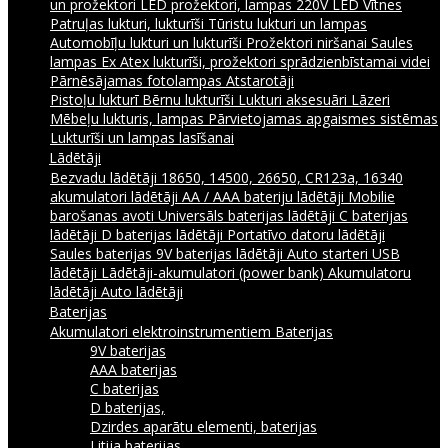
un prožektori
LED prožektori, lampas 220V
LED Vītnes
Patruļas lukturi, lukturīši
Tūristu lukturi un lampas
Automobīļu lukturi un lukturīši
Prožektori niršanai
Saules
lampas
Ex Atex lukturīši, prožektori sprādzienbīstamai videi
Pārnēsājamas fotolampas
Atstarotāji
Pistoļu lukturī
Bērnu lukturīši
Lukturi aksesuāri
Lāzeri
Mēbeļu lukturis, lampas
Pārvietojamas apgaismes sistēmas
Lukturīši un lampas lasīšanai
Lādētāji
Bezvadu lādētāji
18650, 14500, 26650, CR123a, 16340
akumulatori lādētāji
AA / AAA bateriju lādētāji
Mobilie
barošanas avoti
Universāls baterijas lādētāji
C baterijas
lādētāji
D baterijas lādētāji
Portatīvo datoru lādētāji
Saules baterijas
9V baterijas lādētāji
Auto starteri
USB
lādētāji
Lādētāji-akumulatori (power bank)
Akumulatoru
lādētāji
Auto lādētāji
Baterijas
Akumulatori elektroinstrumentiem
Baterijas
9V baterijas
AAA baterijas
C baterijas
D baterijas,
Dzirdes aparātu elementi, baterijas
Litija baterijas