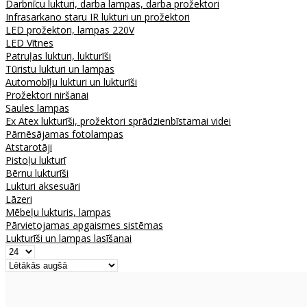
Darbnīcu lukturi, darba lampas, darba prožektori
Infrasarkano staru IR lukturi un prožektori
LED prožektori, lampas 220V
LED Vītnes
Patruļas lukturi, lukturīši
Tūristu lukturi un lampas
Automobīļu lukturi un lukturīši
Prožektori niršanai
Saules lampas
Ex Atex lukturīši, prožektori sprādzienbīstamai videi
Pārnēsājamas fotolampas
Atstarotāji
Pistoļu lukturī
Bērnu lukturīši
Lukturi aksesuāri
Lāzeri
Mēbeļu lukturis, lampas
Pārvietojamas apgaismes sistēmas
Lukturīši un lampas lasīšanai