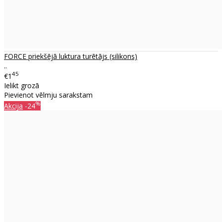
FORCE priekšējā luktura turētājs (silikons)
..
45
€1
Ielikt grozā
Pievienot vēlmju sarakstam
%
Akcija
-24