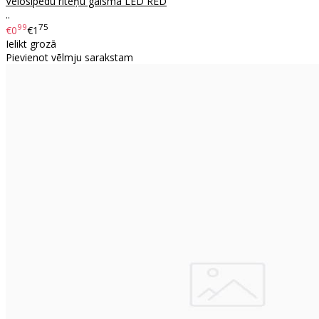
Velosipēdu riteņu gaisma LED RED
..
99
75
€0
€1
Ielikt grozā
Pievienot vēlmju sarakstam