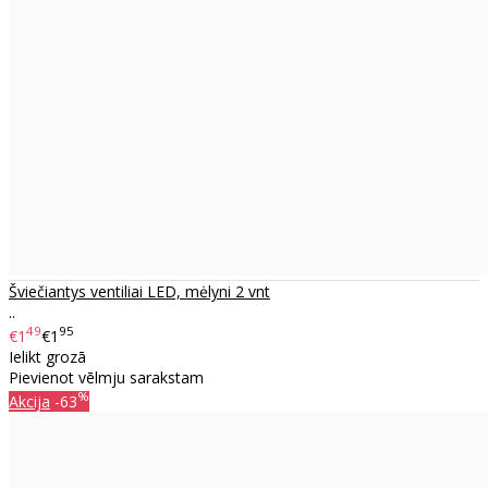
Šviečiantys ventiliai LED, mėlyni 2 vnt
..
49
95
€1
€1
Ielikt grozā
Pievienot vēlmju sarakstam
%
Akcija
-63