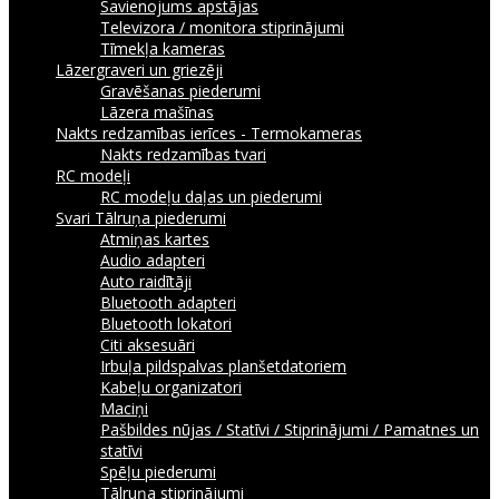
Savienojums apstājas
Televizora / monitora stiprinājumi
Tīmekļa kameras
Lāzergraveri un griezēji
Gravēšanas piederumi
Lāzera mašīnas
Nakts redzamības ierīces - Termokameras
Nakts redzamības tvari
RC modeļi
RC modeļu daļas un piederumi
Svari
Tālruņa piederumi
Atmiņas kartes
Audio adapteri
Auto raidītāji
Bluetooth adapteri
Bluetooth lokatori
Citi aksesuāri
Irbuļa pildspalvas planšetdatoriem
Kabeļu organizatori
Maciņi
Pašbildes nūjas / Statīvi / Stiprinājumi / Pamatnes un
statīvi
Spēļu piederumi
Tālruņa stiprinājumi