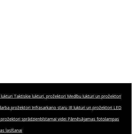
 lukturi
Taktiskie lukturi, prožektori
Medību lukturi un prožektori
 darba prožektori
Infrasarkano staru IR lukturi un prožektori
LED
, prožektori sprādzienbīstamai videi
Pārnēsājamas fotolampas
as lasīšanai