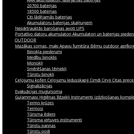
20700 baterijas
18500 baterijas
Citi lādējamās baterijas
Akumulatoru baterijas skaļruņiem
Nepārtrauktās barošanas avoti UPS
Portatīvo datoru akumulatori
Akumulatori un baterijas piede
OUTDOOR
Mazākas somas, maki
Apavu furnitūra
Bērnu outdoor aprīk
Binokļa piederumi
Medību binoklis
Monokļi
Smērēšanas tēmekļi
Tūristu binokļi
Ceļojumu koferi
Ceļojumu ledusskapji
Cimdi
Cirvji
Citas prec
Signalizācijas
Evakuācijas mugursoma
Guļammaisi
Higiēnas līdzekļi
Instrumenti
Izdzīvošanas komple
Termo krūzes
Termosi
Tūrisma ēdieni
Tūrisma virtuves instrumenti
Tūristu pannas
Tūristu podi