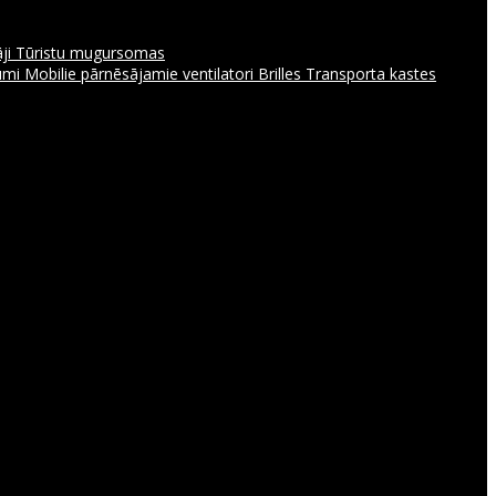
āji
Tūristu mugursomas
jumi
Mobilie pārnēsājamie ventilatori
Brilles
Transporta kastes