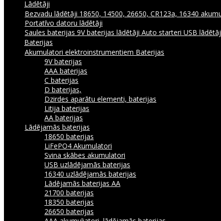
Lādētāji
Bezvadu lādētāji
18650, 14500, 26650, CR123a, 16340 akumul
Portatīvo datoru lādētāji
Saules baterijas
9V baterijas lādētāji
Auto starteri
USB lādētā
Baterijas
Akumulatori elektroinstrumentiem
Baterijas
9V baterijas
AAA baterijas
C baterijas
D baterijas,
Dzirdes aparātu elementi, baterijas
Litija baterijas
AA baterijas
Lādējamās baterijas
18650 baterijas
LiFePO4 Akumulatori
Svina skābes akumulatori
USB uzlādējamās baterijas
16340 uzlādējamās baterijas
Lādējamās baterijas AA
21700 baterijas
18350 baterijas
26650 baterijas
AAA akumuliatori, lādējamās baterijas