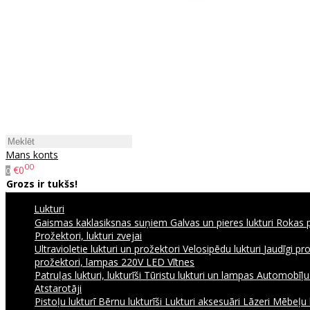
Mans konts
00
€0
0
Grozs ir tukšs!
Lukturi
Gaismas kaklasiksnas suņiem
Galvas un pieres lukturi
Rokas p
Prožektori, lukturi zvejai
Ultravioletie lukturi un prožektori
Velosipēdu lukturi
Jaudīgi pr
prožektori, lampas 220V
LED Vītnes
Patruļas lukturi, lukturīši
Tūristu lukturi un lampas
Automobīļu l
Atstarotāji
Pistoļu lukturī
Bērnu lukturīši
Lukturi aksesuāri
Lāzeri
Mēbeļu 