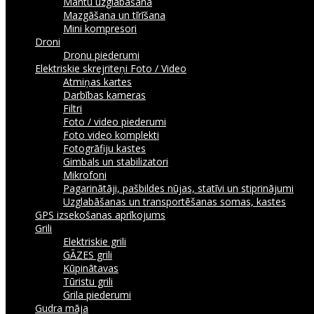
Mantu uzglabāšana
Mazgāšana un tīrīšana
Mini kompresori
Droni
Dronu piederumi
Elektriskie skrejriteņi
Foto / Video
Atmiņas kartes
Darbības kameras
Filtri
Foto / video piederumi
Foto video komplekti
Fotogrāfiju kastes
Gimbals un stabilizatori
Mikrofoni
Pagarinātāji, pašbildes nūjas, statīvi un stiprinājumi
Uzglabāšanas un transportēšanas somas, kastes
GPS izsekošanas aprīkojums
Grili
Elektriskie grili
GĀZES grili
Kūpinātavas
Tūristu grili
Grila piederumi
Gudra māja