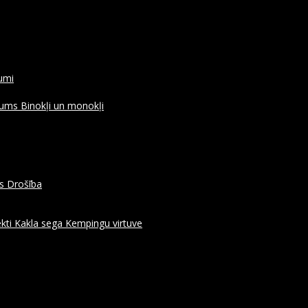
rumi
ojums
Binokļi un monokļi
es
Drošība
kti
Kakla sega
Kempingu virtuve