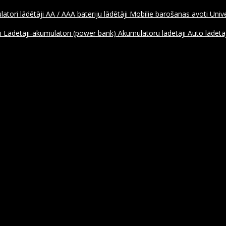
atori lādētāji
AA / AAA bateriju lādētāji
Mobilie barošanas avoti
Unive
ji
Lādētāji-akumulatori (power bank)
Akumulatoru lādētāji
Auto lādētāj