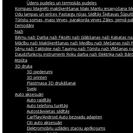
Ūdens pudeles un termiskās pudeles
Kompasi
Magnēti makšķerēšanai
Maki
Mantu iesaiņošana
Me
Odu lampas un ierīces
Pastaigu nūjas
Sildītāji
Šķiltavas
Šūpuļtī
Tūristu somas, maisi
Virves, parakorda virves
Zāles, pirmā pa
čemodāni
Naži
Bērnu naži
Darba naži
Fiksēti naži
Glābšanas naži
Kabatas na
Mācību naži
Makšķerēšanas naži
Medību naži
Mešanas naži
Sēņu naži
Taktiskie naži
Tauriņu naži
Tūristu naži
Vīlēšanas n
Daudzfunkciju instrumenti
Roku darba naži
Elektriķa naži
Bārd
Atpūta
3D druka
3D piederumi
3D printeri
Plastmasa 3D drukāšanai
Sveķi
Auto aksesuāri
Auto raidītāji
Auto telefonu turētāji
Autostāvvietas sildītāji
CarPlay/Android Auto bezvadu adapteri
Citi auto aksesuāri
Elektromobiļu uzlādes staciju aprīkojums