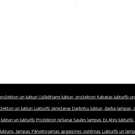
rožektori un lukturi
Uzlādējami lukturi, prožektori
Kabatas lukturīši un
ožektori un lukturi
Lukturīši skriešanai
Darbnīcu lukturi, darba lampas,
ukturi un lukturīši
Prožektori niršanai
Saules lampas
Ex Atex lukturīši
lukturis, lampas
Pārvietojamas apgaismes sistēmas
Lukturīši un lamp