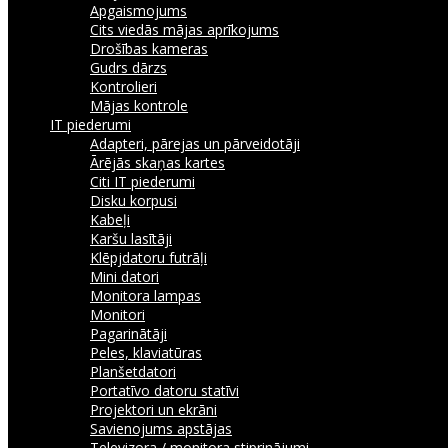
Apgaismojums
Cits viedās mājas aprīkojums
Drošības kameras
Gudrs dārzs
Kontrolieri
Mājas kontrole
IT piederumi
Adapteri, pārejas un pārveidotāji
Ārējās skaņas kartes
Citi IT piederumi
Disku korpusi
Kabeļi
Karšu lasītāji
Klēpjdatoru futrāļi
Mini datori
Monitora lampas
Monitori
Pagarinātāji
Peles, klaviatūras
Planšetdatori
Portatīvo datoru statīvi
Projektori un ekrāni
Savienojums apstājas
Televizora / monitora stiprinājumi