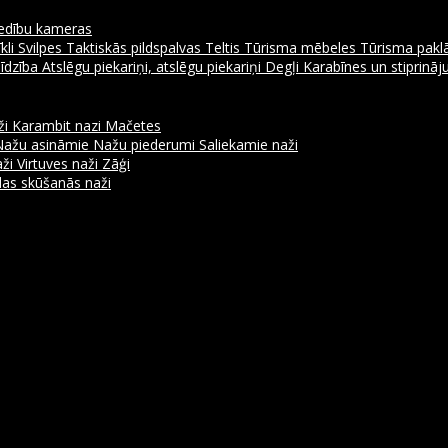
dību kameras
kli
Svilpes
Taktiskās pildspalvas
Teltis
Tūrisma mēbeles
Tūrisma pakl
līdzība
Atslēgu piekariņi, atslēgu piekariņi
Degļi
Karabīnes un stiprinā
ži
Karambit nazi
Mačetes
Nažu asināmie
Nažu piederumi
Saliekamie naži
aži
Virtuves naži
Zāģi
as skūšanās naži