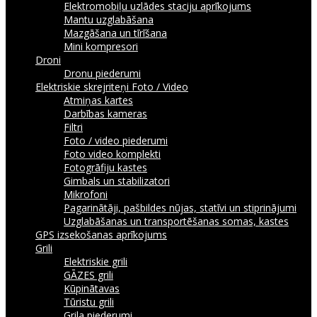
Elektromobiļu uzlādes staciju aprīkojums
Mantu uzglabāšana
Mazgāšana un tīrīšana
Mini kompresori
Droni
Dronu piederumi
Elektriskie skrejriteņi
Foto / Video
Atmiņas kartes
Darbības kameras
Filtri
Foto / video piederumi
Foto video komplekti
Fotogrāfiju kastes
Gimbals un stabilizatori
Mikrofoni
Pagarinātāji, pašbildes nūjas, statīvi un stiprinājumi
Uzglabāšanas un transportēšanas somas, kastes
GPS izsekošanas aprīkojums
Grili
Elektriskie grili
GĀZES grili
Kūpinātavas
Tūristu grili
Grila piederumi