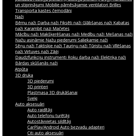
un stiprinājumi
Mobilie pārnēsājamie ventilatori
Brilles
Transporta kastes čemodāni
Naži
Bērnu naži
Darba naži
Fiksēti naži
Glābšanas naži
Kabatas
naži
Karambit nazi
Mačetes
Mācību naži
Makšķerēšanas naži
Medību naži
Mešanas naži
Nažu asināmie
Nažu piederumi
Saliekamie naži
Sēņu naži
Taktiskie naži
Tauriņu naži
Tūristu naži
Vīlēšanas
naži
Virtuves naži
Zāģi
Daudzfunkciju instrumenti
Roku darba naži
Elektriķa naži
Bārdas skūšanās naži
Atpūta
3D druka
3D piederumi
3D printeri
Plastmasa 3D drukāšanai
Sveķi
Auto aksesuāri
Auto raidītāji
Auto telefonu turētāji
Autostāvvietas sildītāji
CarPlay/Android Auto bezvadu adapteri
Citi auto aksesuāri