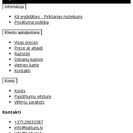
Pieejama atgriešana
Informācija
Kā iegādāties - Pirkšanas noteikumi
Privātuma politika
Klientu apkalpošana
Visas preces
Prece ar atlaidi
Ražotāji
Dāvanu kuponi
Vietnes karte
Kontakti
Konts
Konts
Pasūtījumu vēsture
Vēlmju saraksts
Kontakti
+37129633387
info@lukturis.lv