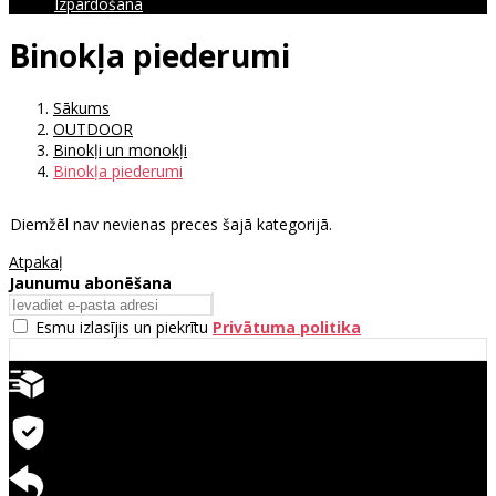
Izpārdošana
Binokļa piederumi
Sākums
OUTDOOR
Binokļi un monokļi
Binokļa piederumi
Diemžēl nav nevienas preces šajā kategorijā.
Atpakaļ
Jaunumu abonēšana
Esmu izlasījis un piekrītu
Privātuma politika
Ātra piegāde
Garantija precēm