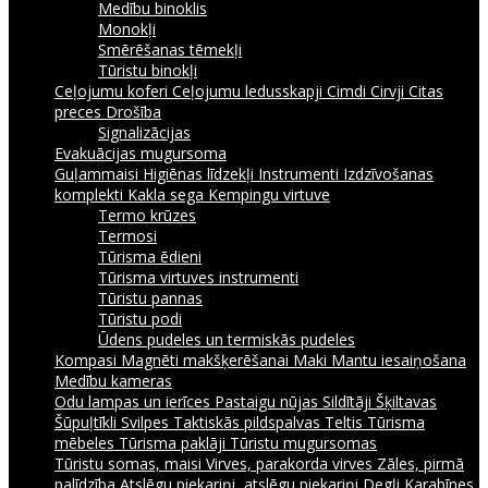
Medību binoklis
Monokļi
Smērēšanas tēmekļi
Tūristu binokļi
Ceļojumu koferi
Ceļojumu ledusskapji
Cimdi
Cirvji
Citas
preces
Drošība
Signalizācijas
Evakuācijas mugursoma
Guļammaisi
Higiēnas līdzekļi
Instrumenti
Izdzīvošanas
komplekti
Kakla sega
Kempingu virtuve
Termo krūzes
Termosi
Tūrisma ēdieni
Tūrisma virtuves instrumenti
Tūristu pannas
Tūristu podi
Ūdens pudeles un termiskās pudeles
Kompasi
Magnēti makšķerēšanai
Maki
Mantu iesaiņošana
Medību kameras
Odu lampas un ierīces
Pastaigu nūjas
Sildītāji
Šķiltavas
Šūpuļtīkli
Svilpes
Taktiskās pildspalvas
Teltis
Tūrisma
mēbeles
Tūrisma paklāji
Tūristu mugursomas
Tūristu somas, maisi
Virves, parakorda virves
Zāles, pirmā
palīdzība
Atslēgu piekariņi, atslēgu piekariņi
Degļi
Karabīnes