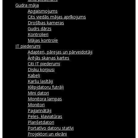
Gudra māja
Apgaismojums
Cits viedās mājas aprīkojums
Drošības kameras
Gudrs dārzs
Kontrolieri
Mājas kontrole
IT piederumi
Adapteri, pārejas un pārveidotāji
Ārējās skaņas kartes
Citi IT piederumi
Disku korpusi
Kabeļi
Karšu lasītāji
Klēpjdatoru futrāļi
Mini datori
Monitora lampas
Monitori
Pagarinātāji
Peles, klaviatūras
Planšetdatori
Portatīvo datoru statīvi
Projektori un ekrāni