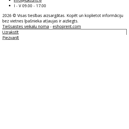
info@lukturis.lv
I - V 09.00 - 17.00
2026 © Visas tiesības aizsargātas. Kopēt un koplietot informāciju
bez vietnes īpašnieka atļaujas ir aizliegts.
Tiešsaistes veikalu noma
-
eshoprent.com
Uzrakstīt
Piezvanīt