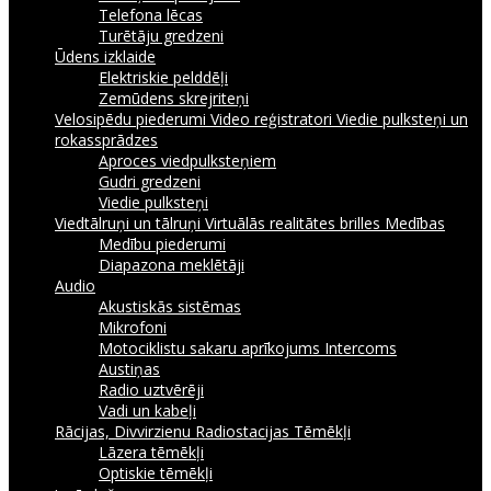
Telefona lēcas
Turētāju gredzeni
Ūdens izklaide
Elektriskie pelddēļi
Zemūdens skrejriteņi
Velosipēdu piederumi
Video reģistratori
Viedie pulksteņi un
rokassprādzes
Aproces viedpulksteņiem
Gudri gredzeni
Viedie pulksteņi
Viedtālruņi un tālruņi
Virtuālās realitātes brilles
Medības
Medību piederumi
Diapazona meklētāji
Audio
Akustiskās sistēmas
Mikrofoni
Motociklistu sakaru aprīkojums Intercoms
Austiņas
Radio uztvērēji
Vadi un kabeļi
Rācijas, Divvirzienu Radiostacijas
Tēmēkļi
Lāzera tēmēkļi
Optiskie tēmēkļi