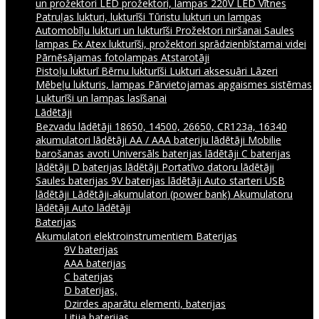
un prožektori
LED prožektori, lampas 220V
LED Vītnes
Patruļas lukturi, lukturīši
Tūristu lukturi un lampas
Automobīļu lukturi un lukturīši
Prožektori niršanai
Saules
lampas
Ex Atex lukturīši, prožektori sprādzienbīstamai videi
Pārnēsājamas fotolampas
Atstarotāji
Pistoļu lukturī
Bērnu lukturīši
Lukturi aksesuāri
Lāzeri
Mēbeļu lukturis, lampas
Pārvietojamas apgaismes sistēmas
Lukturīši un lampas lasīšanai
Lādētāji
Bezvadu lādētāji
18650, 14500, 26650, CR123a, 16340
akumulatori lādētāji
AA / AAA bateriju lādētāji
Mobilie
barošanas avoti
Universāls baterijas lādētāji
C baterijas
lādētāji
D baterijas lādētāji
Portatīvo datoru lādētāji
Saules baterijas
9V baterijas lādētāji
Auto starteri
USB
lādētāji
Lādētāji-akumulatori (power bank)
Akumulatoru
lādētāji
Auto lādētāji
Baterijas
Akumulatori elektroinstrumentiem
Baterijas
9V baterijas
AAA baterijas
C baterijas
D baterijas,
Dzirdes aparātu elementi, baterijas
Litija baterijas