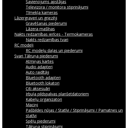
Savienojums apstājas
Televizora / monitora stiprinājumi
Tīmekļa kameras
Lāzergraveri un griezēji
Gravēšanas piederumi
Lāzera mašīnas
Nakts redzamības ierīces - Termokameras
Nakts redzamības tvari
RC modeļi
RC modeļu daļas un piederumi
Svari
Tālruņa piederumi
Atmiņas kartes
Audio adapteri
Auto raidītāji
Bluetooth adapteri
Bluetooth lokatori
Citi aksesuāri
Irbuļa pildspalvas planšetdatoriem
Kabeļu organizatori
Maciņi
Pašbildes nūjas / Statīvi / Stiprinājumi / Pamatnes un
statīvi
Spēļu piederumi
Tālruņa stiprinājumi