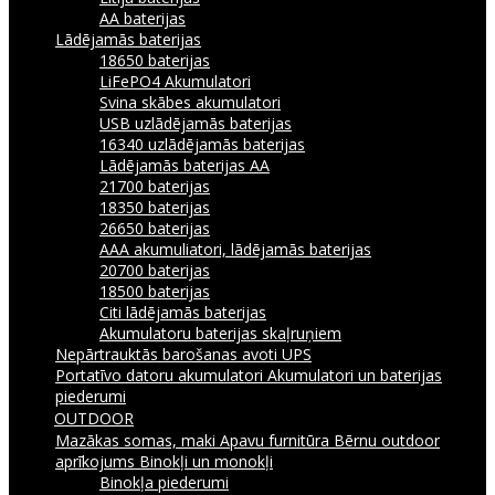
AA baterijas
Lādējamās baterijas
18650 baterijas
LiFePO4 Akumulatori
Svina skābes akumulatori
USB uzlādējamās baterijas
16340 uzlādējamās baterijas
Lādējamās baterijas AA
21700 baterijas
18350 baterijas
26650 baterijas
AAA akumuliatori, lādējamās baterijas
20700 baterijas
18500 baterijas
Citi lādējamās baterijas
Akumulatoru baterijas skaļruņiem
Nepārtrauktās barošanas avoti UPS
Portatīvo datoru akumulatori
Akumulatori un baterijas
piederumi
OUTDOOR
Mazākas somas, maki
Apavu furnitūra
Bērnu outdoor
aprīkojums
Binokļi un monokļi
Binokļa piederumi