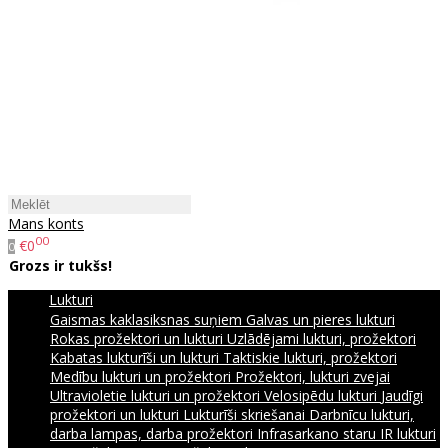
Mans konts
00
€0
0
Grozs ir tukšs!
Lukturi
Gaismas kaklasiksnas suņiem
Galvas un pieres lukturi
Rokas prožektori un lukturi
Uzlādējami lukturi, prožektori
Kabatas lukturīši un lukturi
Taktiskie lukturi, prožektori
Medību lukturi un prožektori
Prožektori, lukturi zvejai
Ultravioletie lukturi un prožektori
Velosipēdu lukturi
Jaudīgi
prožektori un lukturi
Lukturīši skriešanai
Darbnīcu lukturi,
darba lampas, darba prožektori
Infrasarkano staru IR lukturi