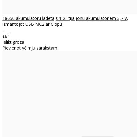
18650 akumulatoru lādētājs 1-2 litija jonu akumulatoriem 3,7 V,
izmantojot USB MC2 ar C tipu
..
99
€6
Ielikt grozā
Pievienot vēlmju sarakstam