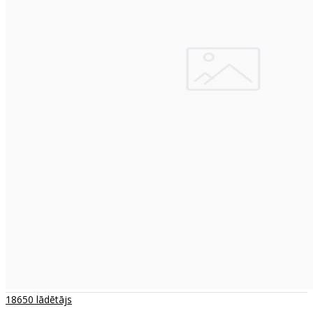
18650 lādētājs
..