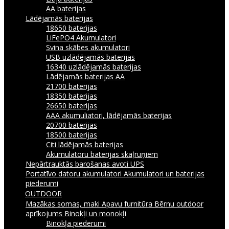
AA baterijas
Lādējamās baterijas
18650 baterijas
LiFePO4 Akumulatori
Svina skābes akumulatori
USB uzlādējamās baterijas
16340 uzlādējamās baterijas
Lādējamās baterijas AA
21700 baterijas
18350 baterijas
26650 baterijas
AAA akumuliatori, lādējamās baterijas
20700 baterijas
18500 baterijas
Citi lādējamās baterijas
Akumulatoru baterijas skaļruņiem
Nepārtrauktās barošanas avoti UPS
Portatīvo datoru akumulatori
Akumulatori un baterijas
piederumi
OUTDOOR
Mazākas somas, maki
Apavu furnitūra
Bērnu outdoor
aprīkojums
Binokļi un monokļi
Binokļa piederumi