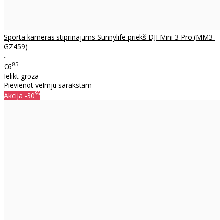
Sporta kameras stiprinājums Sunnylife priekš DJI Mini 3 Pro (MM3-
GZ459)
..
85
€6
Ielikt grozā
Pievienot vēlmju sarakstam
%
Akcija
-30