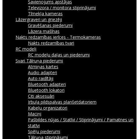
Savienojums apstājas
Televizora / monitora stiprinājumi
Tīmekļa kameras
Lāzergraveri un griezēji
Gravēšanas piederumi
Lāzera mašīnas
Nakts redzamības ierīces - Termokameras
Nakts redzamības tvari
RC modeļi
RC modeļu daļas un piederumi
Svari
Tālruņa piederumi
Atmiņas kartes
Audio adapteri
Auto raidītāji
Bluetooth adapteri
Bluetooth lokatori
Citi aksesuāri
Irbuļa pildspalvas planšetdatoriem
Kabeļu organizatori
Maciņi
Pašbildes nūjas / Statīvi / Stiprinājumi / Pamatnes un
statīvi
Spēļu piederumi
Tālruņa stiprinājumi