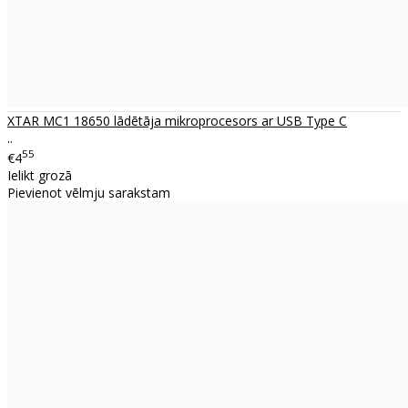
XTAR MC1 18650 lādētāja mikroprocesors ar USB Type C
..
55
€4
Ielikt grozā
Pievienot vēlmju sarakstam