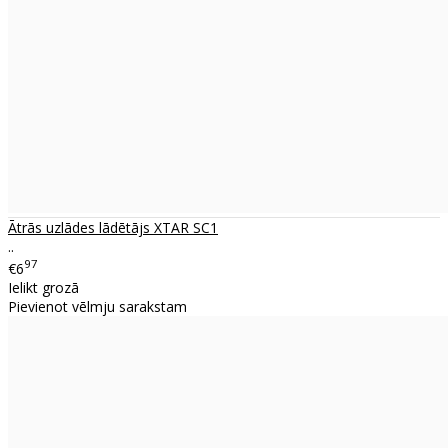
Ātrās uzlādes lādētājs XTAR SC1
..
97
€6
Ielikt grozā
Pievienot vēlmju sarakstam