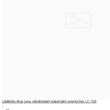
Lādētājs litija jonu cilindriskām baterijām everActive LC-100
..