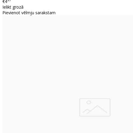
97
€4
Ielikt grozā
Pievienot vēlmju sarakstam