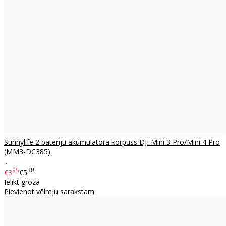
Sunnylife 2 bateriju akumulatora korpuss DJI Mini 3 Pro/Mini 4 Pro
(MM3-DC385)
..
95
38
€3
€5
Ielikt grozā
Pievienot vēlmju sarakstam