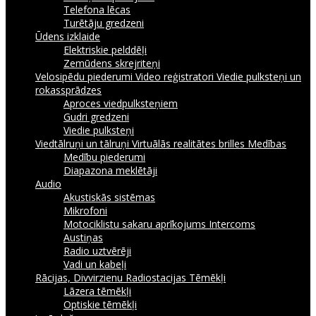
Telefona lēcas
Turētāju gredzeni
Ūdens izklaide
Elektriskie pelddēļi
Zemūdens skrejriteņi
Velosipēdu piederumi
Video reģistratori
Viedie pulksteņi un
rokassprādzes
Aproces viedpulksteņiem
Gudri gredzeni
Viedie pulksteņi
Viedtālruņi un tālruņi
Virtuālās realitātes brilles
Medības
Medību piederumi
Diapazona meklētāji
Audio
Akustiskās sistēmas
Mikrofoni
Motociklistu sakaru aprīkojums Intercoms
Austiņas
Radio uztvērēji
Vadi un kabeļi
Rācijas, Divvirzienu Radiostacijas
Tēmēkļi
Lāzera tēmēkļi
Optiskie tēmēkļi