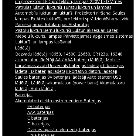
un prožektori
LED prožektori, lampas 220V
LED Vītnes
Patruļas lukturi, lukturīši
Tūristu lukturi un lampas
Automobīļu lukturi un lukturīši
Prožektori niršanai
Saules
lampas
Ex Atex lukturīši, prožektori sprādzienbīstamai videi
Pārnēsājamas fotolampas
Atstarotāji
Pistoļu lukturī
Bērnu lukturīši
Lukturi aksesuāri
Lāzeri
Mēbeļu lukturis, lampas
Pārvietojamas apgaismes sistēmas
Lukturīši un lampas lasīšanai
Lādētāji
Bezvadu lādētāji
18650, 14500, 26650, CR123a, 16340
akumulatori lādētāji
AA / AAA bateriju lādētāji
Mobilie
barošanas avoti
Universāls baterijas lādētāji
C baterijas
lādētāji
D baterijas lādētāji
Portatīvo datoru lādētāji
Saules baterijas
9V baterijas lādētāji
Auto starteri
USB
lādētāji
Lādētāji-akumulatori (power bank)
Akumulatoru
lādētāji
Auto lādētāji
Baterijas
Akumulatori elektroinstrumentiem
Baterijas
9V baterijas
AAA baterijas
C baterijas
D baterijas,
Dzirdes aparātu elementi, baterijas
Litija baterijas