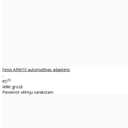
Fenix ARW10 automašīnas adapteris
..
25
€5
Ielikt grozā
Pievienot vēlmju sarakstam