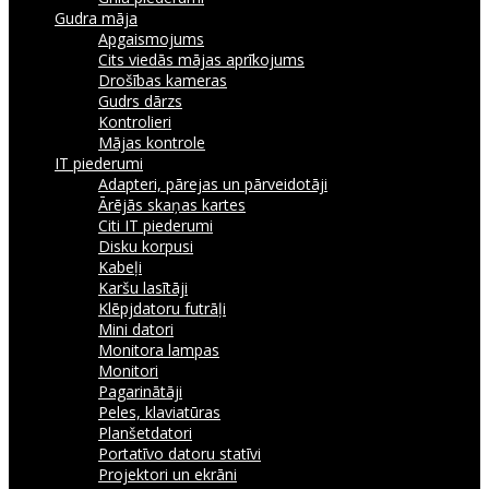
Gudra māja
Apgaismojums
Cits viedās mājas aprīkojums
Drošības kameras
Gudrs dārzs
Kontrolieri
Mājas kontrole
IT piederumi
Adapteri, pārejas un pārveidotāji
Ārējās skaņas kartes
Citi IT piederumi
Disku korpusi
Kabeļi
Karšu lasītāji
Klēpjdatoru futrāļi
Mini datori
Monitora lampas
Monitori
Pagarinātāji
Peles, klaviatūras
Planšetdatori
Portatīvo datoru statīvi
Projektori un ekrāni