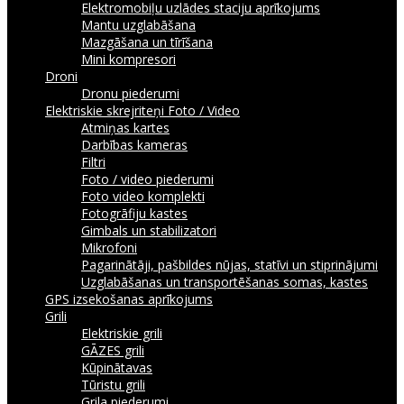
Elektromobiļu uzlādes staciju aprīkojums
Mantu uzglabāšana
Mazgāšana un tīrīšana
Mini kompresori
Droni
Dronu piederumi
Elektriskie skrejriteņi
Foto / Video
Atmiņas kartes
Darbības kameras
Filtri
Foto / video piederumi
Foto video komplekti
Fotogrāfiju kastes
Gimbals un stabilizatori
Mikrofoni
Pagarinātāji, pašbildes nūjas, statīvi un stiprinājumi
Uzglabāšanas un transportēšanas somas, kastes
GPS izsekošanas aprīkojums
Grili
Elektriskie grili
GĀZES grili
Kūpinātavas
Tūristu grili
Grila piederumi