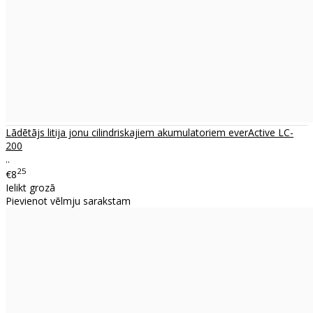
Lādētājs litija jonu cilindriskajiem akumulatoriem everActive LC-
200
..
25
€8
Ielikt grozā
Pievienot vēlmju sarakstam