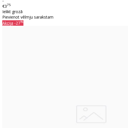
75
€3
Ielikt grozā
Pievienot vēlmju sarakstam
%
Akcija
-27