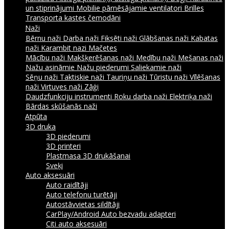
un stiprinājumi
Mobilie pārnēsājamie ventilatori
Brilles
Transporta kastes čemodāni
Naži
Bērnu naži
Darba naži
Fiksēti naži
Glābšanas naži
Kabatas
naži
Karambit nazi
Mačetes
Mācību naži
Makšķerēšanas naži
Medību naži
Mešanas naži
Nažu asināmie
Nažu piederumi
Saliekamie naži
Sēņu naži
Taktiskie naži
Tauriņu naži
Tūristu naži
Vīlēšanas
naži
Virtuves naži
Zāģi
Daudzfunkciju instrumenti
Roku darba naži
Elektriķa naži
Bārdas skūšanās naži
Atpūta
3D druka
3D piederumi
3D printeri
Plastmasa 3D drukāšanai
Sveķi
Auto aksesuāri
Auto raidītāji
Auto telefonu turētāji
Autostāvvietas sildītāji
CarPlay/Android Auto bezvadu adapteri
Citi auto aksesuāri