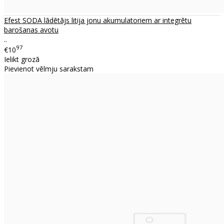
Efest SODA lādētājs litija jonu akumulatoriem ar integrētu
barošanas avotu
..
97
€10
Ielikt grozā
Pievienot vēlmju sarakstam