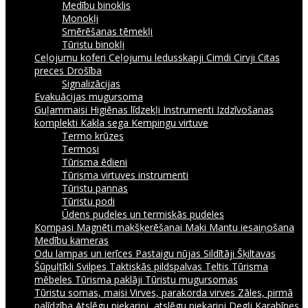
Medību binoklis
Monokļi
Smērēšanas tēmekļi
Tūristu binokļi
Ceļojumu koferi
Ceļojumu ledusskapji
Cimdi
Cirvji
Citas
preces
Drošība
Signalizācijas
Evakuācijas mugursoma
Guļammaisi
Higiēnas līdzekļi
Instrumenti
Izdzīvošanas
komplekti
Kakla sega
Kempingu virtuve
Termo krūzes
Termosi
Tūrisma ēdieni
Tūrisma virtuves instrumenti
Tūristu pannas
Tūristu podi
Ūdens pudeles un termiskās pudeles
Kompasi
Magnēti makšķerēšanai
Maki
Mantu iesaiņošana
Medību kameras
Odu lampas un ierīces
Pastaigu nūjas
Sildītāji
Šķiltavas
Šūpuļtīkli
Svilpes
Taktiskās pildspalvas
Teltis
Tūrisma
mēbeles
Tūrisma paklāji
Tūristu mugursomas
Tūristu somas, maisi
Virves, parakorda virves
Zāles, pirmā
palīdzība
Atslēgu piekariņi, atslēgu piekariņi
Degļi
Karabīnes