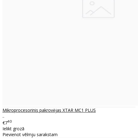
Mikroprocesorinis pakrovėjas XTAR MC1 PLUS
..
40
€7
Ielikt grozā
Pievienot vēlmju sarakstam