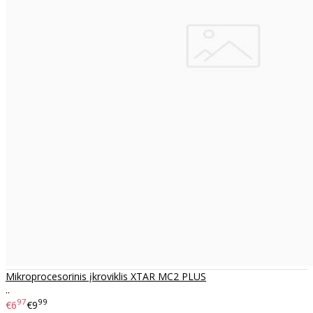
Mikroprocesorinis įkroviklis XTAR MC2 PLUS
..
97
99
€6
€9