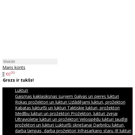
Mans konts
00
€0
0
Grozs ir tukšs!
Lukturi
Gaismas kaklasiksnas suņiem
Galvas un pieres lukturi
Rokas prožektori un lukturi
Uzlādējami lukturi, prožektori
Kabatas lukturīši un lukturi
Taktiskie lukturi, prožektori
Medību lukturi un prožektori
Prožektori, lukturi zvejai
Ultravioletie lukturi un prožektori
Velosipēdu lukturi
Jaudīgi
prožektori un lukturi
Lukturīši skriešanai
Darbnīcu lukturi,
darba lampas, darba prožektori
Infrasarkano staru IR lukturi