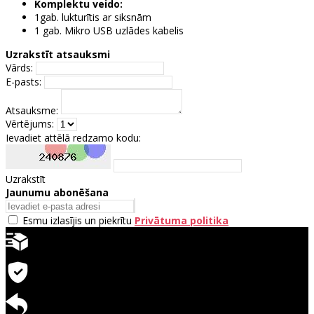
Komplektu veido:
1gab. lukturītis ar siksnām
1 gab. Mikro USB uzlādes kabelis
Uzrakstīt atsauksmi
Vārds:
E-pasts:
Atsauksme:
Vērtējums:
Ievadiet attēlā redzamo kodu:
Uzrakstīt
Jaunumu abonēšana
Esmu izlasījis un piekrītu
Privātuma politika
Ātra piegāde
Garantija precēm
Pieejama atgriešana