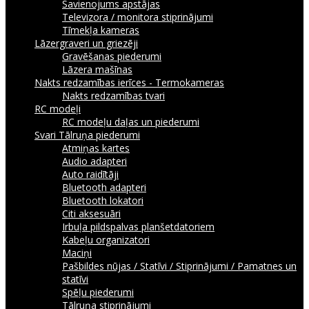
Savienojums apstājas
Televizora / monitora stiprinājumi
Tīmekļa kameras
Lāzergraveri un griezēji
Gravēšanas piederumi
Lāzera mašīnas
Nakts redzamības ierīces - Termokameras
Nakts redzamības tvari
RC modeļi
RC modeļu daļas un piederumi
Svari
Tālruņa piederumi
Atmiņas kartes
Audio adapteri
Auto raidītāji
Bluetooth adapteri
Bluetooth lokatori
Citi aksesuāri
Irbuļa pildspalvas planšetdatoriem
Kabeļu organizatori
Maciņi
Pašbildes nūjas / Statīvi / Stiprinājumi / Pamatnes un
statīvi
Spēļu piederumi
Tālruņa stiprinājumi