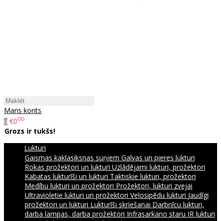
Mans konts
00
€0
0
Grozs ir tukšs!
Lukturi
Gaismas kaklasiksnas suņiem
Galvas un pieres lukturi
Rokas prožektori un lukturi
Uzlādējami lukturi, prožektori
Kabatas lukturīši un lukturi
Taktiskie lukturi, prožektori
Medību lukturi un prožektori
Prožektori, lukturi zvejai
Ultravioletie lukturi un prožektori
Velosipēdu lukturi
Jaudīgi
prožektori un lukturi
Lukturīši skriešanai
Darbnīcu lukturi,
darba lampas, darba prožektori
Infrasarkano staru IR lukturi