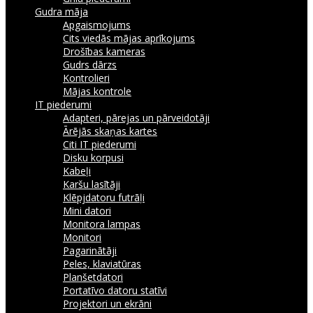
Gudra māja
Apgaismojums
Cits viedās mājas aprīkojums
Drošības kameras
Gudrs dārzs
Kontrolieri
Mājas kontrole
IT piederumi
Adapteri, pārejas un pārveidotāji
Ārējās skaņas kartes
Citi IT piederumi
Disku korpusi
Kabeļi
Karšu lasītāji
Klēpjdatoru futrāļi
Mini datori
Monitora lampas
Monitori
Pagarinātāji
Peles, klaviatūras
Planšetdatori
Portatīvo datoru statīvi
Projektori un ekrāni