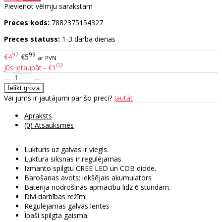
Pievienot vēlmju sarakstam
Preces kods:
7882375154327
Preces statuss:
1-3 darba dienas
97
99
€4
€5
ar PVN
02
Jūs ietaupāt - €1
Vai jums ir jautājumi par šo preci?
Jautāt
Apraksts
(0) Atsauksmes
Lukturis uz galvas ir viegls.
Luktura siksnas ir regulējamas.
Izmanto spilgtu CREE LED un COB diode.
Barošanas avots: iekšējais akumulators
Baterija nodrošinās apmācību līdz 6 stundām.
Divi darbības režīmi
Regulējamas galvas lentes
Īpaši spilgta gaisma