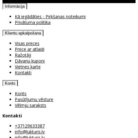
Informācija
Kā iegādāties - Pirkšanas noteikumi
Privātuma politika
Klientu apkalpošana
Visas preces
Prece ar atlaidi
Ražotāji
Dāvanu kuponi
Vietnes karte
Kontakti
Konts
Konts
Pasūtījumu vēsture
Vēlmju saraksts
Kontakti
+37129633387
info@lukturis.lv
info@lukturis.lv