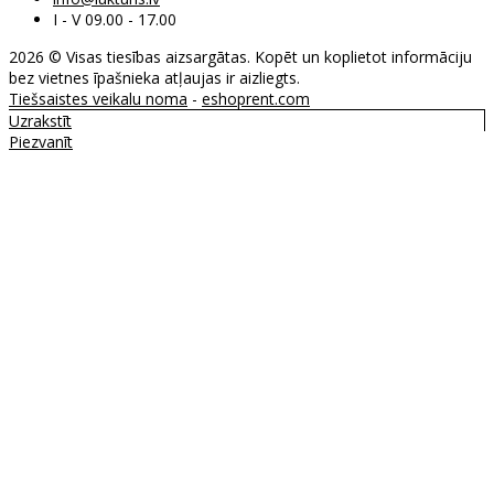
I - V 09.00 - 17.00
2026 © Visas tiesības aizsargātas. Kopēt un koplietot informāciju
bez vietnes īpašnieka atļaujas ir aizliegts.
Tiešsaistes veikalu noma
-
eshoprent.com
Uzrakstīt
Piezvanīt