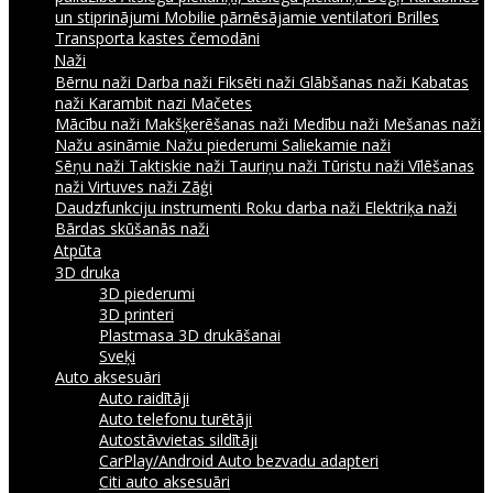
un stiprinājumi
Mobilie pārnēsājamie ventilatori
Brilles
Transporta kastes čemodāni
Naži
Bērnu naži
Darba naži
Fiksēti naži
Glābšanas naži
Kabatas
naži
Karambit nazi
Mačetes
Mācību naži
Makšķerēšanas naži
Medību naži
Mešanas naži
Nažu asināmie
Nažu piederumi
Saliekamie naži
Sēņu naži
Taktiskie naži
Tauriņu naži
Tūristu naži
Vīlēšanas
naži
Virtuves naži
Zāģi
Daudzfunkciju instrumenti
Roku darba naži
Elektriķa naži
Bārdas skūšanās naži
Atpūta
3D druka
3D piederumi
3D printeri
Plastmasa 3D drukāšanai
Sveķi
Auto aksesuāri
Auto raidītāji
Auto telefonu turētāji
Autostāvvietas sildītāji
CarPlay/Android Auto bezvadu adapteri
Citi auto aksesuāri