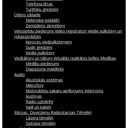
Telefona lēcas
Turētāju gredzeni
Ūdens izklaide
Elektriskie pelddēļi
Zemūdens skrejriteņi
Velosipēdu piederumi
Video reģistratori
Viedie pulksteņi un
rokassprādzes
Aproces viedpulksteņiem
Gudri gredzeni
Viedie pulksteņi
Viedtālruņi un tālruņi
Virtuālās realitātes brilles
Medības
Medību piederumi
Diapazona meklētāji
Audio
Akustiskās sistēmas
Mikrofoni
Motociklistu sakaru aprīkojums Intercoms
Austiņas
Radio uztvērēji
Vadi un kabeļi
Rācijas, Divvirzienu Radiostacijas
Tēmēkļi
Lāzera tēmēkļi
Optiskie tēmēkļi