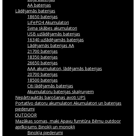
AA baterijas
Lādējamās baterijas
18650 baterijas
LiFePO4 Akumulatori
Svina skābes akumulatori
USB uzlādējamās baterijas
16340 uzlādējamās baterijas
Lādējamās baterijas AA
21700 baterijas
18350 baterijas
26650 baterijas
AAA akumuliatori, lādējamās baterijas
20700 baterijas
18500 baterijas
Citi lādējamās baterijas
Akumulatoru baterijas skaļruņiem
Nepārtrauktās barošanas avoti UPS
Portatīvo datoru akumulatori
Akumulatori un baterijas
piederumi
OUTDOOR
Mazākas somas, maki
Apavu furnitūra
Bērnu outdoor
aprīkojums
Binokļi un monokļi
Binokļa piederumi