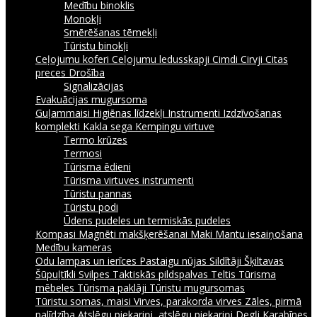
Medību binoklis
Monokļi
Smērēšanas tēmekļi
Tūristu binokļi
Ceļojumu koferi
Ceļojumu ledusskapji
Cimdi
Cirvji
Citas
preces
Drošība
Signalizācijas
Evakuācijas mugursoma
Guļammaisi
Higiēnas līdzekļi
Instrumenti
Izdzīvošanas
komplekti
Kakla sega
Kempingu virtuve
Termo krūzes
Termosi
Tūrisma ēdieni
Tūrisma virtuves instrumenti
Tūristu pannas
Tūristu podi
Ūdens pudeles un termiskās pudeles
Kompasi
Magnēti makšķerēšanai
Maki
Mantu iesaiņošana
Medību kameras
Odu lampas un ierīces
Pastaigu nūjas
Sildītāji
Šķiltavas
Šūpuļtīkli
Svilpes
Taktiskās pildspalvas
Teltis
Tūrisma
mēbeles
Tūrisma paklāji
Tūristu mugursomas
Tūristu somas, maisi
Virves, parakorda virves
Zāles, pirmā
palīdzība
Atslēgu piekariņi, atslēgu piekariņi
Degļi
Karabīnes