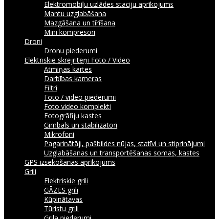
Elektromobiļu uzlādes staciju aprīkojums
Mantu uzglabāšana
Mazgāšana un tīrīšana
Mini kompresori
Droni
Dronu piederumi
Elektriskie skrejriteņi
Foto / Video
Atmiņas kartes
Darbības kameras
Filtri
Foto / video piederumi
Foto video komplekti
Fotogrāfiju kastes
Gimbals un stabilizatori
Mikrofoni
Pagarinātāji, pašbildes nūjas, statīvi un stiprinājumi
Uzglabāšanas un transportēšanas somas, kastes
GPS izsekošanas aprīkojums
Grili
Elektriskie grili
GĀZES grili
Kūpinātavas
Tūristu grili
Grila piederumi