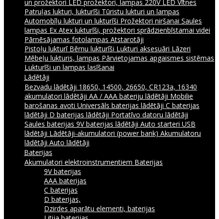
un prožektori
LED prožektori, lampas 220V
LED Vītnes
Patruļas lukturi, lukturīši
Tūristu lukturi un lampas
Automobīļu lukturi un lukturīši
Prožektori niršanai
Saules
lampas
Ex Atex lukturīši, prožektori sprādzienbīstamai videi
Pārnēsājamas fotolampas
Atstarotāji
Pistoļu lukturī
Bērnu lukturīši
Lukturi aksesuāri
Lāzeri
Mēbeļu lukturis, lampas
Pārvietojamas apgaismes sistēmas
Lukturīši un lampas lasīšanai
Lādētāji
Bezvadu lādētāji
18650, 14500, 26650, CR123a, 16340
akumulatori lādētāji
AA / AAA bateriju lādētāji
Mobilie
barošanas avoti
Universāls baterijas lādētāji
C baterijas
lādētāji
D baterijas lādētāji
Portatīvo datoru lādētāji
Saules baterijas
9V baterijas lādētāji
Auto starteri
USB
lādētāji
Lādētāji-akumulatori (power bank)
Akumulatoru
lādētāji
Auto lādētāji
Baterijas
Akumulatori elektroinstrumentiem
Baterijas
9V baterijas
AAA baterijas
C baterijas
D baterijas,
Dzirdes aparātu elementi, baterijas
Litija baterijas