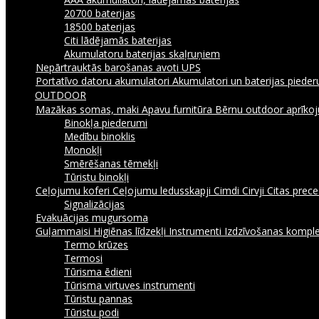
20700 baterijas
18500 baterijas
Citi lādējamās baterijas
Akumulatoru baterijas skaļruņiem
Nepārtrauktās barošanas avoti UPS
Portatīvo datoru akumulatori
Akumulatori un baterijas piede
OUTDOOR
Mazākas somas, maki
Apavu furnitūra
Bērnu outdoor aprīk
Binokļa piederumi
Medību binoklis
Monokļi
Smērēšanas tēmekļi
Tūristu binokļi
Ceļojumu koferi
Ceļojumu ledusskapji
Cimdi
Cirvji
Citas prec
Signalizācijas
Evakuācijas mugursoma
Guļammaisi
Higiēnas līdzekļi
Instrumenti
Izdzīvošanas komple
Termo krūzes
Termosi
Tūrisma ēdieni
Tūrisma virtuves instrumenti
Tūristu pannas
Tūristu podi