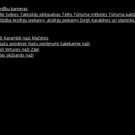
dību kameras
kli
Svilpes
Taktiskās pildspalvas
Teltis
Tūrisma mēbeles
Tūrisma pakl
līdzība
Atslēgu piekariņi, atslēgu piekariņi
Degļi
Karabīnes un stiprinā
ži
Karambit nazi
Mačetes
Nažu asināmie
Nažu piederumi
Saliekamie naži
aži
Virtuves naži
Zāģi
as skūšanās naži