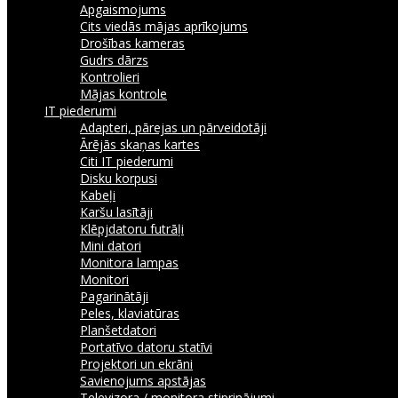
Apgaismojums
Cits viedās mājas aprīkojums
Drošības kameras
Gudrs dārzs
Kontrolieri
Mājas kontrole
IT piederumi
Adapteri, pārejas un pārveidotāji
Ārējās skaņas kartes
Citi IT piederumi
Disku korpusi
Kabeļi
Karšu lasītāji
Klēpjdatoru futrāļi
Mini datori
Monitora lampas
Monitori
Pagarinātāji
Peles, klaviatūras
Planšetdatori
Portatīvo datoru statīvi
Projektori un ekrāni
Savienojums apstājas
Televizora / monitora stiprinājumi