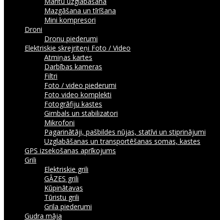
Mantu uzglabāšana
Mazgāšana un tīrīšana
Mini kompresori
Droni
Dronu piederumi
Elektriskie skrejriteņi
Foto / Video
Atmiņas kartes
Darbības kameras
Filtri
Foto / video piederumi
Foto video komplekti
Fotogrāfiju kastes
Gimbals un stabilizatori
Mikrofoni
Pagarinātāji, pašbildes nūjas, statīvi un stiprinājumi
Uzglabāšanas un transportēšanas somas, kastes
GPS izsekošanas aprīkojums
Grili
Elektriskie grili
GĀZES grili
Kūpinātavas
Tūristu grili
Grila piederumi
Gudra māja