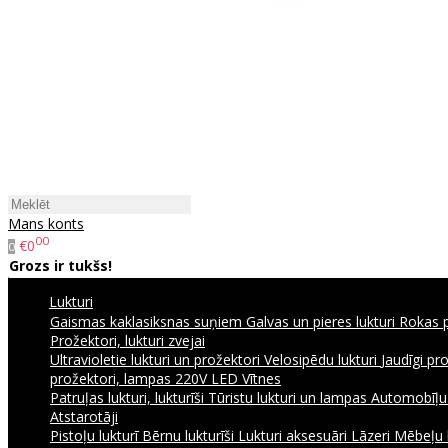
Mans konts
00
€0
0
Grozs ir tukšs!
Lukturi
Gaismas kaklasiksnas suņiem
Galvas un pieres lukturi
Rokas p
Prožektori, lukturi zvejai
Ultravioletie lukturi un prožektori
Velosipēdu lukturi
Jaudīgi pr
prožektori, lampas 220V
LED Vītnes
Patruļas lukturi, lukturīši
Tūristu lukturi un lampas
Automobīļu l
Atstarotāji
Pistoļu lukturī
Bērnu lukturīši
Lukturi aksesuāri
Lāzeri
Mēbeļu 