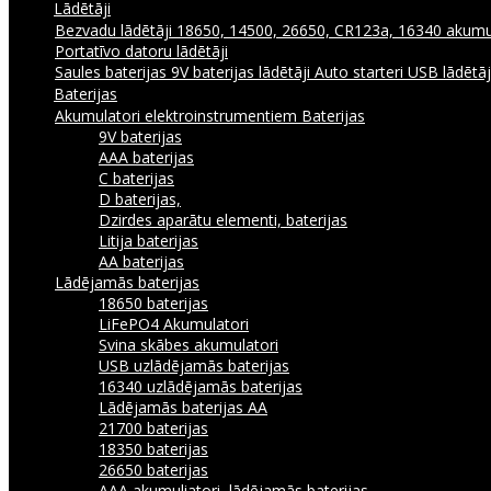
Lādētāji
Bezvadu lādētāji
18650, 14500, 26650, CR123a, 16340 akumul
Portatīvo datoru lādētāji
Saules baterijas
9V baterijas lādētāji
Auto starteri
USB lādētā
Baterijas
Akumulatori elektroinstrumentiem
Baterijas
9V baterijas
AAA baterijas
C baterijas
D baterijas,
Dzirdes aparātu elementi, baterijas
Litija baterijas
AA baterijas
Lādējamās baterijas
18650 baterijas
LiFePO4 Akumulatori
Svina skābes akumulatori
USB uzlādējamās baterijas
16340 uzlādējamās baterijas
Lādējamās baterijas AA
21700 baterijas
18350 baterijas
26650 baterijas
AAA akumuliatori, lādējamās baterijas