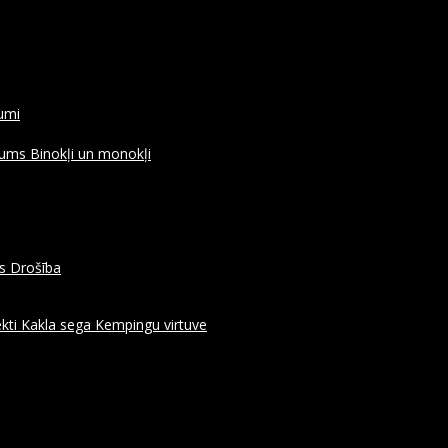
rumi
ojums
Binokļi un monokļi
es
Drošība
kti
Kakla sega
Kempingu virtuve