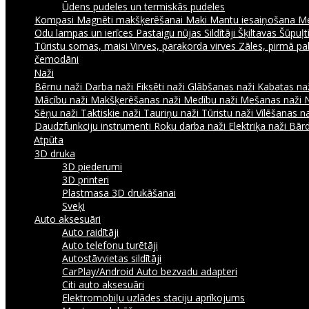
Ūdens pudeles un termiskās pudeles
Kompasi
Magnēti makšķerēšanai
Maki
Mantu iesaiņošana
Me
Odu lampas un ierīces
Pastaigu nūjas
Sildītāji
Šķiltavas
Šūpuļtī
Tūristu somas, maisi
Virves, parakorda virves
Zāles, pirmā pa
čemodāni
Naži
Bērnu naži
Darba naži
Fiksēti naži
Glābšanas naži
Kabatas na
Mācību naži
Makšķerēšanas naži
Medību naži
Mešanas naži
Sēņu naži
Taktiskie naži
Tauriņu naži
Tūristu naži
Vīlēšanas n
Daudzfunkciju instrumenti
Roku darba naži
Elektriķa naži
Bārd
Atpūta
3D druka
3D piederumi
3D printeri
Plastmasa 3D drukāšanai
Sveķi
Auto aksesuāri
Auto raidītāji
Auto telefonu turētāji
Autostāvvietas sildītāji
CarPlay/Android Auto bezvadu adapteri
Citi auto aksesuāri
Elektromobiļu uzlādes staciju aprīkojums