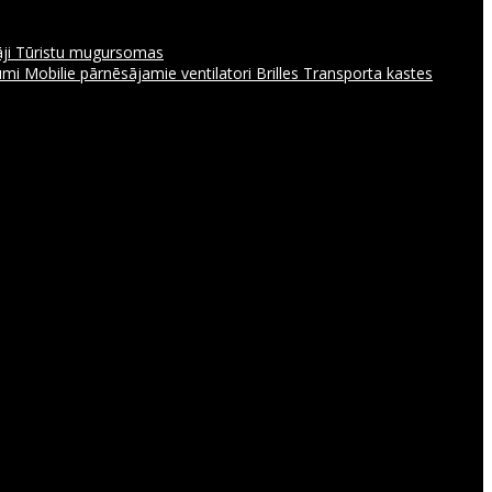
āji
Tūristu mugursomas
jumi
Mobilie pārnēsājamie ventilatori
Brilles
Transporta kastes