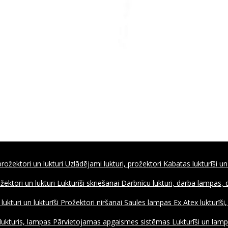
rožektori un lukturi
Uzlādējami lukturi, prožektori
Kabatas lukturīši un
ožektori un lukturi
Lukturīši skriešanai
Darbnīcu lukturi, darba lampas,
ukturi un lukturīši
Prožektori niršanai
Saules lampas
Ex Atex lukturīši
lukturis, lampas
Pārvietojamas apgaismes sistēmas
Lukturīši un lamp