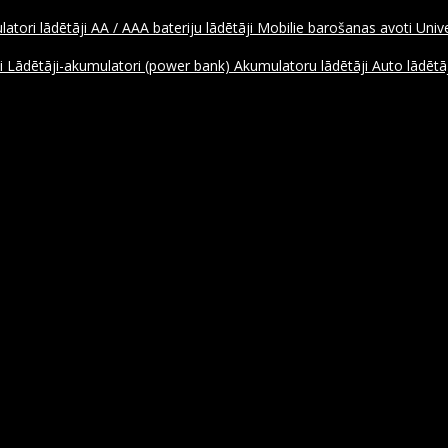
atori lādētāji
AA / AAA bateriju lādētāji
Mobilie barošanas avoti
Unive
ji
Lādētāji-akumulatori (power bank)
Akumulatoru lādētāji
Auto lādētāj