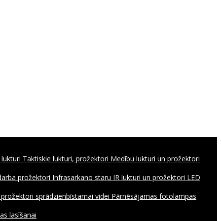
 lukturi
Taktiskie lukturi, prožektori
Medību lukturi un prožektori
 darba prožektori
Infrasarkano staru IR lukturi un prožektori
LED
, prožektori sprādzienbīstamai videi
Pārnēsājamas fotolampas
as lasīšanai