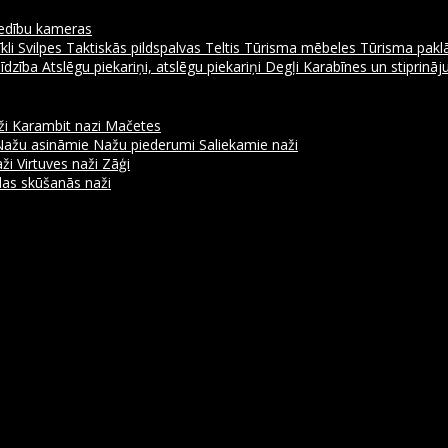
dību kameras
kli
Svilpes
Taktiskās pildspalvas
Teltis
Tūrisma mēbeles
Tūrisma pakl
līdzība
Atslēgu piekariņi, atslēgu piekariņi
Degļi
Karabīnes un stiprinā
ži
Karambit nazi
Mačetes
Nažu asināmie
Nažu piederumi
Saliekamie naži
aži
Virtuves naži
Zāģi
as skūšanās naži