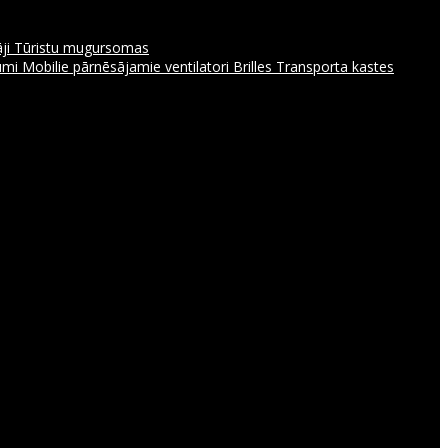
āji
Tūristu mugursomas
jumi
Mobilie pārnēsājamie ventilatori
Brilles
Transporta kastes