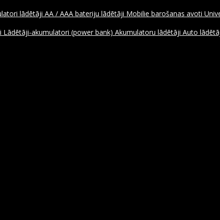
atori lādētāji
AA / AAA bateriju lādētāji
Mobilie barošanas avoti
Unive
ji
Lādētāji-akumulatori (power bank)
Akumulatoru lādētāji
Auto lādētāj