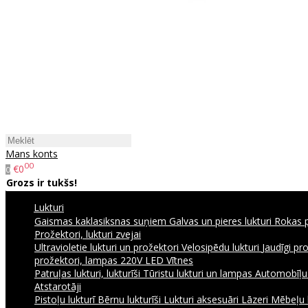
Mans konts
00
€0
0
Grozs ir tukšs!
Lukturi
Gaismas kaklasiksnas suņiem
Galvas un pieres lukturi
Rokas p
Prožektori, lukturi zvejai
Ultravioletie lukturi un prožektori
Velosipēdu lukturi
Jaudīgi pr
prožektori, lampas 220V
LED Vītnes
Patruļas lukturi, lukturīši
Tūristu lukturi un lampas
Automobīļu l
Atstarotāji
Pistoļu lukturī
Bērnu lukturīši
Lukturi aksesuāri
Lāzeri
Mēbeļu 