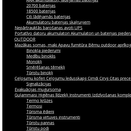
20700 baterijas
18500 baterijas
Citi lādējamās baterijas
Akumulatoru baterijas skaļruņiem
Nepārtrauktās barošanas avoti UPS
Portatīvo datoru akumulatori
Akumulatori un baterijas piede
OUTDOOR
Mazākas somas, maki
Apavu furnitūra
Bērnu outdoor aprīk
Binokļa piederumi
Medību binoklis
Monokļi
Smērēšanas tēmekļi
Tūristu binokļi
Ceļojumu koferi
Ceļojumu ledusskapji
Cimdi
Cirvji
Citas prec
Signalizācijas
Evakuācijas mugursoma
Guļammaisi
Higiēnas līdzekļi
Instrumenti
Izdzīvošanas komple
Termo krūzes
Termosi
Tūrisma ēdieni
Tūrisma virtuves instrumenti
Tūristu pannas
Tūristu podi