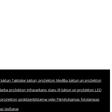
 lukturi
Taktiskie lukturi, prožektori
Medību lukturi un prožektori
 darba prožektori
Infrasarkano staru IR lukturi un prožektori
LED
, prožektori sprādzienbīstamai videi
Pārnēsājamas fotolampas
as lasīšanai