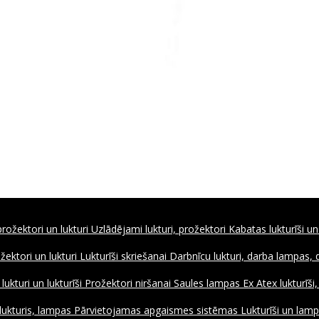
rožektori un lukturi
Uzlādējami lukturi, prožektori
Kabatas lukturīši un
ožektori un lukturi
Lukturīši skriešanai
Darbnīcu lukturi, darba lampas,
ukturi un lukturīši
Prožektori niršanai
Saules lampas
Ex Atex lukturīši
lukturis, lampas
Pārvietojamas apgaismes sistēmas
Lukturīši un lamp