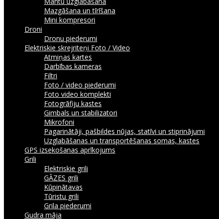
Mantu uzglabāšana
Mazgāšana un tīrīšana
Mini kompresori
Droni
Dronu piederumi
Elektriskie skrejriteņi
Foto / Video
Atmiņas kartes
Darbības kameras
Filtri
Foto / video piederumi
Foto video komplekti
Fotogrāfiju kastes
Gimbals un stabilizatori
Mikrofoni
Pagarinātāji, pašbildes nūjas, statīvi un stiprinājumi
Uzglabāšanas un transportēšanas somas, kastes
GPS izsekošanas aprīkojums
Grili
Elektriskie grili
GĀZES grili
Kūpinātavas
Tūristu grili
Grila piederumi
Gudra māja