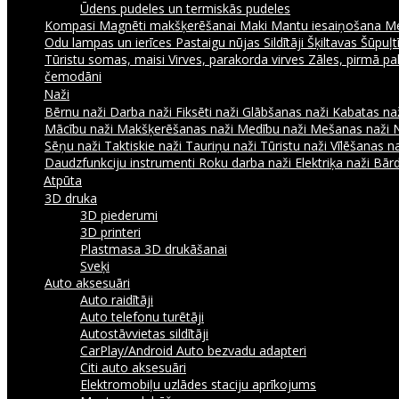
Ūdens pudeles un termiskās pudeles
Kompasi
Magnēti makšķerēšanai
Maki
Mantu iesaiņošana
Me
Odu lampas un ierīces
Pastaigu nūjas
Sildītāji
Šķiltavas
Šūpuļtī
Tūristu somas, maisi
Virves, parakorda virves
Zāles, pirmā pa
čemodāni
Naži
Bērnu naži
Darba naži
Fiksēti naži
Glābšanas naži
Kabatas na
Mācību naži
Makšķerēšanas naži
Medību naži
Mešanas naži
Sēņu naži
Taktiskie naži
Tauriņu naži
Tūristu naži
Vīlēšanas n
Daudzfunkciju instrumenti
Roku darba naži
Elektriķa naži
Bārd
Atpūta
3D druka
3D piederumi
3D printeri
Plastmasa 3D drukāšanai
Sveķi
Auto aksesuāri
Auto raidītāji
Auto telefonu turētāji
Autostāvvietas sildītāji
CarPlay/Android Auto bezvadu adapteri
Citi auto aksesuāri
Elektromobiļu uzlādes staciju aprīkojums