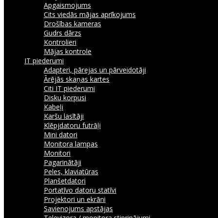
Apgaismojums
Cits viedās mājas aprīkojums
Drošības kameras
Gudrs dārzs
Kontrolieri
Mājas kontrole
IT piederumi
Adapteri, pārejas un pārveidotāji
Ārējās skaņas kartes
Citi IT piederumi
Disku korpusi
Kabeļi
Karšu lasītāji
Klēpjdatoru futrāļi
Mini datori
Monitora lampas
Monitori
Pagarinātāji
Peles, klaviatūras
Planšetdatori
Portatīvo datoru statīvi
Projektori un ekrāni
Savienojums apstājas
Televizora / monitora stiprinājumi