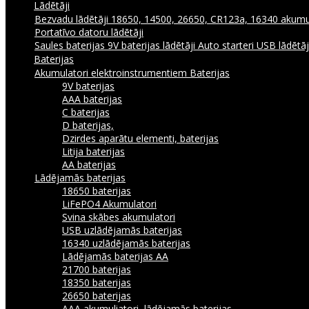
Lādētāji
Bezvadu lādētāji
18650, 14500, 26650, CR123a, 16340 akumul
Portatīvo datoru lādētāji
Saules baterijas
9V baterijas lādētāji
Auto starteri
USB lādētā
Baterijas
Akumulatori elektroinstrumentiem
Baterijas
9V baterijas
AAA baterijas
C baterijas
D baterijas,
Dzirdes aparātu elementi, baterijas
Litija baterijas
AA baterijas
Lādējamās baterijas
18650 baterijas
LiFePO4 Akumulatori
Svina skābes akumulatori
USB uzlādējamās baterijas
16340 uzlādējamās baterijas
Lādējamās baterijas AA
21700 baterijas
18350 baterijas
26650 baterijas
AAA akumuliatori, lādējamās baterijas