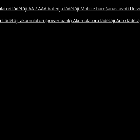
atori lādētāji
AA / AAA bateriju lādētāji
Mobilie barošanas avoti
Unive
ji
Lādētāji-akumulatori (power bank)
Akumulatoru lādētāji
Auto lādētāj