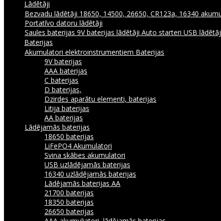
Lādētāji
Bezvadu lādētāji
18650, 14500, 26650, CR123a, 16340 akumul
Portatīvo datoru lādētāji
Saules baterijas
9V baterijas lādētāji
Auto starteri
USB lādētā
Baterijas
Akumulatori elektroinstrumentiem
Baterijas
9V baterijas
AAA baterijas
C baterijas
D baterijas,
Dzirdes aparātu elementi, baterijas
Litija baterijas
AA baterijas
Lādējamās baterijas
18650 baterijas
LiFePO4 Akumulatori
Svina skābes akumulatori
USB uzlādējamās baterijas
16340 uzlādējamās baterijas
Lādējamās baterijas AA
21700 baterijas
18350 baterijas
26650 baterijas
AAA akumuliatori, lādējamās baterijas