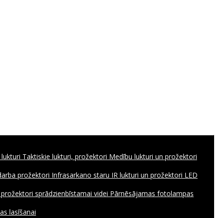
 lukturi
Taktiskie lukturi, prožektori
Medību lukturi un prožektori
 darba prožektori
Infrasarkano staru IR lukturi un prožektori
LED
, prožektori sprādzienbīstamai videi
Pārnēsājamas fotolampas
as lasīšanai