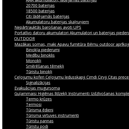
20700 baterijas
18500 baterijas
Citi lādējamās baterijas
Akumulatoru baterijas skaļruņiem
Nepārtrauktās barošanas avoti UPS
Portatīvo datoru akumulatori
Akumulatori un baterijas piede
OUTDOOR
Mazākas somas, maki
Apavu furnitūra
Bērnu outdoor aprīk
Binokļa piederumi
Medību binoklis
Monokļi
Smērēšanas tēmekļi
Tūristu binokļi
Ceļojumu koferi
Ceļojumu ledusskapji
Cimdi
Cirvji
Citas prec
Signalizācijas
Evakuācijas mugursoma
Guļammaisi
Higiēnas līdzekļi
Instrumenti
Izdzīvošanas komple
Termo krūzes
Termosi
Tūrisma ēdieni
Tūrisma virtuves instrumenti
Tūristu pannas
Tūristu podi