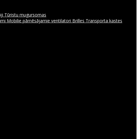
āji
Tūristu mugursomas
jumi
Mobilie pārnēsājamie ventilatori
Brilles
Transporta kastes