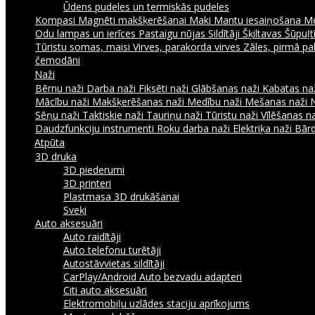
Ūdens pudeles un termiskās pudeles
Kompasi
Magnēti makšķerēšanai
Maki
Mantu iesaiņošana
Me
Odu lampas un ierīces
Pastaigu nūjas
Sildītāji
Šķiltavas
Šūpuļtī
Tūristu somas, maisi
Virves, parakorda virves
Zāles, pirmā pa
čemodāni
Naži
Bērnu naži
Darba naži
Fiksēti naži
Glābšanas naži
Kabatas na
Mācību naži
Makšķerēšanas naži
Medību naži
Mešanas naži
Sēņu naži
Taktiskie naži
Tauriņu naži
Tūristu naži
Vīlēšanas n
Daudzfunkciju instrumenti
Roku darba naži
Elektriķa naži
Bārd
Atpūta
3D druka
3D piederumi
3D printeri
Plastmasa 3D drukāšanai
Sveķi
Auto aksesuāri
Auto raidītāji
Auto telefonu turētāji
Autostāvvietas sildītāji
CarPlay/Android Auto bezvadu adapteri
Citi auto aksesuāri
Elektromobiļu uzlādes staciju aprīkojums