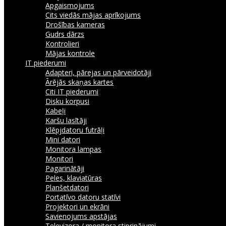
Apgaismojums
Cits viedās mājas aprīkojums
Drošības kameras
Gudrs dārzs
Kontrolieri
Mājas kontrole
IT piederumi
Adapteri, pārejas un pārveidotāji
Ārējās skaņas kartes
Citi IT piederumi
Disku korpusi
Kabeļi
Karšu lasītāji
Klēpjdatoru futrāļi
Mini datori
Monitora lampas
Monitori
Pagarinātāji
Peles, klaviatūras
Planšetdatori
Portatīvo datoru statīvi
Projektori un ekrāni
Savienojums apstājas
Televizora / monitora stiprinājumi