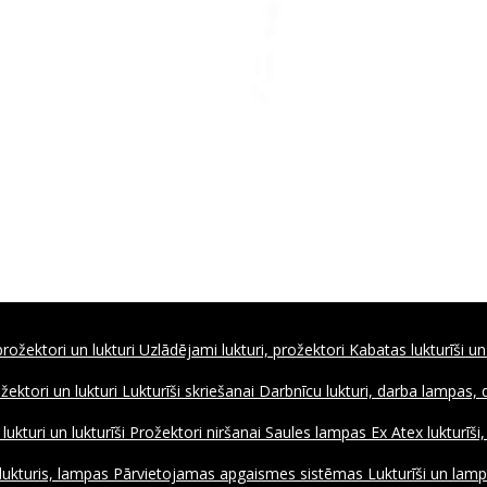
rožektori un lukturi
Uzlādējami lukturi, prožektori
Kabatas lukturīši un
ožektori un lukturi
Lukturīši skriešanai
Darbnīcu lukturi, darba lampas,
ukturi un lukturīši
Prožektori niršanai
Saules lampas
Ex Atex lukturīši
lukturis, lampas
Pārvietojamas apgaismes sistēmas
Lukturīši un lamp