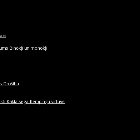
rumi
ojums
Binokļi un monokļi
es
Drošība
kti
Kakla sega
Kempingu virtuve