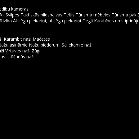
dību kameras
kli
Svilpes
Taktiskās pildspalvas
Teltis
Tūrisma mēbeles
Tūrisma pakl
līdzība
Atslēgu piekariņi, atslēgu piekariņi
Degļi
Karabīnes un stiprinā
ži
Karambit nazi
Mačetes
Nažu asināmie
Nažu piederumi
Saliekamie naži
aži
Virtuves naži
Zāģi
as skūšanās naži