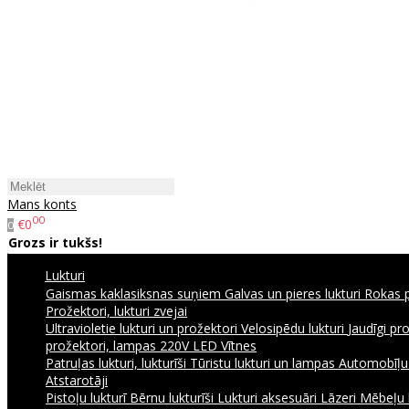
Mans konts
00
€0
0
Grozs ir tukšs!
Lukturi
Gaismas kaklasiksnas suņiem
Galvas un pieres lukturi
Rokas p
Prožektori, lukturi zvejai
Ultravioletie lukturi un prožektori
Velosipēdu lukturi
Jaudīgi pr
prožektori, lampas 220V
LED Vītnes
Patruļas lukturi, lukturīši
Tūristu lukturi un lampas
Automobīļu l
Atstarotāji
Pistoļu lukturī
Bērnu lukturīši
Lukturi aksesuāri
Lāzeri
Mēbeļu 