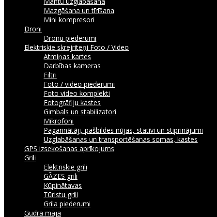
Mantu uzglabāšana
Mazgāšana un tīrīšana
Mini kompresori
Droni
Dronu piederumi
Elektriskie skrejriteņi
Foto / Video
Atmiņas kartes
Darbības kameras
Filtri
Foto / video piederumi
Foto video komplekti
Fotogrāfiju kastes
Gimbals un stabilizatori
Mikrofoni
Pagarinātāji, pašbildes nūjas, statīvi un stiprinājumi
Uzglabāšanas un transportēšanas somas, kastes
GPS izsekošanas aprīkojums
Grili
Elektriskie grili
GĀZES grili
Kūpinātavas
Tūristu grili
Grila piederumi
Gudra māja