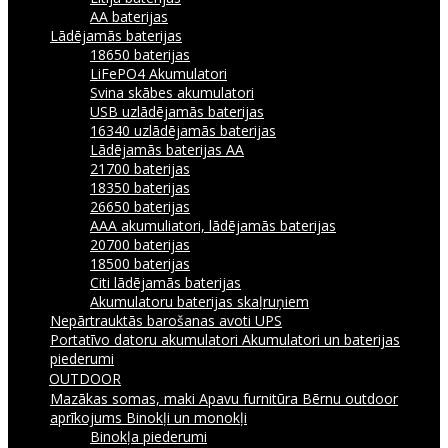
AA baterijas
Lādējamās baterijas
18650 baterijas
LiFePO4 Akumulatori
Svina skābes akumulatori
USB uzlādējamās baterijas
16340 uzlādējamās baterijas
Lādējamās baterijas AA
21700 baterijas
18350 baterijas
26650 baterijas
AAA akumuliatori, lādējamās baterijas
20700 baterijas
18500 baterijas
Citi lādējamās baterijas
Akumulatoru baterijas skaļruņiem
Nepārtrauktās barošanas avoti UPS
Portatīvo datoru akumulatori
Akumulatori un baterijas
piederumi
OUTDOOR
Mazākas somas, maki
Apavu furnitūra
Bērnu outdoor
aprīkojums
Binokļi un monokļi
Binokļa piederumi