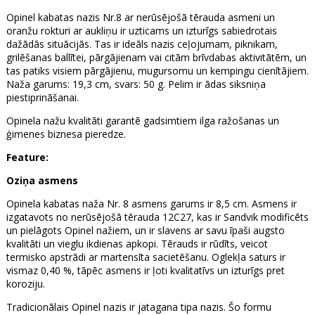
Opinel kabatas nazis Nr.8 ar nerūsējošā tērauda asmeni un
oranžu rokturi ar aukliņu ir uzticams un izturīgs sabiedrotais
dažādās situācijās. Tas ir ideāls nazis ceļojumam, piknikam,
grilēšanas ballītei, pārgājienam vai citām brīvdabas aktivitātēm, un
tas patiks visiem pārgājienu, mugursomu un kempingu cienītājiem.
Naža garums: 19,3 cm, svars: 50 g. Pelim ir ādas siksniņa
piestiprināšanai.
Opinela nažu kvalitāti garantē gadsimtiem ilga ražošanas un
ģimenes biznesa pieredze.
Feature:
Oziņa asmens
Opinela kabatas naža Nr. 8 asmens garums ir 8,5 cm. Asmens ir
izgatavots no nerūsējošā tērauda 12C27, kas ir Sandvik modificēts
un pielāgots Opinel nažiem, un ir slavens ar savu īpaši augsto
kvalitāti un vieglu ikdienas apkopi. Tērauds ir rūdīts, veicot
termisko apstrādi ar martensīta sacietēšanu. Oglekļa saturs ir
vismaz 0,40 %, tāpēc asmens ir ļoti kvalitatīvs un izturīgs pret
koroziju.
Tradicionālais Opinel nazis ir jatagana tipa nazis. Šo formu