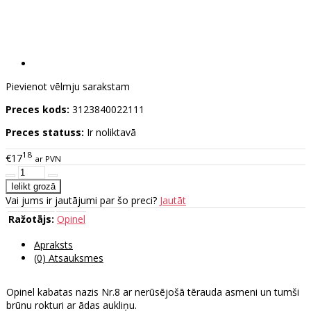
Pievienot vēlmju sarakstam
Preces kods:
3123840022111
Preces statuss:
Ir noliktavā
18
€17
ar PVN
Vai jums ir jautājumi par šo preci?
Jautāt
Ražotājs:
Opinel
Apraksts
(0) Atsauksmes
Opinel kabatas nazis Nr.8 ar nerūsējošā tērauda asmeni un tumši
brūnu rokturi ar ādas aukliņu.