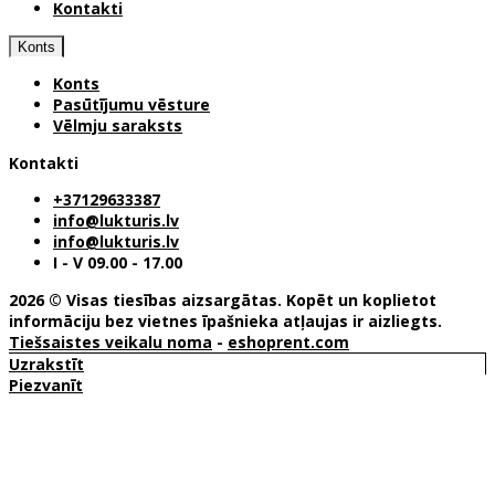
Kontakti
Konts
Konts
Pasūtījumu vēsture
Vēlmju saraksts
Kontakti
+37129633387
info@lukturis.lv
info@lukturis.lv
I - V 09.00 - 17.00
2026 © Visas tiesības aizsargātas. Kopēt un koplietot
informāciju bez vietnes īpašnieka atļaujas ir aizliegts.
Tiešsaistes veikalu noma
-
eshoprent.com
Uzrakstīt
Piezvanīt