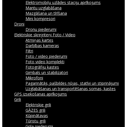
Elektromobiļu uzlādes staciju aprīkojums
Mantu uzglabāšana
Mazgāšana un tīrīšana
Mini kompresori
Droni
Dronu piederumi
Elektriskie skrejriteņi
Foto / Video
Atmiņas kartes
Darbības kameras
Filtri
Foto / video piederumi
Foto video komplekti
Fotogrāfiju kastes
Gimbals un stabilizatori
Mikrofoni
Pagarinātāji, pašbildes nūjas, statīvi un stiprinājumi
Uzglabāšanas un transportēšanas somas, kastes
GPS izsekošanas aprīkojums
Grili
Elektriskie grili
GĀZES grili
Kūpinātavas
Tūristu grili
Grila piederumi