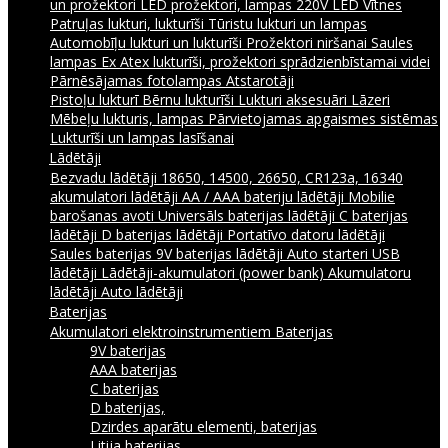
un prožektori
LED prožektori, lampas 220V
LED Vītnes
Patruļas lukturi, lukturīši
Tūristu lukturi un lampas
Automobīļu lukturi un lukturīši
Prožektori niršanai
Saules
lampas
Ex Atex lukturīši, prožektori sprādzienbīstamai videi
Pārnēsājamas fotolampas
Atstarotāji
Pistoļu lukturī
Bērnu lukturīši
Lukturi aksesuāri
Lāzeri
Mēbeļu lukturis, lampas
Pārvietojamas apgaismes sistēmas
Lukturīši un lampas lasīšanai
Lādētāji
Bezvadu lādētāji
18650, 14500, 26650, CR123a, 16340
akumulatori lādētāji
AA / AAA bateriju lādētāji
Mobilie
barošanas avoti
Universāls baterijas lādētāji
C baterijas
lādētāji
D baterijas lādētāji
Portatīvo datoru lādētāji
Saules baterijas
9V baterijas lādētāji
Auto starteri
USB
lādētāji
Lādētāji-akumulatori (power bank)
Akumulatoru
lādētāji
Auto lādētāji
Baterijas
Akumulatori elektroinstrumentiem
Baterijas
9V baterijas
AAA baterijas
C baterijas
D baterijas,
Dzirdes aparātu elementi, baterijas
Litija baterijas