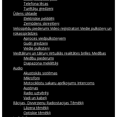
Telefona lēcas
Turētāju gredzeni
Ūdens izklaide
Elektriskie pelddēļi
Zemūdens skrejriteņi
Velosipēdu piederumi
Video reģistratori
Viedie pulksteņi un
rokassprādzes
Aproces viedpulksteņiem
Gudri gredzeni
Viedie pulksteņi
Viedtālruņi un tālruņi
Virtuālās realitātes brilles
Medības
Medību piederumi
Diapazona meklētāji
Audio
Akustiskās sistēmas
Mikrofoni
Motociklistu sakaru aprīkojums Intercoms
Austiņas
Radio uztvērēji
Vadi un kabeļi
Rācijas, Divvirzienu Radiostacijas
Tēmēkļi
Lāzera tēmēkļi
Optiskie tēmēkļi