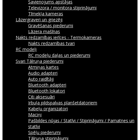
Savienojums apstājas
Televizora / monitora stiprinājumi
Tīmekļa kameras
Lāzergraveri un griezēji
Gravēšanas piederumi
Lāzera mašīnas
Nakts redzamības ierīces - Termokameras
Nakts redzamības tvari
RC modeļi
RC modeļu daļas un piederumi
Svari
Tālruņa piederumi
Atmiņas kartes
Audio adapteri
Auto raidītāji
Bluetooth adapteri
Bluetooth lokatori
Citi aksesuāri
Irbuļa pildspalvas planšetdatoriem
Kabeļu organizatori
Maciņi
Pašbildes nūjas / Statīvi / Stiprinājumi / Pamatnes un
statīvi
Spēļu piederumi
Tālruņa stiprinājumi