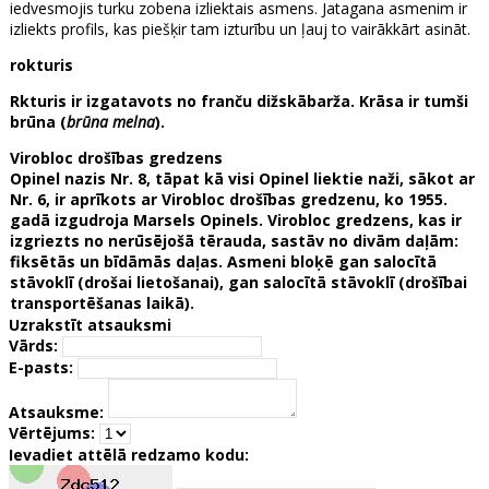
iedvesmojis turku zobena izliektais asmens. Jatagana asmenim ir
izliekts profils, kas piešķir tam izturību un ļauj to vairākkārt asināt.
rokturis
Rkturis ir izgatavots no franču dižskābarža. Krāsa ir tumši
brūna (
brūna melna
).
Virobloc drošības gredzens
Opinel nazis Nr. 8, tāpat kā visi Opinel liektie naži, sākot ar
Nr. 6, ir aprīkots ar Virobloc drošības gredzenu, ko 1955.
gadā izgudroja Marsels Opinels. Virobloc gredzens, kas ir
izgriezts no nerūsējošā tērauda, sastāv no divām daļām:
fiksētās un bīdāmās daļas. Asmeni bloķē gan salocītā
stāvoklī (drošai lietošanai), gan salocītā stāvoklī (drošībai
transportēšanas laikā).
Uzrakstīt atsauksmi
Vārds:
E-pasts:
Atsauksme:
Vērtējums:
Ievadiet attēlā redzamo kodu: