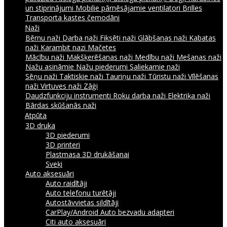
un stiprinājumi
Mobilie pārnēsājamie ventilatori
Brilles
Transporta kastes čemodāni
Naži
Bērnu naži
Darba naži
Fiksēti naži
Glābšanas naži
Kabatas
naži
Karambit nazi
Mačetes
Mācību naži
Makšķerēšanas naži
Medību naži
Mešanas naži
Nažu asināmie
Nažu piederumi
Saliekamie naži
Sēņu naži
Taktiskie naži
Tauriņu naži
Tūristu naži
Vīlēšanas
naži
Virtuves naži
Zāģi
Daudzfunkciju instrumenti
Roku darba naži
Elektriķa naži
Bārdas skūšanās naži
Atpūta
3D druka
3D piederumi
3D printeri
Plastmasa 3D drukāšanai
Sveķi
Auto aksesuāri
Auto raidītāji
Auto telefonu turētāji
Autostāvvietas sildītāji
CarPlay/Android Auto bezvadu adapteri
Citi auto aksesuāri