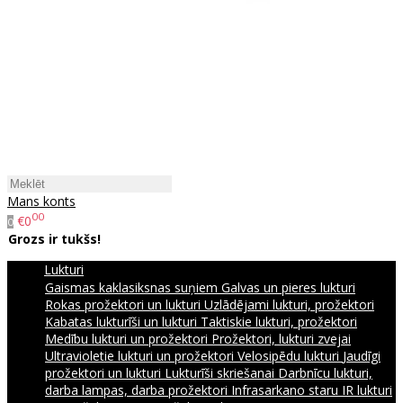
Mans konts
00
€0
0
Grozs ir tukšs!
Lukturi
Gaismas kaklasiksnas suņiem
Galvas un pieres lukturi
Rokas prožektori un lukturi
Uzlādējami lukturi, prožektori
Kabatas lukturīši un lukturi
Taktiskie lukturi, prožektori
Medību lukturi un prožektori
Prožektori, lukturi zvejai
Ultravioletie lukturi un prožektori
Velosipēdu lukturi
Jaudīgi
prožektori un lukturi
Lukturīši skriešanai
Darbnīcu lukturi,
darba lampas, darba prožektori
Infrasarkano staru IR lukturi