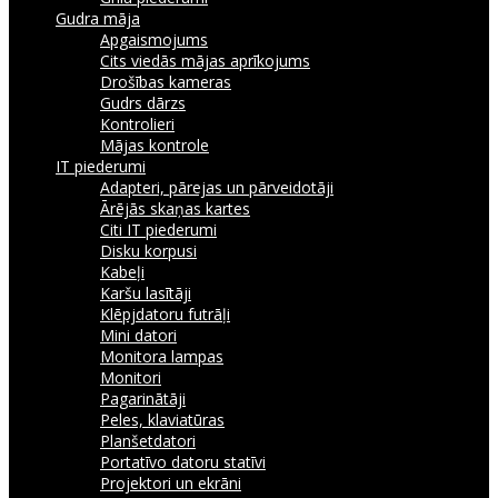
Gudra māja
Apgaismojums
Cits viedās mājas aprīkojums
Drošības kameras
Gudrs dārzs
Kontrolieri
Mājas kontrole
IT piederumi
Adapteri, pārejas un pārveidotāji
Ārējās skaņas kartes
Citi IT piederumi
Disku korpusi
Kabeļi
Karšu lasītāji
Klēpjdatoru futrāļi
Mini datori
Monitora lampas
Monitori
Pagarinātāji
Peles, klaviatūras
Planšetdatori
Portatīvo datoru statīvi
Projektori un ekrāni