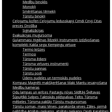
Medību binoklis
Monokļi
Smērēšanas tēmekļi
Tūristu binokļi
Ceļojumu koferi
Ceļojumu ledusskapji
Cimdi
Cirvji
Citas
preces
Drošība
Signalizācijas
Evakuācijas mugursoma
Guļammaisi
Higiēnas līdzekļi
Instrumenti
Izdzīvošanas
komplekti
Kakla sega
Kempingu virtuve
Termo krūzes
Termosi
Tūrisma ēdieni
Tūrisma virtuves instrumenti
Tūristu pannas
Tūristu podi
Ūdens pudeles un termiskās pudeles
Kompasi
Magnēti makšķerēšanai
Maki
Mantu iesaiņošana
Medību kameras
Odu lampas un ierīces
Pastaigu nūjas
Sildītāji
Šķiltavas
Šūpuļtīkli
Svilpes
Taktiskās pildspalvas
Teltis
Tūrisma
mēbeles
Tūrisma paklāji
Tūristu mugursomas
Tūristu somas, maisi
Virves, parakorda virves
Zāles, pirmā
palīdzība
Atslēgu piekariņi, atslēgu piekariņi
Degļi
Karabīnes