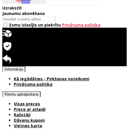
Uzrakstīt
Jaunumu abonēšana
Esmu izlasījis un piekrītu
Privātuma politika
Ātra piegāde
Garantija precēm
Pieejama atgriešana
Informācija
Kā iegādāties - Pirkšanas noteikumi
Privātuma politika
Klientu apkalpošana
Visas preces
Prece ar atlaidi
Ražotāji
Dāvanu kuponi
Vietnes karte