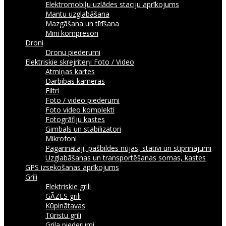
Elektromobiļu uzlādes staciju aprīkojums
Mantu uzglabāšana
Mazgāšana un tīrīšana
Mini kompresori
Droni
Dronu piederumi
Elektriskie skrejriteņi
Foto / Video
Atmiņas kartes
Darbības kameras
Filtri
Foto / video piederumi
Foto video komplekti
Fotogrāfiju kastes
Gimbals un stabilizatori
Mikrofoni
Pagarinātāji, pašbildes nūjas, statīvi un stiprinājumi
Uzglabāšanas un transportēšanas somas, kastes
GPS izsekošanas aprīkojums
Grili
Elektriskie grili
GĀZES grili
Kūpinātavas
Tūristu grili
Grila piederumi