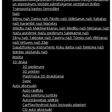
un stiprinājumi
Mobilie pārnēsājamie ventilatori
Brilles
Transporta kastes čemodāni
Naži
Bērnu naži
Darba naži
Fiksēti naži
Glābšanas naži
Kabatas
naži
Karambit nazi
Mačetes
Mācību naži
Makšķerēšanas naži
Medību naži
Mešanas naži
Nažu asināmie
Nažu piederumi
Saliekamie naži
Sēņu naži
Taktiskie naži
Tauriņu naži
Tūristu naži
Vīlēšanas
naži
Virtuves naži
Zāģi
Daudzfunkciju instrumenti
Roku darba naži
Elektriķa naži
Bārdas skūšanās naži
Atpūta
3D druka
3D piederumi
3D printeri
Plastmasa 3D drukāšanai
Sveķi
Auto aksesuāri
Auto raidītāji
Auto telefonu turētāji
Autostāvvietas sildītāji
CarPlay/Android Auto bezvadu adapteri
Citi auto aksesuāri