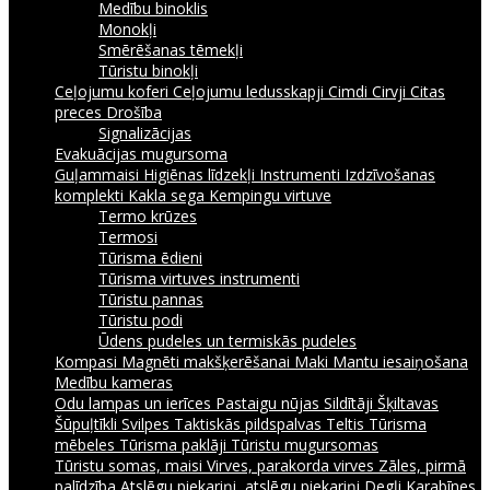
Medību binoklis
Monokļi
Smērēšanas tēmekļi
Tūristu binokļi
Ceļojumu koferi
Ceļojumu ledusskapji
Cimdi
Cirvji
Citas
preces
Drošība
Signalizācijas
Evakuācijas mugursoma
Guļammaisi
Higiēnas līdzekļi
Instrumenti
Izdzīvošanas
komplekti
Kakla sega
Kempingu virtuve
Termo krūzes
Termosi
Tūrisma ēdieni
Tūrisma virtuves instrumenti
Tūristu pannas
Tūristu podi
Ūdens pudeles un termiskās pudeles
Kompasi
Magnēti makšķerēšanai
Maki
Mantu iesaiņošana
Medību kameras
Odu lampas un ierīces
Pastaigu nūjas
Sildītāji
Šķiltavas
Šūpuļtīkli
Svilpes
Taktiskās pildspalvas
Teltis
Tūrisma
mēbeles
Tūrisma paklāji
Tūristu mugursomas
Tūristu somas, maisi
Virves, parakorda virves
Zāles, pirmā
palīdzība
Atslēgu piekariņi, atslēgu piekariņi
Degļi
Karabīnes