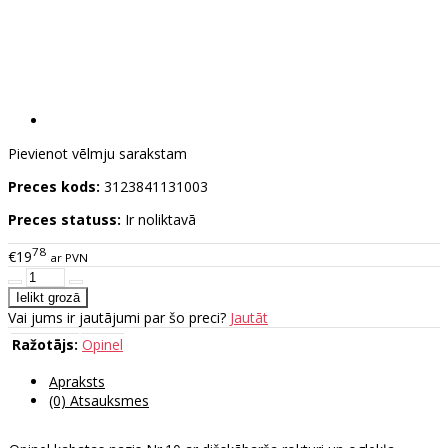
Pievienot vēlmju sarakstam
Preces kods:
3123841131003
Preces statuss:
Ir noliktavā
78
€19
ar PVN
Vai jums ir jautājumi par šo preci?
Jautāt
Ražotājs:
Opinel
Apraksts
(0) Atsauksmes