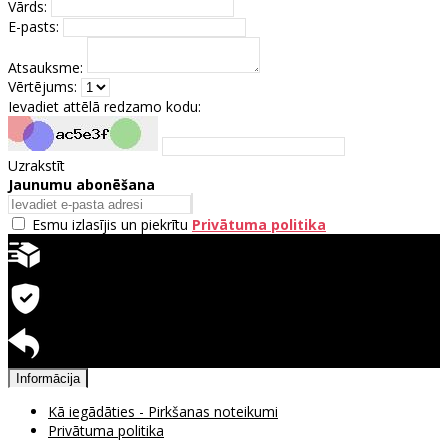
Vārds:
E-pasts:
Atsauksme:
Vērtējums:
Ievadiet attēlā redzamo kodu:
Uzrakstīt
Jaunumu abonēšana
Esmu izlasījis un piekrītu
Privātuma politika
Ātra piegāde
Garantija precēm
Pieejama atgriešana
Informācija
Kā iegādāties - Pirkšanas noteikumi
Privātuma politika