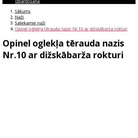
Izpārdošana
Sākums
Naži
Saliekamie naži
Opinel oglekļa tērauda nazis Nr.10 ar dižskābarža rokturi
Opinel oglekļa tērauda nazis
Nr.10 ar dižskābarža rokturi