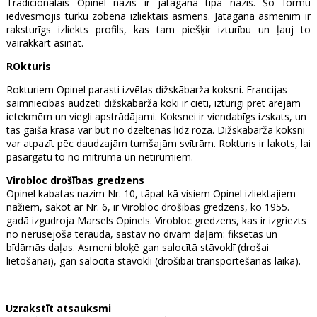
Tradicionālais Opinel nazis ir jatagana tipa nazis. Šo formu
iedvesmojis turku zobena izliektais asmens. Jatagana asmenim ir
raksturīgs izliekts profils, kas tam piešķir izturību un ļauj to
vairākkārt asināt.
ROkturis
Rokturiem Opinel parasti izvēlas dižskābarža koksni. Francijas
saimniecībās audzēti dižskābarža koki ir cieti, izturīgi pret ārējām
ietekmēm un viegli apstrādājami. Koksnei ir viendabīgs izskats, un
tās gaišā krāsa var būt no dzeltenas līdz rozā. Dižskābarža koksni
var atpazīt pēc daudzajām tumšajām svītrām. Rokturis ir lakots, lai
pasargātu to no mitruma un netīrumiem.
Virobloc drošības gredzens
Opinel kabatas nazim Nr. 10, tāpat kā visiem Opinel izliektajiem
nažiem, sākot ar Nr. 6, ir Virobloc drošības gredzens, ko 1955.
gadā izgudroja Marsels Opinels. Virobloc gredzens, kas ir izgriezts
no nerūsējošā tērauda, sastāv no divām daļām: fiksētās un
bīdāmās daļas. Asmeni bloķē gan salocītā stāvoklī (drošai
lietošanai), gan salocītā stāvoklī (drošībai transportēšanas laikā).
Uzrakstīt atsauksmi