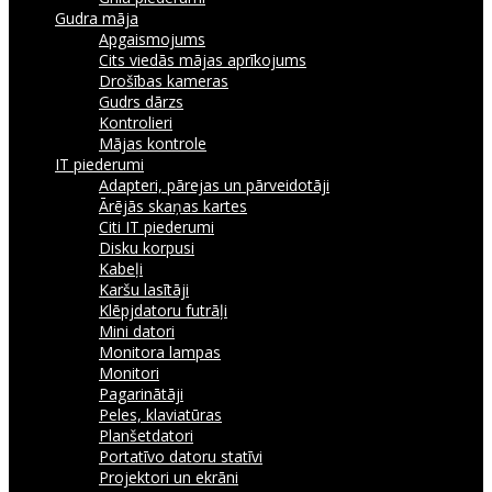
Gudra māja
Apgaismojums
Cits viedās mājas aprīkojums
Drošības kameras
Gudrs dārzs
Kontrolieri
Mājas kontrole
IT piederumi
Adapteri, pārejas un pārveidotāji
Ārējās skaņas kartes
Citi IT piederumi
Disku korpusi
Kabeļi
Karšu lasītāji
Klēpjdatoru futrāļi
Mini datori
Monitora lampas
Monitori
Pagarinātāji
Peles, klaviatūras
Planšetdatori
Portatīvo datoru statīvi
Projektori un ekrāni