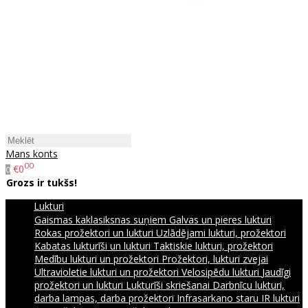
Mans konts
00
€0
0
Grozs ir tukšs!
Lukturi
Gaismas kaklasiksnas suņiem
Galvas un pieres lukturi
Rokas prožektori un lukturi
Uzlādējami lukturi, prožektori
Kabatas lukturīši un lukturi
Taktiskie lukturi, prožektori
Medību lukturi un prožektori
Prožektori, lukturi zvejai
Ultravioletie lukturi un prožektori
Velosipēdu lukturi
Jaudīgi
prožektori un lukturi
Lukturīši skriešanai
Darbnīcu lukturi,
darba lampas, darba prožektori
Infrasarkano staru IR lukturi