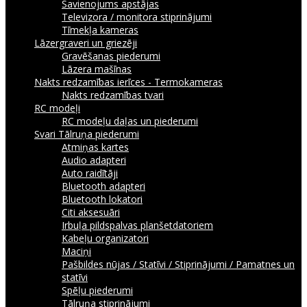
Savienojums apstājas
Televizora / monitora stiprinājumi
Tīmekļa kameras
Lāzergraveri un griezēji
Gravēšanas piederumi
Lāzera mašīnas
Nakts redzamības ierīces - Termokameras
Nakts redzamības tvari
RC modeļi
RC modeļu daļas un piederumi
Svari
Tālruņa piederumi
Atmiņas kartes
Audio adapteri
Auto raidītāji
Bluetooth adapteri
Bluetooth lokatori
Citi aksesuāri
Irbuļa pildspalvas planšetdatoriem
Kabeļu organizatori
Maciņi
Pašbildes nūjas / Statīvi / Stiprinājumi / Pamatnes un
statīvi
Spēļu piederumi
Tālruņa stiprinājumi