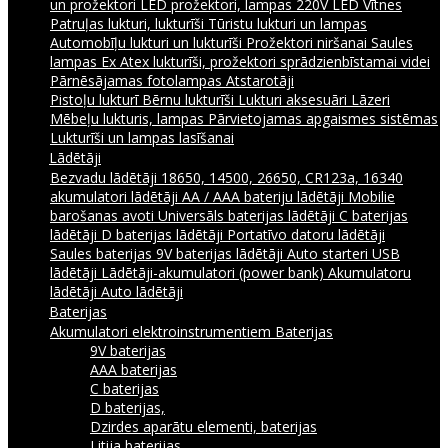
un prožektori
LED prožektori, lampas 220V
LED Vītnes
Patruļas lukturi, lukturīši
Tūristu lukturi un lampas
Automobīļu lukturi un lukturīši
Prožektori niršanai
Saules
lampas
Ex Atex lukturīši, prožektori sprādzienbīstamai videi
Pārnēsājamas fotolampas
Atstarotāji
Pistoļu lukturī
Bērnu lukturīši
Lukturi aksesuāri
Lāzeri
Mēbeļu lukturis, lampas
Pārvietojamas apgaismes sistēmas
Lukturīši un lampas lasīšanai
Lādētāji
Bezvadu lādētāji
18650, 14500, 26650, CR123a, 16340
akumulatori lādētāji
AA / AAA bateriju lādētāji
Mobilie
barošanas avoti
Universāls baterijas lādētāji
C baterijas
lādētāji
D baterijas lādētāji
Portatīvo datoru lādētāji
Saules baterijas
9V baterijas lādētāji
Auto starteri
USB
lādētāji
Lādētāji-akumulatori (power bank)
Akumulatoru
lādētāji
Auto lādētāji
Baterijas
Akumulatori elektroinstrumentiem
Baterijas
9V baterijas
AAA baterijas
C baterijas
D baterijas,
Dzirdes aparātu elementi, baterijas
Litija baterijas