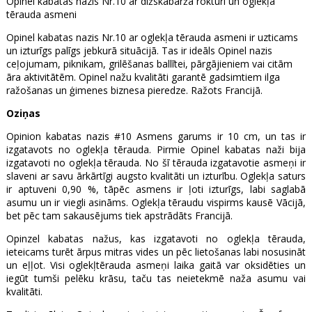
Opinel kabatas nazis Nr.10 ar dižskābarža rokturi un oglekļa
tērauda asmeni
Opinel kabatas nazis Nr.10 ar oglekļa tērauda asmeni ir uzticams
un izturīgs palīgs jebkurā situācijā. Tas ir ideāls Opinel nazis
ceļojumam, piknikam, grilēšanas ballītei, pārgājieniem vai citām
āra aktivitātēm. Opinel nažu kvalitāti garantē gadsimtiem ilga
ražošanas un ģimenes biznesa pieredze. Ražots Francijā.
Oziņas
Opinion kabatas nazis #10 Asmens garums ir 10 cm, un tas ir
izgatavots no oglekļa tērauda. Pirmie Opinel kabatas naži bija
izgatavoti no oglekļa tērauda. No šī tērauda izgatavotie asmeņi ir
slaveni ar savu ārkārtīgi augsto kvalitāti un izturību. Oglekļa saturs
ir aptuveni 0,90 %, tāpēc asmens ir ļoti izturīgs, labi saglabā
asumu un ir viegli asināms. Oglekļa tēraudu vispirms kausē Vācijā,
bet pēc tam sakausējums tiek apstrādāts Francijā.
Opinzel kabatas nažus, kas izgatavoti no oglekļa tērauda,
ieteicams turēt ārpus mitras vides un pēc lietošanas labi nosusināt
un eļļot. Visi oglekļtērauda asmeņi laika gaitā var oksidēties un
iegūt tumši pelēku krāsu, taču tas neietekmē naža asumu vai
kvalitāti.