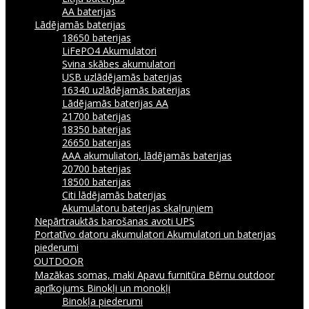
AA baterijas
Lādējamās baterijas
18650 baterijas
LiFePO4 Akumulatori
Svina skābes akumulatori
USB uzlādējamās baterijas
16340 uzlādējamās baterijas
Lādējamās baterijas AA
21700 baterijas
18350 baterijas
26650 baterijas
AAA akumuliatori, lādējamās baterijas
20700 baterijas
18500 baterijas
Citi lādējamās baterijas
Akumulatoru baterijas skaļruņiem
Nepārtrauktās barošanas avoti UPS
Portatīvo datoru akumulatori
Akumulatori un baterijas
piederumi
OUTDOOR
Mazākas somas, maki
Apavu furnitūra
Bērnu outdoor
aprīkojums
Binokļi un monokļi
Binokļa piederumi