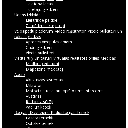
Telefona lēcas
Turētāju gredzeni
Ūdens izklaide
Elektriskie pelddēļi
Zemūdens skrejriteņi
Velosipēdu piederumi
Video reģistratori
Viedie pulksteņi un
rokassprādzes
Aproces viedpulksteņiem
Gudri gredzeni
Viedie pulksteņi
Viedtālruņi un tālruņi
Virtuālās realitātes brilles
Medības
Medību piederumi
Diapazona meklētāji
Audio
Akustiskās sistēmas
Mikrofoni
Motociklistu sakaru aprīkojums Intercoms
Austiņas
Radio uztvērēji
Vadi un kabeļi
Rācijas, Divvirzienu Radiostacijas
Tēmēkļi
Lāzera tēmēkļi
Optiskie tēmēkļi