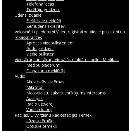
Telefona lēcas
Turētāju gredzeni
Ūdens izklaide
Elektriskie pelddēļi
Zemūdens skrejriteņi
Velosipēdu piederumi
Video reģistratori
Viedie pulksteņi un
rokassprādzes
Aproces viedpulksteņiem
Gudri gredzeni
Viedie pulksteņi
Viedtālruņi un tālruņi
Virtuālās realitātes brilles
Medības
Medību piederumi
Diapazona meklētāji
Audio
Akustiskās sistēmas
Mikrofoni
Motociklistu sakaru aprīkojums Intercoms
Austiņas
Radio uztvērēji
Vadi un kabeļi
Rācijas, Divvirzienu Radiostacijas
Tēmēkļi
Lāzera tēmēkļi
Optiskie tēmēkļi