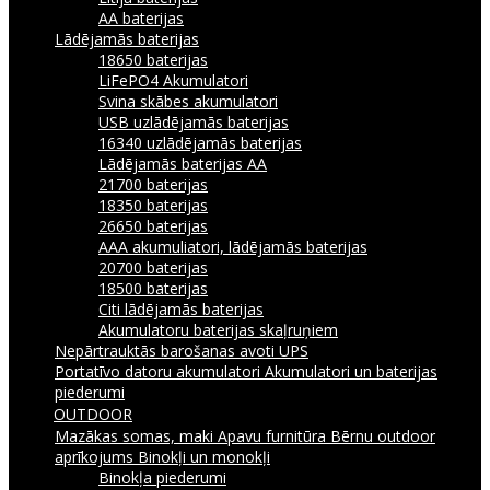
AA baterijas
Lādējamās baterijas
18650 baterijas
LiFePO4 Akumulatori
Svina skābes akumulatori
USB uzlādējamās baterijas
16340 uzlādējamās baterijas
Lādējamās baterijas AA
21700 baterijas
18350 baterijas
26650 baterijas
AAA akumuliatori, lādējamās baterijas
20700 baterijas
18500 baterijas
Citi lādējamās baterijas
Akumulatoru baterijas skaļruņiem
Nepārtrauktās barošanas avoti UPS
Portatīvo datoru akumulatori
Akumulatori un baterijas
piederumi
OUTDOOR
Mazākas somas, maki
Apavu furnitūra
Bērnu outdoor
aprīkojums
Binokļi un monokļi
Binokļa piederumi