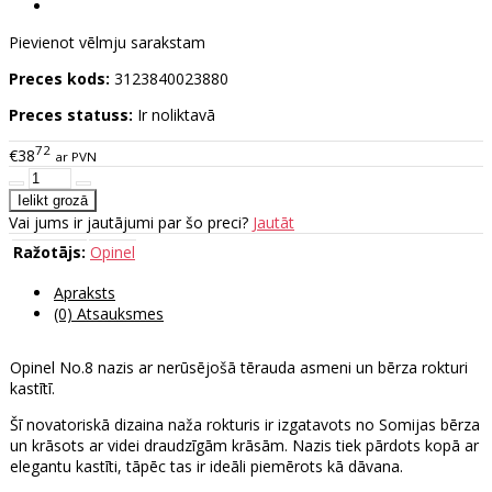
Pievienot vēlmju sarakstam
Preces kods:
3123840023880
Preces statuss:
Ir noliktavā
72
€38
ar PVN
Vai jums ir jautājumi par šo preci?
Jautāt
Ražotājs:
Opinel
Apraksts
(0) Atsauksmes
Opinel No.8 nazis ar nerūsējošā tērauda asmeni un bērza rokturi
kastītī.
Šī novatoriskā dizaina naža rokturis ir izgatavots no Somijas bērza
un krāsots ar videi draudzīgām krāsām. Nazis tiek pārdots kopā ar
elegantu kastīti, tāpēc tas ir ideāli piemērots kā dāvana.