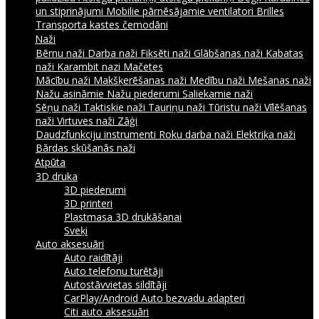
un stiprinājumi
Mobilie pārnēsājamie ventilatori
Brilles
Transporta kastes čemodāni
Naži
Bērnu naži
Darba naži
Fiksēti naži
Glābšanas naži
Kabatas
naži
Karambit nazi
Mačetes
Mācību naži
Makšķerēšanas naži
Medību naži
Mešanas naži
Nažu asināmie
Nažu piederumi
Saliekamie naži
Sēņu naži
Taktiskie naži
Tauriņu naži
Tūristu naži
Vīlēšanas
naži
Virtuves naži
Zāģi
Daudzfunkciju instrumenti
Roku darba naži
Elektriķa naži
Bārdas skūšanās naži
Atpūta
3D druka
3D piederumi
3D printeri
Plastmasa 3D drukāšanai
Sveķi
Auto aksesuāri
Auto raidītāji
Auto telefonu turētāji
Autostāvvietas sildītāji
CarPlay/Android Auto bezvadu adapteri
Citi auto aksesuāri