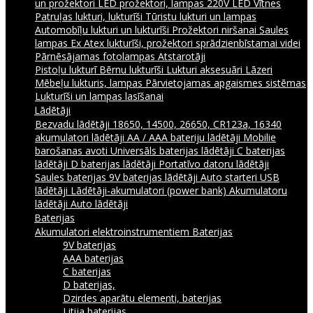
un prožektori
LED prožektori, lampas 220V
LED Vītnes
Patruļas lukturi, lukturīši
Tūristu lukturi un lampas
Automobīļu lukturi un lukturīši
Prožektori niršanai
Saules
lampas
Ex Atex lukturīši, prožektori sprādzienbīstamai videi
Pārnēsājamas fotolampas
Atstarotāji
Pistoļu lukturī
Bērnu lukturīši
Lukturi aksesuāri
Lāzeri
Mēbeļu lukturis, lampas
Pārvietojamas apgaismes sistēmas
Lukturīši un lampas lasīšanai
Lādētāji
Bezvadu lādētāji
18650, 14500, 26650, CR123a, 16340
akumulatori lādētāji
AA / AAA bateriju lādētāji
Mobilie
barošanas avoti
Universāls baterijas lādētāji
C baterijas
lādētāji
D baterijas lādētāji
Portatīvo datoru lādētāji
Saules baterijas
9V baterijas lādētāji
Auto starteri
USB
lādētāji
Lādētāji-akumulatori (power bank)
Akumulatoru
lādētāji
Auto lādētāji
Baterijas
Akumulatori elektroinstrumentiem
Baterijas
9V baterijas
AAA baterijas
C baterijas
D baterijas,
Dzirdes aparātu elementi, baterijas
Litija baterijas