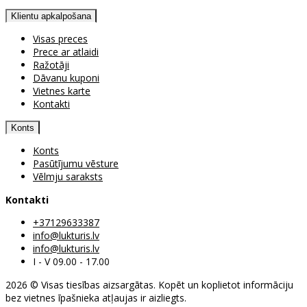
Klientu apkalpošana
Visas preces
Prece ar atlaidi
Ražotāji
Dāvanu kuponi
Vietnes karte
Kontakti
Konts
Konts
Pasūtījumu vēsture
Vēlmju saraksts
Kontakti
+37129633387
info@lukturis.lv
info@lukturis.lv
I - V 09.00 - 17.00
2026 © Visas tiesības aizsargātas. Kopēt un koplietot informāciju
bez vietnes īpašnieka atļaujas ir aizliegts.