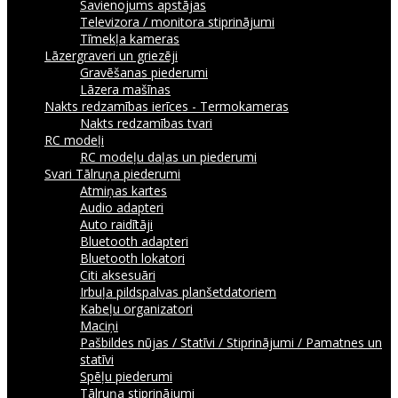
Savienojums apstājas
Televizora / monitora stiprinājumi
Tīmekļa kameras
Lāzergraveri un griezēji
Gravēšanas piederumi
Lāzera mašīnas
Nakts redzamības ierīces - Termokameras
Nakts redzamības tvari
RC modeļi
RC modeļu daļas un piederumi
Svari
Tālruņa piederumi
Atmiņas kartes
Audio adapteri
Auto raidītāji
Bluetooth adapteri
Bluetooth lokatori
Citi aksesuāri
Irbuļa pildspalvas planšetdatoriem
Kabeļu organizatori
Maciņi
Pašbildes nūjas / Statīvi / Stiprinājumi / Pamatnes un
statīvi
Spēļu piederumi
Tālruņa stiprinājumi