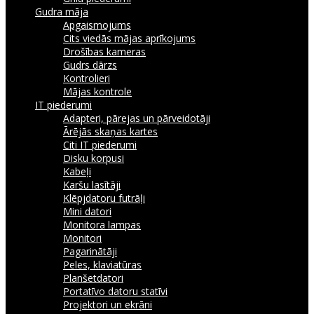
Gudra māja
Apgaismojums
Cits viedās mājas aprīkojums
Drošības kameras
Gudrs dārzs
Kontrolieri
Mājas kontrole
IT piederumi
Adapteri, pārejas un pārveidotāji
Ārējās skaņas kartes
Citi IT piederumi
Disku korpusi
Kabeļi
Karšu lasītāji
Klēpjdatoru futrāļi
Mini datori
Monitora lampas
Monitori
Pagarinātāji
Peles, klaviatūras
Planšetdatori
Portatīvo datoru statīvi
Projektori un ekrāni