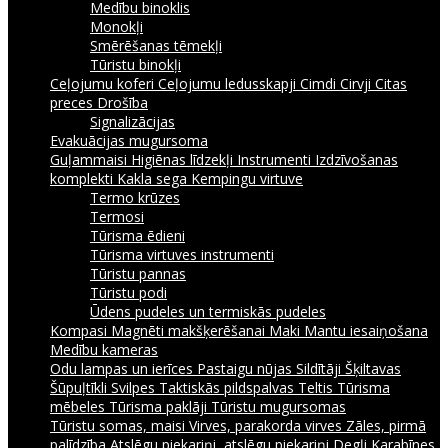
Medību binoklis
Monokļi
Smērēšanas tēmekļi
Tūristu binokļi
Ceļojumu koferi
Ceļojumu ledusskapji
Cimdi
Cirvji
Citas
preces
Drošība
Signalizācijas
Evakuācijas mugursoma
Guļammaisi
Higiēnas līdzekļi
Instrumenti
Izdzīvošanas
komplekti
Kakla sega
Kempingu virtuve
Termo krūzes
Termosi
Tūrisma ēdieni
Tūrisma virtuves instrumenti
Tūristu pannas
Tūristu podi
Ūdens pudeles un termiskās pudeles
Kompasi
Magnēti makšķerēšanai
Maki
Mantu iesaiņošana
Medību kameras
Odu lampas un ierīces
Pastaigu nūjas
Sildītāji
Šķiltavas
Šūpuļtīkli
Svilpes
Taktiskās pildspalvas
Teltis
Tūrisma
mēbeles
Tūrisma paklāji
Tūristu mugursomas
Tūristu somas, maisi
Virves, parakorda virves
Zāles, pirmā
palīdzība
Atslēgu piekariņi, atslēgu piekariņi
Degļi
Karabīnes