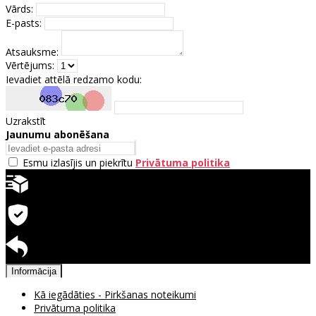
Vārds:
E-pasts:
Atsauksme:
Vērtējums:
Ievadiet attēlā redzamo kodu:
Uzrakstīt
Jaunumu abonēšana
Esmu izlasījis un piekrītu
Privātuma politika
Ātra piegāde
Garantija precēm
Pieejama atgriešana
Informācija
Kā iegādāties - Pirkšanas noteikumi
Privātuma politika