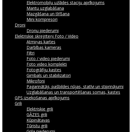
Elektromobiļu uzlādes staciju aprīkojums
Mantu uzglabāšana
Mazgāšana un tīrīšana
Mini kompresori
Droni
Dronu piederumi
Elektriskie skrejriteņi
Foto / Video
Atmiņas kartes
Darbības kameras
Filtri
Foto / video piederumi
Foto video komplekti
Fotogrāfiju kastes
Gimbals un stabilizatori
Mikrofoni
Pagarinātāji, pašbildes nūjas, statīvi un stiprinājumi
Uzglabāšanas un transportēšanas somas, kastes
GPS izsekošanas aprīkojums
Grili
Elektriskie grili
GĀZES grili
Kūpinātavas
Tūristu grili
Grila piederumi