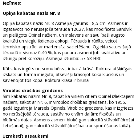
Iezīmes:
Opiņa kabatas nazis Nr. 8
Opiņa kabatas nazis Nr. 8 Asmeņa garums - 8,5 cm. Asmens ir
izgatavots no nerūsējošā tērauda 12C27, kas modificēts Sandvik
un pielāgots Opinel nažiem, un ir slavens ar savu īpaši augsto
kvalitāti un vieglu ikdienas apkopi. Tērauds ir rūdīts, veicot
termisko apstrādi ar martensīta sacietēšanu. Oglekļa saturs šajā
tēraudā ir vismaz 0,40 %, kas padara asmeni ļoti kvalitatīvu un
izturīgu pret koroziju. Asmeņa izturība: 57-58 HRC.
Kāts, kas iegūts no somu bērza, ir baltā krāsā. Roktura atšķirīgais
izskats un forma ir iegūta, atsevišķi krāsojot koka klucīšus un
savienojot tos kopā. Roktura krāsa ir brūna.
Virobloc drošības gredzens
Šim kabatas nazim Nr. 8, tāpat kā visiem citiem Opinel izliektajiem
nažiem, sākot ar Nr. 6, ir Virobloc drošības gredzens, ko 1955.
gadā izgudroja Marsels Opinels. Virobloc gredzens, kas ir izgriezts
no nerūsējošā tērauda, sastāv no divām daļām: fiksētās un
bīdāmās daļas. Asmens asmeni bloķē gan salocītā stāvoklī (drošai
lietošanai), gan salocītā stāvoklī (drošībai transportēšanas laikā).
Uzrakstīt atsauksmi