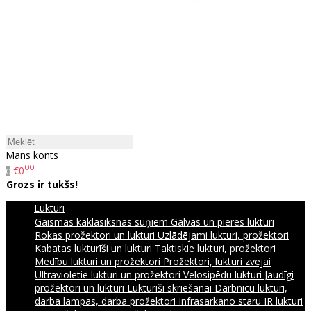
Mans konts
00
€0
0
Grozs ir tukšs!
Lukturi
Gaismas kaklasiksnas suņiem
Galvas un pieres lukturi
Rokas prožektori un lukturi
Uzlādējami lukturi, prožektori
Kabatas lukturīši un lukturi
Taktiskie lukturi, prožektori
Medību lukturi un prožektori
Prožektori, lukturi zvejai
Ultravioletie lukturi un prožektori
Velosipēdu lukturi
Jaudīgi
prožektori un lukturi
Lukturīši skriešanai
Darbnīcu lukturi,
darba lampas, darba prožektori
Infrasarkano staru IR lukturi