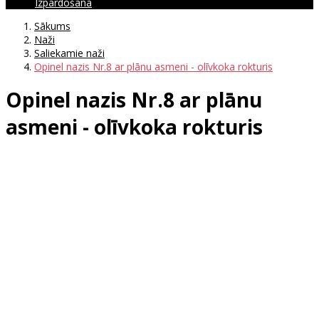
Izpārdošana
Sākums
Naži
Saliekamie naži
Opinel nazis Nr.8 ar plānu asmeni - olīvkoka rokturis
Opinel nazis Nr.8 ar plānu
asmeni - olīvkoka rokturis