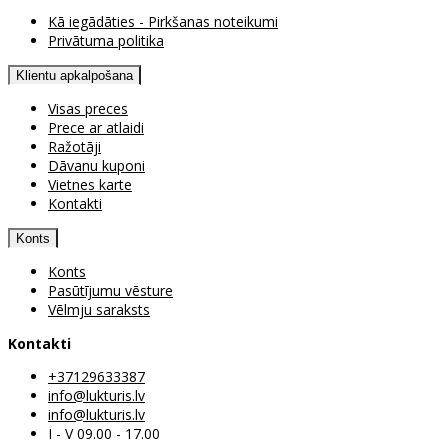
Kā iegādāties - Pirkšanas noteikumi
Privātuma politika
Klientu apkalpošana
Visas preces
Prece ar atlaidi
Ražotāji
Dāvanu kuponi
Vietnes karte
Kontakti
Konts
Konts
Pasūtījumu vēsture
Vēlmju saraksts
Kontakti
+37129633387
info@lukturis.lv
info@lukturis.lv
I - V 09.00 - 17.00