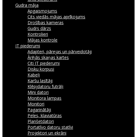
Gudra māja
Apgaismojums
Cits viedās mājas aprīkojums
Drošības kameras
Gudrs dārzs
Kontrolieri
Mājas kontrole
IT piederumi
Adapteri, pārejas un pārveidotāji
Ārējās skaņas kartes
Citi IT piederumi
Disku korpusi
Kabeļi
Karšu lasītāji
Klēpjdatoru futrāļi
Mini datori
Monitora lampas
Monitori
Pagarinātāji
Peles, klaviatūras
Planšetdatori
Portatīvo datoru statīvi
Projektori un ekrāni