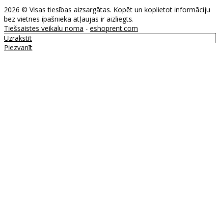
2026 © Visas tiesības aizsargātas. Kopēt un koplietot informāciju
bez vietnes īpašnieka atļaujas ir aizliegts.
Tiešsaistes veikalu noma
-
eshoprent.com
Uzrakstīt
Piezvanīt