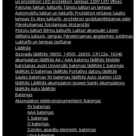
un prožektori
LED prožektori, lampas 220V
LED Vītnes
Patruļas lukturi, lukturīši
Tūristu lukturi un lampas
Automobīļu lukturi un lukturīši
Prožektori niršanai
Saules
lampas
Ex Atex lukturīši, prožektori sprādzienbīstamai videi
Pārnēsājamas fotolampas
Atstarotāji
Pistoļu lukturī
Bērnu lukturīši
Lukturi aksesuāri
Lāzeri
Mēbeļu lukturis, lampas
Pārvietojamas apgaismes sistēmas
Lukturīši un lampas lasīšanai
Lādētāji
Bezvadu lādētāji
18650, 14500, 26650, CR123a, 16340
akumulatori lādētāji
AA / AAA bateriju lādētāji
Mobilie
barošanas avoti
Universāls baterijas lādētāji
C baterijas
lādētāji
D baterijas lādētāji
Portatīvo datoru lādētāji
Saules baterijas
9V baterijas lādētāji
Auto starteri
USB
lādētāji
Lādētāji-akumulatori (power bank)
Akumulatoru
lādētāji
Auto lādētāji
Baterijas
Akumulatori elektroinstrumentiem
Baterijas
9V baterijas
AAA baterijas
C baterijas
D baterijas,
Dzirdes aparātu elementi, baterijas
Litija baterijas