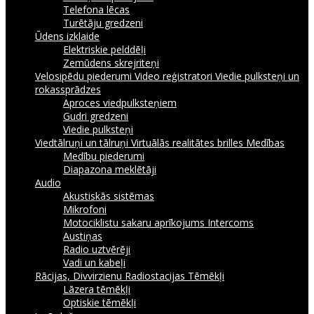
Telefona lēcas
Turētāju gredzeni
Ūdens izklaide
Elektriskie pelddēļi
Zemūdens skrejriteņi
Velosipēdu piederumi
Video reģistratori
Viedie pulksteņi un
rokassprādzes
Aproces viedpulksteņiem
Gudri gredzeni
Viedie pulksteņi
Viedtālruņi un tālruņi
Virtuālās realitātes brilles
Medības
Medību piederumi
Diapazona meklētāji
Audio
Akustiskās sistēmas
Mikrofoni
Motociklistu sakaru aprīkojums Intercoms
Austiņas
Radio uztvērēji
Vadi un kabeļi
Rācijas, Divvirzienu Radiostacijas
Tēmēkļi
Lāzera tēmēkļi
Optiskie tēmēkļi