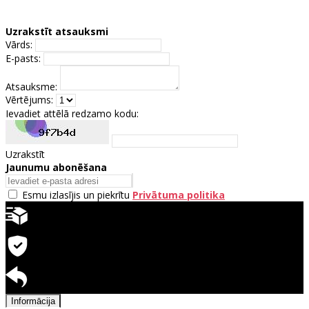
Uzrakstīt atsauksmi
Vārds:
E-pasts:
Atsauksme:
Vērtējums:
Ievadiet attēlā redzamo kodu:
Uzrakstīt
Jaunumu abonēšana
Esmu izlasījis un piekrītu
Privātuma politika
Ātra piegāde
Garantija precēm
Pieejama atgriešana
Informācija