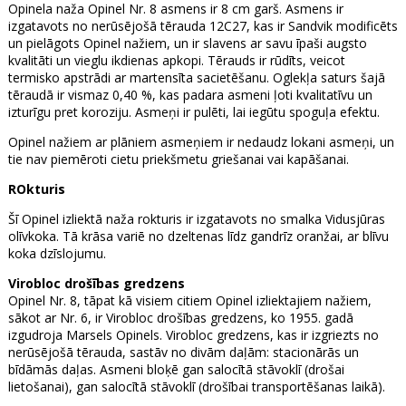
Opinela naža Opinel Nr. 8 asmens ir 8 cm garš. Asmens ir
izgatavots no nerūsējošā tērauda 12C27, kas ir Sandvik modificēts
un pielāgots Opinel nažiem, un ir slavens ar savu īpaši augsto
kvalitāti un vieglu ikdienas apkopi. Tērauds ir rūdīts, veicot
termisko apstrādi ar martensīta sacietēšanu. Oglekļa saturs šajā
tēraudā ir vismaz 0,40 %, kas padara asmeni ļoti kvalitatīvu un
izturīgu pret koroziju. Asmeņi ir pulēti, lai iegūtu spoguļa efektu.
Opinel nažiem ar plāniem asmeņiem ir nedaudz lokani asmeņi, un
tie nav piemēroti cietu priekšmetu griešanai vai kapāšanai.
ROkturis
Šī Opinel izliektā naža rokturis ir izgatavots no smalka Vidusjūras
olīvkoka. Tā krāsa variē no dzeltenas līdz gandrīz oranžai, ar blīvu
koka dzīslojumu.
Virobloc drošības gredzens
Opinel Nr. 8, tāpat kā visiem citiem Opinel izliektajiem nažiem,
sākot ar Nr. 6, ir Virobloc drošības gredzens, ko 1955. gadā
izgudroja Marsels Opinels. Virobloc gredzens, kas ir izgriezts no
nerūsējošā tērauda, sastāv no divām daļām: stacionārās un
bīdāmās daļas. Asmeni bloķē gan salocītā stāvoklī (drošai
lietošanai), gan salocītā stāvoklī (drošībai transportēšanas laikā).