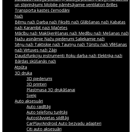
un stiprinājumi
Mobilie pārnēsājamie ventilatori
Brilles
Transporta kastes čemodāni
Naži
Bērnu naži
Darba naži
Fiksēti naži
Glābšanas naži
Kabatas
naži
Karambit nazi
Mačetes
Mācību naži
Makšķerēšanas naži
Medību naži
Mešanas naži
Nažu asināmie
Nažu piederumi
Saliekamie naži
Sēņu naži
Taktiskie naži
Tauriņu naži
Tūristu naži
Vīlēšanas
naži
Virtuves naži
Zāģi
Daudzfunkciju instrumenti
Roku darba naži
Elektriķa naži
Bārdas skūšanās naži
Atpūta
3D druka
3D piederumi
3D printeri
Plastmasa 3D drukāšanai
Sveķi
Auto aksesuāri
Auto raidītāji
Auto telefonu turētāji
Autostāvvietas sildītāji
CarPlay/Android Auto bezvadu adapteri
Citi auto aksesuāri