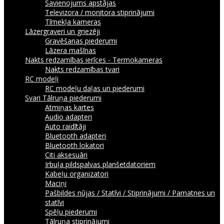
Savienojums apstājas
Televizora / monitora stiprinājumi
Tīmekļa kameras
Lāzergraveri un griezēji
Gravēšanas piederumi
Lāzera mašīnas
Nakts redzamības ierīces - Termokameras
Nakts redzamības tvari
RC modeļi
RC modeļu daļas un piederumi
Svari
Tālruņa piederumi
Atmiņas kartes
Audio adapteri
Auto raidītāji
Bluetooth adapteri
Bluetooth lokatori
Citi aksesuāri
Irbuļa pildspalvas planšetdatoriem
Kabeļu organizatori
Maciņi
Pašbildes nūjas / Statīvi / Stiprinājumi / Pamatnes un
statīvi
Spēļu piederumi
Tālruņa stiprinājumi