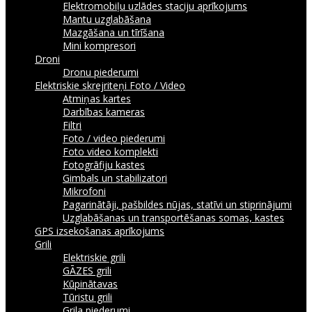
Elektromobiļu uzlādes staciju aprīkojums
Mantu uzglabāšana
Mazgāšana un tīrīšana
Mini kompresori
Droni
Dronu piederumi
Elektriskie skrejriteņi
Foto / Video
Atmiņas kartes
Darbības kameras
Filtri
Foto / video piederumi
Foto video komplekti
Fotogrāfiju kastes
Gimbals un stabilizatori
Mikrofoni
Pagarinātāji, pašbildes nūjas, statīvi un stiprinājumi
Uzglabāšanas un transportēšanas somas, kastes
GPS izsekošanas aprīkojums
Grili
Elektriskie grili
GĀZES grili
Kūpinātavas
Tūristu grili
Grila piederumi