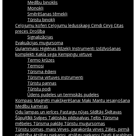
Medību binoklis
Monokļi
Smērēšanas tēmekļi
Tūristu binokļi
Ceļojumu koferi
Ceļojumu ledusskapji
Cimdi
Cirvji
Citas
preces
Drošība
Signalizācijas
Evakuācijas mugursoma
Guļammaisi
Higiēnas līdzekļi
Instrumenti
Izdzīvošanas
komplekti
Kakla sega
Kempingu virtuve
Termo krūzes
Termosi
Tūrisma ēdieni
Tūrisma virtuves instrumenti
Tūristu pannas
Tūristu podi
Ūdens pudeles un termiskās pudeles
Kompasi
Magnēti makšķerēšanai
Maki
Mantu iesaiņošana
Medību kameras
Odu lampas un ierīces
Pastaigu nūjas
Sildītāji
Šķiltavas
Šūpuļtīkli
Svilpes
Taktiskās pildspalvas
Teltis
Tūrisma
mēbeles
Tūrisma paklāji
Tūristu mugursomas
Tūristu somas, maisi
Virves, parakorda virves
Zāles, pirmā
palīdzība
Atslēgu piekariņi, atslēgu piekariņi
Degļi
Karabīnes