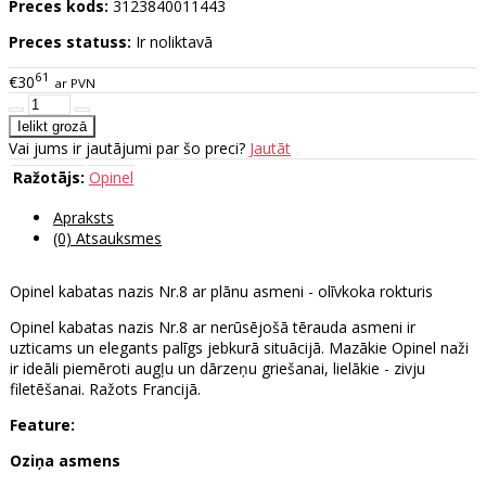
Preces kods:
3123840011443
Preces statuss:
Ir noliktavā
61
€30
ar PVN
Vai jums ir jautājumi par šo preci?
Jautāt
Ražotājs:
Opinel
Apraksts
(0) Atsauksmes
Opinel kabatas nazis Nr.8 ar plānu asmeni - olīvkoka rokturis
Opinel kabatas nazis Nr.8 ar nerūsējošā tērauda asmeni ir
uzticams un elegants palīgs jebkurā situācijā. Mazākie Opinel naži
ir ideāli piemēroti augļu un dārzeņu griešanai, lielākie - zivju
filetēšanai. Ražots Francijā.
Feature:
Oziņa asmens