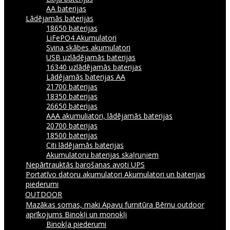
AA baterijas
Lādējamās baterijas
18650 baterijas
LiFePO4 Akumulatori
Svina skābes akumulatori
USB uzlādējamās baterijas
16340 uzlādējamās baterijas
Lādējamās baterijas AA
21700 baterijas
18350 baterijas
26650 baterijas
AAA akumuliatori, lādējamās baterijas
20700 baterijas
18500 baterijas
Citi lādējamās baterijas
Akumulatoru baterijas skaļruņiem
Nepārtrauktās barošanas avoti UPS
Portatīvo datoru akumulatori
Akumulatori un baterijas
piederumi
OUTDOOR
Mazākas somas, maki
Apavu furnitūra
Bērnu outdoor
aprīkojums
Binokļi un monokļi
Binokļa piederumi