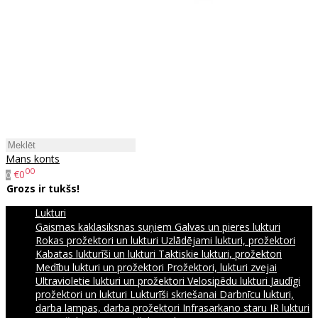
Mans konts
00
€0
0
Grozs ir tukšs!
Lukturi
Gaismas kaklasiksnas suņiem
Galvas un pieres lukturi
Rokas prožektori un lukturi
Uzlādējami lukturi, prožektori
Kabatas lukturīši un lukturi
Taktiskie lukturi, prožektori
Medību lukturi un prožektori
Prožektori, lukturi zvejai
Ultravioletie lukturi un prožektori
Velosipēdu lukturi
Jaudīgi
prožektori un lukturi
Lukturīši skriešanai
Darbnīcu lukturi,
darba lampas, darba prožektori
Infrasarkano staru IR lukturi