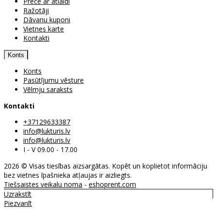
Prece ar atlaidi
Ražotāji
Dāvanu kuponi
Vietnes karte
Kontakti
Konts
Konts
Pasūtījumu vēsture
Vēlmju saraksts
Kontakti
+37129633387
info@lukturis.lv
info@lukturis.lv
I - V 09.00 - 17.00
2026 © Visas tiesības aizsargātas. Kopēt un koplietot informāciju
bez vietnes īpašnieka atļaujas ir aizliegts.
Tiešsaistes veikalu noma
-
eshoprent.com
Uzrakstīt
Piezvanīt