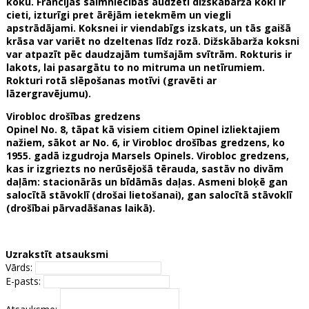
koku. Francijas saimniecībās audzēti dižskābarža koki ir
cieti, izturīgi pret ārējām ietekmēm un viegli
apstrādājami. Koksnei ir viendabīgs izskats, un tās gaišā
krāsa var variēt no dzeltenas līdz rozā. Dižskābarža koksni
var atpazīt pēc daudzajām tumšajām svītrām. Rokturis ir
lakots, lai pasargātu to no mitruma un netīrumiem.
Rokturi rotā slēpošanas motīvi (gravēti ar
lāzergravējumu).
Virobloc drošības gredzens
Opinel No. 8, tāpat kā visiem citiem Opinel izliektajiem
nažiem, sākot ar No. 6, ir Virobloc drošības gredzens, ko
1955. gadā izgudroja Marsels Opinels. Virobloc gredzens,
kas ir izgriezts no nerūsējošā tērauda, sastāv no divām
daļām: stacionārās un bīdāmās daļas. Asmeni bloķē gan
salocītā stāvoklī (drošai lietošanai), gan salocītā stāvoklī
(drošībai pārvadāšanas laikā).
Uzrakstīt atsauksmi
Vārds:
E-pasts: