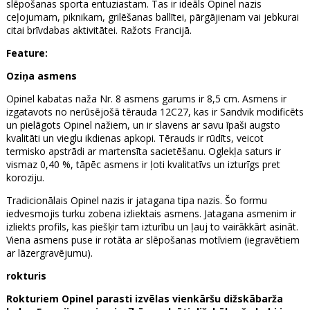
slēpošanas sporta entuziastam. Tas ir ideāls Opinel nazis
ceļojumam, piknikam, grilēšanas ballītei, pārgājienam vai jebkurai
citai brīvdabas aktivitātei. Ražots Francijā.
Feature:
Oziņa asmens
Opinel kabatas naža Nr. 8 asmens garums ir 8,5 cm. Asmens ir
izgatavots no nerūsējošā tērauda 12C27, kas ir Sandvik modificēts
un pielāgots Opinel nažiem, un ir slavens ar savu īpaši augsto
kvalitāti un vieglu ikdienas apkopi. Tērauds ir rūdīts, veicot
termisko apstrādi ar martensīta sacietēšanu. Oglekļa saturs ir
vismaz 0,40 %, tāpēc asmens ir ļoti kvalitatīvs un izturīgs pret
koroziju.
Tradicionālais Opinel nazis ir jatagana tipa nazis. Šo formu
iedvesmojis turku zobena izliektais asmens. Jatagana asmenim ir
izliekts profils, kas piešķir tam izturību un ļauj to vairākkārt asināt.
Viena asmens puse ir rotāta ar slēpošanas motīviem (iegravētiem
ar lāzergravējumu).
rokturis
Rokturiem Opinel parasti izvēlas vienkāršu dižskābarža