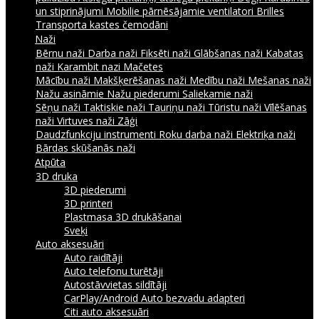
un stiprinājumi
Mobilie pārnēsājamie ventilatori
Brilles
Transporta kastes čemodāni
Naži
Bērnu naži
Darba naži
Fiksēti naži
Glābšanas naži
Kabatas
naži
Karambit nazi
Mačetes
Mācību naži
Makšķerēšanas naži
Medību naži
Mešanas naži
Nažu asināmie
Nažu piederumi
Saliekamie naži
Sēņu naži
Taktiskie naži
Tauriņu naži
Tūristu naži
Vīlēšanas
naži
Virtuves naži
Zāģi
Daudzfunkciju instrumenti
Roku darba naži
Elektriķa naži
Bārdas skūšanās naži
Atpūta
3D druka
3D piederumi
3D printeri
Plastmasa 3D drukāšanai
Sveķi
Auto aksesuāri
Auto raidītāji
Auto telefonu turētāji
Autostāvvietas sildītāji
CarPlay/Android Auto bezvadu adapteri
Citi auto aksesuāri