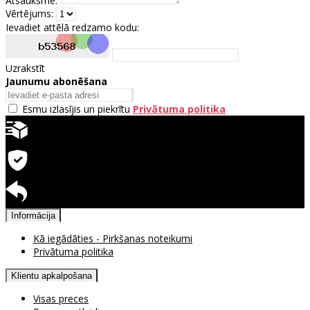
Atsauksme:
Vērtējums:
Ievadiet attēlā redzamo kodu:
Uzrakstīt
Jaunumu abonēšana
Esmu izlasījis un piekrītu
Privātuma politika
Ātra piegāde
Garantija precēm
Pieejama atgriešana
Informācija
Kā iegādāties - Pirkšanas noteikumi
Privātuma politika
Klientu apkalpošana
Visas preces