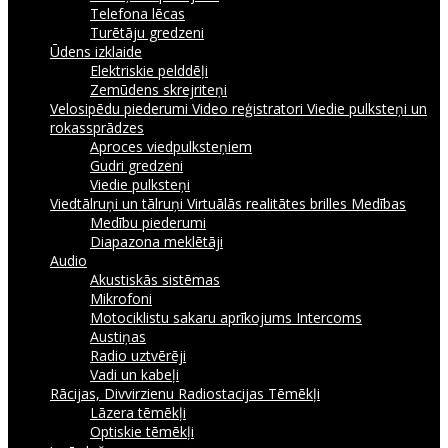
Telefona lēcas
Turētāju gredzeni
Ūdens izklaide
Elektriskie pelddēļi
Zemūdens skrejriteņi
Velosipēdu piederumi
Video reģistratori
Viedie pulksteņi un
rokassprādzes
Aproces viedpulksteņiem
Gudri gredzeni
Viedie pulksteņi
Viedtālruņi un tālruņi
Virtuālās realitātes brilles
Medības
Medību piederumi
Diapazona meklētāji
Audio
Akustiskās sistēmas
Mikrofoni
Motociklistu sakaru aprīkojums Intercoms
Austiņas
Radio uztvērēji
Vadi un kabeļi
Rācijas, Divvirzienu Radiostacijas
Tēmēkļi
Lāzera tēmēkļi
Optiskie tēmēkļi