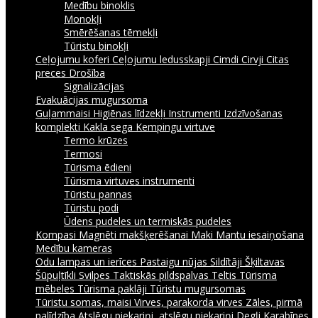
Medību binoklis
Monokļi
Smērēšanas tēmekļi
Tūristu binokļi
Ceļojumu koferi
Ceļojumu ledusskapji
Cimdi
Cirvji
Citas
preces
Drošība
Signalizācijas
Evakuācijas mugursoma
Guļammaisi
Higiēnas līdzekļi
Instrumenti
Izdzīvošanas
komplekti
Kakla sega
Kempingu virtuve
Termo krūzes
Termosi
Tūrisma ēdieni
Tūrisma virtuves instrumenti
Tūristu pannas
Tūristu podi
Ūdens pudeles un termiskās pudeles
Kompasi
Magnēti makšķerēšanai
Maki
Mantu iesaiņošana
Medību kameras
Odu lampas un ierīces
Pastaigu nūjas
Sildītāji
Šķiltavas
Šūpuļtīkli
Svilpes
Taktiskās pildspalvas
Teltis
Tūrisma
mēbeles
Tūrisma paklāji
Tūristu mugursomas
Tūristu somas, maisi
Virves, parakorda virves
Zāles, pirmā
palīdzība
Atslēgu piekariņi, atslēgu piekariņi
Degļi
Karabīnes