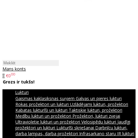
Mans konts
00
€0
0
Grozs ir tukšs!
Lukturi
Gaismas kaklasiksnas suņiem
Galvas un pieres lukturi
Rokas prožektori un lukturi
Uzlādējami lukturi, prožektori
Kabatas lukturīši un lukturi
Taktiskie lukturi, prožektori
Medību lukturi un prožektori
Prožektori, lukturi zvejai
Ultravioletie lukturi un prožektori
Velosipēdu lukturi
Jaudīgi
prožektori un lukturi
Lukturīši skriešanai
Darbnīcu lukturi,
darba lampas, darba prožektori
Infrasarkano staru IR lukturi