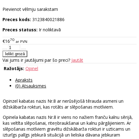
Pievienot vēlmju sarakstam
Preces kods:
3123840021886
Preces statuss:
Ir noliktavā
70
€16
ar PVN
Vai jums ir jautājumi par šo preci?
Jautāt
Ražotājs:
Opinel
Apraksts
(0) Atsauksmes
Opinzel kabatas nazis Nr.8 ar nerūsējošā tērauda asmeni un
dižskābarža rokturi, kas rotāts ar slēpošanas motīviem.
Opinela kabatas nazis Nr.8 ir viens no nažiem franču kalnu sērijā,
kas veltīta slēpošanai, riteņbraukšanai un kalnu pārgājieniem. Ar
slēpošanas motīviem gravētu dižskābarža rokturi ir uzticams un
izturīgs palīgs jebkurā situācijā un lieliska dāvana jebkuram