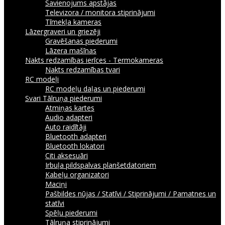
Savienojums apstājas
Televizora / monitora stiprinājumi
Tīmekļa kameras
Lāzergraveri un griezēji
Gravēšanas piederumi
Lāzera mašīnas
Nakts redzamības ierīces - Termokameras
Nakts redzamības tvari
RC modeļi
RC modeļu daļas un piederumi
Svari
Tālruņa piederumi
Atmiņas kartes
Audio adapteri
Auto raidītāji
Bluetooth adapteri
Bluetooth lokatori
Citi aksesuāri
Irbuļa pildspalvas planšetdatoriem
Kabeļu organizatori
Maciņi
Pašbildes nūjas / Statīvi / Stiprinājumi / Pamatnes un
statīvi
Spēļu piederumi
Tālruņa stiprinājumi