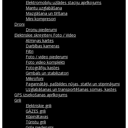
Elektromobiļu uzlādes staciju aprīkojums
Mantu uzglabāšana
Mazgāšana un tīrīšana
Mini kompresori
Droni
Dronu piederumi
Elektriskie skrejriteņi
Foto / Video
Atmiņas kartes
Darbības kameras
Filtri
Foto / video piederumi
Foto video komplekti
Fotogrāfiju kastes
Gimbals un stabilizatori
Mikrofoni
Pagarinātāji, pašbildes nūjas, statīvi un stiprinājumi
Uzglabāšanas un transportēšanas somas, kastes
GPS izsekošanas aprīkojums
Grili
Elektriskie grili
GĀZES grili
Kūpinātavas
Tūristu grili
Grila piederumi