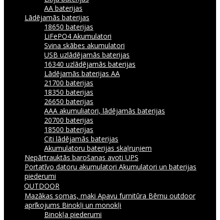
AA baterijas
Lādējamās baterijas
18650 baterijas
LiFePO4 Akumulatori
Svina skābes akumulatori
USB uzlādējamās baterijas
16340 uzlādējamās baterijas
Lādējamās baterijas AA
21700 baterijas
18350 baterijas
26650 baterijas
AAA akumuliatori, lādējamās baterijas
20700 baterijas
18500 baterijas
Citi lādējamās baterijas
Akumulatoru baterijas skaļruņiem
Nepārtrauktās barošanas avoti UPS
Portatīvo datoru akumulatori
Akumulatori un baterijas
piederumi
OUTDOOR
Mazākas somas, maki
Apavu furnitūra
Bērnu outdoor
aprīkojums
Binokļi un monokļi
Binokļa piederumi