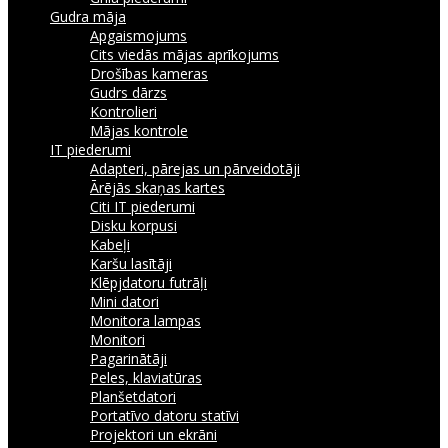
Gudra māja
Apgaismojums
Cits viedās mājas aprīkojums
Drošības kameras
Gudrs dārzs
Kontrolieri
Mājas kontrole
IT piederumi
Adapteri, pārejas un pārveidotāji
Ārējās skaņas kartes
Citi IT piederumi
Disku korpusi
Kabeļi
Karšu lasītāji
Klēpjdatoru futrāļi
Mini datori
Monitora lampas
Monitori
Pagarinātāji
Peles, klaviatūras
Planšetdatori
Portatīvo datoru statīvi
Projektori un ekrāni