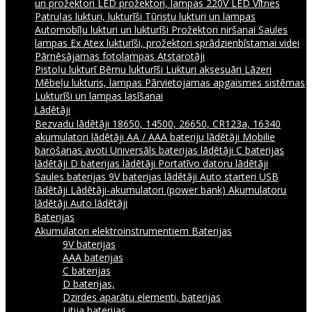
un prožektori
LED prožektori, lampas 220V
LED Vītnes
Patruļas lukturi, lukturīši
Tūristu lukturi un lampas
Automobīļu lukturi un lukturīši
Prožektori niršanai
Saules
lampas
Ex Atex lukturīši, prožektori sprādzienbīstamai videi
Pārnēsājamas fotolampas
Atstarotāji
Pistoļu lukturī
Bērnu lukturīši
Lukturi aksesuāri
Lāzeri
Mēbeļu lukturis, lampas
Pārvietojamas apgaismes sistēmas
Lukturīši un lampas lasīšanai
Lādētāji
Bezvadu lādētāji
18650, 14500, 26650, CR123a, 16340
akumulatori lādētāji
AA / AAA bateriju lādētāji
Mobilie
barošanas avoti
Universāls baterijas lādētāji
C baterijas
lādētāji
D baterijas lādētāji
Portatīvo datoru lādētāji
Saules baterijas
9V baterijas lādētāji
Auto starteri
USB
lādētāji
Lādētāji-akumulatori (power bank)
Akumulatoru
lādētāji
Auto lādētāji
Baterijas
Akumulatori elektroinstrumentiem
Baterijas
9V baterijas
AAA baterijas
C baterijas
D baterijas,
Dzirdes aparātu elementi, baterijas
Litija baterijas