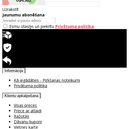
Uzrakstīt
Jaunumu abonēšana
Esmu izlasījis un piekrītu
Privātuma politika
Ātra piegāde
Garantija precēm
Pieejama atgriešana
Informācija
Kā iegādāties - Pirkšanas noteikumi
Privātuma politika
Klientu apkalpošana
Visas preces
Prece ar atlaidi
Ražotāji
Dāvanu kuponi
Vietnes karte