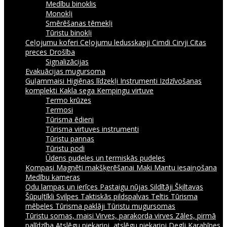
Medību binoklis
Monokļi
Smērēšanas tēmekļi
Tūristu binokļi
Ceļojumu koferi
Ceļojumu ledusskapji
Cimdi
Cirvji
Citas
preces
Drošība
Signalizācijas
Evakuācijas mugursoma
Guļammaisi
Higiēnas līdzekļi
Instrumenti
Izdzīvošanas
komplekti
Kakla sega
Kempingu virtuve
Termo krūzes
Termosi
Tūrisma ēdieni
Tūrisma virtuves instrumenti
Tūristu pannas
Tūristu podi
Ūdens pudeles un termiskās pudeles
Kompasi
Magnēti makšķerēšanai
Maki
Mantu iesaiņošana
Medību kameras
Odu lampas un ierīces
Pastaigu nūjas
Sildītāji
Šķiltavas
Šūpuļtīkli
Svilpes
Taktiskās pildspalvas
Teltis
Tūrisma
mēbeles
Tūrisma paklāji
Tūristu mugursomas
Tūristu somas, maisi
Virves, parakorda virves
Zāles, pirmā
palīdzība
Atslēgu piekariņi, atslēgu piekariņi
Degļi
Karabīnes