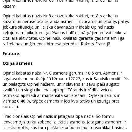
Opinel kabatas nazis Nr.8 ar ozolkoka rokturi, rotāts ar kalnu
kazām
Opinel kabatas nazis Nr.8 ar ozolkoka rokturi, rotāts ar kalnu
kazām un nerūsējošā tērauda asmeni ir uzticams un izturīgs palīgs
jebkurā situācijā un lieliska dāvana.Šis ir ideāls Opinel nazis
ceļojumam, piknikam, grilēšanas ballītei, pārgājienam vai jebkurai
citai āra aktivitātei. Opinel nažu kvalitāti garantē gadsimtiem ilga
ražošanas un ģimenes biznesa pieredze. Ražots Francijā.
Feature:
Oziņa asmens
Opinel kabatas naža Nr. 8 asmens garums ir 8,5 cm. Asmens ir
izgatavots no nerūsējošā tērauda 12C27, kas ir Sandvik modificēts
un pielāgots Opinel nažiem, un ir slavens ar savu īpaši augsto
kvalitāti un vieglu ikdienas apkopi. Tērauds ir rūdīts, veicot
termisko apstrādi ar martensīta sacietēšanu. Oglekļa saturs ir
vismaz 0,40 %, tāpēc asmens ir ļoti kvalitatīvs un izturīgs pret
koroziju.
Tradicionālais Opinel nazis ir jatagana tipa nazis. Šo formu
iedvesmojis turku zobena izliektais asmens. Jatagana asmenim ir
izliekts profils, kas tam piešķir izturību un ļauj to vairākkārt asināt.