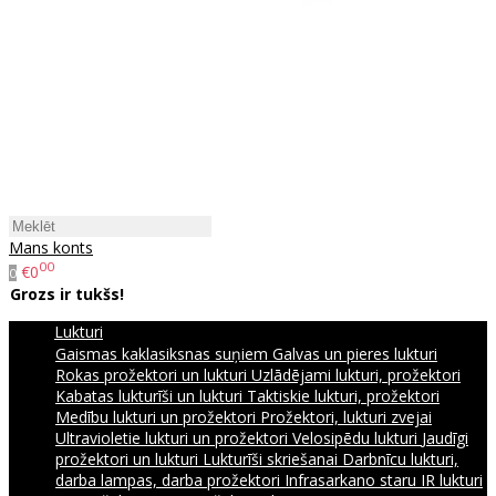
Mans konts
00
€0
0
Grozs ir tukšs!
Lukturi
Gaismas kaklasiksnas suņiem
Galvas un pieres lukturi
Rokas prožektori un lukturi
Uzlādējami lukturi, prožektori
Kabatas lukturīši un lukturi
Taktiskie lukturi, prožektori
Medību lukturi un prožektori
Prožektori, lukturi zvejai
Ultravioletie lukturi un prožektori
Velosipēdu lukturi
Jaudīgi
prožektori un lukturi
Lukturīši skriešanai
Darbnīcu lukturi,
darba lampas, darba prožektori
Infrasarkano staru IR lukturi