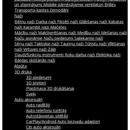
un stiprinājumi
Mobilie pārnēsājamie ventilatori
Brilles
Transporta kastes čemodāni
Naži
Bērnu naži
Darba naži
Fiksēti naži
Glābšanas naži
Kabatas
naži
Karambit nazi
Mačetes
Mācību naži
Makšķerēšanas naži
Medību naži
Mešanas naži
Nažu asināmie
Nažu piederumi
Saliekamie naži
Sēņu naži
Taktiskie naži
Tauriņu naži
Tūristu naži
Vīlēšanas
naži
Virtuves naži
Zāģi
Daudzfunkciju instrumenti
Roku darba naži
Elektriķa naži
Bārdas skūšanās naži
Atpūta
3D druka
3D piederumi
3D printeri
Plastmasa 3D drukāšanai
Sveķi
Auto aksesuāri
Auto raidītāji
Auto telefonu turētāji
Autostāvvietas sildītāji
CarPlay/Android Auto bezvadu adapteri
Citi auto aksesuāri