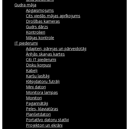
Gudra māja
Apgaismojums
Cits viedās mājas aprīkojums
Drošības kameras
Gudrs dārzs
Kontrolieri
Mājas kontrole
IT piederumi
Adapteri, pārejas un pārveidotāji
Ārējās skaņas kartes
Citi IT piederumi
Disku korpusi
Kabeļi
Karšu lasītāji
Klēpjdatoru futrāļi
Mini datori
Monitora lampas
Monitori
Pagarinātāji
Peles, klaviatūras
Planšetdatori
Portatīvo datoru statīvi
Projektori un ekrāni