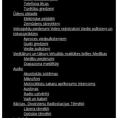
Telefona lēcas
Turētāju gredzeni
Ūdens izklaide
Elektriskie pelddēļi
Zemūdens skrejriteņi
Velosipēdu piederumi
Video reģistratori
Viedie pulksteņi un
rokassprādzes
Aproces viedpulksteņiem
Gudri gredzeni
Viedie pulksteņi
Viedtālruņi un tālruņi
Virtuālās realitātes brilles
Medības
Medību piederumi
Diapazona meklētāji
Audio
Akustiskās sistēmas
Mikrofoni
Motociklistu sakaru aprīkojums Intercoms
Austiņas
Radio uztvērēji
Vadi un kabeļi
Rācijas, Divvirzienu Radiostacijas
Tēmēkļi
Lāzera tēmēkļi
Optiskie tēmēkļi