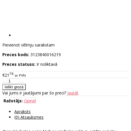
Pievienot vēlmju sarakstam
Preces kods:
3123840016219
Preces statuss:
Ir noliktavā
78
€21
ar PVN
Vai jums ir jautājumi par šo preci?
Jautāt
Ražotājs:
Opinel
Apraksts
(0) Atsauksmes