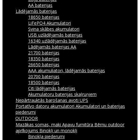
AA baterijas
Lādējamās baterijas
18650 baterijas
LiFePO4 Akumulatori
Svina skābes akumulatori
USB uzlādējamās baterijas
16340 uzlādējamās baterijas
Lādējamās baterijas AA
21700 baterijas
18350 baterijas
26650 baterijas
AAA akumuliatori, lādējamās baterijas
20700 baterijas
18500 baterijas
Citi lādējamās baterijas
Akumulatoru baterijas skaļruņiem
Nepārtrauktās barošanas avoti UPS
Portatīvo datoru akumulatori
Akumulatori un baterijas
piederumi
OUTDOOR
Mazākas somas, maki
Apavu furnitūra
Bērnu outdoor
aprīkojums
Binokļi un monokļi
Binokļa piederumi