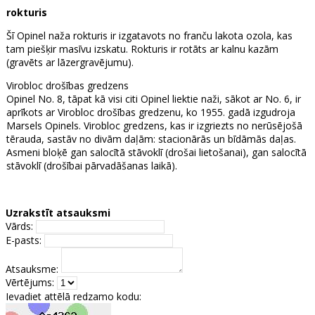
rokturis
Šī Opinel naža rokturis ir izgatavots no franču lakota ozola, kas
tam piešķir masīvu izskatu. Rokturis ir rotāts ar kalnu kazām
(gravēts ar lāzergravējumu).
Virobloc drošības gredzens
Opinel No. 8, tāpat kā visi citi Opinel liektie naži, sākot ar No. 6, ir
aprīkots ar Virobloc drošības gredzenu, ko 1955. gadā izgudroja
Marsels Opinels. Virobloc gredzens, kas ir izgriezts no nerūsējošā
tērauda, sastāv no divām daļām: stacionārās un bīdāmās daļas.
Asmeni bloķē gan salocītā stāvoklī (drošai lietošanai), gan salocītā
stāvoklī (drošībai pārvadāšanas laikā).
Uzrakstīt atsauksmi
Vārds:
E-pasts:
Atsauksme:
Vērtējums:
Ievadiet attēlā redzamo kodu: