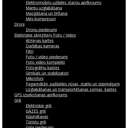
Elektromobiļu uzlādes staciju aprīkojums
Mantu uzglabāšana
Mazgāšana un tīrīšana
Mini kompresori
Droni
Dronu piederumi
Elektriskie skrejriteņi
Foto / Video
Atmiņas kartes
Darbības kameras
Filtri
Foto / video piederumi
Foto video komplekti
Fotogrāfiju kastes
Gimbals un stabilizatori
Mikrofoni
Pagarinātāji, pašbildes nūjas, statīvi un stiprinājumi
Uzglabāšanas un transportēšanas somas, kastes
GPS izsekošanas aprīkojums
Grili
Elektriskie grili
GĀZES grili
Kūpinātavas
Tūristu grili
Grila piederumi