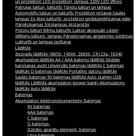
un prožektori
LED prožektori, lampas 220V
LED Vītnes
Patruļas lukturi, lukturīši
Tūristu lukturi un lampas
Automobīļu lukturi un lukturīši
Prožektori niršanai
Saules
lampas
Ex Atex lukturīši, prožektori sprādzienbīstamai videi
Pārnēsājamas fotolampas
Atstarotāji
Pistoļu lukturī
Bērnu lukturīši
Lukturi aksesuāri
Lāzeri
Mēbeļu lukturis, lampas
Pārvietojamas apgaismes sistēmas
Lukturīši un lampas lasīšanai
Lādētāji
Bezvadu lādētāji
18650, 14500, 26650, CR123a, 16340
akumulatori lādētāji
AA / AAA bateriju lādētāji
Mobilie
barošanas avoti
Universāls baterijas lādētāji
C baterijas
lādētāji
D baterijas lādētāji
Portatīvo datoru lādētāji
Saules baterijas
9V baterijas lādētāji
Auto starteri
USB
lādētāji
Lādētāji-akumulatori (power bank)
Akumulatoru
lādētāji
Auto lādētāji
Baterijas
Akumulatori elektroinstrumentiem
Baterijas
9V baterijas
AAA baterijas
C baterijas
D baterijas,
Dzirdes aparātu elementi, baterijas
Litija baterijas