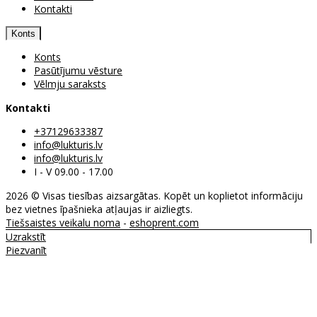
Kontakti
Konts
Konts
Pasūtījumu vēsture
Vēlmju saraksts
Kontakti
+37129633387
info@lukturis.lv
info@lukturis.lv
I - V 09.00 - 17.00
2026 © Visas tiesības aizsargātas. Kopēt un koplietot informāciju
bez vietnes īpašnieka atļaujas ir aizliegts.
Tiešsaistes veikalu noma
-
eshoprent.com
Uzrakstīt
Piezvanīt