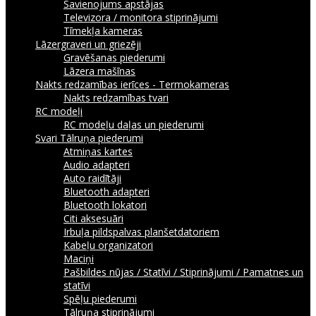
Savienojums apstājas
Televizora / monitora stiprinājumi
Tīmekļa kameras
Lāzergraveri un griezēji
Gravēšanas piederumi
Lāzera mašīnas
Nakts redzamības ierīces - Termokameras
Nakts redzamības tvari
RC modeļi
RC modeļu daļas un piederumi
Svari
Tālruņa piederumi
Atmiņas kartes
Audio adapteri
Auto raidītāji
Bluetooth adapteri
Bluetooth lokatori
Citi aksesuāri
Irbuļa pildspalvas planšetdatoriem
Kabeļu organizatori
Maciņi
Pašbildes nūjas / Statīvi / Stiprinājumi / Pamatnes un
statīvi
Spēļu piederumi
Tālruņa stiprinājumi