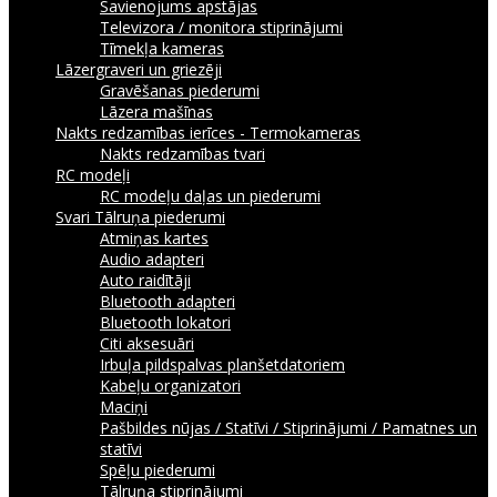
Savienojums apstājas
Televizora / monitora stiprinājumi
Tīmekļa kameras
Lāzergraveri un griezēji
Gravēšanas piederumi
Lāzera mašīnas
Nakts redzamības ierīces - Termokameras
Nakts redzamības tvari
RC modeļi
RC modeļu daļas un piederumi
Svari
Tālruņa piederumi
Atmiņas kartes
Audio adapteri
Auto raidītāji
Bluetooth adapteri
Bluetooth lokatori
Citi aksesuāri
Irbuļa pildspalvas planšetdatoriem
Kabeļu organizatori
Maciņi
Pašbildes nūjas / Statīvi / Stiprinājumi / Pamatnes un
statīvi
Spēļu piederumi
Tālruņa stiprinājumi