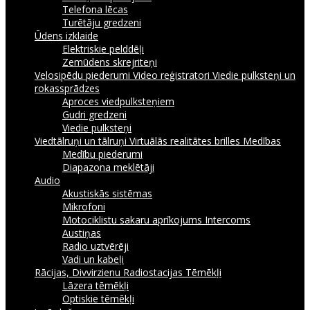
Telefona lēcas
Turētāju gredzeni
Ūdens izklaide
Elektriskie pelddēļi
Zemūdens skrejriteņi
Velosipēdu piederumi
Video reģistratori
Viedie pulksteņi un
rokassprādzes
Aproces viedpulksteņiem
Gudri gredzeni
Viedie pulksteņi
Viedtālruņi un tālruņi
Virtuālās realitātes brilles
Medības
Medību piederumi
Diapazona meklētāji
Audio
Akustiskās sistēmas
Mikrofoni
Motociklistu sakaru aprīkojums Intercoms
Austiņas
Radio uztvērēji
Vadi un kabeļi
Rācijas, Divvirzienu Radiostacijas
Tēmēkļi
Lāzera tēmēkļi
Optiskie tēmēkļi