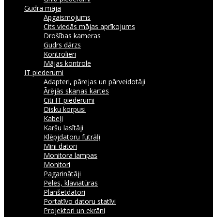
Gudra māja
Apgaismojums
Cits viedās mājas aprīkojums
Drošības kameras
Gudrs dārzs
Kontrolieri
Mājas kontrole
IT piederumi
Adapteri, pārejas un pārveidotāji
Ārējās skaņas kartes
Citi IT piederumi
Disku korpusi
Kabeļi
Karšu lasītāji
Klēpjdatoru futrāļi
Mini datori
Monitora lampas
Monitori
Pagarinātāji
Peles, klaviatūras
Planšetdatori
Portatīvo datoru statīvi
Projektori un ekrāni