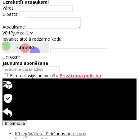
Uzrakstīt atsauksmi
Vārds:
E-pasts:
Atsauksme:
Vērtējums:
Ievadiet attēlā redzamo kodu:
Uzrakstīt
Jaunumu abonēšana
Esmu izlasījis un piekrītu
Privātuma politika
Ātra piegāde
Garantija precēm
Pieejama atgriešana
Informācija
Kā iegādāties - Pirkšanas noteikumi