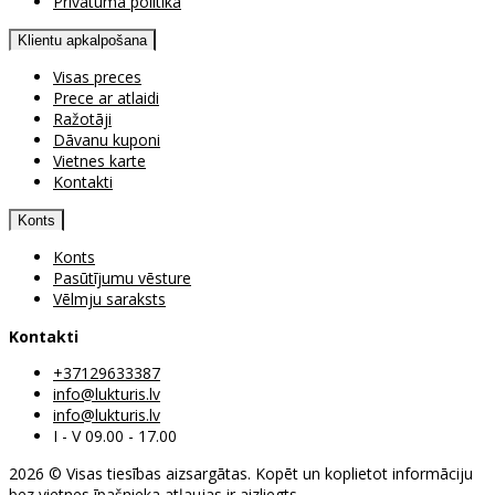
Privātuma politika
Klientu apkalpošana
Visas preces
Prece ar atlaidi
Ražotāji
Dāvanu kuponi
Vietnes karte
Kontakti
Konts
Konts
Pasūtījumu vēsture
Vēlmju saraksts
Kontakti
+37129633387
info@lukturis.lv
info@lukturis.lv
I - V 09.00 - 17.00
2026 © Visas tiesības aizsargātas. Kopēt un koplietot informāciju
bez vietnes īpašnieka atļaujas ir aizliegts.