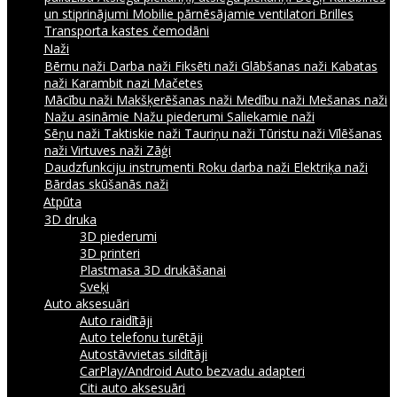
un stiprinājumi
Mobilie pārnēsājamie ventilatori
Brilles
Transporta kastes čemodāni
Naži
Bērnu naži
Darba naži
Fiksēti naži
Glābšanas naži
Kabatas
naži
Karambit nazi
Mačetes
Mācību naži
Makšķerēšanas naži
Medību naži
Mešanas naži
Nažu asināmie
Nažu piederumi
Saliekamie naži
Sēņu naži
Taktiskie naži
Tauriņu naži
Tūristu naži
Vīlēšanas
naži
Virtuves naži
Zāģi
Daudzfunkciju instrumenti
Roku darba naži
Elektriķa naži
Bārdas skūšanās naži
Atpūta
3D druka
3D piederumi
3D printeri
Plastmasa 3D drukāšanai
Sveķi
Auto aksesuāri
Auto raidītāji
Auto telefonu turētāji
Autostāvvietas sildītāji
CarPlay/Android Auto bezvadu adapteri
Citi auto aksesuāri