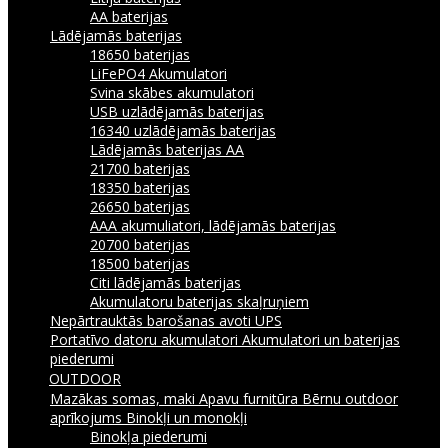
AA baterijas
Lādējamās baterijas
18650 baterijas
LiFePO4 Akumulatori
Svina skābes akumulatori
USB uzlādējamās baterijas
16340 uzlādējamās baterijas
Lādējamās baterijas AA
21700 baterijas
18350 baterijas
26650 baterijas
AAA akumuliatori, lādējamās baterijas
20700 baterijas
18500 baterijas
Citi lādējamās baterijas
Akumulatoru baterijas skaļruņiem
Nepārtrauktās barošanas avoti UPS
Portatīvo datoru akumulatori
Akumulatori un baterijas
piederumi
OUTDOOR
Mazākas somas, maki
Apavu furnitūra
Bērnu outdoor
aprīkojums
Binokļi un monokļi
Binokļa piederumi