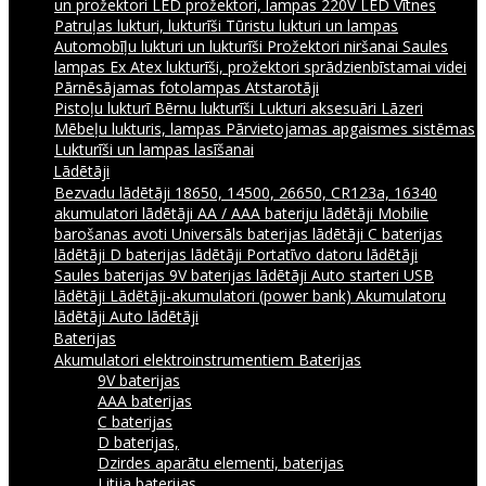
un prožektori
LED prožektori, lampas 220V
LED Vītnes
Patruļas lukturi, lukturīši
Tūristu lukturi un lampas
Automobīļu lukturi un lukturīši
Prožektori niršanai
Saules
lampas
Ex Atex lukturīši, prožektori sprādzienbīstamai videi
Pārnēsājamas fotolampas
Atstarotāji
Pistoļu lukturī
Bērnu lukturīši
Lukturi aksesuāri
Lāzeri
Mēbeļu lukturis, lampas
Pārvietojamas apgaismes sistēmas
Lukturīši un lampas lasīšanai
Lādētāji
Bezvadu lādētāji
18650, 14500, 26650, CR123a, 16340
akumulatori lādētāji
AA / AAA bateriju lādētāji
Mobilie
barošanas avoti
Universāls baterijas lādētāji
C baterijas
lādētāji
D baterijas lādētāji
Portatīvo datoru lādētāji
Saules baterijas
9V baterijas lādētāji
Auto starteri
USB
lādētāji
Lādētāji-akumulatori (power bank)
Akumulatoru
lādētāji
Auto lādētāji
Baterijas
Akumulatori elektroinstrumentiem
Baterijas
9V baterijas
AAA baterijas
C baterijas
D baterijas,
Dzirdes aparātu elementi, baterijas
Litija baterijas