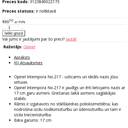
Preces kods:
3123840022173
Preces statuss:
Ir noliktavā
50
€60
ar PVN
Vai jums ir jautājumi par šo preci?
Jautāt
Ražotājs:
Opinel
Apraksts
(0) Atsauksmes
Opinel Intempora No.217 - uzticams un ideāls nazis jūsu
virtuvei.
Opinel Intempora No.217 ir jaudīgs un ērti lietojams nazis ar
17 cm garu asmeni. Griešanas laikā asmens saglabājas
stabils.
Rāmis ir izgatavots no stiklšķiedras polioksimetilēna, kas
nodrošina izcilu nodilumizturību un ūdensizturību un tam ir
izcila triecienizturība.
Bāra garums: 17 cm