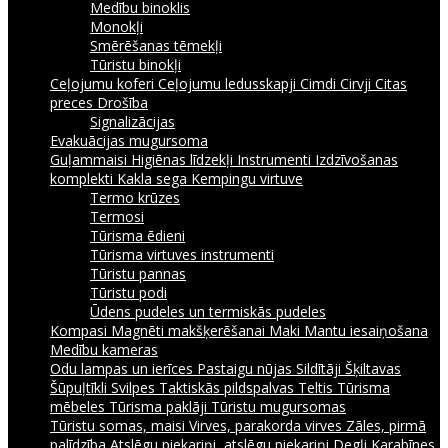
Medību binoklis
Monokļi
Smērēšanas tēmekļi
Tūristu binokļi
Ceļojumu koferi
Ceļojumu ledusskapji
Cimdi
Cirvji
Citas
preces
Drošība
Signalizācijas
Evakuācijas mugursoma
Guļammaisi
Higiēnas līdzekļi
Instrumenti
Izdzīvošanas
komplekti
Kakla sega
Kempingu virtuve
Termo krūzes
Termosi
Tūrisma ēdieni
Tūrisma virtuves instrumenti
Tūristu pannas
Tūristu podi
Ūdens pudeles un termiskās pudeles
Kompasi
Magnēti makšķerēšanai
Maki
Mantu iesaiņošana
Medību kameras
Odu lampas un ierīces
Pastaigu nūjas
Sildītāji
Šķiltavas
Šūpuļtīkli
Svilpes
Taktiskās pildspalvas
Teltis
Tūrisma
mēbeles
Tūrisma paklāji
Tūristu mugursomas
Tūristu somas, maisi
Virves, parakorda virves
Zāles, pirmā
palīdzība
Atslēgu piekariņi, atslēgu piekariņi
Degļi
Karabīnes