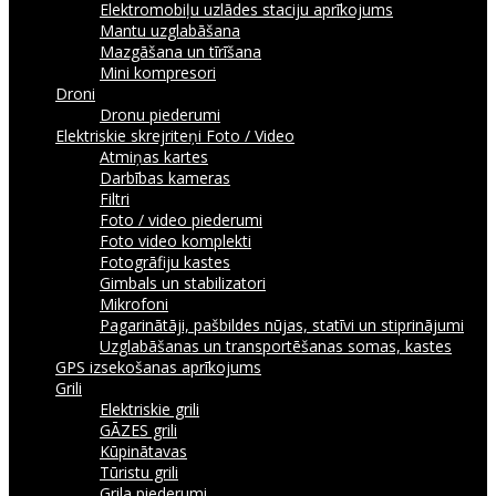
Elektromobiļu uzlādes staciju aprīkojums
Mantu uzglabāšana
Mazgāšana un tīrīšana
Mini kompresori
Droni
Dronu piederumi
Elektriskie skrejriteņi
Foto / Video
Atmiņas kartes
Darbības kameras
Filtri
Foto / video piederumi
Foto video komplekti
Fotogrāfiju kastes
Gimbals un stabilizatori
Mikrofoni
Pagarinātāji, pašbildes nūjas, statīvi un stiprinājumi
Uzglabāšanas un transportēšanas somas, kastes
GPS izsekošanas aprīkojums
Grili
Elektriskie grili
GĀZES grili
Kūpinātavas
Tūristu grili
Grila piederumi