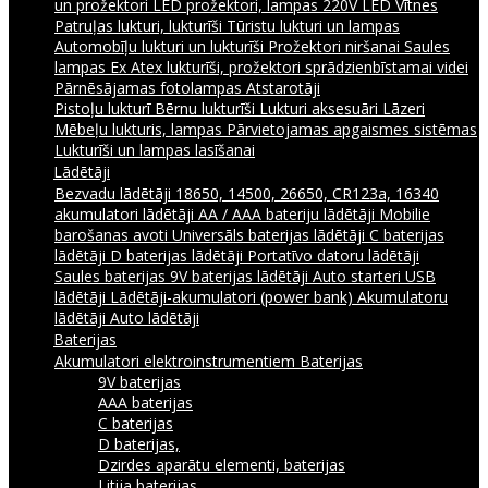
un prožektori
LED prožektori, lampas 220V
LED Vītnes
Patruļas lukturi, lukturīši
Tūristu lukturi un lampas
Automobīļu lukturi un lukturīši
Prožektori niršanai
Saules
lampas
Ex Atex lukturīši, prožektori sprādzienbīstamai videi
Pārnēsājamas fotolampas
Atstarotāji
Pistoļu lukturī
Bērnu lukturīši
Lukturi aksesuāri
Lāzeri
Mēbeļu lukturis, lampas
Pārvietojamas apgaismes sistēmas
Lukturīši un lampas lasīšanai
Lādētāji
Bezvadu lādētāji
18650, 14500, 26650, CR123a, 16340
akumulatori lādētāji
AA / AAA bateriju lādētāji
Mobilie
barošanas avoti
Universāls baterijas lādētāji
C baterijas
lādētāji
D baterijas lādētāji
Portatīvo datoru lādētāji
Saules baterijas
9V baterijas lādētāji
Auto starteri
USB
lādētāji
Lādētāji-akumulatori (power bank)
Akumulatoru
lādētāji
Auto lādētāji
Baterijas
Akumulatori elektroinstrumentiem
Baterijas
9V baterijas
AAA baterijas
C baterijas
D baterijas,
Dzirdes aparātu elementi, baterijas
Litija baterijas