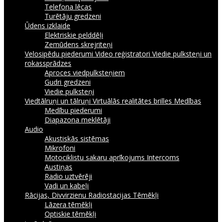
Telefona lēcas
Turētāju gredzeni
Ūdens izklaide
Elektriskie pelddēļi
Zemūdens skrejriteņi
Velosipēdu piederumi
Video reģistratori
Viedie pulksteņi un
rokassprādzes
Aproces viedpulksteņiem
Gudri gredzeni
Viedie pulksteņi
Viedtālruņi un tālruņi
Virtuālās realitātes brilles
Medības
Medību piederumi
Diapazona meklētāji
Audio
Akustiskās sistēmas
Mikrofoni
Motociklistu sakaru aprīkojums Intercoms
Austiņas
Radio uztvērēji
Vadi un kabeļi
Rācijas, Divvirzienu Radiostacijas
Tēmēkļi
Lāzera tēmēkļi
Optiskie tēmēkļi