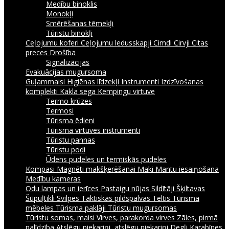
Medību binoklis
Monokļi
Smērēšanas tēmekļi
Tūristu binokļi
Ceļojumu koferi
Ceļojumu ledusskapji
Cimdi
Cirvji
Citas
preces
Drošība
Signalizācijas
Evakuācijas mugursoma
Guļammaisi
Higiēnas līdzekļi
Instrumenti
Izdzīvošanas
komplekti
Kakla sega
Kempingu virtuve
Termo krūzes
Termosi
Tūrisma ēdieni
Tūrisma virtuves instrumenti
Tūristu pannas
Tūristu podi
Ūdens pudeles un termiskās pudeles
Kompasi
Magnēti makšķerēšanai
Maki
Mantu iesaiņošana
Medību kameras
Odu lampas un ierīces
Pastaigu nūjas
Sildītāji
Šķiltavas
Šūpuļtīkli
Svilpes
Taktiskās pildspalvas
Teltis
Tūrisma
mēbeles
Tūrisma paklāji
Tūristu mugursomas
Tūristu somas, maisi
Virves, parakorda virves
Zāles, pirmā
palīdzība
Atslēgu piekariņi, atslēgu piekariņi
Degļi
Karabīnes