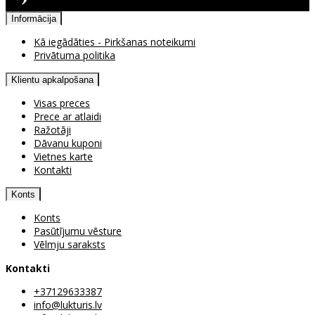
Pieejama atgriešana
Informācija
Kā iegādāties - Pirkšanas noteikumi
Privātuma politika
Klientu apkalpošana
Visas preces
Prece ar atlaidi
Ražotāji
Dāvanu kuponi
Vietnes karte
Kontakti
Konts
Konts
Pasūtījumu vēsture
Vēlmju saraksts
Kontakti
+37129633387
info@lukturis.lv