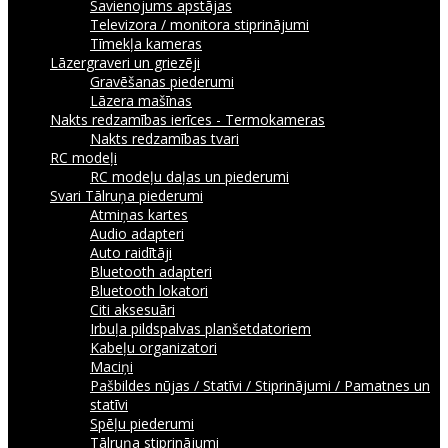
Savienojums apstājas
Televizora / monitora stiprinājumi
Tīmekļa kameras
Lāzergraveri un griezēji
Gravēšanas piederumi
Lāzera mašīnas
Nakts redzamības ierīces - Termokameras
Nakts redzamības tvari
RC modeļi
RC modeļu daļas un piederumi
Svari
Tālruņa piederumi
Atmiņas kartes
Audio adapteri
Auto raidītāji
Bluetooth adapteri
Bluetooth lokatori
Citi aksesuāri
Irbuļa pildspalvas planšetdatoriem
Kabeļu organizatori
Maciņi
Pašbildes nūjas / Statīvi / Stiprinājumi / Pamatnes un
statīvi
Spēļu piederumi
Tālruņa stiprinājumi