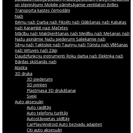
un stiprinājumi
Mobilie pārnēsājamie ventilatori
Brilles
Transporta kastes čemodāni
Naži
Bērnu naži
Darba naži
Fiksēti naži
Glābšanas naži
Kabatas
naži
Karambit nazi
Mačetes
Mācību naži
Makšķerēšanas naži
Medību naži
Mešanas naži
Nažu asināmie
Nažu piederumi
Saliekamie naži
Sēņu naži
Taktiskie naži
Tauriņu naži
Tūristu naži
Vīlēšanas
naži
Virtuves naži
Zāģi
Daudzfunkciju instrumenti
Roku darba naži
Elektriķa naži
Bārdas skūšanās naži
Atpūta
3D druka
3D piederumi
3D printeri
Plastmasa 3D drukāšanai
Sveķi
Auto aksesuāri
Auto raidītāji
Auto telefonu turētāji
Autostāvvietas sildītāji
CarPlay/Android Auto bezvadu adapteri
Citi auto aksesuāri