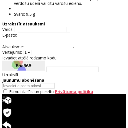
verdošu ūdeni vai citu vārošu ēdienu.
Svars: 9,5 g
Uzrakstīt atsauksmi
Vārds:
E-pasts:
Atsauksme:
Vērtējums:
Ievadiet attēlā redzamo kodu:
Uzrakstīt
Jaunumu abonēšana
Esmu izlasījis un piekrītu
Privātuma politika
Ātra piegāde
Garantija precēm