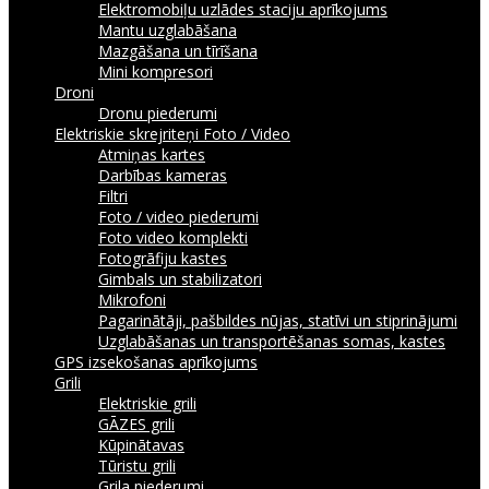
Elektromobiļu uzlādes staciju aprīkojums
Mantu uzglabāšana
Mazgāšana un tīrīšana
Mini kompresori
Droni
Dronu piederumi
Elektriskie skrejriteņi
Foto / Video
Atmiņas kartes
Darbības kameras
Filtri
Foto / video piederumi
Foto video komplekti
Fotogrāfiju kastes
Gimbals un stabilizatori
Mikrofoni
Pagarinātāji, pašbildes nūjas, statīvi un stiprinājumi
Uzglabāšanas un transportēšanas somas, kastes
GPS izsekošanas aprīkojums
Grili
Elektriskie grili
GĀZES grili
Kūpinātavas
Tūristu grili
Grila piederumi