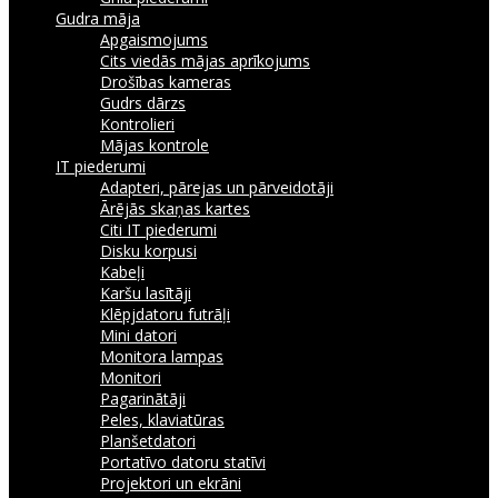
Gudra māja
Apgaismojums
Cits viedās mājas aprīkojums
Drošības kameras
Gudrs dārzs
Kontrolieri
Mājas kontrole
IT piederumi
Adapteri, pārejas un pārveidotāji
Ārējās skaņas kartes
Citi IT piederumi
Disku korpusi
Kabeļi
Karšu lasītāji
Klēpjdatoru futrāļi
Mini datori
Monitora lampas
Monitori
Pagarinātāji
Peles, klaviatūras
Planšetdatori
Portatīvo datoru statīvi
Projektori un ekrāni