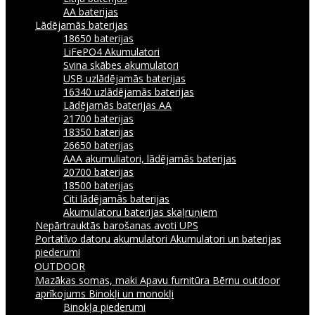
AA baterijas
Lādējamās baterijas
18650 baterijas
LiFePO4 Akumulatori
Svina skābes akumulatori
USB uzlādējamās baterijas
16340 uzlādējamās baterijas
Lādējamās baterijas AA
21700 baterijas
18350 baterijas
26650 baterijas
AAA akumuliatori, lādējamās baterijas
20700 baterijas
18500 baterijas
Citi lādējamās baterijas
Akumulatoru baterijas skaļruņiem
Nepārtrauktās barošanas avoti UPS
Portatīvo datoru akumulatori
Akumulatori un baterijas
piederumi
OUTDOOR
Mazākas somas, maki
Apavu furnitūra
Bērnu outdoor
aprīkojums
Binokļi un monokļi
Binokļa piederumi