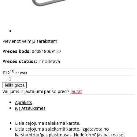
Pievienot vēlmju sarakstam
Preces kods:
040818069127
Preces statuss:
Ir noliktavā
10
€12
ar PVN
Vai jums ir jautājumi par šo preci?
Jautāt
Apraksts
(0) Atsauksmes
Liela ceļojuma saliekamā karote.
Liela ceļojuma saliekamā karote. Izgatavota no
karstumizturīgas plastmasas. Nedeformējas pat maisot