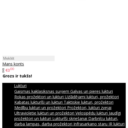
Mans konts
00
€0
0
Grozs ir tukšs!
Lukturi
Gaismas kaklasiksnas suņiem
Galvas un pieres lukturi
Rokas prožektori un lukturi
Uzlādējami lukturi, prožektori
Kabatas lukturīši un lukturi
Taktiskie lukturi, prožektori
Medību lukturi un prožektori
Prožektori, lukturi zvejai
Ultravioletie lukturi un prožektori
Velosipēdu lukturi
Jaudīgi
prožektori un lukturi
Lukturīši skriešanai
Darbnīcu lukturi,
darba lampas, darba prožektori
Infrasarkano staru IR lukturi