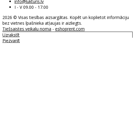
info@lukturis.lv
I - V 09.00 - 17.00
2026 © Visas tiesības aizsargātas. Kopēt un koplietot informāciju
bez vietnes īpašnieka atļaujas ir aizliegts.
Tiešsaistes veikalu noma
-
eshoprent.com
Uzrakstīt
Piezvanīt