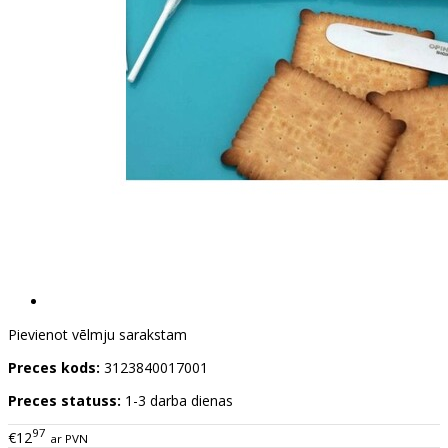
Pievienot vēlmju sarakstam
Preces kods:
3123840017001
Preces statuss:
1-3 darba dienas
97
€12
ar PVN