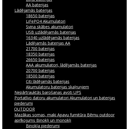
AA baterijas
Lādējamās baterijas
18650 baterijas
LiFePO4 Akumulatori
Svina skābes akumulatori
USB uzlādējamās baterijas
16340 uzlādējamās baterijas
Lādējamās baterijas AA
21700 baterijas
18350 baterijas
26650 baterijas
AAA akumuliatori, lādējamās baterijas
20700 baterijas
18500 baterijas
Citi lādējamās baterijas
Akumulatoru baterijas skaļruņiem
Nepārtrauktās barošanas avoti UPS
Portatīvo datoru akumulatori
Akumulatori un baterijas
piederumi
OUTDOOR
Mazākas somas, maki
Apavu furnitūra
Bērnu outdoor
aprīkojums
Binokļi un monokļi
Binokļa piederumi