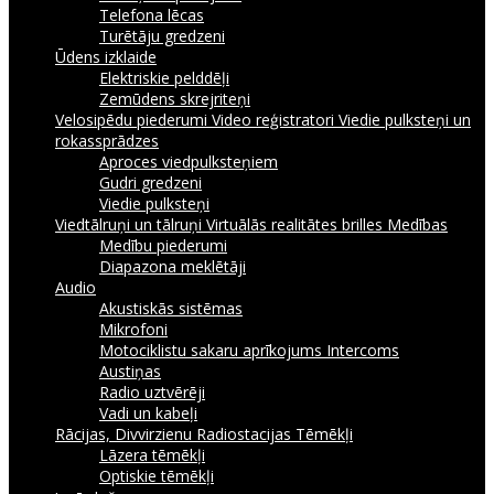
Telefona lēcas
Turētāju gredzeni
Ūdens izklaide
Elektriskie pelddēļi
Zemūdens skrejriteņi
Velosipēdu piederumi
Video reģistratori
Viedie pulksteņi un
rokassprādzes
Aproces viedpulksteņiem
Gudri gredzeni
Viedie pulksteņi
Viedtālruņi un tālruņi
Virtuālās realitātes brilles
Medības
Medību piederumi
Diapazona meklētāji
Audio
Akustiskās sistēmas
Mikrofoni
Motociklistu sakaru aprīkojums Intercoms
Austiņas
Radio uztvērēji
Vadi un kabeļi
Rācijas, Divvirzienu Radiostacijas
Tēmēkļi
Lāzera tēmēkļi
Optiskie tēmēkļi