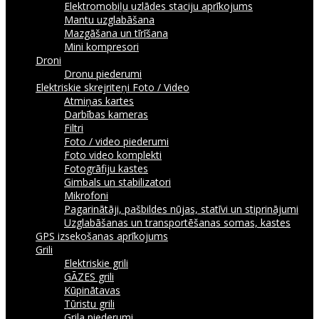
Elektromobiļu uzlādes staciju aprīkojums
Mantu uzglabāšana
Mazgāšana un tīrīšana
Mini kompresori
Droni
Dronu piederumi
Elektriskie skrejriteņi
Foto / Video
Atmiņas kartes
Darbības kameras
Filtri
Foto / video piederumi
Foto video komplekti
Fotogrāfiju kastes
Gimbals un stabilizatori
Mikrofoni
Pagarinātāji, pašbildes nūjas, statīvi un stiprinājumi
Uzglabāšanas un transportēšanas somas, kastes
GPS izsekošanas aprīkojums
Grili
Elektriskie grili
GĀZES grili
Kūpinātavas
Tūristu grili
Grila piederumi