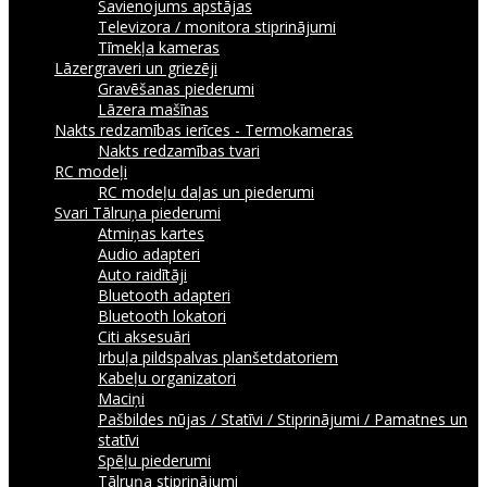
Savienojums apstājas
Televizora / monitora stiprinājumi
Tīmekļa kameras
Lāzergraveri un griezēji
Gravēšanas piederumi
Lāzera mašīnas
Nakts redzamības ierīces - Termokameras
Nakts redzamības tvari
RC modeļi
RC modeļu daļas un piederumi
Svari
Tālruņa piederumi
Atmiņas kartes
Audio adapteri
Auto raidītāji
Bluetooth adapteri
Bluetooth lokatori
Citi aksesuāri
Irbuļa pildspalvas planšetdatoriem
Kabeļu organizatori
Maciņi
Pašbildes nūjas / Statīvi / Stiprinājumi / Pamatnes un
statīvi
Spēļu piederumi
Tālruņa stiprinājumi