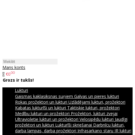
Mans konts
00
€0
0
Grozs ir tukšs!
Lukturi
Gaismas kaklasiksnas suņiem
Galvas un pieres lukturi
Rokas prožektori un lukturi
Uzlādējami lukturi, prožektori
Kabatas lukturīši un lukturi
Taktiskie lukturi, prožektori
Medību lukturi un prožektori
Prožektori, lukturi zvejai
Ultravioletie lukturi un prožektori
Velosipēdu lukturi
Jaudīgi
prožektori un lukturi
Lukturīši skriešanai
Darbnīcu lukturi,
darba lampas, darba prožektori
Infrasarkano staru IR lukturi