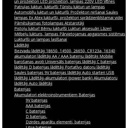
un prožektori
LED prožektori, lampas 220V
LED Vītnes
Patruļas lukturi, lukturīši
Tūristu lukturi un lampas
Automobīļu lukturi un lukturīši
Prožektori niršanai
Saules
lampas
Ex Atex lukturīši, prožektori sprādzienbīstamai videi
Pārnēsājamas fotolampas
Atstarotāji
Pistoļu lukturī
Bērnu lukturīši
Lukturi aksesuāri
Lāzeri
Mēbeļu lukturis, lampas
Pārvietojamas apgaismes sistēmas
Lukturīši un lampas lasīšanai
Lādētāji
Bezvadu lādētāji
18650, 14500, 26650, CR123a, 16340
akumulatori lādētāji
AA / AAA bateriju lādētāji
Mobilie
barošanas avoti
Universāls baterijas lādētāji
C baterijas
lādētāji
D baterijas lādētāji
Portatīvo datoru lādētāji
Saules baterijas
9V baterijas lādētāji
Auto starteri
USB
lādētāji
Lādētāji-akumulatori (power bank)
Akumulatoru
lādētāji
Auto lādētāji
Baterijas
Akumulatori elektroinstrumentiem
Baterijas
9V baterijas
AAA baterijas
C baterijas
D baterijas,
Dzirdes aparātu elementi, baterijas
Litija baterijas