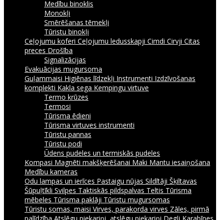
Medību binoklis
Monokļi
Smērēšanas tēmekļi
Tūristu binokļi
Ceļojumu koferi
Ceļojumu ledusskapji
Cimdi
Cirvji
Citas
preces
Drošība
Signalizācijas
Evakuācijas mugursoma
Guļammaisi
Higiēnas līdzekļi
Instrumenti
Izdzīvošanas
komplekti
Kakla sega
Kempingu virtuve
Termo krūzes
Termosi
Tūrisma ēdieni
Tūrisma virtuves instrumenti
Tūristu pannas
Tūristu podi
Ūdens pudeles un termiskās pudeles
Kompasi
Magnēti makšķerēšanai
Maki
Mantu iesaiņošana
Medību kameras
Odu lampas un ierīces
Pastaigu nūjas
Sildītāji
Šķiltavas
Šūpuļtīkli
Svilpes
Taktiskās pildspalvas
Teltis
Tūrisma
mēbeles
Tūrisma paklāji
Tūristu mugursomas
Tūristu somas, maisi
Virves, parakorda virves
Zāles, pirmā
palīdzība
Atslēgu piekariņi, atslēgu piekariņi
Degļi
Karabīnes