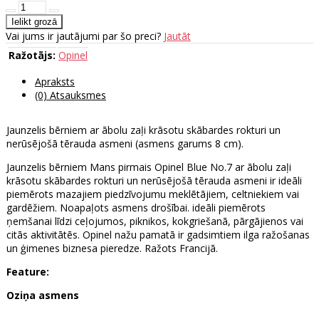
Vai jums ir jautājumi par šo preci?
Jautāt
Ražotājs:
Opinel
Apraksts
(0) Atsauksmes
Jaunzelis bērniem ar ābolu zaļi krāsotu skābardes rokturi un
nerūsējošā tērauda asmeni (asmens garums 8 cm).
Jaunzelis bērniem Mans pirmais Opinel Blue No.7 ar ābolu zaļi
krāsotu skābardes rokturi un nerūsējošā tērauda asmeni ir ideāli
piemērots mazajiem piedzīvojumu meklētājiem, celtniekiem vai
gardēžiem. Noapaļots asmens drošībai. ideāli piemērots
ņemšanai līdzi ceļojumos, piknikos, kokgriešanā, pārgājienos vai
citās aktivitātēs. Opinel nažu pamatā ir gadsimtiem ilga ražošanas
un ģimenes biznesa pieredze. Ražots Francijā.
Feature:
Oziņa asmens