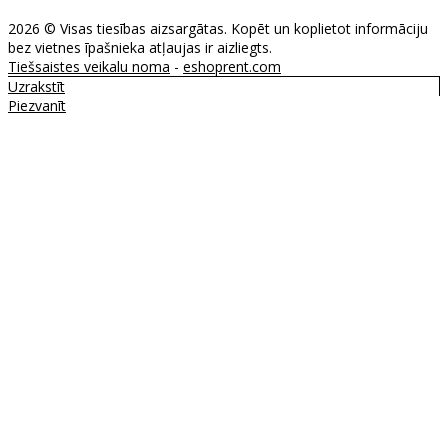
2026 © Visas tiesības aizsargātas. Kopēt un koplietot informāciju
bez vietnes īpašnieka atļaujas ir aizliegts.
Tiešsaistes veikalu noma
-
eshoprent.com
Uzrakstīt
Piezvanīt