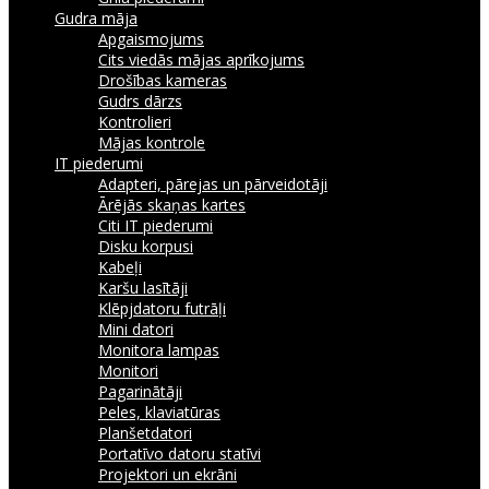
Gudra māja
Apgaismojums
Cits viedās mājas aprīkojums
Drošības kameras
Gudrs dārzs
Kontrolieri
Mājas kontrole
IT piederumi
Adapteri, pārejas un pārveidotāji
Ārējās skaņas kartes
Citi IT piederumi
Disku korpusi
Kabeļi
Karšu lasītāji
Klēpjdatoru futrāļi
Mini datori
Monitora lampas
Monitori
Pagarinātāji
Peles, klaviatūras
Planšetdatori
Portatīvo datoru statīvi
Projektori un ekrāni