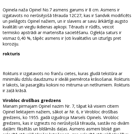
Opinela naža Opinel No.7 asmens garums ir 8 cm. Asmens ir
izgatavots no nerūsējošā tērauda 12C27, kas ir Sandvik modificēts
un pielāgots Opinel nažiem, un ir slavens ar savu ārkārtīgi augsto
kvalitāti un vieglu ikdienas apkopi. Tērauds ir rūdīts, veicot
termisko apstrādi ar martensīta sacietēšanu. Oglekļa saturs ir
vismaz 0,40 %, tāpēc asmens ir ļoti kvalitatīvs un izturīgs pret
koroziju.
rokturis
Rokturis ir izgatavots no franču cietes, kuras gludā tekstūra ar
minimālu dzīslu daudzumu ir ideāli piemērota krāsošanai. Rokturis
ir lakots, lai pasargātu koksni no mitruma un netīrumiem. Rokturis
ir zaļā krāsā.
Virobloc drošības gredzens
Manam pirmajam Opinel nazim Nr. 7, tāpat kā visiem citiem
Opinel liektajiem nažiem, sākot ar Nr. 6, ir Virobloc drošības
gredzens, ko 1955. gadā izgudroja Marsels Opinels. Virobloc
gredzens, kas ir izgriezts no nerūsējošā tērauda, sastāv no divām
daļām: fiksētās un bīdāmās daļas. Asmens asmeni bloķē gan