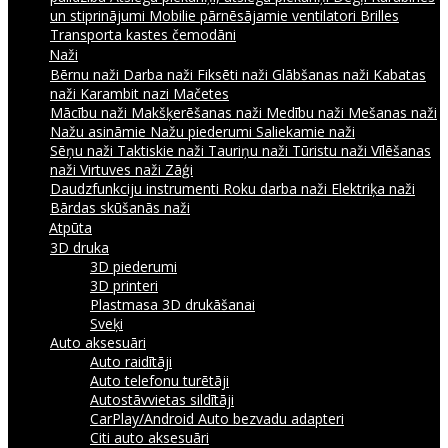
un stiprinājumi
Mobilie pārnēsājamie ventilatori
Brilles
Transporta kastes čemodāni
Naži
Bērnu naži
Darba naži
Fiksēti naži
Glābšanas naži
Kabatas
naži
Karambit nazi
Mačetes
Mācību naži
Makšķerēšanas naži
Medību naži
Mešanas naži
Nažu asināmie
Nažu piederumi
Saliekamie naži
Sēņu naži
Taktiskie naži
Tauriņu naži
Tūristu naži
Vīlēšanas
naži
Virtuves naži
Zāģi
Daudzfunkciju instrumenti
Roku darba naži
Elektriķa naži
Bārdas skūšanās naži
Atpūta
3D druka
3D piederumi
3D printeri
Plastmasa 3D drukāšanai
Sveķi
Auto aksesuāri
Auto raidītāji
Auto telefonu turētāji
Autostāvvietas sildītāji
CarPlay/Android Auto bezvadu adapteri
Citi auto aksesuāri