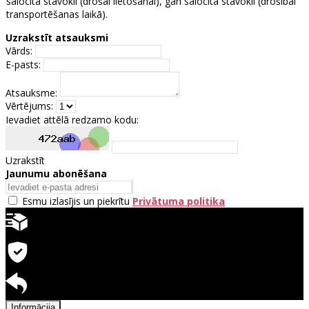
salocītā stāvoklī (drošai lietošanai), gan salocītā stāvoklī (drošībai
transportēšanas laikā).
Uzrakstīt atsauksmi
Vārds:
E-pasts:
Atsauksme:
Vērtējums:
Ievadiet attēlā redzamo kodu:
Uzrakstīt
Jaunumu abonēšana
Esmu izlasījis un piekrītu
Privātuma politika
Ātra piegāde
Garantija precēm
Pieejama atgriešana
Informācija