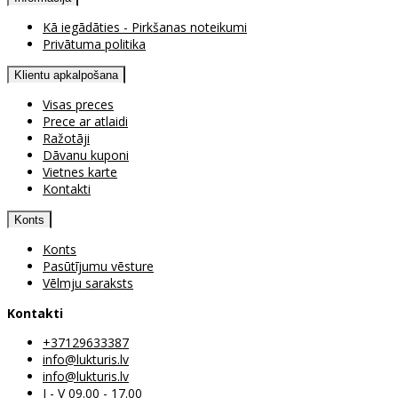
Kā iegādāties - Pirkšanas noteikumi
Privātuma politika
Klientu apkalpošana
Visas preces
Prece ar atlaidi
Ražotāji
Dāvanu kuponi
Vietnes karte
Kontakti
Konts
Konts
Pasūtījumu vēsture
Vēlmju saraksts
Kontakti
+37129633387
info@lukturis.lv
info@lukturis.lv
I - V 09.00 - 17.00