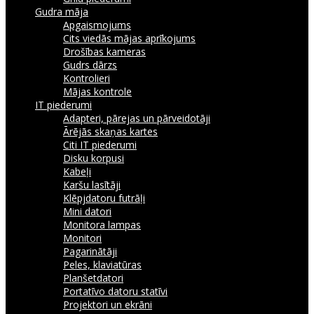
Gudra māja
Apgaismojums
Cits viedās mājas aprīkojums
Drošības kameras
Gudrs dārzs
Kontrolieri
Mājas kontrole
IT piederumi
Adapteri, pārejas un pārveidotāji
Ārējās skaņas kartes
Citi IT piederumi
Disku korpusi
Kabeļi
Karšu lasītāji
Klēpjdatoru futrāļi
Mini datori
Monitora lampas
Monitori
Pagarinātāji
Peles, klaviatūras
Planšetdatori
Portatīvo datoru statīvi
Projektori un ekrāni