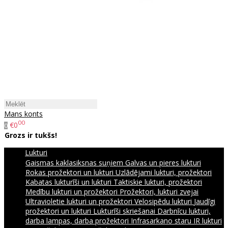
Mans konts
00
€0
0
Grozs ir tukšs!
Lukturi
Gaismas kaklasiksnas suņiem
Galvas un pieres lukturi
Rokas prožektori un lukturi
Uzlādējami lukturi, prožektori
Kabatas lukturīši un lukturi
Taktiskie lukturi, prožektori
Medību lukturi un prožektori
Prožektori, lukturi zvejai
Ultravioletie lukturi un prožektori
Velosipēdu lukturi
Jaudīgi
prožektori un lukturi
Lukturīši skriešanai
Darbnīcu lukturi,
darba lampas, darba prožektori
Infrasarkano staru IR lukturi