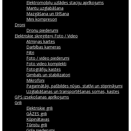
Elektromobiļu uzlādes staciju aprīkojums
Mantu uzglabāšana
Mazgāšana un tīrīšana
Mini kompresori
Droni
Dronu piederumi
Elektriskie skrejriteņi
Foto / Video
Atmiņas kartes
Darbības kameras
Filtri
Foto / video piederumi
Foto video komplekti
Fotogrāfiju kastes
Gimbals un stabilizatori
Mikrofoni
Pagarinātāji, pašbildes nūjas, statīvi un stiprinājumi
Uzglabāšanas un transportēšanas somas, kastes
GPS izsekošanas aprīkojums
Grili
Elektriskie grili
GĀZES grili
Kūpinātavas
Tūristu grili
Grila piederumi