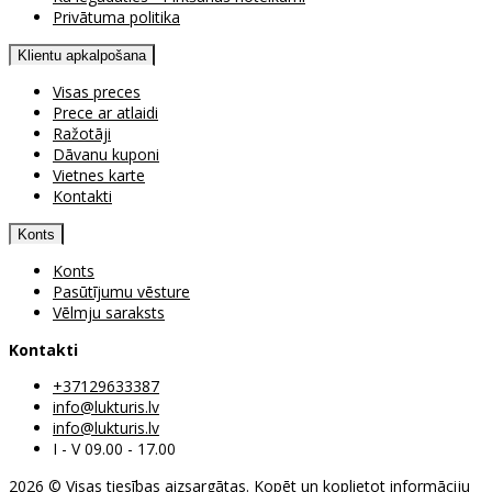
Privātuma politika
Klientu apkalpošana
Visas preces
Prece ar atlaidi
Ražotāji
Dāvanu kuponi
Vietnes karte
Kontakti
Konts
Konts
Pasūtījumu vēsture
Vēlmju saraksts
Kontakti
+37129633387
info@lukturis.lv
info@lukturis.lv
I - V 09.00 - 17.00
2026 © Visas tiesības aizsargātas. Kopēt un koplietot informāciju