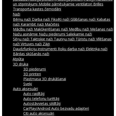
un stiprinājumi
Mobilie pārnēsājamie ventilatori
Brilles
Transporta kastes čemodāni
Naži
Bērnu naži
Darba naži
Fiksēti naži
Glābšanas naži
Kabatas
naži
Karambit nazi
Mačetes
Mācību naži
Makšķerēšanas naži
Medību naži
Mešanas naži
Nažu asināmie
Nažu piederumi
Saliekamie naži
Sēņu naži
Taktiskie naži
Tauriņu naži
Tūristu naži
Vīlēšanas
naži
Virtuves naži
Zāģi
Daudzfunkciju instrumenti
Roku darba naži
Elektriķa naži
Bārdas skūšanās naži
Atpūta
3D druka
3D piederumi
3D printeri
Plastmasa 3D drukāšanai
Sveķi
Auto aksesuāri
Auto raidītāji
Auto telefonu turētāji
Autostāvvietas sildītāji
CarPlay/Android Auto bezvadu adapteri
Citi auto aksesuāri