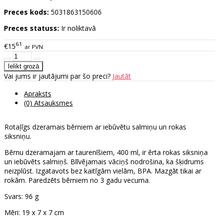
Preces kods:
5031863150606
Preces statuss:
Ir noliktavā
61
€15
ar PVN
Vai jums ir jautājumi par šo preci?
Jautāt
Apraksts
(0) Atsauksmes
Rotaļīgs dzeramais bērniem ar iebūvētu salmiņu un rokas
siksniņu.
Bērnu dzeramajam ar taurenīšiem, 400 ml, ir ērta rokas siksniņa
un iebūvēts salmiņš. Blīvējamais vāciņš nodrošina, ka šķidrums
neizplūst. Izgatavots bez kaitīgām vielām, BPA. Mazgāt tikai ar
rokām. Paredzēts bērniem no 3 gadu vecuma.
Svars: 96 g
Mēri: 19 x 7 x 7 cm