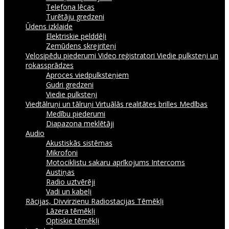
Telefona lēcas
Turētāju gredzeni
Ūdens izklaide
Elektriskie pelddēļi
Zemūdens skrejriteņi
Velosipēdu piederumi
Video reģistratori
Viedie pulksteņi un
rokassprādzes
Aproces viedpulksteņiem
Gudri gredzeni
Viedie pulksteņi
Viedtālruņi un tālruņi
Virtuālās realitātes brilles
Medības
Medību piederumi
Diapazona meklētāji
Audio
Akustiskās sistēmas
Mikrofoni
Motociklistu sakaru aprīkojums Intercoms
Austiņas
Radio uztvērēji
Vadi un kabeļi
Rācijas, Divvirzienu Radiostacijas
Tēmēkļi
Lāzera tēmēkļi
Optiskie tēmēkļi