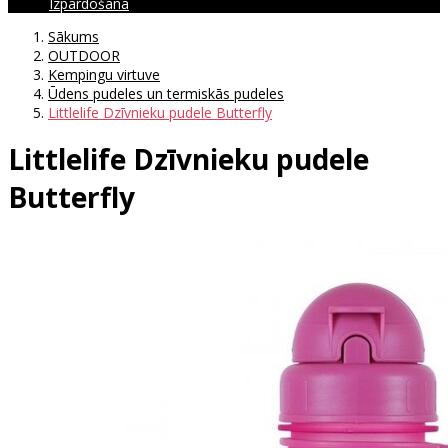
Izpārdošana
Sākums
OUTDOOR
Kempingu virtuve
Ūdens pudeles un termiskās pudeles
Littlelife Dzīvnieku pudele Butterfly
Littlelife Dzīvnieku pudele
Butterfly