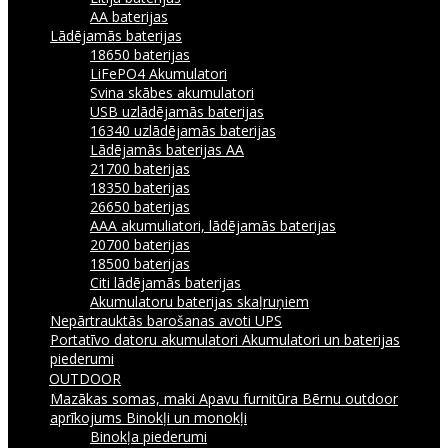
AA baterijas
Lādējamās baterijas
18650 baterijas
LiFePO4 Akumulatori
Svina skābes akumulatori
USB uzlādējamās baterijas
16340 uzlādējamās baterijas
Lādējamās baterijas AA
21700 baterijas
18350 baterijas
26650 baterijas
AAA akumuliatori, lādējamās baterijas
20700 baterijas
18500 baterijas
Citi lādējamās baterijas
Akumulatoru baterijas skaļruņiem
Nepārtrauktās barošanas avoti UPS
Portatīvo datoru akumulatori
Akumulatori un baterijas
piederumi
OUTDOOR
Mazākas somas, maki
Apavu furnitūra
Bērnu outdoor
aprīkojums
Binokļi un monokļi
Binokļa piederumi