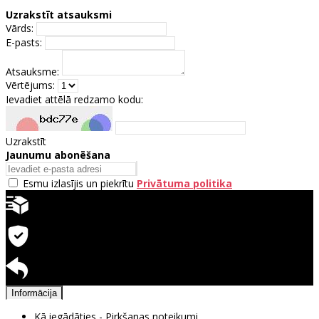
Uzrakstīt atsauksmi
Vārds:
E-pasts:
Atsauksme:
Vērtējums:
Ievadiet attēlā redzamo kodu:
Uzrakstīt
Jaunumu abonēšana
Esmu izlasījis un piekrītu
Privātuma politika
Ātra piegāde
Garantija precēm
Pieejama atgriešana
Informācija
Kā iegādāties - Pirkšanas noteikumi