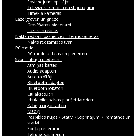
Savienojums apstājas
Televizora / monitora stiprinājumi
Tīmekļa kameras
Lāzergraveri un griezēji
Gravēšanas piederumi
Lāzera mašīnas
Nakts redzamības ierīces - Termokameras
Nakts redzamības tvari
RC modeļi
RC modeļu daļas un piederumi
Svari
Tālruņa piederumi
Atmiņas kartes
Audio adapteri
Auto raidītāji
Bluetooth adapteri
Bluetooth lokatori
Citi aksesuāri
Irbuļa pildspalvas planšetdatoriem
Kabeļu organizatori
Maciņi
Pašbildes nūjas / Statīvi / Stiprinājumi / Pamatnes un
statīvi
Spēļu piederumi
Tālruņa stiprinājumi