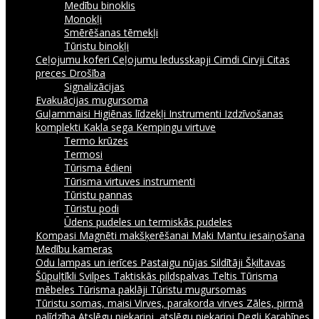
Medību binoklis
Monokļi
Smērēšanas tēmekļi
Tūristu binokļi
Ceļojumu koferi
Ceļojumu ledusskapji
Cimdi
Cirvji
Citas
preces
Drošība
Signalizācijas
Evakuācijas mugursoma
Guļammaisi
Higiēnas līdzekļi
Instrumenti
Izdzīvošanas
komplekti
Kakla sega
Kempingu virtuve
Termo krūzes
Termosi
Tūrisma ēdieni
Tūrisma virtuves instrumenti
Tūristu pannas
Tūristu podi
Ūdens pudeles un termiskās pudeles
Kompasi
Magnēti makšķerēšanai
Maki
Mantu iesaiņošana
Medību kameras
Odu lampas un ierīces
Pastaigu nūjas
Sildītāji
Šķiltavas
Šūpuļtīkli
Svilpes
Taktiskās pildspalvas
Teltis
Tūrisma
mēbeles
Tūrisma paklāji
Tūristu mugursomas
Tūristu somas, maisi
Virves, parakorda virves
Zāles, pirmā
palīdzība
Atslēgu piekariņi, atslēgu piekariņi
Degļi
Karabīnes