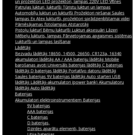
un prožektori
LED prožektori, lampas 220V
LED Vītnes
Patruļas lukturi, lukturīši
Tūristu lukturi un lampas
Automobīļu lukturi un lukturīši
Prožektori niršanai
Saules
lampas
Ex Atex lukturīši, prožektori sprādzienbīstamai videi
Pārnēsājamas fotolampas
Atstarotāji
Pistoļu lukturī
Bērnu lukturīši
Lukturi aksesuāri
Lāzeri
Mēbeļu lukturis, lampas
Pārvietojamas apgaismes sistēmas
Lukturīši un lampas lasīšanai
Lādētāji
Bezvadu lādētāji
18650, 14500, 26650, CR123a, 16340
akumulatori lādētāji
AA / AAA bateriju lādētāji
Mobilie
barošanas avoti
Universāls baterijas lādētāji
C baterijas
lādētāji
D baterijas lādētāji
Portatīvo datoru lādētāji
Saules baterijas
9V baterijas lādētāji
Auto starteri
USB
lādētāji
Lādētāji-akumulatori (power bank)
Akumulatoru
lādētāji
Auto lādētāji
Baterijas
Akumulatori elektroinstrumentiem
Baterijas
9V baterijas
AAA baterijas
C baterijas
D baterijas,
Dzirdes aparātu elementi, baterijas
Litija baterijas