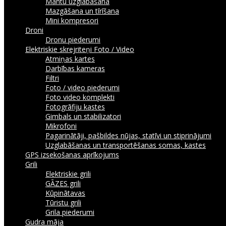
Mantu uzglabāšana
Mazgāšana un tīrīšana
Mini kompresori
Droni
Dronu piederumi
Elektriskie skrejriteņi
Foto / Video
Atmiņas kartes
Darbības kameras
Filtri
Foto / video piederumi
Foto video komplekti
Fotogrāfiju kastes
Gimbals un stabilizatori
Mikrofoni
Pagarinātāji, pašbildes nūjas, statīvi un stiprinājumi
Uzglabāšanas un transportēšanas somas, kastes
GPS izsekošanas aprīkojums
Grili
Elektriskie grili
GĀZES grili
Kūpinātavas
Tūristu grili
Grila piederumi
Gudra māja