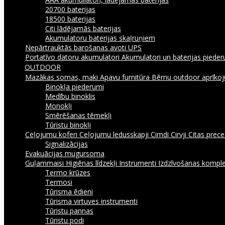
20700 baterijas
18500 baterijas
Citi lādējamās baterijas
Akumulatoru baterijas skaļruņiem
Nepārtrauktās barošanas avoti UPS
Portatīvo datoru akumulatori
Akumulatori un baterijas piede
OUTDOOR
Mazākas somas, maki
Apavu furnitūra
Bērnu outdoor aprīk
Binokļa piederumi
Medību binoklis
Monokļi
Smērēšanas tēmekļi
Tūristu binokļi
Ceļojumu koferi
Ceļojumu ledusskapji
Cimdi
Cirvji
Citas prec
Signalizācijas
Evakuācijas mugursoma
Guļammaisi
Higiēnas līdzekļi
Instrumenti
Izdzīvošanas komple
Termo krūzes
Termosi
Tūrisma ēdieni
Tūrisma virtuves instrumenti
Tūristu pannas
Tūristu podi