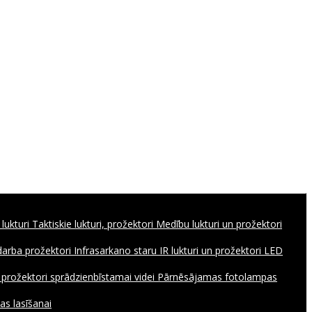
 lukturi
Taktiskie lukturi, prožektori
Medību lukturi un prožektori
 darba prožektori
Infrasarkano staru IR lukturi un prožektori
LED
, prožektori sprādzienbīstamai videi
Pārnēsājamas fotolampas
as lasīšanai