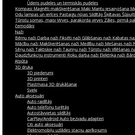
Ūdens pudeles un termiskās pudeles
Kompasi
Magnēti makšķerēšanai
Maki
Mantu iesaiņošana
Me
Odu lampas un ierīces
Pastaigu nūjas
Sildītāji
Šķiltavas
Šūpuļtī
Tūristu somas, maisi
Virves, parakorda virves
Zāles, pirmā pa
čemodāni
Naži
Bērnu naži
Darba naži
Fiksēti naži
Glābšanas naži
Kabatas na
Mācību naži
Makšķerēšanas naži
Medību naži
Mešanas naži
Sēņu naži
Taktiskie naži
Tauriņu naži
Tūristu naži
Vīlēšanas n
Daudzfunkciju instrumenti
Roku darba naži
Elektriķa naži
Bārd
Atpūta
3D druka
3D piederumi
3D printeri
Plastmasa 3D drukāšanai
Sveķi
Auto aksesuāri
Auto raidītāji
Auto telefonu turētāji
Autostāvvietas sildītāji
CarPlay/Android Auto bezvadu adapteri
Citi auto aksesuāri
Elektromobiļu uzlādes staciju aprīkojums