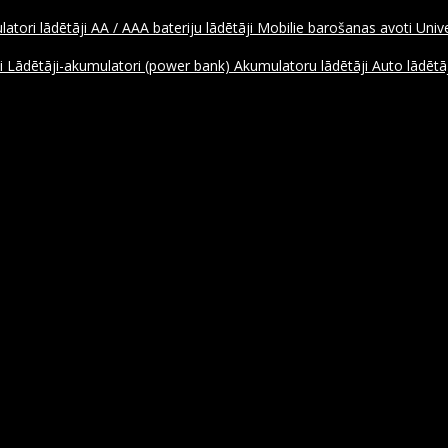
atori lādētāji
AA / AAA bateriju lādētāji
Mobilie barošanas avoti
Unive
ji
Lādētāji-akumulatori (power bank)
Akumulatoru lādētāji
Auto lādētāj