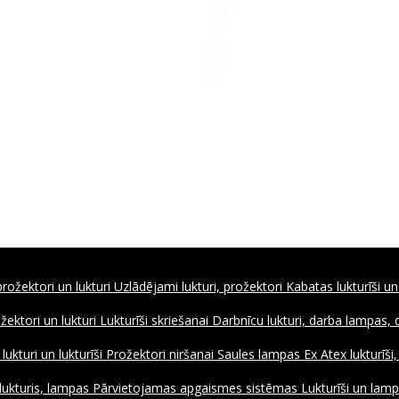
rožektori un lukturi
Uzlādējami lukturi, prožektori
Kabatas lukturīši un
ožektori un lukturi
Lukturīši skriešanai
Darbnīcu lukturi, darba lampas,
ukturi un lukturīši
Prožektori niršanai
Saules lampas
Ex Atex lukturīši
lukturis, lampas
Pārvietojamas apgaismes sistēmas
Lukturīši un lamp