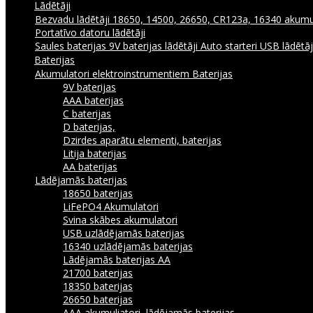
Lādētāji
Bezvadu lādētāji
18650, 14500, 26650, CR123a, 16340 akumul
Portatīvo datoru lādētāji
Saules baterijas
9V baterijas lādētāji
Auto starteri
USB lādētā
Baterijas
Akumulatori elektroinstrumentiem
Baterijas
9V baterijas
AAA baterijas
C baterijas
D baterijas,
Dzirdes aparātu elementi, baterijas
Litija baterijas
AA baterijas
Lādējamās baterijas
18650 baterijas
LiFePO4 Akumulatori
Svina skābes akumulatori
USB uzlādējamās baterijas
16340 uzlādējamās baterijas
Lādējamās baterijas AA
21700 baterijas
18350 baterijas
26650 baterijas
AAA akumuliatori, lādējamās baterijas