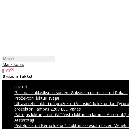
Mans konts
00
€0
0
Grozs ir tukšs!
Lukturi
Gaismas kaklasiksnas suņiem
Galvas un pieres lukturi
Rokas p
Prožektori, lukturi zvejai
Ultravioletie lukturi un prožektori
Velosipēdu lukturi
Jaudīgi pr
prožektori, lampas 220V
LED Vītnes
Patruļas lukturi, lukturīši
Tūristu lukturi un lampas
Automobīļu l
Atstarotāji
Pistoļu lukturī
Bērnu lukturīši
Lukturi aksesuāri
Lāzeri
Mēbeļu 