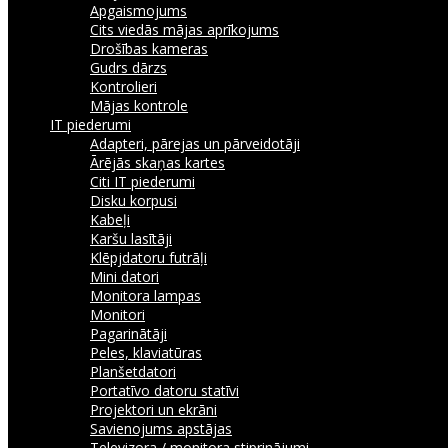
Apgaismojums
Cits viedās mājas aprīkojums
Drošības kameras
Gudrs dārzs
Kontrolieri
Mājas kontrole
IT piederumi
Adapteri, pārejas un pārveidotāji
Ārējās skaņas kartes
Citi IT piederumi
Disku korpusi
Kabeļi
Karšu lasītāji
Klēpjdatoru futrāļi
Mini datori
Monitora lampas
Monitori
Pagarinātāji
Peles, klaviatūras
Planšetdatori
Portatīvo datoru statīvi
Projektori un ekrāni
Savienojums apstājas
Televizora / monitora stiprinājumi