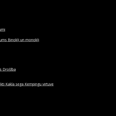
rumi
ojums
Binokļi un monokļi
es
Drošība
kti
Kakla sega
Kempingu virtuve