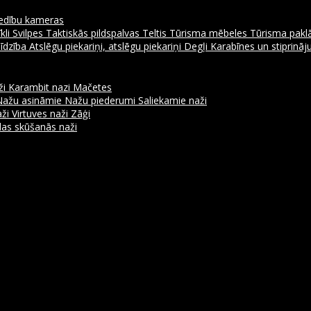
dību kameras
kli
Svilpes
Taktiskās pildspalvas
Teltis
Tūrisma mēbeles
Tūrisma pakl
līdzība
Atslēgu piekariņi, atslēgu piekariņi
Degļi
Karabīnes un stiprinā
ži
Karambit nazi
Mačetes
Nažu asināmie
Nažu piederumi
Saliekamie naži
aži
Virtuves naži
Zāģi
as skūšanās naži