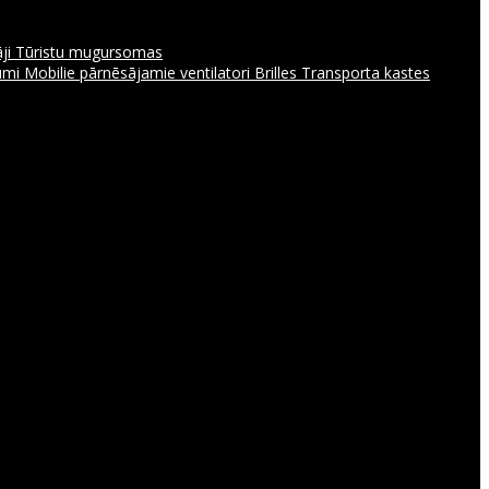
āji
Tūristu mugursomas
jumi
Mobilie pārnēsājamie ventilatori
Brilles
Transporta kastes