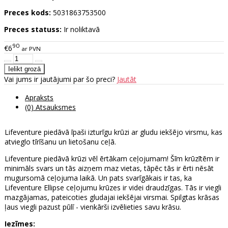
Preces kods:
5031863753500
Preces statuss:
Ir noliktavā
90
€6
ar PVN
Vai jums ir jautājumi par šo preci?
Jautāt
Apraksts
(0) Atsauksmes
Lifeventure piedāvā īpaši izturīgu krūzi ar gludu iekšējo virsmu, kas
atvieglo tīrīšanu un lietošanu ceļā.
Lifeventure piedāvā krūzi vēl ērtākam ceļojumam! Šīm krūzītēm ir
minimāls svars un tās aizņem maz vietas, tāpēc tās ir ērti nēsāt
mugursomā ceļojuma laikā. Un pats svarīgākais ir tas, ka
Lifeventure Ellipse ceļojumu krūzes ir videi draudzīgas. Tās ir viegli
mazgājamas, pateicoties gludajai iekšējai virsmai. Spilgtas krāsas
ļaus viegli pazust pūlī - vienkārši izvēlieties savu krāsu.
Iezīmes: