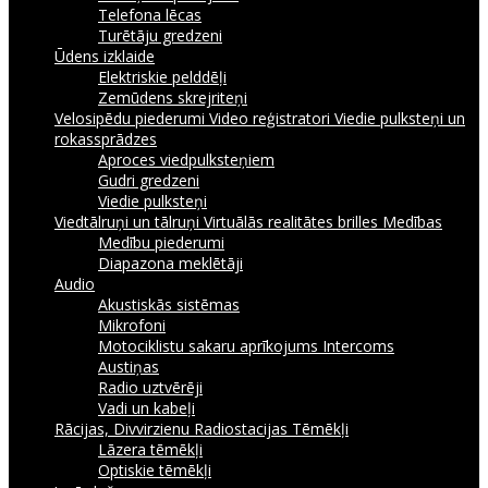
Telefona lēcas
Turētāju gredzeni
Ūdens izklaide
Elektriskie pelddēļi
Zemūdens skrejriteņi
Velosipēdu piederumi
Video reģistratori
Viedie pulksteņi un
rokassprādzes
Aproces viedpulksteņiem
Gudri gredzeni
Viedie pulksteņi
Viedtālruņi un tālruņi
Virtuālās realitātes brilles
Medības
Medību piederumi
Diapazona meklētāji
Audio
Akustiskās sistēmas
Mikrofoni
Motociklistu sakaru aprīkojums Intercoms
Austiņas
Radio uztvērēji
Vadi un kabeļi
Rācijas, Divvirzienu Radiostacijas
Tēmēkļi
Lāzera tēmēkļi
Optiskie tēmēkļi