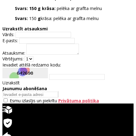
Svars:
150
g
krāsa:
pelēka ar grafīta melnu
Svars:
150
g
krāsa: pelēka ar grafīta melnu
Uzrakstīt atsauksmi
Vārds:
E-pasts:
Atsauksme:
Vērtējums:
Ievadiet attēlā redzamo kodu:
Uzrakstīt
Jaunumu abonēšana
Esmu izlasījis un piekrītu
Privātuma politika
Ātra piegāde
Garantija precēm