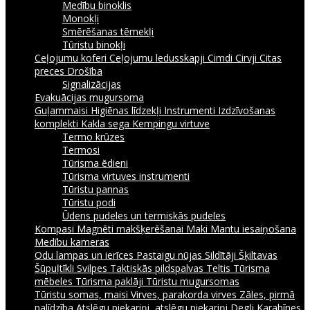
Medību binoklis
Monokļi
Smērēšanas tēmekļi
Tūristu binokļi
Ceļojumu koferi
Ceļojumu ledusskapji
Cimdi
Cirvji
Citas
preces
Drošība
Signalizācijas
Evakuācijas mugursoma
Guļammaisi
Higiēnas līdzekļi
Instrumenti
Izdzīvošanas
komplekti
Kakla sega
Kempingu virtuve
Termo krūzes
Termosi
Tūrisma ēdieni
Tūrisma virtuves instrumenti
Tūristu pannas
Tūristu podi
Ūdens pudeles un termiskās pudeles
Kompasi
Magnēti makšķerēšanai
Maki
Mantu iesaiņošana
Medību kameras
Odu lampas un ierīces
Pastaigu nūjas
Sildītāji
Šķiltavas
Šūpuļtīkli
Svilpes
Taktiskās pildspalvas
Teltis
Tūrisma
mēbeles
Tūrisma paklāji
Tūristu mugursomas
Tūristu somas, maisi
Virves, parakorda virves
Zāles, pirmā
palīdzība
Atslēgu piekariņi, atslēgu piekariņi
Degļi
Karabīnes