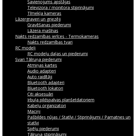
Savienojums apstājas
Televizora / monitora stiprinājumi
Tīmekļa kameras
Lāzergraveri un griezēji
Gravēšanas piederumi
Lāzera mašīnas
Nakts redzamības ierīces - Termokameras
Nakts redzamības tvari
RC modeļi
RC modeļu daļas un piederumi
Svari
Tālruņa piederumi
Atmiņas kartes
Audio adapteri
Auto raidītāji
Bluetooth adapteri
Bluetooth lokatori
Citi aksesuāri
Irbuļa pildspalvas planšetdatoriem
Kabeļu organizatori
Maciņi
Pašbildes nūjas / Statīvi / Stiprinājumi / Pamatnes un
statīvi
Spēļu piederumi
Tālruņa stiprinājumi