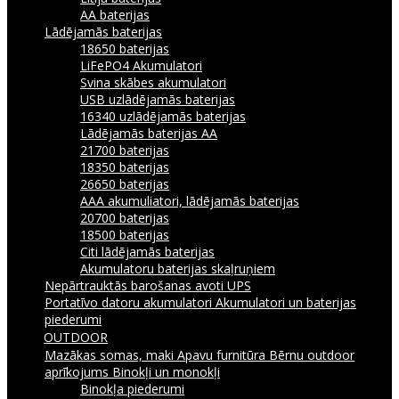
AA baterijas
Lādējamās baterijas
18650 baterijas
LiFePO4 Akumulatori
Svina skābes akumulatori
USB uzlādējamās baterijas
16340 uzlādējamās baterijas
Lādējamās baterijas AA
21700 baterijas
18350 baterijas
26650 baterijas
AAA akumuliatori, lādējamās baterijas
20700 baterijas
18500 baterijas
Citi lādējamās baterijas
Akumulatoru baterijas skaļruņiem
Nepārtrauktās barošanas avoti UPS
Portatīvo datoru akumulatori
Akumulatori un baterijas
piederumi
OUTDOOR
Mazākas somas, maki
Apavu furnitūra
Bērnu outdoor
aprīkojums
Binokļi un monokļi
Binokļa piederumi