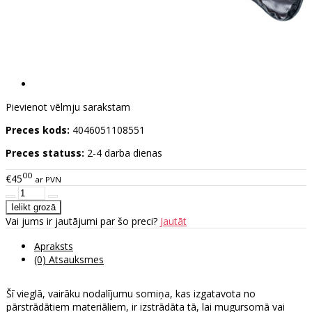
Pievienot vēlmju sarakstam
Preces kods:
4046051108551
Preces statuss:
2-4 darba dienas
00
€45
ar PVN
Vai jums ir jautājumi par šo preci?
Jautāt
Apraksts
(0) Atsauksmes
Šī vieglā, vairāku nodalījumu somiņa, kas izgatavota no
pārstrādātiem materiāliem, ir izstrādāta tā, lai mugursomā vai