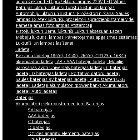
un prožektori
LED prožektori, lampas 220V
LED Vītnes
Patruļas lukturi, lukturīši
Tūristu lukturi un lampas
Automobīļu lukturi un lukturīši
Prožektori niršanai
Saules
lampas
Ex Atex lukturīši, prožektori sprādzienbīstamai videi
Pārnēsājamas fotolampas
Atstarotāji
Pistoļu lukturī
Bērnu lukturīši
Lukturi aksesuāri
Lāzeri
Mēbeļu lukturis, lampas
Pārvietojamas apgaismes sistēmas
Lukturīši un lampas lasīšanai
Lādētāji
Bezvadu lādētāji
18650, 14500, 26650, CR123a, 16340
akumulatori lādētāji
AA / AAA bateriju lādētāji
Mobilie
barošanas avoti
Universāls baterijas lādētāji
C baterijas
lādētāji
D baterijas lādētāji
Portatīvo datoru lādētāji
Saules baterijas
9V baterijas lādētāji
Auto starteri
USB
lādētāji
Lādētāji-akumulatori (power bank)
Akumulatoru
lādētāji
Auto lādētāji
Baterijas
Akumulatori elektroinstrumentiem
Baterijas
9V baterijas
AAA baterijas
C baterijas
D baterijas,
Dzirdes aparātu elementi, baterijas
Litija baterijas