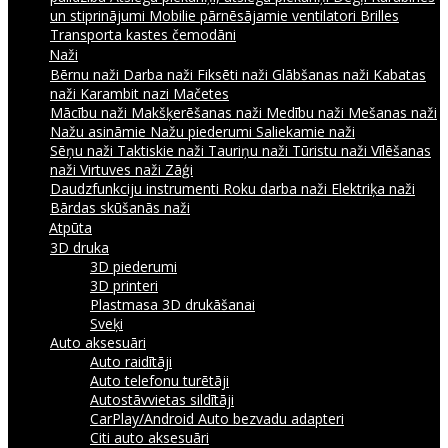
un stiprinājumi
Mobilie pārnēsājamie ventilatori
Brilles
Transporta kastes čemodāni
Naži
Bērnu naži
Darba naži
Fiksēti naži
Glābšanas naži
Kabatas
naži
Karambit nazi
Mačetes
Mācību naži
Makšķerēšanas naži
Medību naži
Mešanas naži
Nažu asināmie
Nažu piederumi
Saliekamie naži
Sēņu naži
Taktiskie naži
Tauriņu naži
Tūristu naži
Vīlēšanas
naži
Virtuves naži
Zāģi
Daudzfunkciju instrumenti
Roku darba naži
Elektriķa naži
Bārdas skūšanās naži
Atpūta
3D druka
3D piederumi
3D printeri
Plastmasa 3D drukāšanai
Sveķi
Auto aksesuāri
Auto raidītāji
Auto telefonu turētāji
Autostāvvietas sildītāji
CarPlay/Android Auto bezvadu adapteri
Citi auto aksesuāri