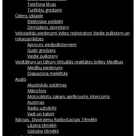
Telefona lēcas
Turētāju gredzeni
Ūdens izklaide
Elektriskie pelddēļi
Zemūdens skrejriteņi
Velosipēdu piederumi
Video reģistratori
Viedie pulksteņi un
rokassprādzes
Aproces viedpulksteņiem
Gudri gredzeni
Viedie pulksteņi
Viedtālruņi un tālruņi
Virtuālās realitātes brilles
Medības
Medību piederumi
Diapazona meklētāji
Audio
Akustiskās sistēmas
Mikrofoni
Motociklistu sakaru aprīkojums Intercoms
Austiņas
Radio uztvērēji
Vadi un kabeļi
Rācijas, Divvirzienu Radiostacijas
Tēmēkļi
Lāzera tēmēkļi
Optiskie tēmēkļi