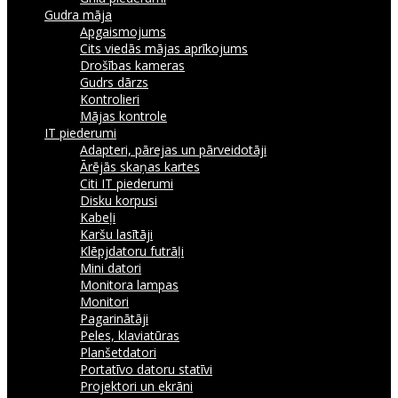
Gudra māja
Apgaismojums
Cits viedās mājas aprīkojums
Drošības kameras
Gudrs dārzs
Kontrolieri
Mājas kontrole
IT piederumi
Adapteri, pārejas un pārveidotāji
Ārējās skaņas kartes
Citi IT piederumi
Disku korpusi
Kabeļi
Karšu lasītāji
Klēpjdatoru futrāļi
Mini datori
Monitora lampas
Monitori
Pagarinātāji
Peles, klaviatūras
Planšetdatori
Portatīvo datoru statīvi
Projektori un ekrāni