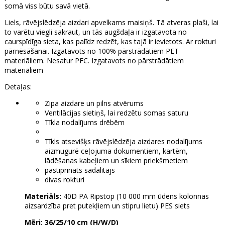
somā viss būtu savā vietā.
Liels, rāvējslēdzēja aizdari apvelkams maisiņš. Tā atveras plaši, lai
to varētu viegli sakraut, un tās augšdaļa ir izgatavota no
caurspīdīga sieta, kas palīdz redzēt, kas tajā ir ievietots. Ar rokturi
pārnēsāšanai. Izgatavots no 100% pārstrādātiem PET
materiāliem. Nesatur PFC. Izgatavots no pārstrādātiem
materiāliem
Detaļas:
Zipa aizdare un pilns atvērums
Ventilācijas sietiņš, lai redzētu somas saturu
Tīkla nodalījums drēbēm
Tīkls atsevišķs rāvējslēdzēja aizdares nodalījums
aizmugurē ceļojuma dokumentiem, kartēm,
lādēšanas kabeļiem un sīkiem priekšmetiem
pastiprināts sadalītājs
divas rokturi
Materiāls:
40D PA Ripstop (10 000 mm ūdens kolonnas
aizsardzība pret putekļiem un stipru lietu) PES siets
Mēri:
36/25/10 cm (H/W/D)