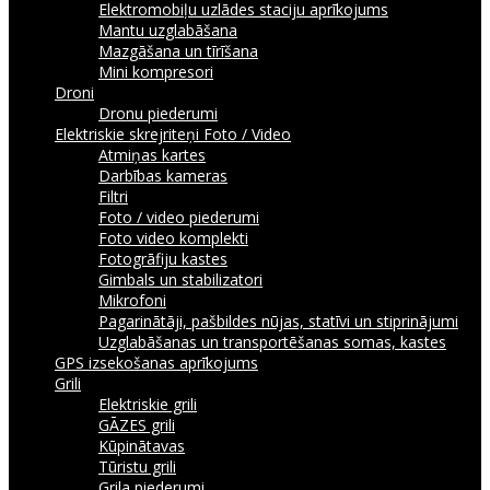
Elektromobiļu uzlādes staciju aprīkojums
Mantu uzglabāšana
Mazgāšana un tīrīšana
Mini kompresori
Droni
Dronu piederumi
Elektriskie skrejriteņi
Foto / Video
Atmiņas kartes
Darbības kameras
Filtri
Foto / video piederumi
Foto video komplekti
Fotogrāfiju kastes
Gimbals un stabilizatori
Mikrofoni
Pagarinātāji, pašbildes nūjas, statīvi un stiprinājumi
Uzglabāšanas un transportēšanas somas, kastes
GPS izsekošanas aprīkojums
Grili
Elektriskie grili
GĀZES grili
Kūpinātavas
Tūristu grili
Grila piederumi