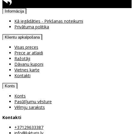
Pieejama atgriešana
Informācija
Kā iegādāties - Pirkšanas noteikumi
Privātuma politika
Klientu apkalpošana
Visas preces
Prece ar atlaidi
Ražotāji
Dāvanu kuponi
Vietnes karte
Kontakti
Konts
Konts
Pasūtījumu vēsture
Vēlmju saraksts
Kontakti
+37129633387
info@lukturis.lv