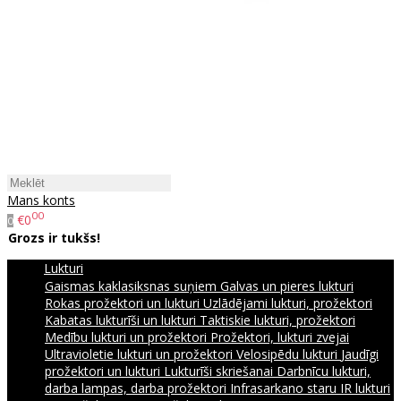
Mans konts
00
€0
0
Grozs ir tukšs!
Lukturi
Gaismas kaklasiksnas suņiem
Galvas un pieres lukturi
Rokas prožektori un lukturi
Uzlādējami lukturi, prožektori
Kabatas lukturīši un lukturi
Taktiskie lukturi, prožektori
Medību lukturi un prožektori
Prožektori, lukturi zvejai
Ultravioletie lukturi un prožektori
Velosipēdu lukturi
Jaudīgi
prožektori un lukturi
Lukturīši skriešanai
Darbnīcu lukturi,
darba lampas, darba prožektori
Infrasarkano staru IR lukturi