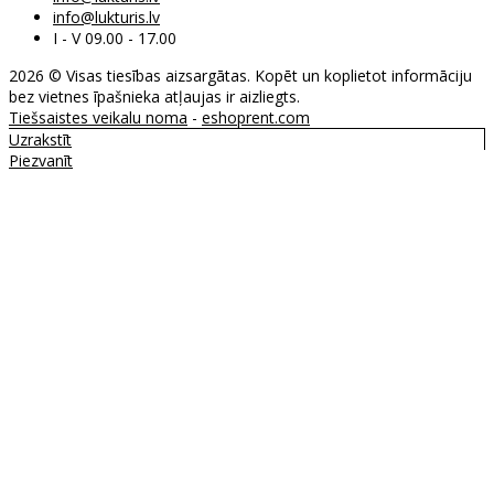
info@lukturis.lv
I - V 09.00 - 17.00
2026 © Visas tiesības aizsargātas. Kopēt un koplietot informāciju
bez vietnes īpašnieka atļaujas ir aizliegts.
Tiešsaistes veikalu noma
-
eshoprent.com
Uzrakstīt
Piezvanīt