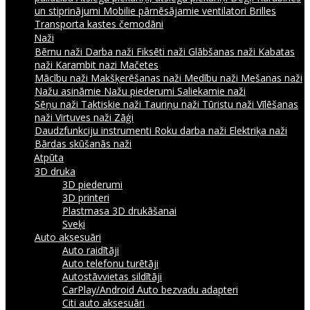
un stiprinājumi
Mobilie pārnēsājamie ventilatori
Brilles
Transporta kastes čemodāni
Naži
Bērnu naži
Darba naži
Fiksēti naži
Glābšanas naži
Kabatas
naži
Karambit nazi
Mačetes
Mācību naži
Makšķerēšanas naži
Medību naži
Mešanas naži
Nažu asināmie
Nažu piederumi
Saliekamie naži
Sēņu naži
Taktiskie naži
Tauriņu naži
Tūristu naži
Vīlēšanas
naži
Virtuves naži
Zāģi
Daudzfunkciju instrumenti
Roku darba naži
Elektriķa naži
Bārdas skūšanās naži
Atpūta
3D druka
3D piederumi
3D printeri
Plastmasa 3D drukāšanai
Sveķi
Auto aksesuāri
Auto raidītāji
Auto telefonu turētāji
Autostāvvietas sildītāji
CarPlay/Android Auto bezvadu adapteri
Citi auto aksesuāri