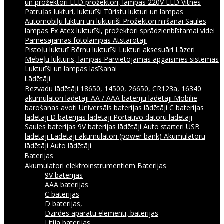
un prožektori
LED prožektori, lampas 220V
LED Vītnes
Patruļas lukturi, lukturīši
Tūristu lukturi un lampas
Automobīļu lukturi un lukturīši
Prožektori niršanai
Saules
lampas
Ex Atex lukturīši, prožektori sprādzienbīstamai videi
Pārnēsājamas fotolampas
Atstarotāji
Pistoļu lukturī
Bērnu lukturīši
Lukturi aksesuāri
Lāzeri
Mēbeļu lukturis, lampas
Pārvietojamas apgaismes sistēmas
Lukturīši un lampas lasīšanai
Lādētāji
Bezvadu lādētāji
18650, 14500, 26650, CR123a, 16340
akumulatori lādētāji
AA / AAA bateriju lādētāji
Mobilie
barošanas avoti
Universāls baterijas lādētāji
C baterijas
lādētāji
D baterijas lādētāji
Portatīvo datoru lādētāji
Saules baterijas
9V baterijas lādētāji
Auto starteri
USB
lādētāji
Lādētāji-akumulatori (power bank)
Akumulatoru
lādētāji
Auto lādētāji
Baterijas
Akumulatori elektroinstrumentiem
Baterijas
9V baterijas
AAA baterijas
C baterijas
D baterijas,
Dzirdes aparātu elementi, baterijas
Litija baterijas