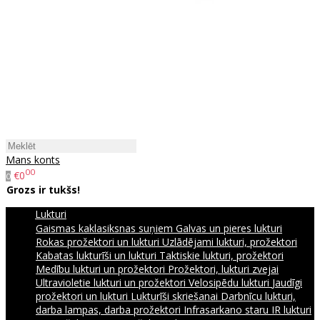
Mans konts
00
€0
0
Grozs ir tukšs!
Lukturi
Gaismas kaklasiksnas suņiem
Galvas un pieres lukturi
Rokas prožektori un lukturi
Uzlādējami lukturi, prožektori
Kabatas lukturīši un lukturi
Taktiskie lukturi, prožektori
Medību lukturi un prožektori
Prožektori, lukturi zvejai
Ultravioletie lukturi un prožektori
Velosipēdu lukturi
Jaudīgi
prožektori un lukturi
Lukturīši skriešanai
Darbnīcu lukturi,
darba lampas, darba prožektori
Infrasarkano staru IR lukturi