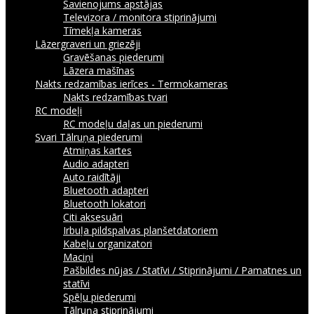
Savienojums apstājas
Televizora / monitora stiprinājumi
Tīmekļa kameras
Lāzergraveri un griezēji
Gravēšanas piederumi
Lāzera mašīnas
Nakts redzamības ierīces - Termokameras
Nakts redzamības tvari
RC modeļi
RC modeļu daļas un piederumi
Svari
Tālruņa piederumi
Atmiņas kartes
Audio adapteri
Auto raidītāji
Bluetooth adapteri
Bluetooth lokatori
Citi aksesuāri
Irbuļa pildspalvas planšetdatoriem
Kabeļu organizatori
Maciņi
Pašbildes nūjas / Statīvi / Stiprinājumi / Pamatnes un
statīvi
Spēļu piederumi
Tālruņa stiprinājumi