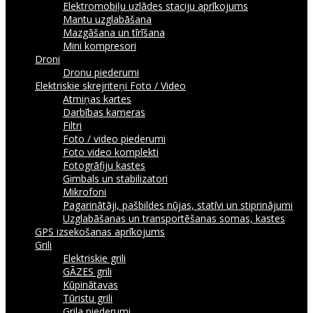
Elektromobiļu uzlādes staciju aprīkojums
Mantu uzglabāšana
Mazgāšana un tīrīšana
Mini kompresori
Droni
Dronu piederumi
Elektriskie skrejriteņi
Foto / Video
Atmiņas kartes
Darbības kameras
Filtri
Foto / video piederumi
Foto video komplekti
Fotogrāfiju kastes
Gimbals un stabilizatori
Mikrofoni
Pagarinātāji, pašbildes nūjas, statīvi un stiprinājumi
Uzglabāšanas un transportēšanas somas, kastes
GPS izsekošanas aprīkojums
Grili
Elektriskie grili
GĀZES grili
Kūpinātavas
Tūristu grili
Grila piederumi