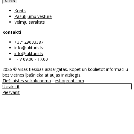
Konts
Konts
Pasūtījumu vēsture
Vēlmju saraksts
Kontakti
+37129633387
info@lukturis.lv
info@lukturis.lv
I - V 09.00 - 17.00
2026 © Visas tiesības aizsargātas. Kopēt un koplietot informāciju
bez vietnes īpašnieka atļaujas ir aizliegts.
Tiešsaistes veikalu noma
-
eshoprent.com
Uzrakstīt
Piezvanīt