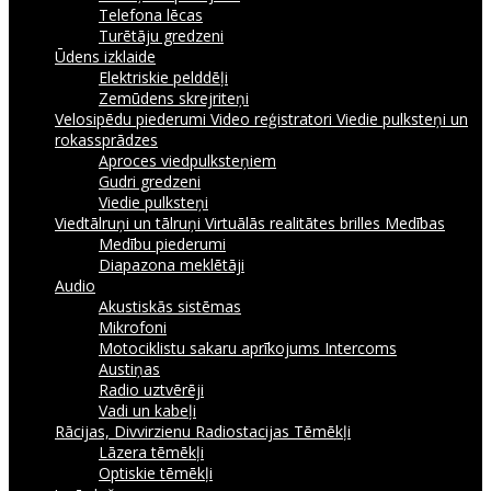
Telefona lēcas
Turētāju gredzeni
Ūdens izklaide
Elektriskie pelddēļi
Zemūdens skrejriteņi
Velosipēdu piederumi
Video reģistratori
Viedie pulksteņi un
rokassprādzes
Aproces viedpulksteņiem
Gudri gredzeni
Viedie pulksteņi
Viedtālruņi un tālruņi
Virtuālās realitātes brilles
Medības
Medību piederumi
Diapazona meklētāji
Audio
Akustiskās sistēmas
Mikrofoni
Motociklistu sakaru aprīkojums Intercoms
Austiņas
Radio uztvērēji
Vadi un kabeļi
Rācijas, Divvirzienu Radiostacijas
Tēmēkļi
Lāzera tēmēkļi
Optiskie tēmēkļi