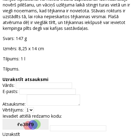
novērš pilēšanu, un vāciņš uzlējuma laikā stingri turas vietā un ir
viegli noņemams, kad tējkanna ir novietota. Stāvais rokturis ir
uzstādīts tā, lai roka nepieskartos tējkannas virsmai. Plašā
atvēruma dēļ ir vieglāk tīrīt, un tējkannas iekšpusē var ievietot
kempinga plīts degli vai kafijas sastāvdaļas.
Svars: 147 g
Izmērs: 8,25 x 14 cm
Tilpums: 1 l
Tilpums.
Uzrakstīt atsauksmi
Vārds:
E-pasts:
Atsauksme:
Vērtējums:
Ievadiet attēlā redzamo kodu:
Uzrakstīt