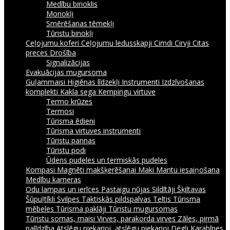
Medību binoklis
Monokļi
Smērēšanas tēmekļi
Tūristu binokļi
Ceļojumu koferi
Ceļojumu ledusskapji
Cimdi
Cirvji
Citas
preces
Drošība
Signalizācijas
Evakuācijas mugursoma
Guļammaisi
Higiēnas līdzekļi
Instrumenti
Izdzīvošanas
komplekti
Kakla sega
Kempingu virtuve
Termo krūzes
Termosi
Tūrisma ēdieni
Tūrisma virtuves instrumenti
Tūristu pannas
Tūristu podi
Ūdens pudeles un termiskās pudeles
Kompasi
Magnēti makšķerēšanai
Maki
Mantu iesaiņošana
Medību kameras
Odu lampas un ierīces
Pastaigu nūjas
Sildītāji
Šķiltavas
Šūpuļtīkli
Svilpes
Taktiskās pildspalvas
Teltis
Tūrisma
mēbeles
Tūrisma paklāji
Tūristu mugursomas
Tūristu somas, maisi
Virves, parakorda virves
Zāles, pirmā
palīdzība
Atslēgu piekariņi, atslēgu piekariņi
Degļi
Karabīnes