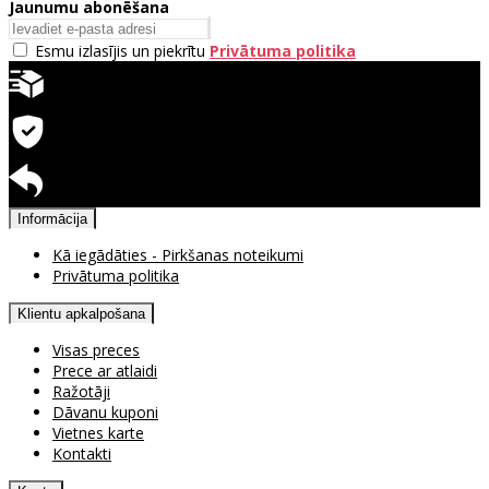
Jaunumu abonēšana
Esmu izlasījis un piekrītu
Privātuma politika
Ātra piegāde
Garantija precēm
Pieejama atgriešana
Informācija
Kā iegādāties - Pirkšanas noteikumi
Privātuma politika
Klientu apkalpošana
Visas preces
Prece ar atlaidi
Ražotāji
Dāvanu kuponi
Vietnes karte
Kontakti