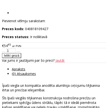
Pievienot vēlmju sarakstam
Preces kods:
040818109427
Preces statuss:
Ir noliktavā
45
€54
ar PVN
Vai jums ir jautājumi par šo preci?
Jautāt
Apraksts
(0) Atsauksmes
Īpaši viegla un kompakta anodēta alumīnija ceļojumu tējkanna
ērtai un precīzai ielejamībai.
Šīs īpaši vieglās tējkannas konstrukcija nodrošina precīzu un
pietiekami spēcīgu ūdens strūklu, tāpēc tā ir ideāli piemērota
kafijas iepildīšanai vai nelielu trauku uzpildīšanai. Izsmidzinātājs