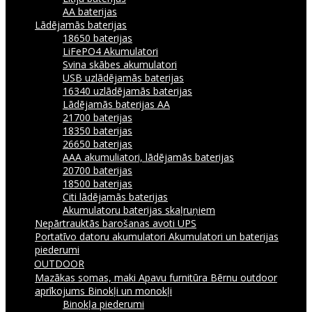
AA baterijas
Lādējamās baterijas
18650 baterijas
LiFePO4 Akumulatori
Svina skābes akumulatori
USB uzlādējamās baterijas
16340 uzlādējamās baterijas
Lādējamās baterijas AA
21700 baterijas
18350 baterijas
26650 baterijas
AAA akumuliatori, lādējamās baterijas
20700 baterijas
18500 baterijas
Citi lādējamās baterijas
Akumulatoru baterijas skaļruņiem
Nepārtrauktās barošanas avoti UPS
Portatīvo datoru akumulatori
Akumulatori un baterijas
piederumi
OUTDOOR
Mazākas somas, maki
Apavu furnitūra
Bērnu outdoor
aprīkojums
Binokļi un monokļi
Binokļa piederumi