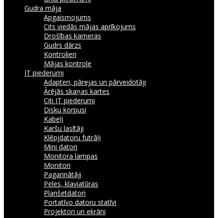
Gudra māja
Apgaismojums
Cits viedās mājas aprīkojums
Drošības kameras
Gudrs dārzs
Kontrolieri
Mājas kontrole
IT piederumi
Adapteri, pārejas un pārveidotāji
Ārējās skaņas kartes
Citi IT piederumi
Disku korpusi
Kabeļi
Karšu lasītāji
Klēpjdatoru futrāļi
Mini datori
Monitora lampas
Monitori
Pagarinātāji
Peles, klaviatūras
Planšetdatori
Portatīvo datoru statīvi
Projektori un ekrāni