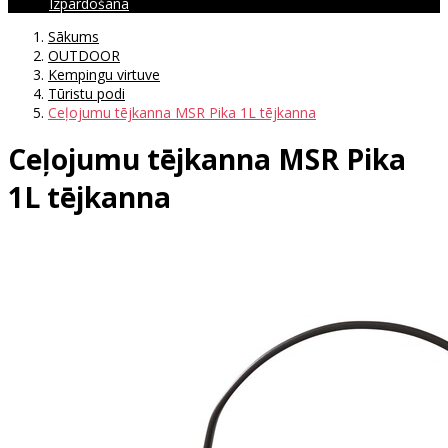
Izpārdošana
Sākums
OUTDOOR
Kempingu virtuve
Tūristu podi
Ceļojumu tējkanna MSR Pika 1L tējkanna
Ceļojumu tējkanna MSR Pika
1L tējkanna