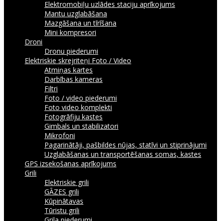
Elektromobiļu uzlādes staciju aprīkojums
Mantu uzglabāšana
Mazgāšana un tīrīšana
Mini kompresori
Droni
Dronu piederumi
Elektriskie skrejriteņi
Foto / Video
Atmiņas kartes
Darbības kameras
Filtri
Foto / video piederumi
Foto video komplekti
Fotogrāfiju kastes
Gimbals un stabilizatori
Mikrofoni
Pagarinātāji, pašbildes nūjas, statīvi un stiprinājumi
Uzglabāšanas un transportēšanas somas, kastes
GPS izsekošanas aprīkojums
Grili
Elektriskie grili
GĀZES grili
Kūpinātavas
Tūristu grili
Grila piederumi