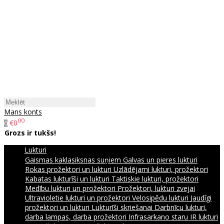
Mans konts
00
€0
0
Grozs ir tukšs!
Lukturi
Gaismas kaklasiksnas suņiem
Galvas un pieres lukturi
Rokas prožektori un lukturi
Uzlādējami lukturi, prožektori
Kabatas lukturīši un lukturi
Taktiskie lukturi, prožektori
Medību lukturi un prožektori
Prožektori, lukturi zvejai
Ultravioletie lukturi un prožektori
Velosipēdu lukturi
Jaudīgi
prožektori un lukturi
Lukturīši skriešanai
Darbnīcu lukturi,
darba lampas, darba prožektori
Infrasarkano staru IR lukturi