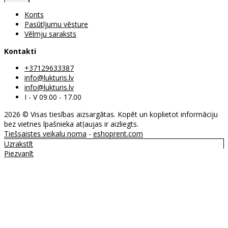
Konts
Pasūtījumu vēsture
Vēlmju saraksts
Kontakti
+37129633387
info@lukturis.lv
info@lukturis.lv
I - V 09.00 - 17.00
2026 © Visas tiesības aizsargātas. Kopēt un koplietot informāciju
bez vietnes īpašnieka atļaujas ir aizliegts.
Tiešsaistes veikalu noma
-
eshoprent.com
Uzrakstīt
Piezvanīt