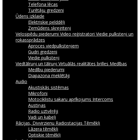
Telefona lēcas
Turētāju gredzeni
Ūdens izklaide
Elektriskie pelddēļi
Zemūdens skrejriteņi
Velosipēdu piederumi
Video reģistratori
Viedie pulksteņi un
rokassprādzes
Aproces viedpulksteņiem
Gudri gredzeni
Viedie pulksteņi
Viedtālruņi un tālruņi
Virtuālās realitātes brilles
Medības
Medību piederumi
Diapazona meklētāji
Audio
Akustiskās sistēmas
Mikrofoni
Motociklistu sakaru aprīkojums Intercoms
Austiņas
Radio uztvērēji
Vadi un kabeļi
Rācijas, Divvirzienu Radiostacijas
Tēmēkļi
Lāzera tēmēkļi
Optiskie tēmēkļi