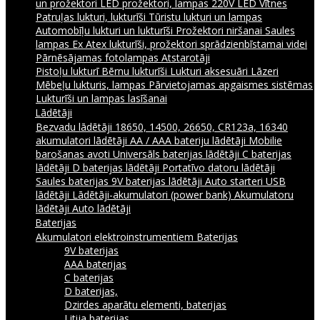
un prožektori
LED prožektori, lampas 220V
LED Vītnes
Patruļas lukturi, lukturīši
Tūristu lukturi un lampas
Automobīļu lukturi un lukturīši
Prožektori niršanai
Saules
lampas
Ex Atex lukturīši, prožektori sprādzienbīstamai videi
Pārnēsājamas fotolampas
Atstarotāji
Pistoļu lukturī
Bērnu lukturīši
Lukturi aksesuāri
Lāzeri
Mēbeļu lukturis, lampas
Pārvietojamas apgaismes sistēmas
Lukturīši un lampas lasīšanai
Lādētāji
Bezvadu lādētāji
18650, 14500, 26650, CR123a, 16340
akumulatori lādētāji
AA / AAA bateriju lādētāji
Mobilie
barošanas avoti
Universāls baterijas lādētāji
C baterijas
lādētāji
D baterijas lādētāji
Portatīvo datoru lādētāji
Saules baterijas
9V baterijas lādētāji
Auto starteri
USB
lādētāji
Lādētāji-akumulatori (power bank)
Akumulatoru
lādētāji
Auto lādētāji
Baterijas
Akumulatori elektroinstrumentiem
Baterijas
9V baterijas
AAA baterijas
C baterijas
D baterijas,
Dzirdes aparātu elementi, baterijas
Litija baterijas