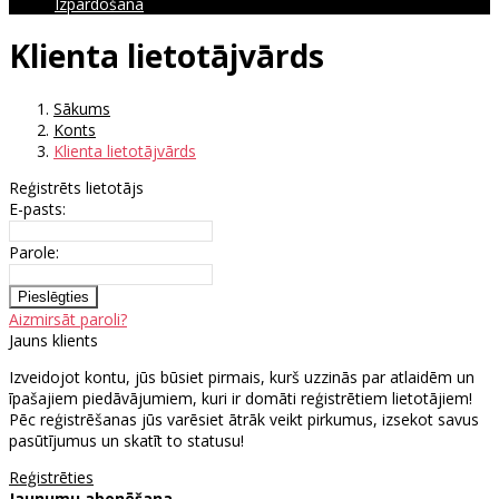
Izpārdošana
Klienta lietotājvārds
Sākums
Konts
Klienta lietotājvārds
Reģistrēts lietotājs
E-pasts:
Parole:
Aizmirsāt paroli?
Jauns klients
Izveidojot kontu, jūs būsiet pirmais, kurš uzzinās par atlaidēm un
īpašajiem piedāvājumiem, kuri ir domāti reģistrētiem lietotājiem!
Pēc reģistrēšanas jūs varēsiet ātrāk veikt pirkumus, izsekot savus
pasūtījumus un skatīt to statusu!
Reģistrēties
Jaunumu abonēšana