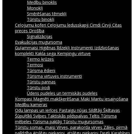
Medību binoklis
Monokļi
Smērēšanas tēmekļi
Tūristu binokļi
Ceļojumu koferi
Ceļojumu ledusskapji
Cimdi
Cirvji
Citas
preces
Drošība
Signalizācijas
Evakuācijas mugursoma
Guļammaisi
Higiēnas līdzekļi
Instrumenti
Izdzīvošanas
komplekti
Kakla sega
Kempingu virtuve
Termo krūzes
Termosi
Tūrisma ēdieni
Tūrisma virtuves instrumenti
Tūristu pannas
Tūristu podi
Ūdens pudeles un termiskās pudeles
Kompasi
Magnēti makšķerēšanai
Maki
Mantu iesaiņošana
Medību kameras
Odu lampas un ierīces
Pastaigu nūjas
Sildītāji
Šķiltavas
Šūpuļtīkli
Svilpes
Taktiskās pildspalvas
Teltis
Tūrisma
mēbeles
Tūrisma paklāji
Tūristu mugursomas
Tūristu somas, maisi
Virves, parakorda virves
Zāles, pirmā
palīdzība
Atslēgu piekariņi, atslēgu piekariņi
Degļi
Karabīnes