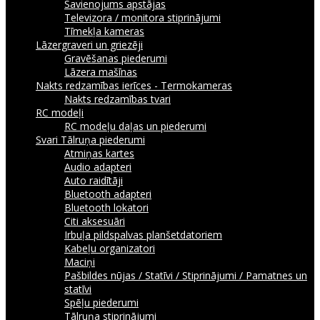
Savienojums apstājas
Televizora / monitora stiprinājumi
Tīmekļa kameras
Lāzergraveri un griezēji
Gravēšanas piederumi
Lāzera mašīnas
Nakts redzamības ierīces - Termokameras
Nakts redzamības tvari
RC modeļi
RC modeļu daļas un piederumi
Svari
Tālruņa piederumi
Atmiņas kartes
Audio adapteri
Auto raidītāji
Bluetooth adapteri
Bluetooth lokatori
Citi aksesuāri
Irbuļa pildspalvas planšetdatoriem
Kabeļu organizatori
Maciņi
Pašbildes nūjas / Statīvi / Stiprinājumi / Pamatnes un
statīvi
Spēļu piederumi
Tālruņa stiprinājumi