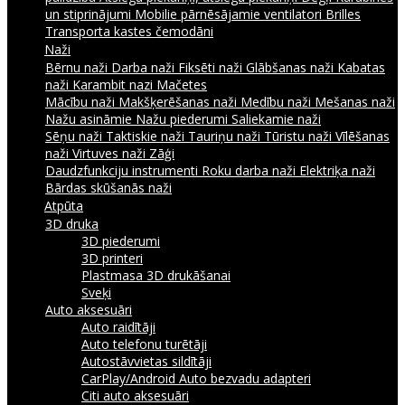
un stiprinājumi
Mobilie pārnēsājamie ventilatori
Brilles
Transporta kastes čemodāni
Naži
Bērnu naži
Darba naži
Fiksēti naži
Glābšanas naži
Kabatas
naži
Karambit nazi
Mačetes
Mācību naži
Makšķerēšanas naži
Medību naži
Mešanas naži
Nažu asināmie
Nažu piederumi
Saliekamie naži
Sēņu naži
Taktiskie naži
Tauriņu naži
Tūristu naži
Vīlēšanas
naži
Virtuves naži
Zāģi
Daudzfunkciju instrumenti
Roku darba naži
Elektriķa naži
Bārdas skūšanās naži
Atpūta
3D druka
3D piederumi
3D printeri
Plastmasa 3D drukāšanai
Sveķi
Auto aksesuāri
Auto raidītāji
Auto telefonu turētāji
Autostāvvietas sildītāji
CarPlay/Android Auto bezvadu adapteri
Citi auto aksesuāri