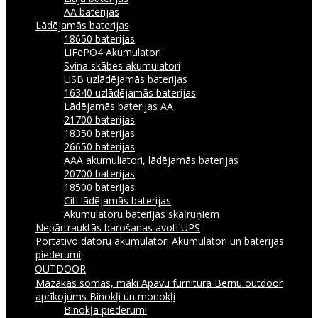
AA baterijas
Lādējamās baterijas
18650 baterijas
LiFePO4 Akumulatori
Svina skābes akumulatori
USB uzlādējamās baterijas
16340 uzlādējamās baterijas
Lādējamās baterijas AA
21700 baterijas
18350 baterijas
26650 baterijas
AAA akumuliatori, lādējamās baterijas
20700 baterijas
18500 baterijas
Citi lādējamās baterijas
Akumulatoru baterijas skaļruņiem
Nepārtrauktās barošanas avoti UPS
Portatīvo datoru akumulatori
Akumulatori un baterijas
piederumi
OUTDOOR
Mazākas somas, maki
Apavu furnitūra
Bērnu outdoor
aprīkojums
Binokļi un monokļi
Binokļa piederumi