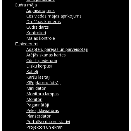
Gudra māja
Apgaismojums
Cits viedās mājas aprīkojums
Drošības kameras
Gudrs dārzs
Kontrolieri
Mājas kontrole
IT piederumi
Adapteri, pārejas un pārveidotāji
Ārējās skaņas kartes
Citi IT piederumi
Disku korpusi
Kabeļi
Karšu lasītāji
Klēpjdatoru futrāļi
Mini datori
Monitora lampas
Monitori
Pagarinātāji
Peles, klaviatūras
Planšetdatori
Portatīvo datoru statīvi
Projektori un ekrāni