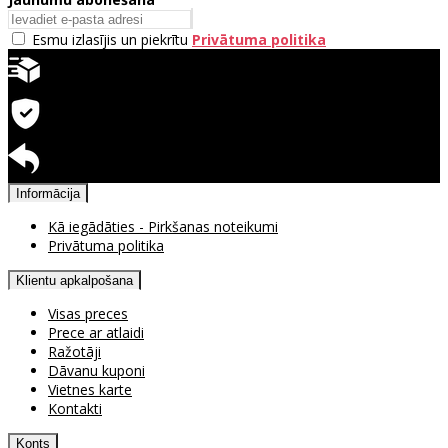
Esmu izlasījis un piekrītu
Privātuma politika
Ātra piegāde
Garantija precēm
Pieejama atgriešana
Informācija
Kā iegādāties - Pirkšanas noteikumi
Privātuma politika
Klientu apkalpošana
Visas preces
Prece ar atlaidi
Ražotāji
Dāvanu kuponi
Vietnes karte
Kontakti
Konts