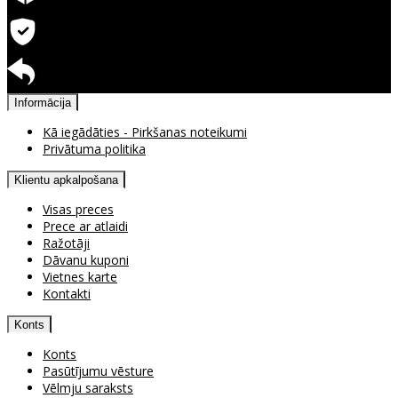
Ātra piegāde
Garantija precēm
Pieejama atgriešana
Informācija
Kā iegādāties - Pirkšanas noteikumi
Privātuma politika
Klientu apkalpošana
Visas preces
Prece ar atlaidi
Ražotāji
Dāvanu kuponi
Vietnes karte
Kontakti
Konts
Konts
Pasūtījumu vēsture
Vēlmju saraksts