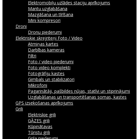
Elektromobiļu uzlādes staciju aprīkojums
Mantu uzglabāšana
Mazgāšana un tīrīšana
Mini kompresori
Droni
Dronu piederumi
Elektriskie skrejriteņi
Foto / Video
Atmiņas kartes
Darbības kameras
Filtri
Foto / video piederumi
Foto video komplekti
Fotogrāfiju kastes
Gimbals un stabilizatori
Mikrofoni
Pagarinātāji, pašbildes nūjas, statīvi un stiprinājumi
Uzglabāšanas un transportēšanas somas, kastes
GPS izsekošanas aprīkojums
Grili
Elektriskie grili
GĀZES grili
Kūpinātavas
Tūristu grili
Grila piederumi