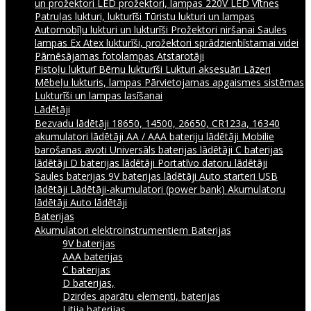
un prožektori
LED prožektori, lampas 220V
LED Vītnes
Patruļas lukturi, lukturīši
Tūristu lukturi un lampas
Automobīļu lukturi un lukturīši
Prožektori niršanai
Saules
lampas
Ex Atex lukturīši, prožektori sprādzienbīstamai videi
Pārnēsājamas fotolampas
Atstarotāji
Pistoļu lukturī
Bērnu lukturīši
Lukturi aksesuāri
Lāzeri
Mēbeļu lukturis, lampas
Pārvietojamas apgaismes sistēmas
Lukturīši un lampas lasīšanai
Lādētāji
Bezvadu lādētāji
18650, 14500, 26650, CR123a, 16340
akumulatori lādētāji
AA / AAA bateriju lādētāji
Mobilie
barošanas avoti
Universāls baterijas lādētāji
C baterijas
lādētāji
D baterijas lādētāji
Portatīvo datoru lādētāji
Saules baterijas
9V baterijas lādētāji
Auto starteri
USB
lādētāji
Lādētāji-akumulatori (power bank)
Akumulatoru
lādētāji
Auto lādētāji
Baterijas
Akumulatori elektroinstrumentiem
Baterijas
9V baterijas
AAA baterijas
C baterijas
D baterijas,
Dzirdes aparātu elementi, baterijas
Litija baterijas