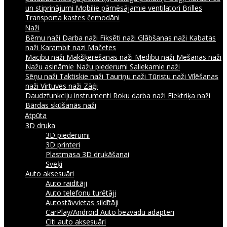
un stiprinājumi
Mobilie pārnēsājamie ventilatori
Brilles
Transporta kastes čemodāni
Naži
Bērnu naži
Darba naži
Fiksēti naži
Glābšanas naži
Kabatas
naži
Karambit nazi
Mačetes
Mācību naži
Makšķerēšanas naži
Medību naži
Mešanas naži
Nažu asināmie
Nažu piederumi
Saliekamie naži
Sēņu naži
Taktiskie naži
Tauriņu naži
Tūristu naži
Vīlēšanas
naži
Virtuves naži
Zāģi
Daudzfunkciju instrumenti
Roku darba naži
Elektriķa naži
Bārdas skūšanās naži
Atpūta
3D druka
3D piederumi
3D printeri
Plastmasa 3D drukāšanai
Sveķi
Auto aksesuāri
Auto raidītāji
Auto telefonu turētāji
Autostāvvietas sildītāji
CarPlay/Android Auto bezvadu adapteri
Citi auto aksesuāri