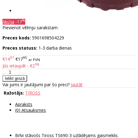
%
Akcija
-17
Pievienot vēlmju sarakstam
Preces kods:
5901698504229
Preces statuss:
1-3 darba dienas
97
95
€14
€17
ar PVN
98
Jūs ietaupāt - €2
Vai jums ir jautājumi par šo preci?
Jautāt
Ražotājs:
TIROSS
Apraksts
(0) Atsauksmes
Brīvi stāvošs Tiross TS690-3 uzlādējams gaismeklis.