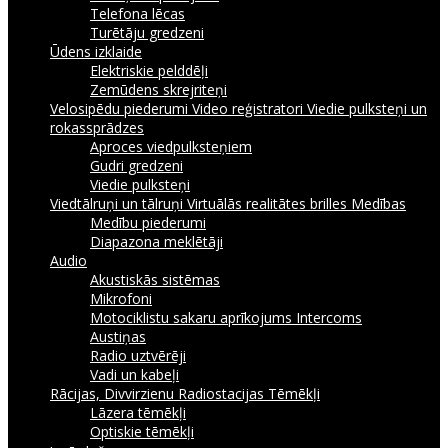
Telefona lēcas
Turētāju gredzeni
Ūdens izklaide
Elektriskie pelddēļi
Zemūdens skrejriteņi
Velosipēdu piederumi
Video reģistratori
Viedie pulksteņi un
rokassprādzes
Aproces viedpulksteņiem
Gudri gredzeni
Viedie pulksteņi
Viedtālruņi un tālruņi
Virtuālās realitātes brilles
Medības
Medību piederumi
Diapazona meklētāji
Audio
Akustiskās sistēmas
Mikrofoni
Motociklistu sakaru aprīkojums Intercoms
Austiņas
Radio uztvērēji
Vadi un kabeļi
Rācijas, Divvirzienu Radiostacijas
Tēmēkļi
Lāzera tēmēkļi
Optiskie tēmēkļi