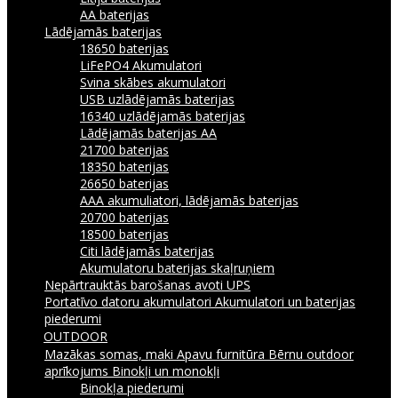
AA baterijas
Lādējamās baterijas
18650 baterijas
LiFePO4 Akumulatori
Svina skābes akumulatori
USB uzlādējamās baterijas
16340 uzlādējamās baterijas
Lādējamās baterijas AA
21700 baterijas
18350 baterijas
26650 baterijas
AAA akumuliatori, lādējamās baterijas
20700 baterijas
18500 baterijas
Citi lādējamās baterijas
Akumulatoru baterijas skaļruņiem
Nepārtrauktās barošanas avoti UPS
Portatīvo datoru akumulatori
Akumulatori un baterijas
piederumi
OUTDOOR
Mazākas somas, maki
Apavu furnitūra
Bērnu outdoor
aprīkojums
Binokļi un monokļi
Binokļa piederumi