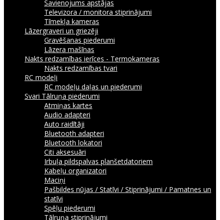
Savienojums apstājas
Televizora / monitora stiprinājumi
Tīmekļa kameras
Lāzergraveri un griezēji
Gravēšanas piederumi
Lāzera mašīnas
Nakts redzamības ierīces - Termokameras
Nakts redzamības tvari
RC modeļi
RC modeļu daļas un piederumi
Svari
Tālruņa piederumi
Atmiņas kartes
Audio adapteri
Auto raidītāji
Bluetooth adapteri
Bluetooth lokatori
Citi aksesuāri
Irbuļa pildspalvas planšetdatoriem
Kabeļu organizatori
Maciņi
Pašbildes nūjas / Statīvi / Stiprinājumi / Pamatnes un
statīvi
Spēļu piederumi
Tālruņa stiprinājumi