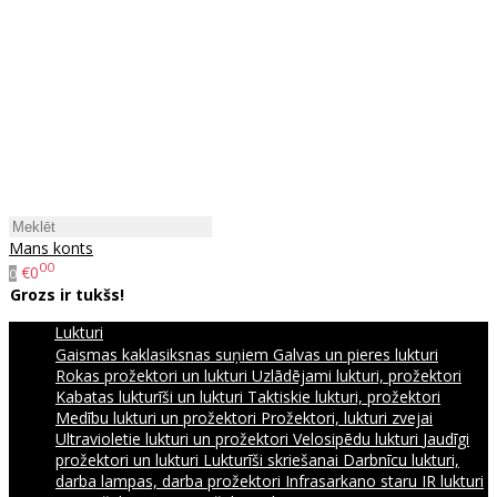
Mans konts
00
€0
0
Grozs ir tukšs!
Lukturi
Gaismas kaklasiksnas suņiem
Galvas un pieres lukturi
Rokas prožektori un lukturi
Uzlādējami lukturi, prožektori
Kabatas lukturīši un lukturi
Taktiskie lukturi, prožektori
Medību lukturi un prožektori
Prožektori, lukturi zvejai
Ultravioletie lukturi un prožektori
Velosipēdu lukturi
Jaudīgi
prožektori un lukturi
Lukturīši skriešanai
Darbnīcu lukturi,
darba lampas, darba prožektori
Infrasarkano staru IR lukturi