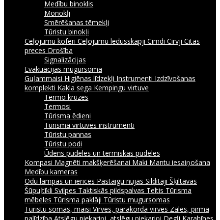
Medību binoklis
Monokļi
Smērēšanas tēmekļi
Tūristu binokļi
Ceļojumu koferi
Ceļojumu ledusskapji
Cimdi
Cirvji
Citas
preces
Drošība
Signalizācijas
Evakuācijas mugursoma
Guļammaisi
Higiēnas līdzekļi
Instrumenti
Izdzīvošanas
komplekti
Kakla sega
Kempingu virtuve
Termo krūzes
Termosi
Tūrisma ēdieni
Tūrisma virtuves instrumenti
Tūristu pannas
Tūristu podi
Ūdens pudeles un termiskās pudeles
Kompasi
Magnēti makšķerēšanai
Maki
Mantu iesaiņošana
Medību kameras
Odu lampas un ierīces
Pastaigu nūjas
Sildītāji
Šķiltavas
Šūpuļtīkli
Svilpes
Taktiskās pildspalvas
Teltis
Tūrisma
mēbeles
Tūrisma paklāji
Tūristu mugursomas
Tūristu somas, maisi
Virves, parakorda virves
Zāles, pirmā
palīdzība
Atslēgu piekariņi, atslēgu piekariņi
Degļi
Karabīnes