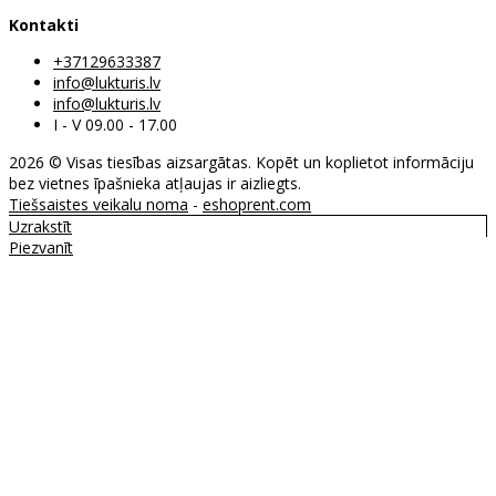
Kontakti
+37129633387
info@lukturis.lv
info@lukturis.lv
I - V 09.00 - 17.00
2026 © Visas tiesības aizsargātas. Kopēt un koplietot informāciju
bez vietnes īpašnieka atļaujas ir aizliegts.
Tiešsaistes veikalu noma
-
eshoprent.com
Uzrakstīt
Piezvanīt