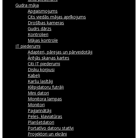
Gudra māja
Apgaismojums
Cits viedās mājas aprīkojums
Drošības kameras
Gudrs dārzs
Kontrolieri
Mājas kontrole
IT piederumi
Adapteri, pārejas un pārveidotāji
Ārējās skaņas kartes
Citi IT piederumi
Disku korpusi
Kabeļi
Karšu lasītāji
Klēpjdatoru futrāļi
Mini datori
Monitora lampas
Monitori
Pagarinātāji
Peles, klaviatūras
Planšetdatori
Portatīvo datoru statīvi
Projektori un ekrāni