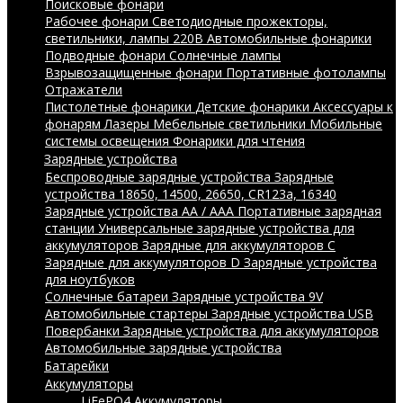
Поисковые фонари
Рабочее фонари
Светодиодные прожекторы,
светильники, лампы 220В
Автомобильные фонарики
Подводные фонари
Солнечные лампы
Взрывозащищенные фонари
Портативные фотолампы
Отражатели
Пистолетные фонарики
Детские фонарики
Аксессуары к
фонарям
Лазеры
Мебельные светильники
Мобильные
системы освещения
Фонарики для чтения
Зарядные устройства
Беспроводные зарядные устройства
Зарядные
устройства 18650, 14500, 26650, CR123a, 16340
Зарядные устройства AA / AAA
Портативные зарядная
станции
Универсальные зарядные устройства для
аккумуляторов
Зарядные для аккумуляторов C
Зарядные для аккумуляторов D
Зарядные устройства
для ноутбуков
Солнечные батареи
Зарядные устройства 9V
Автомобильные стартеры
Зарядные устройства USB
Повербанки
Зарядные устройства для аккумуляторов
Автомобильные зарядные устройства
Батарейки
Аккумуляторы
LiFePO4 Аккумуляторы