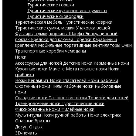
Туристические горшки
Туристические кухонные инструменты
Туристические сковородки
Туристическая мебель
Туристические коврики
Туристические сумки, мешки
Упаковка вещей
Футляры, сумки, корзины
Шарфы
Эвакуационный
рюкзак
Брелоки для ключей
Горелки
Карабины и
крепления
Мобильные портативные вентиляторы
Очки
Транспортные коробки чемоданы
Ножи
Аксессуары для ножей
Детские ножи
Карманные ножи
Кухонные ножи
Мачете
Метательные ножи
Ножи
грибника
Ножи Керамбит
Ножи спасателей
Ножи-бабочки
Охотничьи ножи
Пилы
Рабочие ножи
Рыболовные
ножи
Складные ножи
Тактические ножи
Точилки для ножей
Тренировочные ножи
Туристические ножи
Фиксированные ножи
Филейные ножи
Мультитулы
Ножи ручной работы
Ножи электрика
Опасные бритвы
Досуг, Отдых
3D-печать