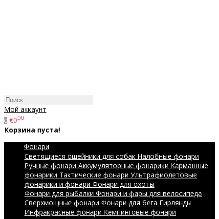
Мой аккаунт
00
€0
0
Корзина пуста!
Фонари
Светящиеся ошейники для собак
Налобные фонари
Ручные фонари
Аккумуляторные фонарики
Карманные
фонарики
Тактические фонари
Ультрафиолетовые
фонарики и фонари
Фонари для охоты
Фонари для рыбалки
Фонари и фары для велосипеда
Сверхмощные фонари
Фонари для бега
Гирлянды
Инфракрасные фонари
Кемпинговые фонари