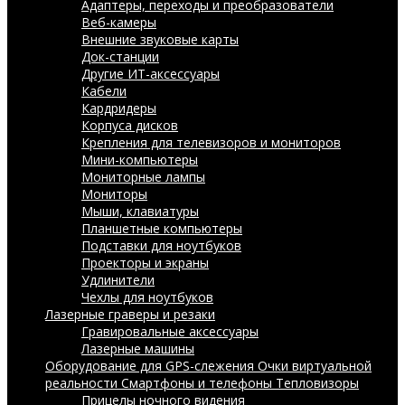
Адаптеры, переходы и преобразователи
Веб-камеры
Внешние звуковые карты
Док-станции
Другие ИТ-аксессуары
Кабели
Кардридеры
Корпуса дисков
Крепления для телевизоров и мониторов
Мини-компьютеры
Мониторные лампы
Мониторы
Мыши, клавиатуры
Планшетные компьютеры
Подставки для ноутбуков
Проекторы и экраны
Удлинители
Чехлы для ноутбуков
Лазерные граверы и резаки
Гравировальные аксессуары
Лазерные машины
Оборудование для GPS-слежения
Очки виртуальной
реальности
Смартфоны и телефоны
Тепловизоры
Прицелы ночного видения