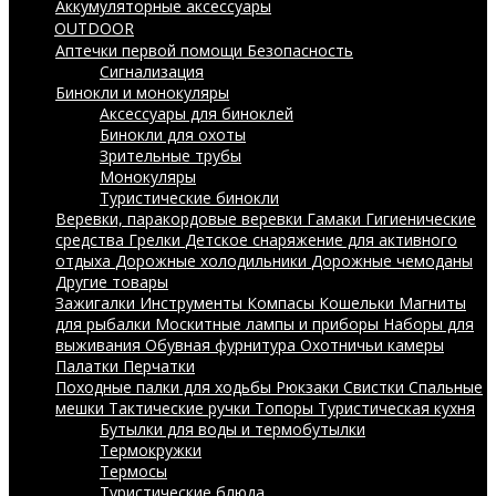
Аккумуляторные аксессуары
OUTDOOR
Аптечки первой помощи
Безопасность
Сигнализация
Бинокли и монокуляры
Аксессуары для биноклей
Бинокли для охоты
Зрительные трубы
Монокуляры
Туристические бинокли
Веревки, паракордовые веревки
Гамаки
Гигиенические
средства
Грелки
Детское снаряжение для активного
отдыха
Дорожные холодильники
Дорожные чемоданы
Другие товары
Зажигалки
Инструменты
Компасы
Кошельки
Магниты
для рыбалки
Москитные лампы и приборы
Наборы для
выживания
Обувная фурнитура
Охотничьи камеры
Палатки
Перчатки
Походные палки для ходьбы
Рюкзаки
Свистки
Спальные
мешки
Тактические ручки
Топоры
Туристическая кухня
Бутылки для воды и термобутылки
Термокружки
Термосы
Туристические блюда