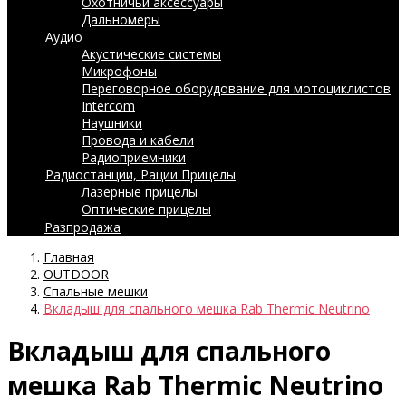
Охотничьи аксессуары
Дальномеры
Аудио
Акустические системы
Микрофоны
Переговорное оборудование для мотоциклистов
Intercom
Наушники
Провода и кабели
Радиоприемники
Радиостанции, Рации
Прицелы
Лазерные прицелы
Оптические прицелы
Разпродажа
Главная
OUTDOOR
Спальные мешки
Вкладыш для спального мешка Rab Thermic Neutrino
Вкладыш для спального
мешка Rab Thermic Neutrino