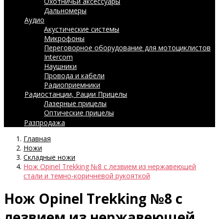
Охотничьи аксессуары
Дальномеры
Аудио
Акустические системы
Микрофоны
Переговорное оборудование для мотоциклистов
Intercom
Наушники
Провода и кабели
Радиоприемники
Радиостанции, Рации
Прицелы
Лазерные прицелы
Оптические прицелы
Разпродажа
Главная
Ножи
Складные ножи
Нож Opinel Trekking №8 с лезвием из нержавеющей
стали и темно-коричневой рукояткой
Нож Opinel Trekking №8 с
лезвием из нержавеющей