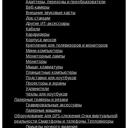
Адаптеры, переходы и преобразователи
Веб-камеры
Внешние звуковые карты
Док-станции
Другие ИТ-аксессуары
Кабели
Кардридеры
Корпуса дисков
Крепления для телевизоров и мониторов
Мини-компьютеры
Мониторные лампы
Мониторы
Мыши, клавиатуры
Планшетные компьютеры
Подставки для ноутбуков
Проекторы и экраны
Удлинители
Чехлы для ноутбуков
Лазерные граверы и резаки
Гравировальные аксессуары
Лазерные машины
Оборудование для GPS-слежения
Очки виртуальной
реальности
Смартфоны и телефоны
Тепловизоры
Прицелы ночного видения