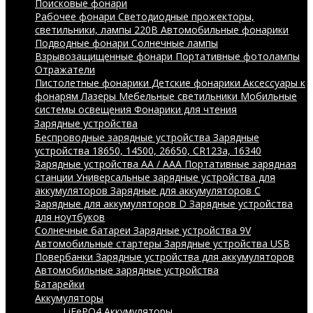
Поисковые фонари
Рабочее фонари
Светодиодные прожекторы,
светильники, лампы 220В
Автомобильные фонарики
Подводные фонари
Солнечные лампы
Взрывозащищенные фонари
Портативные фотолампы
Отражатели
Пистолетные фонарики
Детские фонарики
Аксессуары к
фонарям
Лазеры
Мебельные светильники
Мобильные
системы освещения
Фонарики для чтения
Зарядные устройства
Беспроводные зарядные устройства
Зарядные
устройства 18650, 14500, 26650, CR123a, 16340
Зарядные устройства AA / AAA
Портативные зарядная
станции
Универсальные зарядные устройства для
аккумуляторов
Зарядные для аккумуляторов C
Зарядные для аккумуляторов D
Зарядные устройства
для ноутбуков
Солнечные батареи
Зарядные устройства 9V
Автомобильные стартеры
Зарядные устройства USB
Повербанки
Зарядные устройства для аккумуляторов
Автомобильные зарядные устройства
Батарейки
Аккумуляторы
LiFePO4 Аккумуляторы