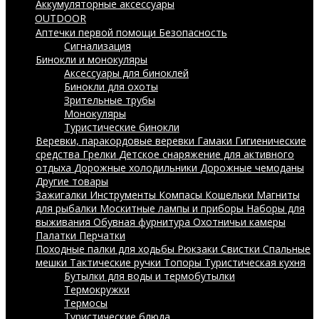
Аккумуляторные аксессуары
OUTDOOR
Аптечки первой помощи
Безопасность
Сигнализация
Бинокли и монокуляры
Аксессуары для биноклей
Бинокли для охоты
Зрительные трубы
Монокуляры
Туристические бинокли
Веревки, паракордовые веревки
Гамаки
Гигиенические
средства
Грелки
Детское снаряжение для активного
отдыха
Дорожные холодильники
Дорожные чемоданы
Другие товары
Зажигалки
Инструменты
Компасы
Кошельки
Магниты
для рыбалки
Москитные лампы и приборы
Наборы для
выживания
Обувная фурнитура
Охотничьи камеры
Палатки
Перчатки
Походные палки для ходьбы
Рюкзаки
Свистки
Спальные
мешки
Тактические ручки
Топоры
Туристическая кухня
Бутылки для воды и термобутылки
Термокружки
Термосы
Туристические блюда