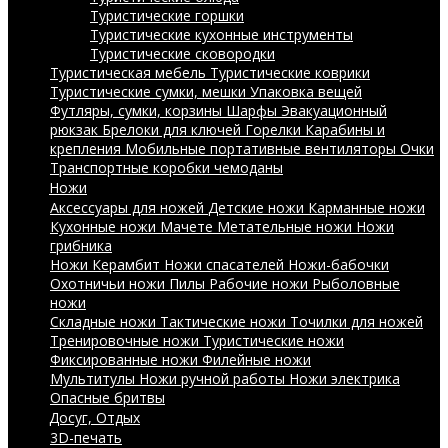
Туристические горшки
Туристические кухонные инструменты
Туристические сковородки
Туристическая мебель
Туристические коврики
Туристические сумки, мешки
Упаковка вещей
Футляры, сумки, корзины
Шарфы
Эвакуационный
рюкзак
Брелоки для ключей
Горелки
Карабины и
крепления
Мобильные портативные вентиляторы
Очки
Транспортные коробки чемоданы
Ножи
Аксессуары для ножей
Детские ножи
Карманные ножи
Кухонные ножи
Мачете
Метательные ножи
Ножи
грибника
Ножи Керамбит
Ножи спасателей
Ножи-бабочки
Охотничьи ножи
Пилы
Рабочие ножи
Рыболовные
ножи
Складные ножи
Тактические ножи
Точилки для ножей
Тренировочные ножи
Туристические ножи
Фиксированные ножи
Филейные ножи
Мультитулы
Ножи ручной работы
Ножи электрика
Опасные бритвы
Досуг, Отдых
3D-печать