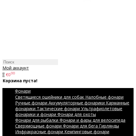
Мой аккаунт
00
€0
0
Корзина пуста!
Фонари
Светящиеся ошейники для собак
Налобные фонари
Ручные фонари
Аккумуляторные фонарики
Карманные
фонарики
Тактические фонари
Ультрафиолетовые
фонарики и фонари
Фонари для охоты
Фонари для рыбалки
Фонари и фары для велосипеда
Сверхмощные фонари
Фонари для бега
Гирлянды
Инфракрасные фонари
Кемпинговые фонари