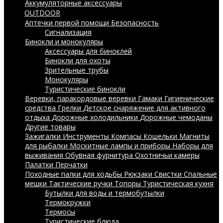
Аккумуляторные аксессуары
OUTDOOR
Аптечки первой помощи
Безопасность
Сигнализация
Бинокли и монокуляры
Аксессуары для биноклей
Бинокли для охоты
Зрительные трубы
Монокуляры
Туристические бинокли
Веревки, паракордовые веревки
Гамаки
Гигиенические
средства
Грелки
Детское снаряжение для активного
отдыха
Дорожные холодильники
Дорожные чемоданы
Другие товары
Зажигалки
Инструменты
Компасы
Кошельки
Магниты
для рыбалки
Москитные лампы и приборы
Наборы для
выживания
Обувная фурнитура
Охотничьи камеры
Палатки
Перчатки
Походные палки для ходьбы
Рюкзаки
Свистки
Спальные
мешки
Тактические ручки
Топоры
Туристическая кухня
Бутылки для воды и термобутылки
Термокружки
Термосы
Туристические блюда