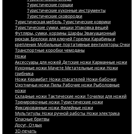
Туристические горшки
Туристические кухонные инструменты
Туристические сковородки
Туристическая мебель
Туристические коврики
Туристические сумки, мешки
Упаковка вещей
Футляры, сумки, корзины
Шарфы
Эвакуационный
рюкзак
Брелоки для ключей
Горелки
Карабины и
крепления
Мобильные портативные вентиляторы
Очки
Транспортные коробки чемоданы
Ножи
Аксессуары для ножей
Детские ножи
Карманные ножи
Кухонные ножи
Мачете
Метательные ножи
Ножи
грибника
Ножи Керамбит
Ножи спасателей
Ножи-бабочки
Охотничьи ножи
Пилы
Рабочие ножи
Рыболовные
ножи
Складные ножи
Тактические ножи
Точилки для ножей
Тренировочные ножи
Туристические ножи
Фиксированные ножи
Филейные ножи
Мультитулы
Ножи ручной работы
Ножи электрика
Опасные бритвы
Досуг, Отдых
3D-печать