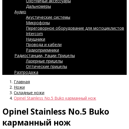
Охотничьи аксессуары
Дальномеры
Аудио
Акустические системы
Микрофоны
Переговорное оборудование для мотоциклистов
Intercom
Наушники
Провода и кабели
Радиоприемники
Радиостанции, Рации
Прицелы
Лазерные прицелы
Оптические прицелы
Разпродажа
Главная
Ножи
Складные ножи
Opinel Stainless No.5 Buko карманный нож
Opinel Stainless No.5 Buko
карманный нож