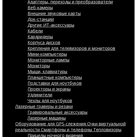
Адаптеры, переходы и преобразователи
Веб-камеры
Внешние звуковые карты
Док-станции
Другие ИТ-аксессуары
Кабели
Кардридеры
Корпуса дисков
Крепления для телевизоров и мониторов
Мини-компьютеры
Мониторные лампы
Мониторы
Мыши, клавиатуры
Планшетные компьютеры
Подставки для ноутбуков
Проекторы и экраны
Удлинители
Чехлы для ноутбуков
Лазерные граверы и резаки
Гравировальные аксессуары
Лазерные машины
Оборудование для GPS-слежения
Очки виртуальной
реальности
Смартфоны и телефоны
Тепловизоры
Прицелы ночного видения