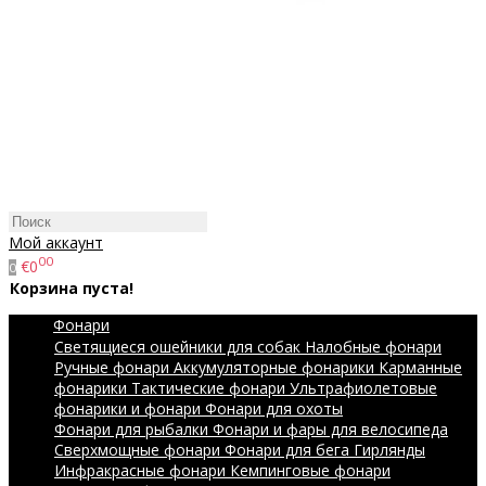
Мой аккаунт
00
€0
0
Корзина пуста!
Фонари
Светящиеся ошейники для собак
Налобные фонари
Ручные фонари
Аккумуляторные фонарики
Карманные
фонарики
Тактические фонари
Ультрафиолетовые
фонарики и фонари
Фонари для охоты
Фонари для рыбалки
Фонари и фары для велосипеда
Сверхмощные фонари
Фонари для бега
Гирлянды
Инфракрасные фонари
Кемпинговые фонари