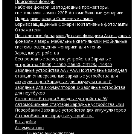
Поисковые фонари
Рабочее фонари
Светодиодные прожекторы,
светильники, лампы 220В
Автомобильные фонарики
Подводные фонари
Солнечные лампы
Взрывозащищенные фонари
Портативные фотолампы
Отражатели
Пистолетные фонарики
Детские фонарики
Аксессуары к
фонарям
Лазеры
Мебельные светильники
Мобильные
системы освещения
Фонарики для чтения
Зарядные устройства
Беспроводные зарядные устройства
Зарядные
устройства 18650, 14500, 26650, CR123a, 16340
Зарядные устройства AA / AAA
Портативные зарядная
станции
Универсальные зарядные устройства для
аккумуляторов
Зарядные для аккумуляторов C
Зарядные для аккумуляторов D
Зарядные устройства
для ноутбуков
Солнечные батареи
Зарядные устройства 9V
Автомобильные стартеры
Зарядные устройства USB
Повербанки
Зарядные устройства для аккумуляторов
Автомобильные зарядные устройства
Батарейки
Аккумуляторы
LiFePO4 Аккумуляторы