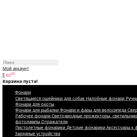
Мой аккаунт
00
€0
0
Корзина пуста!
Фонари
Светящиеся ошейники для собак
Налобные фонари
Ручн
Фонари для охоты
Фонари для рыбалки
Фонари и фары для велосипеда
Све
Рабочее фонари
Светодиодные прожекторы, светильник
фотолампы
Отражатели
Пистолетные фонарики
Детские фонарики
Аксессуары к
Зарядные устройства