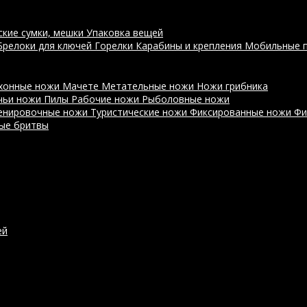
ские сумки, мешки
Упаковка вещей
Брелоки для ключей
Горелки
Карабины и крепления
Мобильные 
хонные ножи
Мачете
Метательные ножи
Ножи грибника
чьи ножи
Пилы
Рабочие ножи
Рыболовные ножи
енировочные ножи
Туристические ножи
Фиксированные ножи
Фи
ые бритвы
ей