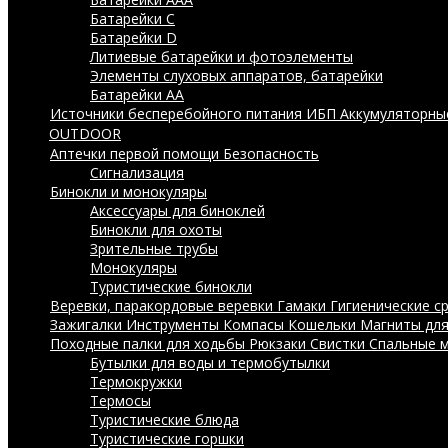
Батарейки C
Батарейки D
Литиевые батарейки и фотоэлементы
Элементы слуховых аппаратов, батарейки
Батарейки AA
Источники бесперебойного питания ИБП
Аккумуляторны
OUTDOOR
Аптечки первой помощи
Безопасность
Сигнализация
Бинокли и монокуляры
Аксессуары для биноклей
Бинокли для охоты
Зрительные трубы
Монокуляры
Туристические бинокли
Веревки, паракордовые веревки
Гамаки
Гигиенические с
Зажигалки
Инструменты
Компасы
Кошельки
Магниты дл
Походные палки для ходьбы
Рюкзаки
Свистки
Спальные 
Бутылки для воды и термобутылки
Термокружки
Термосы
Туристические блюда
Туристические горшки