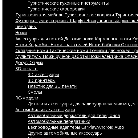
Туристические кухонные инструменты
Туристические сковородки
Туристическая мебель
Туристические коврики
Туристиче
Футляры, сумки, корзины
Шарфы
Эвакуационный рюкзак
чемоданы
Ножи
Аксессуары для ножей
Детские ножи
Карманные ножи
Ку
Ножи Керамбит
Ножи спасателей
Ножи-бабочки
Охотни
Складные ножи
Тактические ножи
Точилки для ножей
Тр
Мультитулы
Ножи ручной работы
Ножи электрика
Опасн
Досуг, Отдых
3D-печать
3D-аксессуары
3D-принтеры
Пластик для 3D печати
Смолы
RC-модели
Детали и аксессуары для радиоуправляемых модел
Автомобильные аксессуары
Автомобильные держатели для телефонов
Автомобильные передатчики
Беспроводные адаптеры CarPlay/Android Auto
Другие автомобильные аксессуары