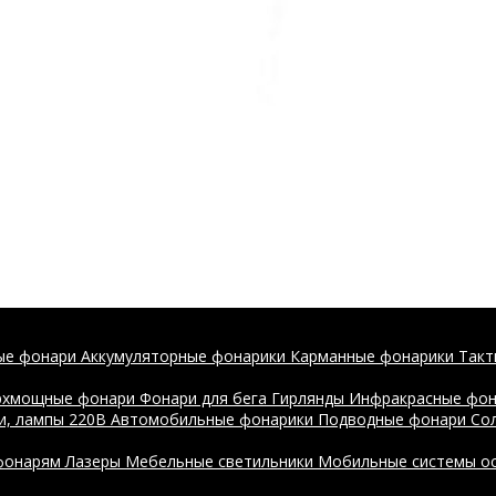
ые фонари
Аккумуляторные фонарики
Карманные фонарики
Такт
рхмощные фонари
Фонари для бега
Гирлянды
Инфракрасные фо
и, лампы 220В
Автомобильные фонарики
Подводные фонари
Со
 фонарям
Лазеры
Мебельные светильники
Мобильные системы о