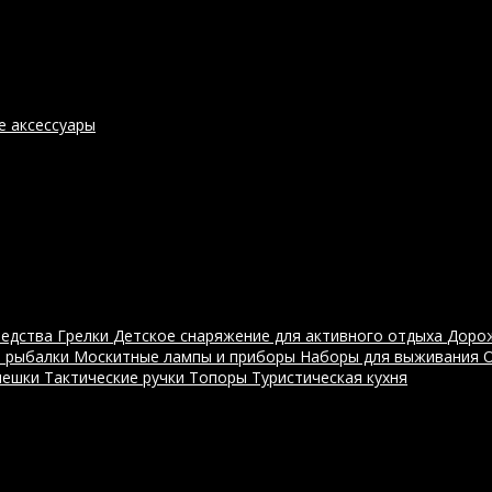
е аксессуары
редства
Грелки
Детское снаряжение для активного отдыха
Доро
я рыбалки
Москитные лампы и приборы
Наборы для выживания
мешки
Тактические ручки
Топоры
Туристическая кухня