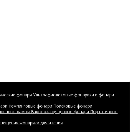
ические фонари
Ультрафиолетовые фонарики и фонари
нари
Кемпинговые фонари
Поисковые фонари
лнечные лампы
Взрывозащищенные фонари
Портативные
свещения
Фонарики для чтения