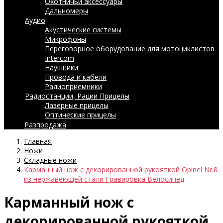
Охотничьи аксессуары
Дальномеры
Аудио
Акустические системы
Микрофоны
Переговорное оборудование для мотоциклистов
Intercom
Наушники
Провода и кабели
Радиоприемники
Радиостанции, Рации
Прицелы
Лазерные прицелы
Оптические прицелы
Разпродажа
Главная
Ножи
Складные ножи
Карманный нож с декорированной рукояткой Opinel Nr.8
из нержавеющей стали Гравировка Велосипед
Карманный нож с
декорированной рукояткой