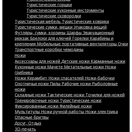
Туристические горшки
Туристические кухонные инструменты
Туристические сковородки
Туристическая мебель
Туристические коврики
Туристические сумки, мешки
Упаковка вещей
Футляры, сумки, корзины
Шарфы
Эвакуационный
рюкзак
Брелоки для ключей
Горелки
Карабины и
крепления
Мобильные портативные вентиляторы
Очки
Транспортные коробки чемоданы
Ножи
Аксессуары для ножей
Детские ножи
Карманные ножи
Кухонные ножи
Мачете
Метательные ножи
Ножи
грибника
Ножи Керамбит
Ножи спасателей
Ножи-бабочки
Охотничьи ножи
Пилы
Рабочие ножи
Рыболовные
ножи
Складные ножи
Тактические ножи
Точилки для ножей
Тренировочные ножи
Туристические ножи
Фиксированные ножи
Филейные ножи
Мультитулы
Ножи ручной работы
Ножи электрика
Опасные бритвы
Досуг, Отдых
3D-печать