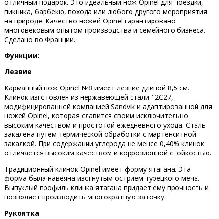
отличный подарок. Это идеальный нож Opinel для поездки,
пикника, барбекю, похода или любого другого мероприятия
на природе. Качество ножей Opinel гарантировано
многовековым опытом производства и семейного бизнеса.
Сделано во Франции.
Функции:
Лезвие
Карманный нож Opinel №8 имеет лезвие длиной 8,5 см.
Клинок изготовлен из нержавеющей стали 12C27,
модифицированной компанией Sandvik и адаптированной для
ножей Opinel, которая славится своим исключительно
высоким качеством и простотой ежедневного ухода. Сталь
закалена путем термической обработки с мартенситной
закалкой. При содержании углерода не менее 0,40% клинок
отличается высоким качеством и коррозионной стойкостью.
Традиционный клинок Opinel имеет форму ятагана. Эта
форма была навеяна изогнутым острием турецкого меча.
Выпуклый профиль клинка ятагана придает ему прочность и
позволяет производить многократную заточку.
Рукоятка