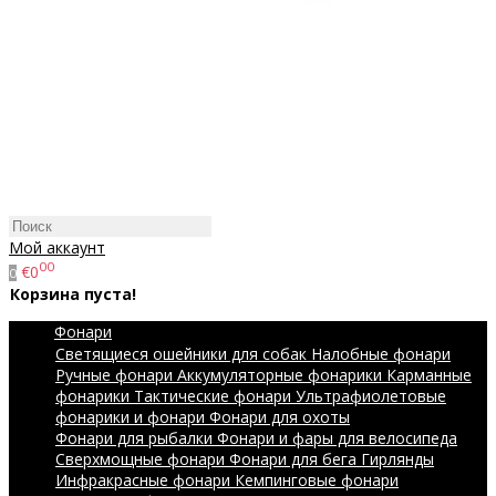
Мой аккаунт
00
€0
0
Корзина пуста!
Фонари
Светящиеся ошейники для собак
Налобные фонари
Ручные фонари
Аккумуляторные фонарики
Карманные
фонарики
Тактические фонари
Ультрафиолетовые
фонарики и фонари
Фонари для охоты
Фонари для рыбалки
Фонари и фары для велосипеда
Сверхмощные фонари
Фонари для бега
Гирлянды
Инфракрасные фонари
Кемпинговые фонари