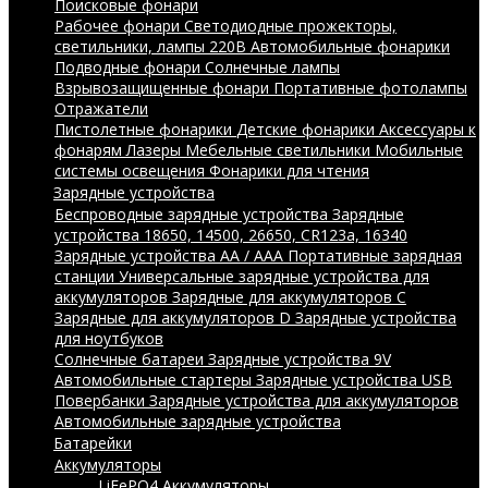
Поисковые фонари
Рабочее фонари
Светодиодные прожекторы,
светильники, лампы 220В
Автомобильные фонарики
Подводные фонари
Солнечные лампы
Взрывозащищенные фонари
Портативные фотолампы
Отражатели
Пистолетные фонарики
Детские фонарики
Аксессуары к
фонарям
Лазеры
Мебельные светильники
Мобильные
системы освещения
Фонарики для чтения
Зарядные устройства
Беспроводные зарядные устройства
Зарядные
устройства 18650, 14500, 26650, CR123a, 16340
Зарядные устройства AA / AAA
Портативные зарядная
станции
Универсальные зарядные устройства для
аккумуляторов
Зарядные для аккумуляторов C
Зарядные для аккумуляторов D
Зарядные устройства
для ноутбуков
Солнечные батареи
Зарядные устройства 9V
Автомобильные стартеры
Зарядные устройства USB
Повербанки
Зарядные устройства для аккумуляторов
Автомобильные зарядные устройства
Батарейки
Аккумуляторы
LiFePO4 Аккумуляторы