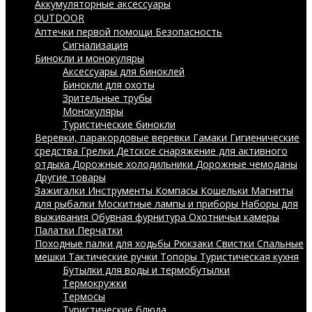
Аккумуляторные аксессуары
OUTDOOR
Аптечки первой помощи
Безопасность
Сигнализация
Бинокли и монокуляры
Аксессуары для биноклей
Бинокли для охоты
Зрительные трубы
Монокуляры
Туристические бинокли
Веревки, паракордовые веревки
Гамаки
Гигиенические
средства
Грелки
Детское снаряжение для активного
отдыха
Дорожные холодильники
Дорожные чемоданы
Другие товары
Зажигалки
Инструменты
Компасы
Кошельки
Магниты
для рыбалки
Москитные лампы и приборы
Наборы для
выживания
Обувная фурнитура
Охотничьи камеры
Палатки
Перчатки
Походные палки для ходьбы
Рюкзаки
Свистки
Спальные
мешки
Тактические ручки
Топоры
Туристическая кухня
Бутылки для воды и термобутылки
Термокружки
Термосы
Туристические блюда