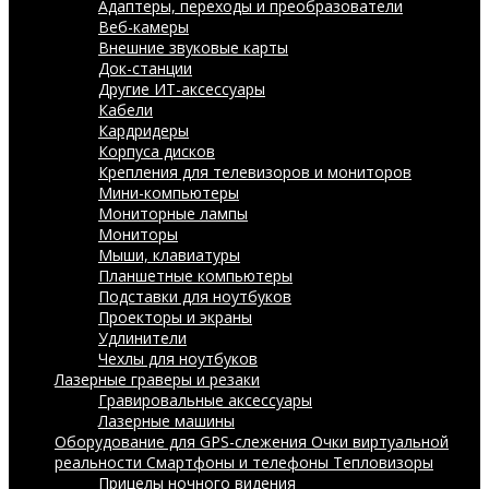
Адаптеры, переходы и преобразователи
Веб-камеры
Внешние звуковые карты
Док-станции
Другие ИТ-аксессуары
Кабели
Кардридеры
Корпуса дисков
Крепления для телевизоров и мониторов
Мини-компьютеры
Мониторные лампы
Мониторы
Мыши, клавиатуры
Планшетные компьютеры
Подставки для ноутбуков
Проекторы и экраны
Удлинители
Чехлы для ноутбуков
Лазерные граверы и резаки
Гравировальные аксессуары
Лазерные машины
Оборудование для GPS-слежения
Очки виртуальной
реальности
Смартфоны и телефоны
Тепловизоры
Прицелы ночного видения