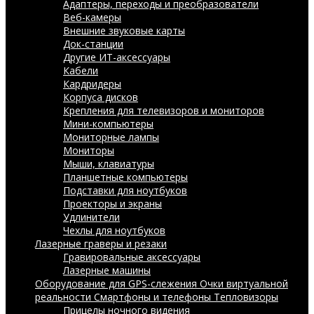
Адаптеры, переходы и преобразователи
Веб-камеры
Внешние звуковые карты
Док-станции
Другие ИТ-аксессуары
Кабели
Кардридеры
Корпуса дисков
Крепления для телевизоров и мониторов
Мини-компьютеры
Мониторные лампы
Мониторы
Мыши, клавиатуры
Планшетные компьютеры
Подставки для ноутбуков
Проекторы и экраны
Удлинители
Чехлы для ноутбуков
Лазерные граверы и резаки
Гравировальные аксессуары
Лазерные машины
Оборудование для GPS-слежения
Очки виртуальной
реальности
Смартфоны и телефоны
Тепловизоры
Прицелы ночного видения