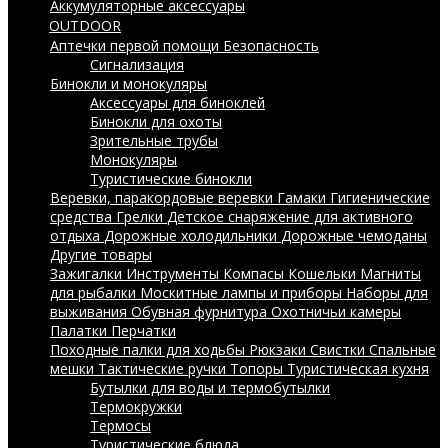
Аккумуляторные аксессуары
OUTDOOR
Аптечки первой помощи
Безопасность
Сигнализация
Бинокли и монокуляры
Аксессуары для биноклей
Бинокли для охоты
Зрительные трубы
Монокуляры
Туристические бинокли
Веревки, паракордовые веревки
Гамаки
Гигиенические
средства
Грелки
Детское снаряжение для активного
отдыха
Дорожные холодильники
Дорожные чемоданы
Другие товары
Зажигалки
Инструменты
Компасы
Кошельки
Магниты
для рыбалки
Москитные лампы и приборы
Наборы для
выживания
Обувная фурнитура
Охотничьи камеры
Палатки
Перчатки
Походные палки для ходьбы
Рюкзаки
Свистки
Спальные
мешки
Тактические ручки
Топоры
Туристическая кухня
Бутылки для воды и термобутылки
Термокружки
Термосы
Туристические блюда