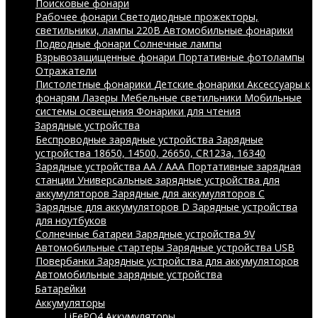
Поисковые фонари
Рабочее фонари
Светодиодные прожекторы,
светильники, лампы 220В
Автомобильные фонарики
Подводные фонари
Солнечные лампы
Взрывозащищенные фонари
Портативные фотолампы
Отражатели
Пистолетные фонарики
Детские фонарики
Аксессуары к
фонарям
Лазеры
Мебельные светильники
Мобильные
системы освещения
Фонарики для чтения
Зарядные устройства
Беспроводные зарядные устройства
Зарядные
устройства 18650, 14500, 26650, CR123a, 16340
Зарядные устройства AA / AAA
Портативные зарядная
станции
Универсальные зарядные устройства для
аккумуляторов
Зарядные для аккумуляторов C
Зарядные для аккумуляторов D
Зарядные устройства
для ноутбуков
Солнечные батареи
Зарядные устройства 9V
Автомобильные стартеры
Зарядные устройства USB
Повербанки
Зарядные устройства для аккумуляторов
Автомобильные зарядные устройства
Батарейки
Аккумуляторы
LiFePO4 Аккумуляторы