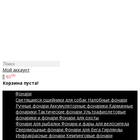
Мой аккаунт
00
€0
0
Корзина пуста!
Фонари
Светящиеся ошейники для собак
Налобные фонари
Ручные фонари
Аккумуляторные фонарики
Карманные
фонарики
Тактические фонари
Ультрафиолетовые
фонарики и фонари
Фонари для охоты
Фонари для рыбалки
Фонари и фары для велосипеда
Сверхмощные фонари
Фонари для бега
Гирлянды
Инфракрасные фонари
Кемпинговые фонари