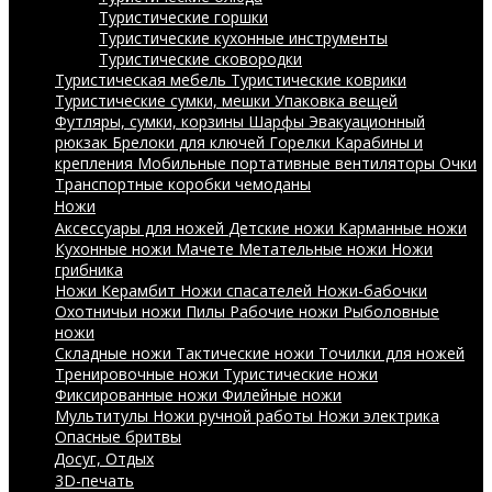
Туристические горшки
Туристические кухонные инструменты
Туристические сковородки
Туристическая мебель
Туристические коврики
Туристические сумки, мешки
Упаковка вещей
Футляры, сумки, корзины
Шарфы
Эвакуационный
рюкзак
Брелоки для ключей
Горелки
Карабины и
крепления
Мобильные портативные вентиляторы
Очки
Транспортные коробки чемоданы
Ножи
Аксессуары для ножей
Детские ножи
Карманные ножи
Кухонные ножи
Мачете
Метательные ножи
Ножи
грибника
Ножи Керамбит
Ножи спасателей
Ножи-бабочки
Охотничьи ножи
Пилы
Рабочие ножи
Рыболовные
ножи
Складные ножи
Тактические ножи
Точилки для ножей
Тренировочные ножи
Туристические ножи
Фиксированные ножи
Филейные ножи
Мультитулы
Ножи ручной работы
Ножи электрика
Опасные бритвы
Досуг, Отдых
3D-печать