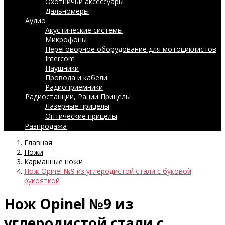
Охотничьи аксессуары
Дальномеры
Аудио
Акустические системы
Микрофоны
Переговорное оборудование для мотоциклистов
Intercom
Наушники
Провода и кабели
Радиоприемники
Радиостанции, Рации
Прицелы
Лазерные прицелы
Оптические прицелы
Разпродажа
Главная
Ножи
Карманные ножи
Нож Opinel №9 из углеродистой стали с буковой
рукояткой
Нож Opinel №9 из
углеродистой стали с