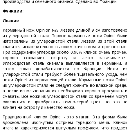
производства и семейного бизнеса. Сделано во Франции.
Функции:
Лезвие
Карманный нож Opinion №9. Лезвие длиной 9 см изготовлено
из углеродистой стали. Первые карманные ножи Opinel были
изготовлены из углеродистой стали. Лезвия из этой стали
славятся исключительно высоким качеством и прочностью.
При содержании углерода около 0,90% клинок очень прочен,
хорошо сохраняет остроту и легко затачивается.
Углеродистая сталь сначала выплавляется в Германии, а
затем сплав дорабатывается во Франции. Ножи из
углеродистой стали требуют более тщательного ухода, чем
ножи Opinel из нержавеющей стали. Карманные ножи Opinel
из углеродистой стали не следует хранить во влажной среде,
а после использования их необходимо хорошо просушить и
смазать. Все ножи из углеродистой стали со временем могут
окисляться и приобретать темно-серый цвет, но это не
влияет на остроту и качество ножа.
Традиционный клинок Opinel - это ятаган. Эта форма была
вдохновлена изогнутым острием турецкого меча. Клинок
ятагана характеризуется выпуклым профилем, что придает