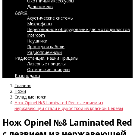
Охотничьи аксессуары
Дальномеры
Аудио
Акустические системы
Микрофоны
Переговорное оборудование для мотоциклистов
Intercom
Наушники
Провода и кабели
Радиоприемники
Радиостанции, Рации
Прицелы
Лазерные прицелы
Оптические прицелы
Разпродажа
Главная
Ножи
Складные ножи
Нож Opinel №8 Laminated Red с лезвием из
нержавеющей стали и рукояткой из красной березы
Нож Opinel №8 Laminated Red
с лезвием из нержавеющей