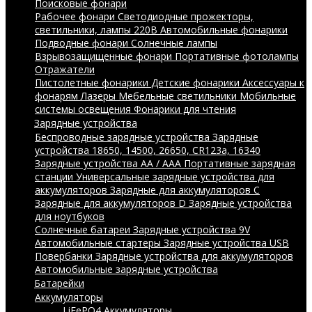
Поисковые фонари
Рабочее фонари
Светодиодные прожекторы,
светильники, лампы 220В
Автомобильные фонарики
Подводные фонари
Солнечные лампы
Взрывозащищенные фонари
Портативные фотолампы
Отражатели
Пистолетные фонарики
Детские фонарики
Аксессуары к
фонарям
Лазеры
Мебельные светильники
Мобильные
системы освещения
Фонарики для чтения
Зарядные устройства
Беспроводные зарядные устройства
Зарядные
устройства 18650, 14500, 26650, CR123a, 16340
Зарядные устройства AA / AAA
Портативные зарядная
станции
Универсальные зарядные устройства для
аккумуляторов
Зарядные для аккумуляторов C
Зарядные для аккумуляторов D
Зарядные устройства
для ноутбуков
Солнечные батареи
Зарядные устройства 9V
Автомобильные стартеры
Зарядные устройства USB
Повербанки
Зарядные устройства для аккумуляторов
Автомобильные зарядные устройства
Батарейки
Аккумуляторы
LiFePO4 Аккумуляторы