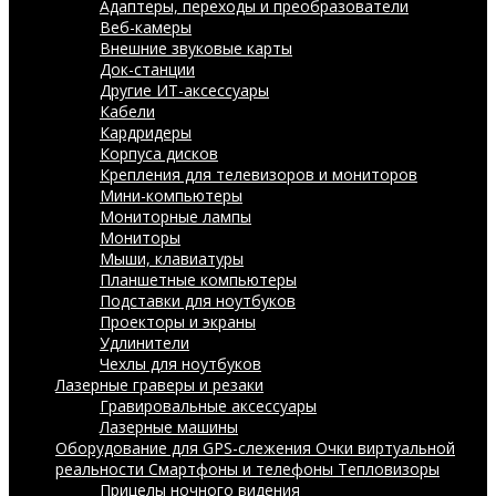
Адаптеры, переходы и преобразователи
Веб-камеры
Внешние звуковые карты
Док-станции
Другие ИТ-аксессуары
Кабели
Кардридеры
Корпуса дисков
Крепления для телевизоров и мониторов
Мини-компьютеры
Мониторные лампы
Мониторы
Мыши, клавиатуры
Планшетные компьютеры
Подставки для ноутбуков
Проекторы и экраны
Удлинители
Чехлы для ноутбуков
Лазерные граверы и резаки
Гравировальные аксессуары
Лазерные машины
Оборудование для GPS-слежения
Очки виртуальной
реальности
Смартфоны и телефоны
Тепловизоры
Прицелы ночного видения