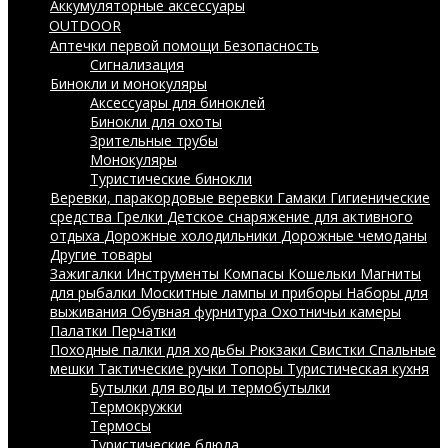
Аккумуляторные аксессуары
OUTDOOR
Аптечки первой помощи
Безопасность
Сигнализация
Бинокли и монокуляры
Аксессуары для биноклей
Бинокли для охоты
Зрительные трубы
Монокуляры
Туристические бинокли
Веревки, паракордовые веревки
Гамаки
Гигиенические
средства
Грелки
Детское снаряжение для активного
отдыха
Дорожные холодильники
Дорожные чемоданы
Другие товары
Зажигалки
Инструменты
Компасы
Кошельки
Магниты
для рыбалки
Москитные лампы и приборы
Наборы для
выживания
Обувная фурнитура
Охотничьи камеры
Палатки
Перчатки
Походные палки для ходьбы
Рюкзаки
Свистки
Спальные
мешки
Тактические ручки
Топоры
Туристическая кухня
Бутылки для воды и термобутылки
Термокружки
Термосы
Туристические блюда