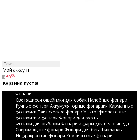
Мой аккаунт
00
€0
0
Корзина пуста!
Фонари
Светящиеся ошейники для собак
Налобные фонари
Ручные фонари
Аккумуляторные фонарики
Карманные
фонарики
Тактические фонари
Ультрафиолетовые
фонарики и фонари
Фонари для охоты
Фонари для рыбалки
Фонари и фары для велосипеда
Сверхмощные фонари
Фонари для бега
Гирлянды
Инфракрасные фонари
Кемпинговые фонари