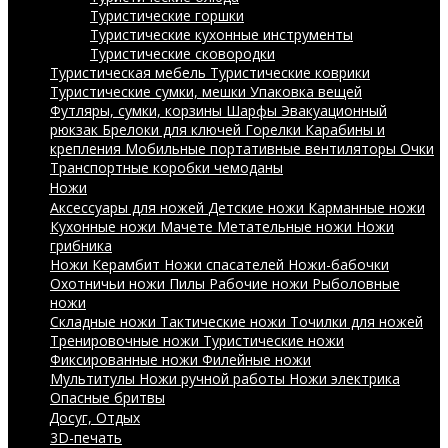
Туристические горшки
Туристические кухонные инструменты
Туристические сковородки
Туристическая мебель
Туристические коврики
Туристические сумки, мешки
Упаковка вещей
Футляры, сумки, корзины
Шарфы
Эвакуационный
рюкзак
Брелоки для ключей
Горелки
Карабины и
крепления
Мобильные портативные вентиляторы
Очки
Транспортные коробки чемоданы
Ножи
Аксессуары для ножей
Детские ножи
Карманные ножи
Кухонные ножи
Мачете
Метательные ножи
Ножи
грибника
Ножи Керамбит
Ножи спасателей
Ножи-бабочки
Охотничьи ножи
Пилы
Рабочие ножи
Рыболовные
ножи
Складные ножи
Тактические ножи
Точилки для ножей
Тренировочные ножи
Туристические ножи
Фиксированные ножи
Филейные ножи
Мультитулы
Ножи ручной работы
Ножи электрика
Опасные бритвы
Досуг, Отдых
3D-печать