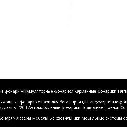
ые фонари
Аккумуляторные фонарики
Карманные фонарики
Такт
рхмощные фонари
Фонари для бега
Гирлянды
Инфракрасные фо
и, лампы 220В
Автомобильные фонарики
Подводные фонари
Со
 фонарям
Лазеры
Мебельные светильники
Мобильные системы о