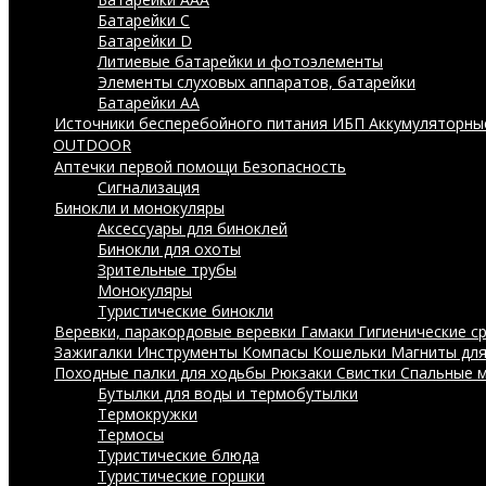
Батарейки C
Батарейки D
Литиевые батарейки и фотоэлементы
Элементы слуховых аппаратов, батарейки
Батарейки AA
Источники бесперебойного питания ИБП
Аккумуляторны
OUTDOOR
Аптечки первой помощи
Безопасность
Сигнализация
Бинокли и монокуляры
Аксессуары для биноклей
Бинокли для охоты
Зрительные трубы
Монокуляры
Туристические бинокли
Веревки, паракордовые веревки
Гамаки
Гигиенические с
Зажигалки
Инструменты
Компасы
Кошельки
Магниты дл
Походные палки для ходьбы
Рюкзаки
Свистки
Спальные 
Бутылки для воды и термобутылки
Термокружки
Термосы
Туристические блюда
Туристические горшки