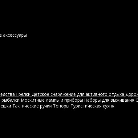
е аксессуары
редства
Грелки
Детское снаряжение для активного отдыха
Доро
я рыбалки
Москитные лампы и приборы
Наборы для выживания
мешки
Тактические ручки
Топоры
Туристическая кухня