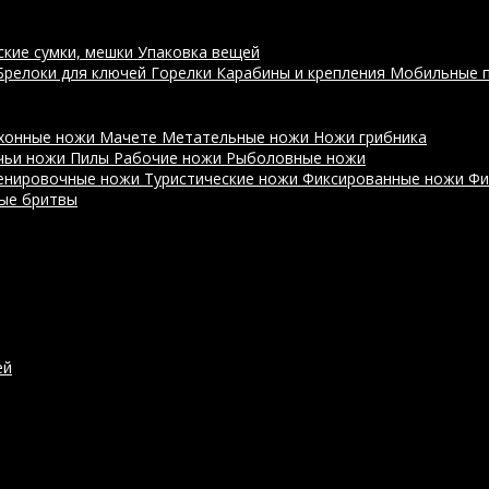
ские сумки, мешки
Упаковка вещей
Брелоки для ключей
Горелки
Карабины и крепления
Мобильные 
хонные ножи
Мачете
Метательные ножи
Ножи грибника
чьи ножи
Пилы
Рабочие ножи
Рыболовные ножи
енировочные ножи
Туристические ножи
Фиксированные ножи
Фи
ые бритвы
ей