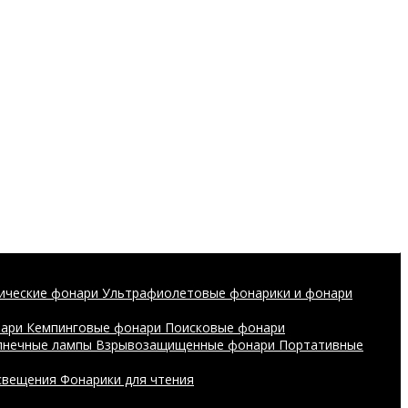
ические фонари
Ультрафиолетовые фонарики и фонари
нари
Кемпинговые фонари
Поисковые фонари
лнечные лампы
Взрывозащищенные фонари
Портативные
свещения
Фонарики для чтения