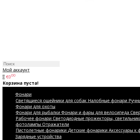
Мой аккаунт
00
€0
0
Корзина пуста!
Фонари
Светящиеся ошейники для собак
Налобные фонари
Ручн
Фонари для охоты
Фонари для рыбалки
Фонари и фары для велосипеда
Све
Рабочее фонари
Светодиодные прожекторы, светильник
фотолампы
Отражатели
Пистолетные фонарики
Детские фонарики
Аксессуары к
Зарядные устройства