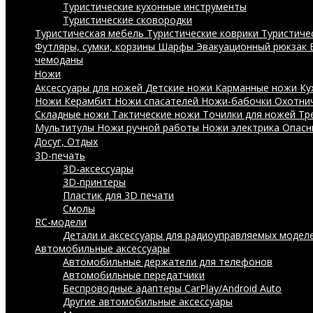
Туристические кухонные инструменты
Туристические сковородки
Туристическая мебель
Туристические коврики
Туристиче
Футляры, сумки, корзины
Шарфы
Эвакуационный рюкзак
чемоданы
Ножи
Аксессуары для ножей
Детские ножи
Карманные ножи
Ку
Ножи Керамбит
Ножи спасателей
Ножи-бабочки
Охотни
Складные ножи
Тактические ножи
Точилки для ножей
Тр
Мультитулы
Ножи ручной работы
Ножи электрика
Опасн
Досуг, Отдых
3D-печать
3D-аксессуары
3D-принтеры
Пластик для 3D печати
Смолы
RC-модели
Детали и аксессуары для радиоуправляемых модел
Автомобильные аксессуары
Автомобильные держатели для телефонов
Автомобильные передатчики
Беспроводные адаптеры CarPlay/Android Auto
Другие автомобильные аксессуары