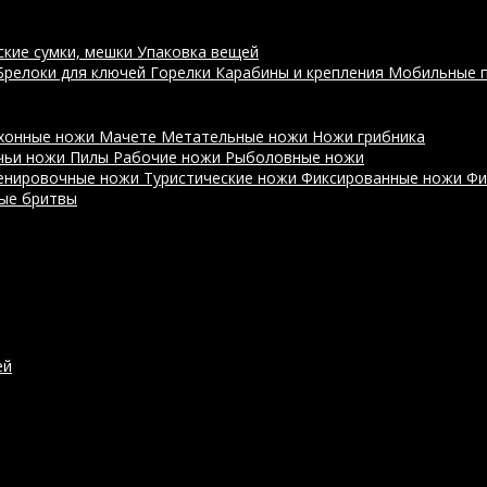
ские сумки, мешки
Упаковка вещей
Брелоки для ключей
Горелки
Карабины и крепления
Мобильные 
хонные ножи
Мачете
Метательные ножи
Ножи грибника
чьи ножи
Пилы
Рабочие ножи
Рыболовные ножи
енировочные ножи
Туристические ножи
Фиксированные ножи
Фи
ые бритвы
ей