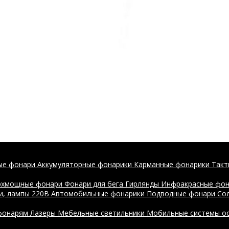
ые фонари
Аккумуляторные фонарики
Карманные фонарики
Такт
рхмощные фонари
Фонари для бега
Гирлянды
Инфракрасные фо
и, лампы 220В
Автомобильные фонарики
Подводные фонари
Со
 фонарям
Лазеры
Мебельные светильники
Мобильные системы о