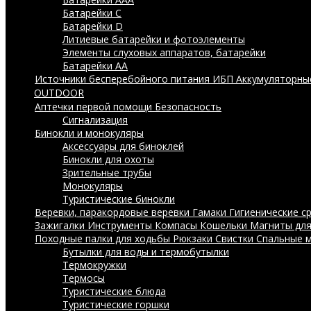
Батарейки C
Батарейки D
Литиевые батарейки и фотоэлементы
Элементы слуховых аппаратов, батарейки
Батарейки AA
Источники бесперебойного питания ИБП
Аккумуляторны
OUTDOOR
Аптечки первой помощи
Безопасность
Сигнализация
Бинокли и монокуляры
Аксессуары для биноклей
Бинокли для охоты
Зрительные трубы
Монокуляры
Туристические бинокли
Веревки, паракордовые веревки
Гамаки
Гигиенические с
Зажигалки
Инструменты
Компасы
Кошельки
Магниты дл
Походные палки для ходьбы
Рюкзаки
Свистки
Спальные 
Бутылки для воды и термобутылки
Термокружки
Термосы
Туристические блюда
Туристические горшки