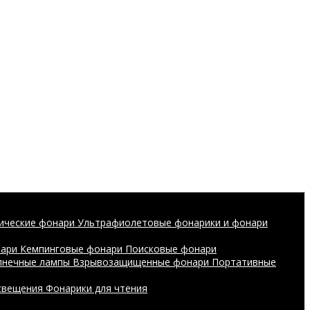
ические фонари
Ультрафиолетовые фонарики и фонари
нари
Кемпинговые фонари
Поисковые фонари
лнечные лампы
Взрывозащищенные фонари
Портативные
свещения
Фонарики для чтения