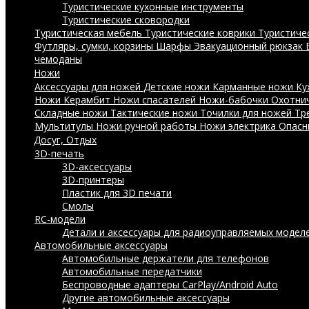
Туристические кухонные инструменты
Туристические сковородки
Туристическая мебель
Туристические коврики
Туристиче
Футляры, сумки, корзины
Шарфы
Эвакуационный рюкзак
чемоданы
Ножи
Аксессуары для ножей
Детские ножи
Карманные ножи
Ку
Ножи Керамбит
Ножи спасателей
Ножи-бабочки
Охотни
Складные ножи
Тактические ножи
Точилки для ножей
Тр
Мультитулы
Ножи ручной работы
Ножи электрика
Опасн
Досуг, Отдых
3D-печать
3D-аксессуары
3D-принтеры
Пластик для 3D печати
Смолы
RC-модели
Детали и аксессуары для радиоуправляемых модел
Автомобильные аксессуары
Автомобильные держатели для телефонов
Автомобильные передатчики
Беспроводные адаптеры CarPlay/Android Auto
Другие автомобильные аксессуары