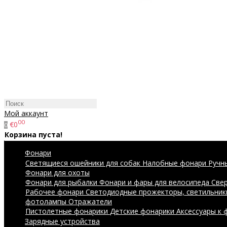
Мой аккаунт
00
€0
0
Корзина пуста!
Фонари
Светящиеся ошейники для собак
Налобные фонари
Ручн
Фонари для охоты
Фонари для рыбалки
Фонари и фары для велосипеда
Све
Рабочее фонари
Светодиодные прожекторы, светильник
фотолампы
Отражатели
Пистолетные фонарики
Детские фонарики
Аксессуары к
Зарядные устройства