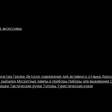
е аксессуары
редства
Грелки
Детское снаряжение для активного отдыха
Доро
я рыбалки
Москитные лампы и приборы
Наборы для выживания
мешки
Тактические ручки
Топоры
Туристическая кухня